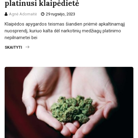
platinusi klaipėdietė
Agnė Adomaitė
29 rugsėjo, 2023
Klaipėdos apygardos teismas šiandien priėmė apkaltinamąjį
nuosprendį, kuriuo kalta dėl narkotinių medžiagų platinimo
nepilnametei bei
SKAITYTI