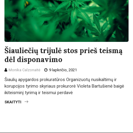
Šiauliečių trijulė stos prieš teismą
dėl disponavimo
Monika Calzonaitė
9 lapkričio, 2021
Šiaulių apygardos prokuratūros Organizuotų nusikaltimų ir
korupcijos tyrimo skyriaus prokurorė Violeta Bartušienė baigė
ikiteisminį tyrimą ir teismui perdavė
SKAITYTI