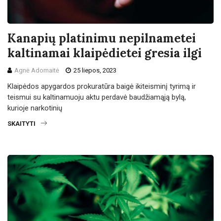
Kanapių platinimu nepilnametei
kaltinamai klaipėdietei gresia ilgi
Agnė Adomaitė
25 liepos, 2023
Klaipėdos apygardos prokuratūra baigė ikiteisminį tyrimą ir
teismui su kaltinamuoju aktu perdavė baudžiamąją bylą,
kurioje narkotinių
SKAITYTI