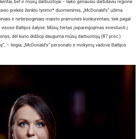
entai, bet ir mūsų darbuotojai – laiko geriausiu darbdaviu regione.
avio prekės ženklo tyrimo* duomenimis, „McDonald’s“ užima
giniais ir netiesioginiais maisto pramonės konkurentais, tiek pagal
isose Baltijos šalyse. Mūsų tvirtas įsipareigojimas investuoti į
ksnys, dėl kurio didžioji dauguma mūsų darbuotojų (87 proc.)
“, – teigia, „McDonald’s“ personalo ir mokymų vadovė Baltijos