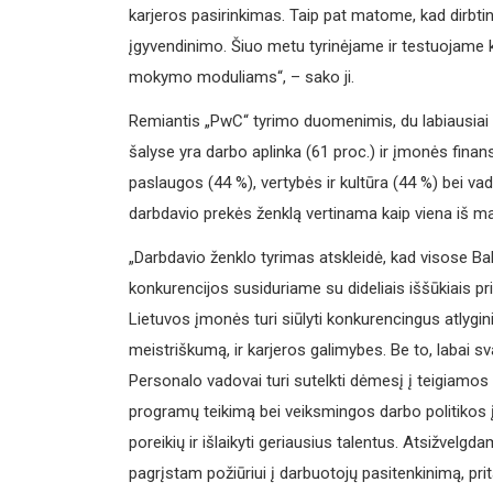
karjeros pasirinkimas. Taip pat matome, kad dirbtini
įgyvendinimo. Šiuo metu tyrinėjame ir testuojame k
mokymo moduliams“, – sako ji.
Remiantis „PwC“ tyrimo duomenimis, du labiausiai v
šalyse yra darbo aplinka (61 proc.) ir įmonės finans
paslaugos (44 %), vertybės ir kultūra (44 %) bei vad
darbdavio prekės ženklą vertinama kaip viena iš ma
„Darbdavio ženklo tyrimas atskleidė, kad visose Bal
konkurencijos susiduriame su dideliais iššūkiais pr
Lietuvos įmonės turi siūlyti konkurencingus atlygin
meistriškumą, ir karjeros galimybes. Be to, labai sv
Personalo vadovai turi sutelkti dėmesį į teigiamos
programų teikimą bei veiksmingos darbo politikos įg
poreikių ir išlaikyti geriausius talentus. Atsižvel
pagrįstam požiūriui į darbuotojų pasitenkinimą, pri