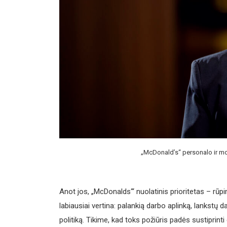
„McDonald’s“ personalo ir m
Anot jos, „McDonalds‘“ nuolatinis prioritetas – rūpin
labiausiai vertina: palankią darbo aplinką, lankstų
politiką. Tikime, kad toks požiūris padės sustiprinti