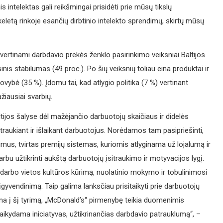
s intelektas gali reikšmingai prisidėti prie mūsų tikslų
eletą rinkoje esančių dirbtinio intelekto sprendimų, skirtų mūsų
ertinami darbdavio prekės ženklo pasirinkimo veiksniai Baltijos
inis stabilumas (49 proc.). Po šių veiksnių toliau eina produktai ir
ovybė (35 %). Įdomu tai, kad atlygio politika (7 %) vertinant
žiausiai svarbių.
tijos šalyse dėl mažėjančio darbuotojų skaičiaus ir didelės
itraukiant ir išlaikant darbuotojus. Norėdamos tam pasipriešinti,
imus, tvirtas premijų sistemas, kuriomis atlyginama už lojalumą ir
arbu užtikrinti aukštą darbuotojų įsitraukimo ir motyvacijos lygį.
 darbo vietos kultūros kūrimą, nuolatinio mokymo ir tobulinimosi
yvendinimą. Taip galima lanksčiau prisitaikyti prie darbuotojų
gdama į šį tyrimą, „McDonald’s“ pirmenybę teikia duomenimis
taikydama iniciatyvas, užtikrinančias darbdavio patrauklumą“, –