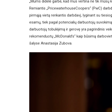
„Mums didelė garbė, kad mus vertina ne tik mūsų kli
Remiantis „PricewaterhouseCoopers“ (PwC) darbd
pirmąją vietą renkantis darbdavį, lyginant su tiesio
esamų, tiek pagal potencialių darbuotojų suvokimą v
darbuotojų tobulėjimą ir gerovę yra pagrindinis vei
rekomenduotų „McDonald’s“ kaip būsimą darbovietę
šalyse Anastasija Zubova.