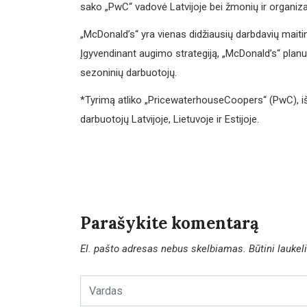
sako „PwC“ vadovė Latvijoje bei žmonių ir organiza
„McDonald’s“ yra vienas didžiausių darbdavių maitin
Įgyvendinant augimo strategiją, „McDonald’s“ planuo
sezoninių darbuotojų.
*Tyrimą atliko „PricewaterhouseCoopers“ (PwC), i
darbuotojų Latvijoje, Lietuvoje ir Estijoje.
Parašykite komentarą
El. pašto adresas nebus skelbiamas.
Būtini lauke