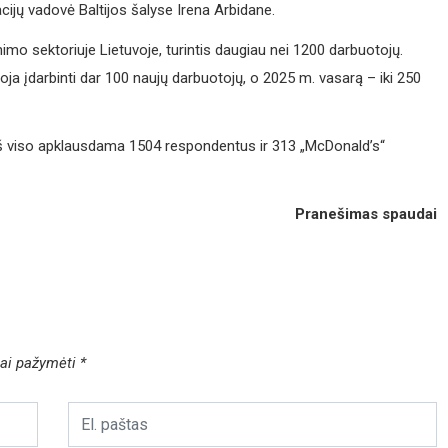
cijų vadovė Baltijos šalyse Irena Arbidane.
imo sektoriuje Lietuvoje, turintis daugiau nei 1200 darbuotojų.
ja įdarbinti dar 100 naujų darbuotojų, o 2025 m. vasarą – iki 250
š viso apklausdama 1504 respondentus ir 313 „McDonald’s“
Pranešimas spaudai
liai pažymėti
*