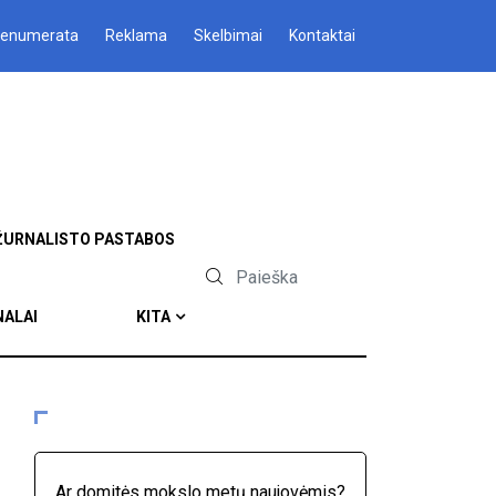
renumerata
Reklama
Skelbimai
Kontaktai
ŽURNALISTO PASTABOS
NALAI
KITA
Ar domitės mokslo metų naujovėmis?