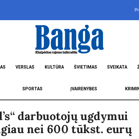
P
MAS
VERSLAS
KULTŪRA
ŠVIETIMAS
SVEIKATA
SPORTAS
ĮVAIRENYBĖS
KRIMI
’s“ darbuotojų ugdymui
ugiau nei 600 tūkst. eurų