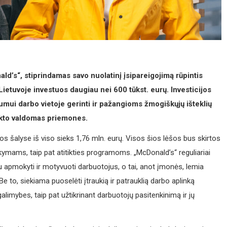
ld’s“, stiprindamas savo nuolatinį įsipareigojimą rūpintis
Lietuvoje investuos daugiau nei
600 t
ūkst. eurų.
Investicijos
umui darbo vietoje gerinti ir pažangioms žmogiškųjų išteklių
lekto valdomas priemones.
ijos šalyse iš viso sieks 1,76 mln. eurų. Visos šios lėšos bus skirtos
ymams, taip pat atitikties programoms. „McDonald’s“ reguliariai
u apmokyti ir motyvuoti darbuotojus, o tai, anot įmonės, lemia
e to, siekiama puoselėti įtraukią ir patrauklią darbo aplinką
galimybes, taip pat užtikrinant darbuotojų pasitenkinimą ir jų