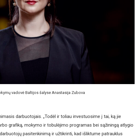
okymų vadovė Baltijos šalyse Anastasija Zubova
imasis darbuotojais. „Todėl ir toliau investuosime į tai, ką jie
 darbo grafiką, mokymo ir tobulėjimo programas bei sąžiningą atlygio
 darbuotojų pasitenkinimą ir užtikrinti, kad išliktume patrauklus