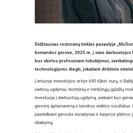
Didžiausias restoranų tinklas pasaulyje „McDona
komandos gerove, 2025 m. į savo darbuotojus 
bus skirtos profesiniam tobulėjimui, sveikating
technologijoms diegti, įskaitant dirbtinio inte
Lietuvoje investicijos viršys 645 tūkst. eurų, o Balt
vadovų ugdymui, techninių ir minkštųjų įgūdžių mok
investuoja į darbuotojų ugdymą, siekiant kuo geria
geresnį aptarnavimą ir bendrus veiklos rezultatus. B
pasitelkiant gerovės iniciatyvas ir karjeros plėtros 
išlaikymą.