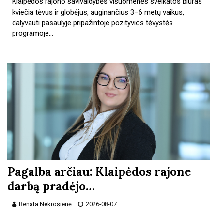
Klaipėdos rajono savivaldybės visuomenės sveikatos biuras
kviečia tėvus ir globėjus, auginančius 3–6 metų vaikus,
dalyvauti pasaulyje pripažintoje pozityvios tėvystės
programoje…
Pagalba arčiau: Klaipėdos rajone
darbą pradėjo…
Renata Nekrošienė
2026-08-07