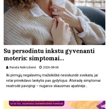
Su persodintu inkstu gyvenanti
moteris: simptomai…
Renata Nekrošienė
2026-08-06
Iki pirmųjų negalavimų mažeikiškė nesiskundė sveikata, jai
retai prireikdavo lankytis pas gydytojus. Atsiradę simptomai
neatrodė pavojingi – nugaros skausmas apatinėje…