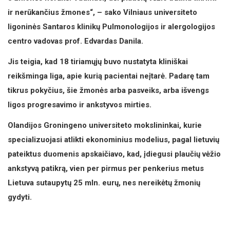
ir nerūkančius žmones“, – sako Vilniaus universiteto
ligoninės Santaros klinikų Pulmonologijos ir alergologijos
centro vadovas prof. Edvardas Danila.
Jis teigia, kad 18 tiriamųjų buvo nustatyta kliniškai
reikšminga liga, apie kurią pacientai neįtarė. Padarę tam
tikrus pokyčius, šie žmonės arba pasveiks, arba išvengs
ligos progresavimo ir ankstyvos mirties.
Olandijos Groningeno universiteto mokslininkai, kurie
specializuojasi atlikti ekonominius modelius, pagal lietuvių
pateiktus duomenis apskaičiavo, kad, įdiegusi plaučių vėžio
ankstyvą patikrą, vien per pirmus per penkerius metus
Lietuva sutaupytų 25 mln. eurų, nes nereikėtų žmonių
gydyti.