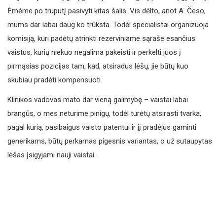
Ėmėme po truputį pasivyti kitas šalis. Vis dėlto, anot A. Česo,
mums dar labai daug ko trūksta. Todėl specialistai organizuoja
komisiją, kuri padėtų atrinkti rezerviniame sąraše esančius
vaistus, kurių niekuo negalima pakeisti ir perkelti juos į
pirmąsias pozicijas tam, kad, atsiradus lėšų, jie būtų kuo
skubiau pradėti kompensuoti.
Klinikos vadovas mato dar vieną galimybę – vaistai labai
brangūs, o mes neturime pinigų, todėl turėtų atsirasti tvarka,
pagal kurią, pasibaigus vaisto patentui ir jį pradėjus gaminti
generikams, būtų perkamas pigesnis variantas, o už sutaupytas
lėšas įsigyjami nauji vaistai.