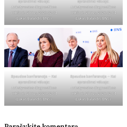
sprendimai vėluoja:
sprendimai vėluoja:
Ankstyvosios diagnostikos
Ankstyvosios diagnostikos
reikšmė. Vilnius, 2026-02-04
reikšmė. Vilnius, 2026-02-04
(Lukas Balandis/BNS).
(Lukas Balandis/BNS).
Spaudos konferencija – Kai
Spaudos konferencija – Kai
sprendimai vėluoja:
sprendimai vėluoja:
Ankstyvosios diagnostikos
Ankstyvosios diagnostikos
reikšmė. Vilnius, 2026-02-04
reikšmė. Vilnius, 2026-02-04
(Lukas Balandis/BNS).
(Lukas Balandis/BNS).
Parašykite komentarą