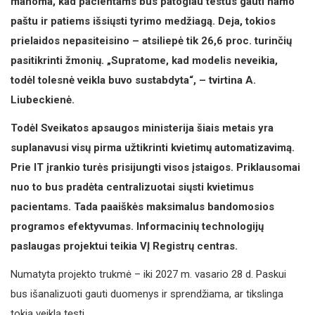
manoma, kad pacientams bus patogiau testus gauti namo
paštu ir patiems išsiųsti tyrimo medžiagą. Deja, tokios
prielaidos nepasiteisino – atsiliepė tik 26,6 proc. turinčių
pasitikrinti žmonių. „Supratome, kad modelis neveikia,
todėl tolesnė veikla buvo sustabdyta“, – tvirtina A.
Liubeckienė.
Todėl Sveikatos apsaugos ministerija šiais metais yra
suplanavusi visų pirma užtikrinti kvietimų automatizavimą.
Prie IT įrankio turės prisijungti visos įstaigos. Priklausomai
nuo to bus pradėta centralizuotai siųsti kvietimus
pacientams. Tada paaiškės maksimalus bandomosios
programos efektyvumas. Informacinių technologijų
paslaugas projektui teikia VĮ Registrų centras.
Numatyta projekto trukmė – iki 2027 m. vasario 28 d. Paskui
bus išanalizuoti gauti duomenys ir sprendžiama, ar tikslinga
tokią veiklą tęsti.