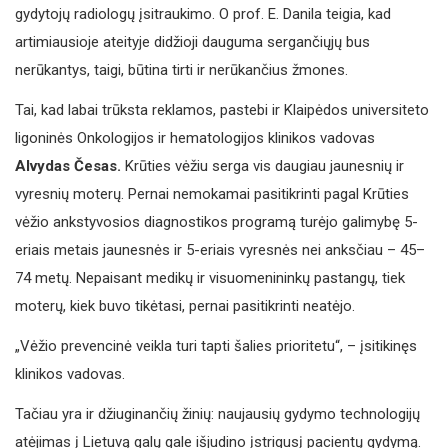
gydytojų radiologų įsitraukimo. O prof. E. Danila teigia, kad
artimiausioje ateityje didžioji dauguma sergančiųjų bus
nerūkantys, taigi, būtina tirti ir nerūkančius žmones.
Tai, kad labai trūksta reklamos, pastebi ir Klaipėdos universiteto
ligoninės Onkologijos ir hematologijos klinikos vadovas
Alvydas Česas.
Krūties vėžiu serga vis daugiau jaunesnių ir
vyresnių moterų. Pernai nemokamai pasitikrinti pagal Krūties
vėžio ankstyvosios diagnostikos programą turėjo galimybę 5-
eriais metais jaunesnės ir 5-eriais vyresnės nei anksčiau – 45–
74 metų. Nepaisant medikų ir visuomenininkų pastangų, tiek
moterų, kiek buvo tikėtasi, pernai pasitikrinti neatėjo.
„Vėžio prevencinė veikla turi tapti šalies prioritetu“, – įsitikinęs
klinikos vadovas.
Tačiau yra ir džiuginančių žinių: naujausių gydymo technologijų
atėjimas į Lietuvą galų gale išjudino įstrigusį pacientų gydymą.