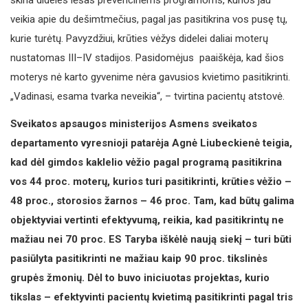
skiria dideles lėšas prevencinėms programoms, kurios jau
veikia apie du dešimtmečius, pagal jas pasitikrina vos pusę tų,
kurie turėtų. Pavyzdžiui, krūties vėžys didelei daliai moterų
nustatomas III–IV stadijos. Pasidomėjus paaiškėja, kad šios
moterys nė karto gyvenime nėra gavusios kvietimo pasitikrinti.
„Vadinasi, esama tvarka neveikia“, – tvirtina pacientų atstovė.
Sveikatos apsaugos ministerijos Asmens sveikatos
departamento vyresnioji patarėja Agnė Liubeckienė teigia,
kad dėl gimdos kaklelio vėžio pagal programą pasitikrina
vos 44 proc. moterų, kurios turi pasitikrinti, krūties vėžio –
48 proc., storosios žarnos – 46 proc. Tam, kad būtų galima
objektyviai vertinti efektyvumą, reikia, kad pasitikrintų ne
mažiau nei 70 proc. ES Taryba iškėlė naują siekį – turi būti
pasiūlyta pasitikrinti ne mažiau kaip 90 proc. tikslinės
grupės žmonių. Dėl to buvo iniciuotas projektas, kurio
tikslas – efektyvinti pacientų kvietimą pasitikrinti pagal tris