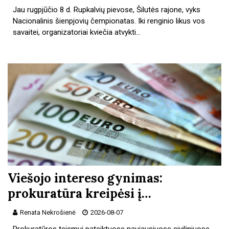
Jau rugpjūčio 8 d. Rupkalvių pievose, Šilutės rajone, vyks
Nacionalinis šienpjovių čempionatas. Iki renginio likus vos
savaitei, organizatoriai kviečia atvykti…
Viešojo intereso gynimas:
prokuratūra kreipėsi į…
Renata Nekrošienė
2026-08-07
Prokuratūros teismui pateiktuose naujausiuose civiliniuose