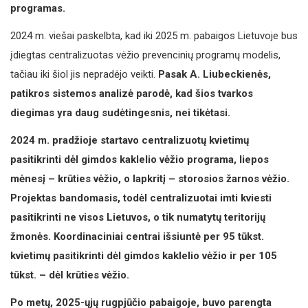
programas.
2024 m. viešai paskelbta, kad iki 2025 m. pabaigos Lietuvoje bus
įdiegtas centralizuotas vėžio prevencinių programų modelis,
tačiau iki šiol jis nepradėjo veikti.
Pasak A. Liubeckienės,
patikros sistemos analizė parodė, kad šios tvarkos
diegimas yra daug sudėtingesnis, nei tikėtasi.
2024 m. pradžioje startavo centralizuotų kvietimų
pasitikrinti dėl gimdos kaklelio vėžio programa, liepos
mėnesį – krūties vėžio, o lapkritį – storosios žarnos vėžio.
Projektas bandomasis, todėl centralizuotai imti kviesti
pasitikrinti ne visos Lietuvos, o tik numatytų teritorijų
žmonės. Koordinaciniai centrai išsiuntė per 95 tūkst.
kvietimų pasitikrinti dėl gimdos kaklelio vėžio ir per 105
tūkst. – dėl krūties vėžio.
Po metų, 2025-ųjų rugpjūčio pabaigoje, buvo parengta