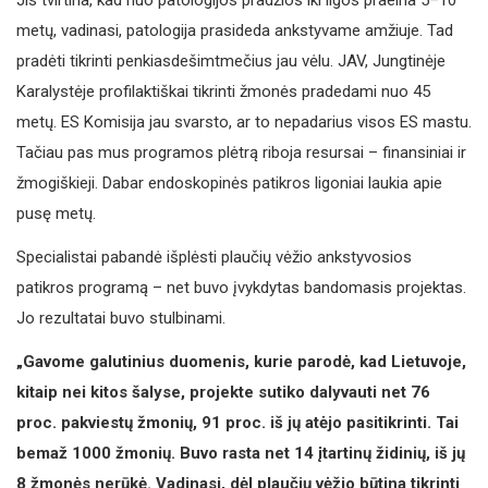
Jis tvirtina, kad nuo patologijos pradžios iki ligos praeina 5–10
metų, vadinasi, patologija prasideda ankstyvame amžiuje. Tad
pradėti tikrinti penkiasdešimtmečius jau vėlu. JAV, Jungtinėje
Karalystėje profilaktiškai tikrinti žmonės pradedami nuo 45
metų. ES Komisija jau svarsto, ar to nepadarius visos ES mastu.
Tačiau pas mus programos plėtrą riboja resursai – finansiniai ir
žmogiškieji. Dabar endoskopinės patikros ligoniai laukia apie
pusę metų.
Specialistai pabandė išplėsti plaučių vėžio ankstyvosios
patikros programą – net buvo įvykdytas bandomasis projektas.
Jo rezultatai buvo stulbinami.
„Gavome galutinius duomenis, kurie parodė, kad Lietuvoje,
kitaip nei kitos šalyse, projekte sutiko dalyvauti net 76
proc. pakviestų žmonių, 91 proc. iš jų atėjo pasitikrinti. Tai
bemaž 1000 žmonių. Buvo rasta net 14 įtartinų židinių, iš jų
8 žmonės nerūkė. Vadinasi, dėl plaučių vėžio būtina tikrinti