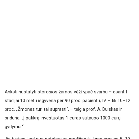
Anksti nustatyti storosios žarnos vėžį ypač svarbu – esant I
stadijai 10 metų išgyvena per 90 proc. pacientų, IV – tik 10–12
proc. „Žmonės turi tai suprasti“, – teigia prof. A. Dulskas ir
priduria: „Į patikrą investuotas 1 euras sutaupo 1000 eurų
gydymui.“