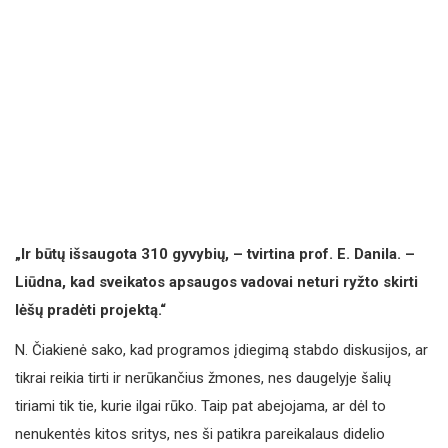
„Ir būtų išsaugota 310 gyvybių, – tvirtina prof. E. Danila. –
Liūdna, kad sveikatos apsaugos vadovai neturi ryžto skirti
lėšų pradėti projektą.“
N. Čiakienė sako, kad programos įdiegimą stabdo diskusijos, ar
tikrai reikia tirti ir nerūkančius žmones, nes daugelyje šalių
tiriami tik tie, kurie ilgai rūko. Taip pat abejojama, ar dėl to
nenukentės kitos sritys, nes ši patikra pareikalaus didelio