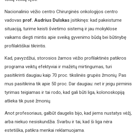
Nacionalinio vėžio centro Chirurginės onkologijos centro
vadovas
prof. Audrius Dulskas
įsitikinęs: kad pakeistume
situaciją, turime keisti švietimo sistemą ir jau mokyklose
vaikams diegti mintis apie sveiką gyvenimo būdą bei būtinybę
profilaktiškai tikrintis.
Kad, pavyzdžiui, storosios žarnos vėžio profilaktinės patikros
programa veiktų efektyviai ir mažėtų mirtingumas, turi
pasitikrinti daugiau kaip 70 proc. tikslinės grupės žmonių. Pas
mus pasitikrina tik apie 50 proc. Dar daugiau: net ir jeigu pirminis
tyrimas teigiamas ir tai rodo, kad gali būti liga, kolonoskopiją
atlieka tik pusė žmonių.
Anot profesoriaus, galbūt daugelis bijo, kad jiems nustatys vėžį,
arba niekuo nesiskundžia. Svarbu ir tai, kad ši liga nėra
estetiška, patikra menkai reklamuojama.