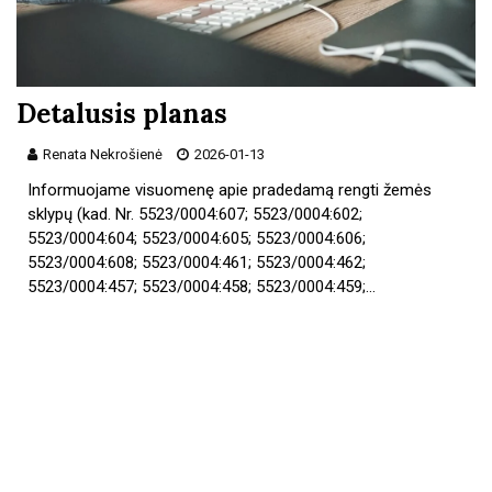
Detalusis planas
Renata Nekrošienė
2026-01-13
Informuojame visuomenę apie pradedamą rengti žemės
sklypų (kad. Nr. 5523/0004:607; 5523/0004:602;
5523/0004:604; 5523/0004:605; 5523/0004:606;
5523/0004:608; 5523/0004:461; 5523/0004:462;
5523/0004:457; 5523/0004:458; 5523/0004:459;…