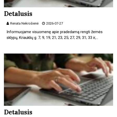
Detalusis
Renata Nekrošienė
2026-07-27
Informuojame visuomenę apie pradedamą rengti žemės
sklypų, Kriauklių g. 7; 9; 19; 21; 23; 25; 27; 29; 31; 33 ir,…
Detalusis