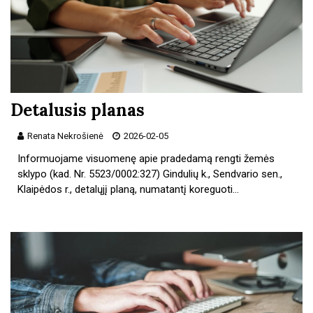
Detalusis planas
Renata Nekrošienė
2026-02-05
Informuojame visuomenę apie pradedamą rengti žemės
sklypo (kad. Nr. 5523/0002:327) Gindulių k., Sendvario sen.,
Klaipėdos r., detalųjį planą, numatantį koreguoti…