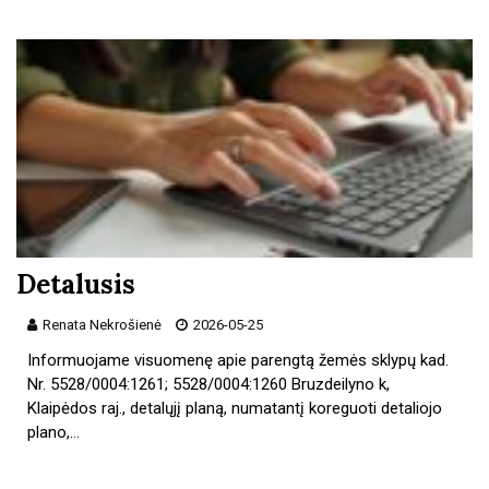
Detalusis
Renata Nekrošienė
2026-05-25
Informuojame visuomenę apie parengtą žemės sklypų kad.
Nr. 5528/0004:1261; 5528/0004:1260 Bruzdeilyno k,
Klaipėdos raj., detalųjį planą, numatantį koreguoti detaliojo
plano,…