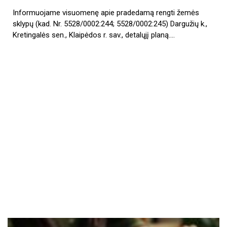
Informuojame visuomenę apie pradedamą rengti žemės
sklypų (kad. Nr. 5528/0002:244; 5528/0002:245) Dargužių k.,
Kretingalės sen., Klaipėdos r. sav., detalųjį planą.…