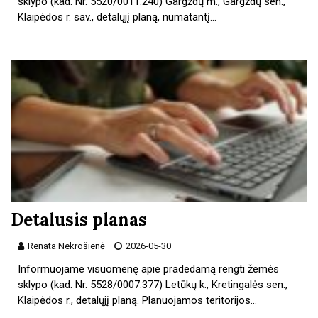
sklypo (kad. Nr. 5520/0011:240) Gargždų m., Gargždų sen.,
Klaipėdos r. sav., detalųjį planą, numatantį…
Detalusis planas
Renata Nekrošienė
2026-05-30
Informuojame visuomenę apie pradedamą rengti žemės
sklypo (kad. Nr. 5528/0007:377) Letūkų k., Kretingalės sen.,
Klaipėdos r., detalųjį planą. Planuojamos teritorijos…