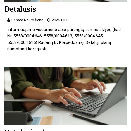
Detalusis
Renata Nekrošienė
2026-03-30
Informuojame visuomenę apie parengtą žemės sklypų (kad.
Nr. 5558/0004:646; 5558/0004:613; 5558/0004:645;
5558/0004:615) Radailių k., Klaipėdos raj. Detalųjį planą
numatantį koreguoti…