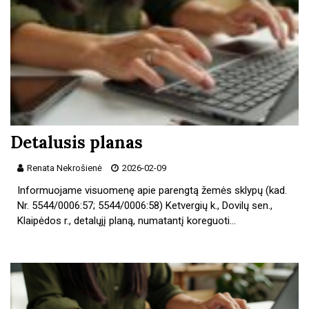
Detalusis planas
Renata Nekrošienė
2026-02-09
Informuojame visuomenę apie parengtą žemės sklypų (kad.
Nr. 5544/0006:57; 5544/0006:58) Ketvergių k., Dovilų sen.,
Klaipėdos r., detalųjį planą, numatantį koreguoti…