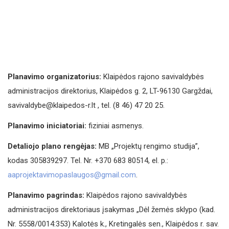
Planavimo organizatorius:
Klaipėdos rajono savivaldybės
administracijos direktorius, Klaipėdos g. 2, LT-96130 Gargždai,
savivaldybe@klaipedos-r.lt , tel. (8 46) 47 20 25.
Planavimo iniciatoriai:
fiziniai asmenys.
Detaliojo plano rengėjas:
MB „Projektų rengimo studija”,
kodas 305839297. Tel. Nr. +370 683 80514, el. p.:
aaprojektavimopaslaugos@gmail.com
.
Planavimo pagrindas:
Klaipėdos rajono savivaldybės
administracijos direktoriaus įsakymas „Dėl žemės sklypo (kad.
Nr. 5558/0014:353) Kalotės k., Kretingalės sen., Klaipėdos r. sav.