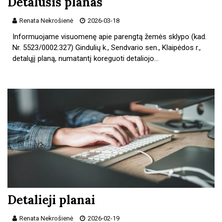
Detalusis planas
Renata Nekrošienė
2026-03-18
Informuojame visuomenę apie parengtą žemės sklypo (kad.
Nr. 5523/0002:327) Gindulių k., Sendvario sen., Klaipėdos r.,
detalųjį planą, numatantį koreguoti detaliojo…
Detalieji planai
Renata Nekrošienė
2026-02-19