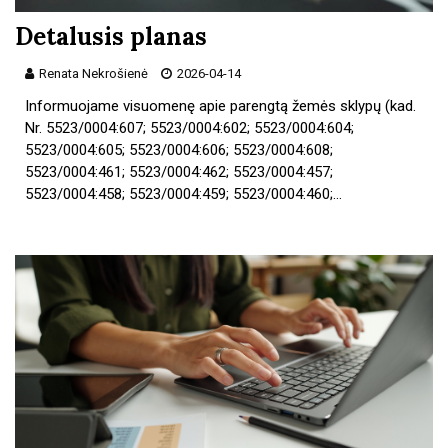
Detalusis planas
Renata Nekrošienė
2026-04-14
Informuojame visuomenę apie parengtą žemės sklypų (kad.
Nr. 5523/0004:607; 5523/0004:602; 5523/0004:604;
5523/0004:605; 5523/0004:606; 5523/0004:608;
5523/0004:461; 5523/0004:462; 5523/0004:457;
5523/0004:458; 5523/0004:459; 5523/0004:460;…