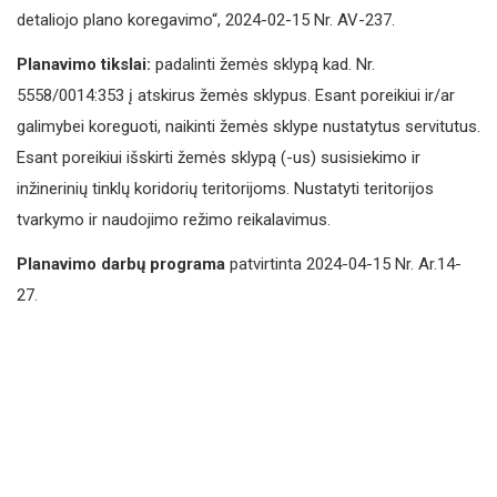
detaliojo plano koregavimo“, 2024-02-15 Nr. AV-237.
Planavimo tikslai:
padalinti žemės sklypą kad. Nr.
5558/0014:353 į atskirus žemės sklypus. Esant poreikiui ir/ar
galimybei koreguoti, naikinti žemės sklype nustatytus servitutus.
Esant poreikiui išskirti žemės sklypą (-us) susisiekimo ir
inžinerinių tinklų koridorių teritorijoms. Nustatyti teritorijos
tvarkymo ir naudojimo režimo reikalavimus.
Planavimo darbų programa
patvirtinta 2024-04-15 Nr. Ar.14-
27.