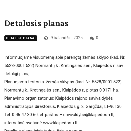
Detalusis planas
9 balandžio, 2025
0
DETALIEJI PLANAI
Informuojame visuomenę apie parengtą žemės sklypo (kad. Nr.
5528/0001:522) Normantų k., Kretingalės sen., Klaipėdos r. sav.,
detalųjį planą.
Planuojama teritorija: žemės sklypas (kad. Nr. 5528/0001:522),
Normantų k., Kretingalės sen., Klaipėdos r., plotas 0.9171 ha.
Planavimo organizatorius: Klaipėdos rajono savivaldybės
administracijos direktorius, Klaipėdos g. 2, Gargždai, LT-96130.
Tel. 0 46 47 30 60, el. paštas – savivaldybe@klaipedos-r.lt,
internetinė svetainė www.klaipedos-r.lt.