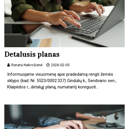
Detalusis planas
Renata Nekrošienė
2026-02-05
Informuojame visuomenę apie pradedamą rengti žemės
sklypo (kad. Nr. 5523/0002:327) Gindulių k., Sendvario sen.,
Klaipėdos r., detalųjį planą, numatantį koreguoti…