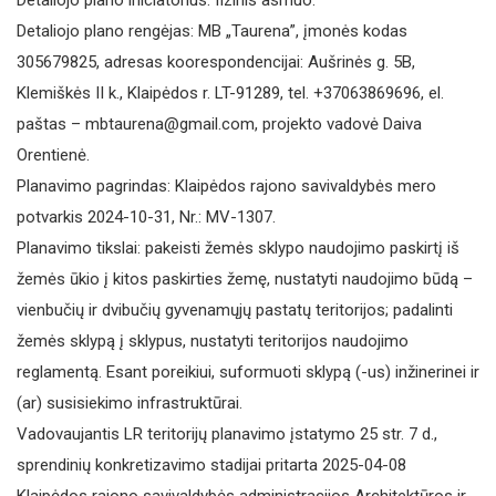
Detaliojo plano iniciatorius: fizinis asmuo.
Detaliojo plano rengėjas: MB „Taurena”, įmonės kodas
305679825, adresas koorespondencijai: Aušrinės g. 5B,
Klemiškės II k., Klaipėdos r. LT-91289, tel. +37063869696, el.
paštas – mbtaurena@gmail.com, projekto vadovė Daiva
Orentienė.
Planavimo pagrindas: Klaipėdos rajono savivaldybės mero
potvarkis 2024-10-31, Nr.: MV-1307.
Planavimo tikslai: pakeisti žemės sklypo naudojimo paskirtį iš
žemės ūkio į kitos paskirties žemę, nustatyti naudojimo būdą –
vienbučių ir dvibučių gyvenamųjų pastatų teritorijos; padalinti
žemės sklypą į sklypus, nustatyti teritorijos naudojimo
reglamentą. Esant poreikiui, suformuoti sklypą (-us) inžinerinei ir
(ar) susisiekimo infrastruktūrai.
Vadovaujantis LR teritorijų planavimo įstatymo 25 str. 7 d.,
sprendinių konkretizavimo stadijai pritarta 2025-04-08