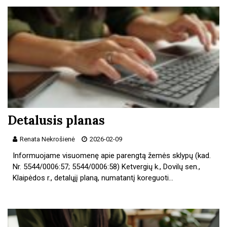
Detalusis planas
Renata Nekrošienė
2026-02-09
Informuojame visuomenę apie parengtą žemės sklypų (kad.
Nr. 5544/0006:57; 5544/0006:58) Ketvergių k., Dovilų sen.,
Klaipėdos r., detalųjį planą, numatantį koreguoti…