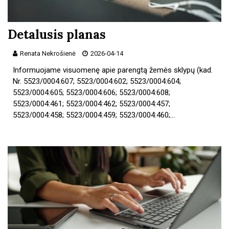
Detalusis planas
Renata Nekrošienė
2026-04-14
Informuojame visuomenę apie parengtą žemės sklypų (kad.
Nr. 5523/0004:607; 5523/0004:602; 5523/0004:604;
5523/0004:605; 5523/0004:606; 5523/0004:608;
5523/0004:461; 5523/0004:462; 5523/0004:457;
5523/0004:458; 5523/0004:459; 5523/0004:460;…