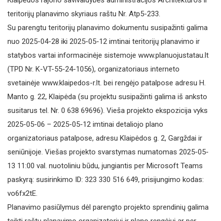
Klaipėdos rajono savivaldybės administracijos Architektūros ir
teritorijų planavimo skyriaus raštu Nr. Atp5-233.
Su parengtu teritorijų planavimo dokumentu susipažinti galima
nuo 2025-04-28 iki 2025-05-12 imtinai teritorijų planavimo ir
statybos vartai informacinėje sistemoje www.planuojustatau.lt
(TPD Nr. K-VT-55-24-1056), organizatoriaus interneto
svetainėje www.klaipedos-r.lt. bei rengėjo patalpose adresu H.
Manto g. 22, Klaipėda (su projektu susipažinti galima iš anksto
susitarus tel. Nr. 0 638 69696). Vieša projekto ekspozicija vyks
2025-05-06 – 2025-05-12 imtinai detaliojo plano
organizatoriaus patalpose, adresu Klaipėdos g. 2, Gargždai ir
seniūnijoje. Viešas projekto svarstymas numatomas 2025-05-
13 11:00 val. nuotoliniu būdu, jungiantis per Microsoft Teams
paskyrą: susirinkimo ID: 323 330 516 649, prisijungimo kodas:
vo6fx2tE.
Planavimo pasiūlymus dėl parengto projekto sprendinių galima