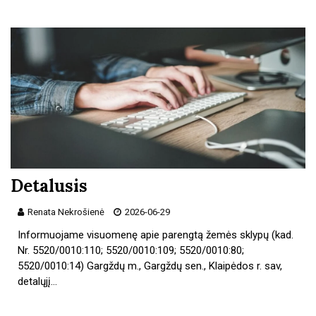
Detalusis
Renata Nekrošienė
2026-06-29
Informuojame visuomenę apie parengtą žemės sklypų (kad.
Nr. 5520/0010:110; 5520/0010:109; 5520/0010:80;
5520/0010:14) Gargždų m., Gargždų sen., Klaipėdos r. sav,
detalųjį…