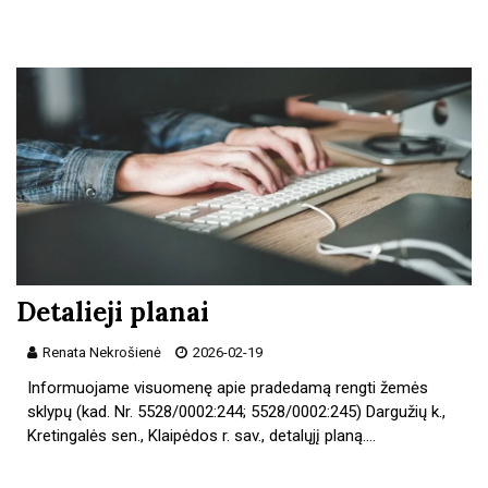
Detalieji planai
Renata Nekrošienė
2026-02-19
Informuojame visuomenę apie pradedamą rengti žemės
sklypų (kad. Nr. 5528/0002:244; 5528/0002:245) Dargužių k.,
Kretingalės sen., Klaipėdos r. sav., detalųjį planą.…