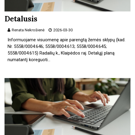
Detalusis
Renata Nekrošienė
2026-03-30
Informuojame visuomenę apie parengtą žemės sklypų (kad.
Nr. 5558/0004:646; 5558/0004:613; 5558/0004:645;
5558/0004:615) Radailių k., Klaipėdos raj. Detalųjį planą
numatantį koreguoti…