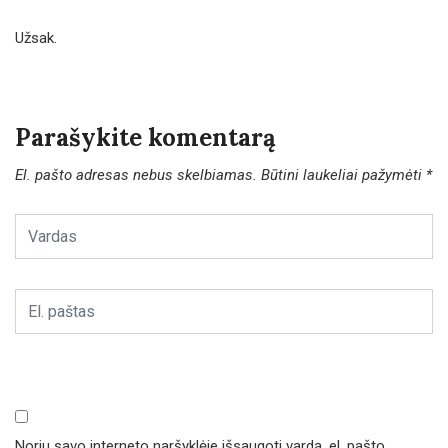
Užsak.
Parašykite komentarą
El. pašto adresas nebus skelbiamas.
Būtini laukeliai pažymėti
*
Noriu savo interneto naršyklėje išsaugoti vardą, el. pašto