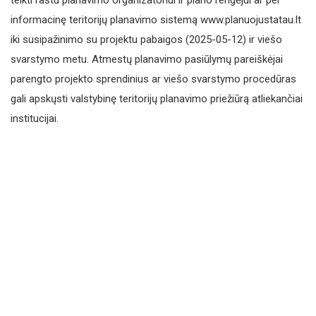
teikti raštu planavimo organizatoriui ir plano rengėjui ar per
informacinę teritorijų planavimo sistemą www.planuojustatau.lt
iki susipažinimo su projektu pabaigos (2025-05-12) ir viešo
svarstymo metu. Atmestų planavimo pasiūlymų pareiškėjai
parengto projekto sprendinius ar viešo svarstymo procedūras
gali apskųsti valstybinę teritorijų planavimo priežiūrą atliekančiai
institucijai.