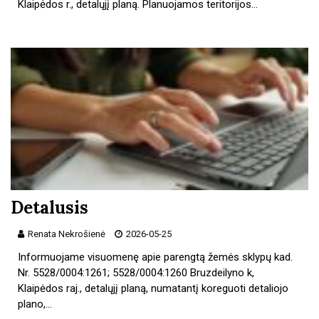
Klaipėdos r., detalųjį planą. Planuojamos teritorijos…
Detalusis
Renata Nekrošienė
2026-05-25
Informuojame visuomenę apie parengtą žemės sklypų kad.
Nr. 5528/0004:1261; 5528/0004:1260 Bruzdeilyno k,
Klaipėdos raj., detalųjį planą, numatantį koreguoti detaliojo
plano,…