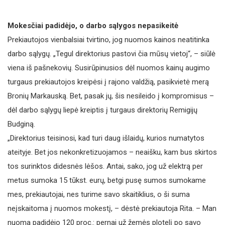
Mokesčiai padidėjo, o darbo sąlygos nepasikeitė
Prekiautojos vienbalsiai tvirtino, jog nuomos kainos neatitinka
darbo sąlygų. „Tegul direktorius pastovi čia mūsų vietoj“, – siūlė
viena iš pašnekovių. Susirūpinusios dėl nuomos kainų augimo
turgaus prekiautojos kreipėsi į rajono valdžią, pasikvietė merą
Bronių Markauską. Bet, pasak jų, šis nesileido į kompromisus –
dėl darbo sąlygų liepė kreiptis į turgaus direktorių Remigijų
Budginą.
„Direktorius teisinosi, kad turi daug išlaidų, kurios numatytos
ateityje. Bet jos nekonkretizuojamos – neaišku, kam bus skirtos
tos surinktos didesnės lėšos. Antai, sako, jog už elektrą per
metus sumoka 15 tūkst. eurų, betgi pusę sumos sumokame
mes, prekiautojai, nes turime savo skaitiklius, o ši suma
neįskaitoma į nuomos mokestį, – dėstė prekiautoja Rita. – Man
nuoma padidėjo 120 proc.: pernai už žemės plotelį po savo