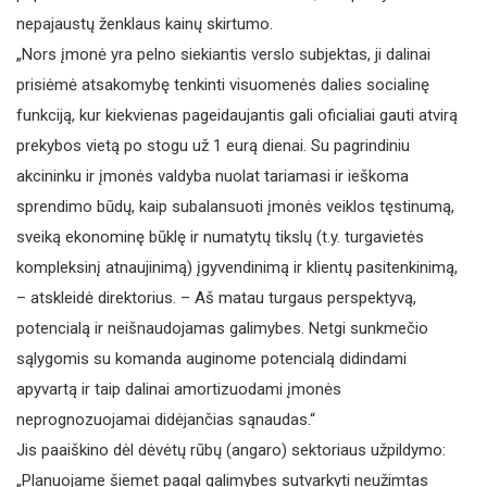
nepajaustų ženklaus kainų skirtumo.
„Nors įmonė yra pelno siekiantis verslo subjektas, ji dalinai
prisiėmė atsakomybę tenkinti visuomenės dalies socialinę
funkciją, kur kiekvienas pageidaujantis gali oficialiai gauti atvirą
prekybos vietą po stogu už 1 eurą dienai. Su pagrindiniu
akcininku ir įmonės valdyba nuolat tariamasi ir ieškoma
sprendimo būdų, kaip subalansuoti įmonės veiklos tęstinumą,
sveiką ekonominę būklę ir numatytų tikslų (t.y. turgavietės
kompleksinį atnaujinimą) įgyvendinimą ir klientų pasitenkinimą,
– atskleidė direktorius. – Aš matau turgaus perspektyvą,
potencialą ir neišnaudojamas galimybes. Netgi sunkmečio
sąlygomis su komanda auginome potencialą didindami
apyvartą ir taip dalinai amortizuodami įmonės
neprognozuojamai didėjančias sąnaudas.“
Jis paaiškino dėl dėvėtų rūbų (angaro) sektoriaus užpildymo:
„Planuojame šiemet pagal galimybes sutvarkyti neužimtas