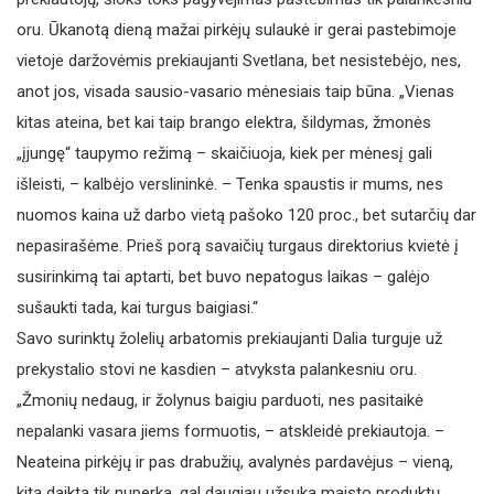
oru. Ūkanotą dieną mažai pirkėjų sulaukė ir gerai pastebimoje
vietoje daržovėmis prekiaujanti Svetlana, bet nesistebėjo, nes,
anot jos, visada sausio-vasario mėnesiais taip būna. „Vienas
kitas ateina, bet kai taip brango elektra, šildymas, žmonės
„įjungę“ taupymo režimą – skaičiuoja, kiek per mėnesį gali
išleisti, – kalbėjo verslininkė. – Tenka spaustis ir mums, nes
nuomos kaina už darbo vietą pašoko 120 proc., bet sutarčių dar
nepasirašėme. Prieš porą savaičių turgaus direktorius kvietė į
susirinkimą tai aptarti, bet buvo nepatogus laikas – galėjo
sušaukti tada, kai turgus baigiasi.“
Savo surinktų žolelių arbatomis prekiaujanti Dalia turguje už
prekystalio stovi ne kasdien – atvyksta palankesniu oru.
„Žmonių nedaug, ir žolynus baigiu parduoti, nes pasitaikė
nepalanki vasara jiems formuotis, – atskleidė prekiautoja. –
Neateina pirkėjų ir pas drabužių, avalynės pardavėjus – vieną,
kitą daiktą tik nuperka, gal daugiau užsuka maisto produktų