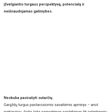
įžvelgiantis turgaus perspektyvą, potencialą ir
neišnaudojamas galimybes.
Neskuba pasirašyti sutarčių
Gargždų turgus pastarosiomis savaitėmis apmiręs – anot
prekiautojų, šioks toks pagyvėjimas pastebimas tik palankesniu