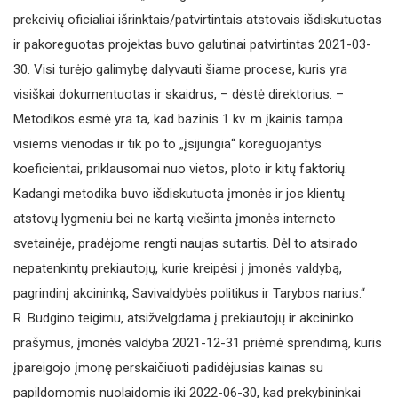
prekeivių oficialiai išrinktais/patvirtintais atstovais išdiskutuotas
ir pakoreguotas projektas buvo galutinai patvirtintas 2021-03-
30. Visi turėjo galimybę dalyvauti šiame procese, kuris yra
visiškai dokumentuotas ir skaidrus, – dėstė direktorius. –
Metodikos esmė yra ta, kad bazinis 1 kv. m įkainis tampa
visiems vienodas ir tik po to „įsijungia“ koreguojantys
koeficientai, priklausomai nuo vietos, ploto ir kitų faktorių.
Kadangi metodika buvo išdiskutuota įmonės ir jos klientų
atstovų lygmeniu bei ne kartą viešinta įmonės interneto
svetainėje, pradėjome rengti naujas sutartis. Dėl to atsirado
nepatenkintų prekiautojų, kurie kreipėsi į įmonės valdybą,
pagrindinį akcininką, Savivaldybės politikus ir Tarybos narius.“
R. Budgino teigimu, atsižvelgdama į prekiautojų ir akcininko
prašymus, įmonės valdyba 2021-12-31 priėmė sprendimą, kuris
įpareigojo įmonę perskaičiuoti padidėjusias kainas su
papildomomis nuolaidomis iki 2022-06-30, kad prekybininkai