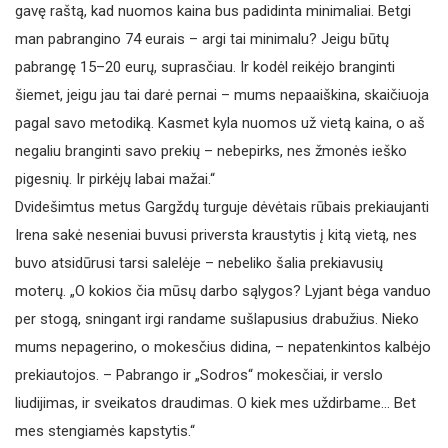
gavę raštą, kad nuomos kaina bus padidinta minimaliai. Betgi
man pabrangino 74 eurais – argi tai minimalu? Jeigu būtų
pabrangę 15–20 eurų, suprasčiau. Ir kodėl reikėjo branginti
šiemet, jeigu jau tai darė pernai – mums nepaaiškina, skaičiuoja
pagal savo metodiką. Kasmet kyla nuomos už vietą kaina, o aš
negaliu branginti savo prekių – nebepirks, nes žmonės ieško
pigesnių. Ir pirkėjų labai mažai.“
Dvidešimtus metus Gargždų turguje dėvėtais rūbais prekiaujanti
Irena sakė neseniai buvusi priversta kraustytis į kitą vietą, nes
buvo atsidūrusi tarsi salelėje – nebeliko šalia prekiavusių
moterų. „O kokios čia mūsų darbo sąlygos? Lyjant bėga vanduo
per stogą, sningant irgi randame sušlapusius drabužius. Nieko
mums nepagerino, o mokesčius didina, – nepatenkintos kalbėjo
prekiautojos. – Pabrango ir „Sodros“ mokesčiai, ir verslo
liudijimas, ir sveikatos draudimas. O kiek mes uždirbame… Bet
mes stengiamės kapstytis.“