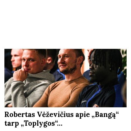
Robertas Vėževičius apie „Bangą“
tarp „Toplygos“…