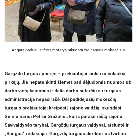
Angare prekiaujančios moterys piktinosi didinamais mokesčiais.
Gargždų turgus apmiręs – prekiautojai laukia nesulaukia
pirkėjų. Jie nepatenkinti šiemet padidėjusiomis nuomos už
darbo vietą kainomis ir dalis darbo sutarčių su turgaus
administracija nepasirašė. Dėl padidėjusių mokesčių
turgaus prekiautojai kreipėsi į rajono valdžią, skundėsi
Seimo nariui Petrui Gražuliui, kuris parašė raštą rajono
Savivaldybės tarybai, Gargždų turgaus valdybai, atsiuntė ir
„Bangos“ redakcijai. Gargždų turgaus direktorius tvirtino