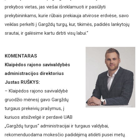
prekybos vietas, jas viešai išreklamuoti ir pasiūlyti
prekybininkams, kurie rūbais prekiauja atvirose erdvėse, savo
veiklas perkelti į Gargždų turgų, kur, tikimės, padidės lankytojų
srautai, ir galėsime kartu dirbti visų labui.“
KOMENTARAS
Klaipėdos rajono savivaldybės
administracijos direktorius
Justas RUŠKYS:
– Klaipėdos rajono savivaldybė
gruodžio mėnesį gavo Gargždų
turgaus prekeivių prašymus, į
kuriuos atsižvelgė ir perdavė UAB
„Gargždų turgus“ administracijai ir turgaus valdybai,
rekomenduodama mokesčio padidėjimą atidėti pusei metų.