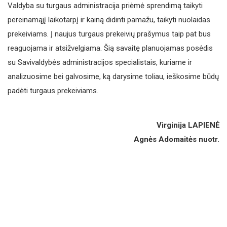
Valdyba su turgaus administracija priėmė sprendimą taikyti
pereinamąjį laikotarpį ir kainą didinti pamažu, taikyti nuolaidas
prekeiviams. Į naujus turgaus prekeivių prašymus taip pat bus
reaguojama ir atsižvelgiama. Šią savaitę planuojamas posėdis
su Savivaldybės administracijos specialistais, kuriame ir
analizuosime bei galvosime, ką darysime toliau, ieškosime būdų
padėti turgaus prekeiviams.
Virginija LAPIENĖ
Agnės Adomaitės nuotr.