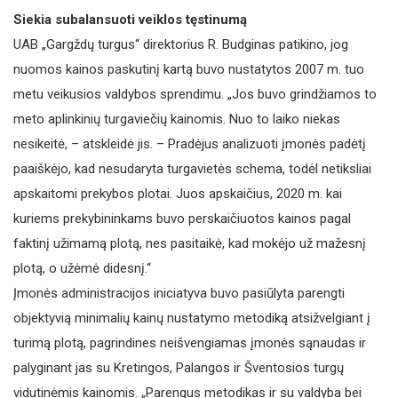
Siekia subalansuoti veiklos tęstinumą
UAB „Gargždų turgus“ direktorius R. Budginas patikino, jog
nuomos kainos paskutinį kartą buvo nustatytos 2007 m. tuo
metu veikusios valdybos sprendimu. „Jos buvo grindžiamos to
meto aplinkinių turgaviečių kainomis. Nuo to laiko niekas
nesikeitė, – atskleidė jis. – Pradėjus analizuoti įmonės padėtį
paaiškėjo, kad nesudaryta turgavietės schema, todėl netiksliai
apskaitomi prekybos plotai. Juos apskaičius, 2020 m. kai
kuriems prekybininkams buvo perskaičiuotos kainos pagal
faktinį užimamą plotą, nes pasitaikė, kad mokėjo už mažesnį
plotą, o užėmė didesnį.“
Įmonės administracijos iniciatyva buvo pasiūlyta parengti
objektyvią minimalių kainų nustatymo metodiką atsižvelgiant į
turimą plotą, pagrindines neišvengiamas įmonės sąnaudas ir
palyginant jas su Kretingos, Palangos ir Šventosios turgų
vidutinėmis kainomis. „Parengus metodikas ir su valdyba bei