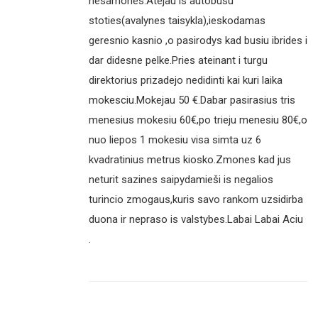
nesamones.Atejau is autobusu
stoties(avalynes taisykla),ieskodamas
geresnio kasnio ,o pasirodys kad busiu ibrides i
dar didesne pelke.Pries ateinant i turgu
direktorius prizadejo nedidinti kai kuri laika
mokesciu.Mokejau 50 €.Dabar pasirasius tris
menesius mokesiu 60€,po trieju menesiu 80€,o
nuo liepos 1 mokesiu visa simta uz 6
kvadratinius metrus kiosko.Zmones kad jus
neturit sazines saipydamieši is negalios
turincio zmogaus,kuris savo rankom uzsidirba
duona ir nepraso is valstybes.Labai Labai Aciu
.