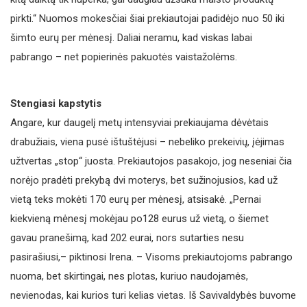
pirkti.“ Nuomos mokesčiai šiai prekiautojai padidėjo nuo 50 iki
šimto eurų per mėnesį. Daliai neramu, kad viskas labai
pabrango – net popierinės pakuotės vaistažolėms.
Stengiasi kapstytis
Angare, kur daugelį metų intensyviai prekiaujama dėvėtais
drabužiais, viena pusė ištuštėjusi – nebeliko prekeivių, įėjimas
užtvertas „stop“ juosta. Prekiautojos pasakojo, jog neseniai čia
norėjo pradėti prekybą dvi moterys, bet sužinojusios, kad už
vietą teks mokėti 170 eurų per mėnesį, atsisakė. „Pernai
kiekvieną mėnesį mokėjau po128 eurus už vietą, o šiemet
gavau pranešimą, kad 202 eurai, nors sutarties nesu
pasirašiusi,– piktinosi Irena. – Visoms prekiautojoms pabrango
nuoma, bet skirtingai, nes plotas, kuriuo naudojamės,
nevienodas, kai kurios turi kelias vietas. Iš Savivaldybės buvome