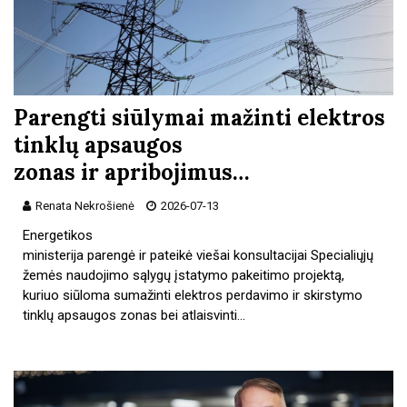
Parengti siūlymai mažinti elektros
tinklų apsaugos
zonas ir apribojimus…
Renata Nekrošienė
2026-07-13
Energetikos
ministerija parengė ir pateikė viešai konsultacijai Specialiųjų
žemės naudojimo sąlygų įstatymo pakeitimo projektą,
kuriuo siūloma sumažinti elektros perdavimo ir skirstymo
tinklų apsaugos zonas bei atlaisvinti…