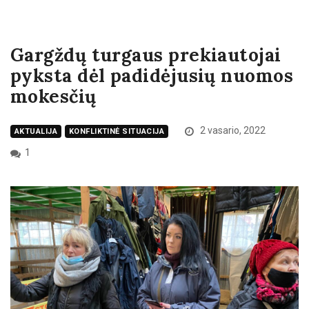
Gargždų turgaus prekiautojai
pyksta dėl padidėjusių nuomos
mokesčių
2 vasario, 2022
AKTUALIJA
KONFLIKTINĖ SITUACIJA
1