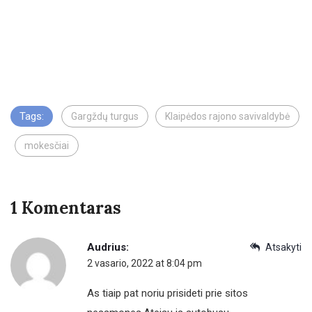
Tags:
Gargždų turgus
Klaipėdos rajono savivaldybė
mokesčiai
1 Komentaras
Audrius:
Atsakyti
2 vasario, 2022 at 8:04 pm
As tiaip pat noriu prisideti prie sitos