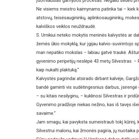
įdomiausias gamybos procesas. Negaliu sėdėti prie 
Ne visiems meistro kaimynams patinka tai – kiek kar
atstovų, teisėsaugininkų, aplinkosaugininkų, moke
kalviškos veiklos neuždraudė.
S. Urnikiui neteko mokytis meninės kalvystės ar da
žemės ūkio mokyklą, kur įgijau kalvio-suvirintojo sp
man nepatiko mokslas – labiau gatvė traukė. Aštunt
gyvenimo peripetijų neslėpė 43 metų Silvestras. –
kaip nukalti plaktuką.“
Kalvystės pagrindai atsirado dirbant kalvėje, Gargž
bandė gaminti vis sudėtingesnius darbus, įsirengė d
– su kitais nesilyginu, – kuklinosi Silvestras ir pridū
Gyvenimo pradžioje niekas nežino, kas iš tavęs išeis
savaime.“
Jam smagu, kai pavyksta sumeistrauti tokį kūrinį, ko
Silvestrui malonu, kai žmonės pagiria, jų nuotaika p