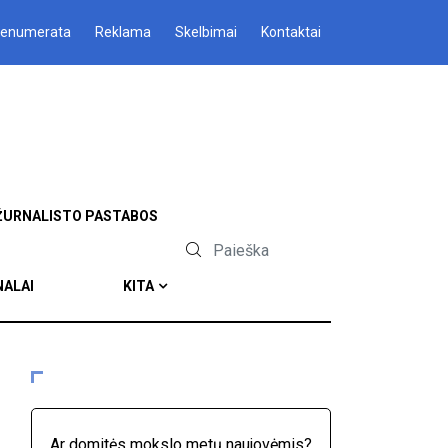
renumerata
Reklama
Skelbimai
Kontaktai
ŽURNALISTO PASTABOS
NALAI
KITA
Ar domitės mokslo metų naujovėmis?