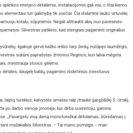
 aplinkos interjero detalėmis, instaliacijomis gali visi, o štai kiemo
lementais turi galimybę tik svečiai. Čia išskirtinė lauko virtuvėlė,
upamuoju krėslu, sūpynėmis. Negali atitraukti akių nuo pavėsinės-
nepamatysi. Silvestras patikino, kad stengiasi pagaminti originalius
yvūnėlių: ilgakojė gervė kažko ieško tarp žiedų, nutūpęs laumžirgis,
Silvestras sukūrė paprašytas žmonos Reginos, kuri labai mėgsta
vais, meistrauja stovus gėlėms.
 detales, daugelį baldų, pagamino išskirtinius šviestuvus.
 laiptų turėklus, kalvystės amatas taip įtraukė gargždiškį S. Urnikį,
ta po darbo vienoje įmonėje, kur dirba suvirintoju, gamina
lėse. „Pavargstu visą dieną monotoniškai dirbdamas, žiūrėdamas į
– ištarė mažakalbis Silvestras. – Tai mano pomėgis – man