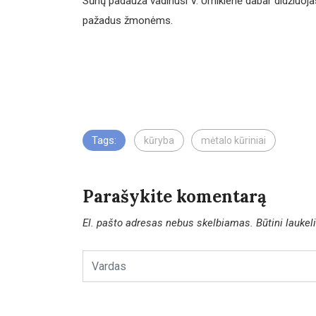
Sūnų padauža vadinusi V. Urnikienė dabar didžiuojasi
pažadus žmonėms.
Tags:
kūryba
mėtalo kūriniai
Parašykite komentarą
El. pašto adresas nebus skelbiamas.
Būtini lauke