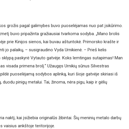
nkos grožis pagal galimybes buvo puoselėjamas nuo pat įsikūrimo.
šimtmetį buvo pripažinta gražiausiai tvarkoma sodyba. „Mano brolis
e prie Kinijos sienos, kai buvau aštuntokė. Primorsko krašte ir
i jo palaikų, – susigraudino Vyda Urnikienė. – Prieš kelis
klypą paskyrė Vytauto gatvėje. Koks lemtingas sutapimas! Man
mas visada primena brolį.“ Užaugęs Urnikių sūnus Silvestras
pildė puoselėjamą sodybos aplinką, kuri šioje gatvėje skiriasi iš
, duodu pinigų metalui. Tai, žinoma, nėra pigu, kaip ir gėlių
 naktį, kai įsižiebia originalūs žibintai. Šių meninių metalo darbų
 vaisius ankštoje teritorijoje.