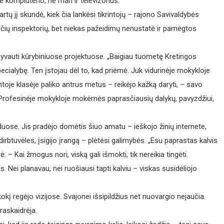
kompiuterio, ne man ir televizorius.“
tų jį skundė, kiek čia lankėsi tikrintojų – rajono Savivaldybės
sčių inspektorių, bet niekas pažeidimų nenustatė ir pamėgtos
lyvauti kūrybiniuose projektuose. „Baigiau tuometę Kretingos
ecialybę. Ten įstojau dėl to, kad priėmė. Juk vidurinėje mokykloje
oje klasėje paliko antrus metus – reikėjo kažką daryti, – savo
 Profesinėje mokykloje mokėmės paprasčiausių dalykų, pavyzdžiui,
duose. Jis pradėjo domėtis šiuo amatu – ieškojo žinių internete,
irbtuvėles, įsigijo įrangą – plėtėsi galimybės. „Esu paprastas kalvis
rė: – Kai žmogus nori, viską gali išmokti, tik nereikia tingėti.
. Nei planavau, nei ruošiausi tapti kalviu – viskas susidėliojo
kį regėjo vizijose. Svajonei išsipildžius net nuovargio nejaučia.
raskaidrėja.