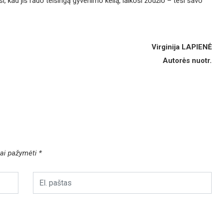
, kad jis rado teisingą gyvenimo kelią, laikosi žodžio – tesi savo
Virginija LAPIENĖ
Autorės nuotr.
liai pažymėti
*