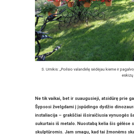
S. Urnikis: „Poilsio valandėlę sėdėjau kieme ir pagalvo
eskizų 
Ne tik vaikai, bet ir suaugusieji, atsidūrę prie 
Šypsosi žvelgdami į įspūdingo dydžio dinozaurą,
instaliacija – grakščiai išsiraičiusia vynuogės š
sukurtais iš metalo. Nuostabą kelia šis gėlėse 
skulptūromis. Jam smagu, kad tai žmonėms ska