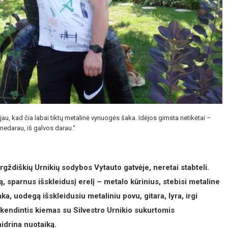
jau, kad čia labai tiktų metalinė vynuogės šaka. Idėjos gimsta netikėtai –
nedarau, iš galvos darau.“
gargždiškių Urnikių sodybos Vytauto gatvėje, neretai stabteli.
 sparnus išskleidusį erelį – metalo kūrinius, stebisi metaline
aka, uodegą išskleidusiu metaliniu povu, gitara, lyra, irgi
skendintis kiemas su Silvestro Urnikio sukurtomis
idrina nuotaiką.