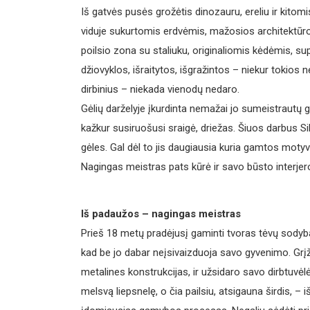
Iš gatvės pusės grožėtis dinozauru, ereliu ir kitomis
viduje sukurtomis erdvėmis, mažosios architektūros e
poilsio zona su staliuku, originaliomis kėdėmis, s
džiovyklos, išraitytos, išgražintos – niekur tokios 
dirbinius – niekada vienodų nedaro.
Gėlių darželyje įkurdinta nemažai jo sumeistrautų g
kažkur susiruošusi sraigė, driežas. Šiuos darbus 
gėles. Gal dėl to jis daugiausia kuria gamtos moty
Nagingas meistras pats kūrė ir savo būsto interjero
Iš padaužos – nagingas meistras
Prieš 18 metų pradėjusį gaminti tvoras tėvų sodybai,
kad be jo dabar neįsivaizduoja savo gyvenimo. Grįž
metalines konstrukcijas, ir užsidaro savo dirbtuvė
melsvą liepsnelę, o čia pailsiu, atsigauna širdis, 