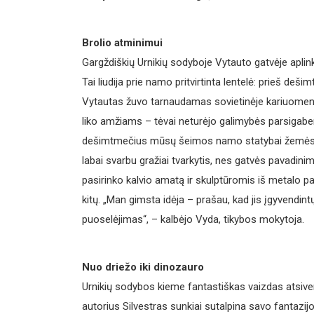
Brolio atminimui
Gargždiškių Urnikių sodyboje Vytauto gatvėje apli
Tai liudija prie namo pritvirtinta lentelė: prieš de
Vytautas žuvo tarnaudamas sovietinėje kariuomenėj
liko amžiams – tėvai neturėjo galimybės parsigabent
dešimtmečius mūsų šeimos namo statybai žemės s
labai svarbu gražiai tvarkytis, nes gatvės pavadini
pasirinko kalvio amatą ir skulptūromis iš metalo pa
kitų. „Man gimsta idėja – prašau, kad jis įgyvendintų
puoselėjimas“, – kalbėjo Vyda, tikybos mokytoja.
Nuo driežo iki dinozauro
Urnikių sodybos kieme fantastiškas vaizdas atsiveria
autorius Silvestras sunkiai sutalpina savo fantazijos