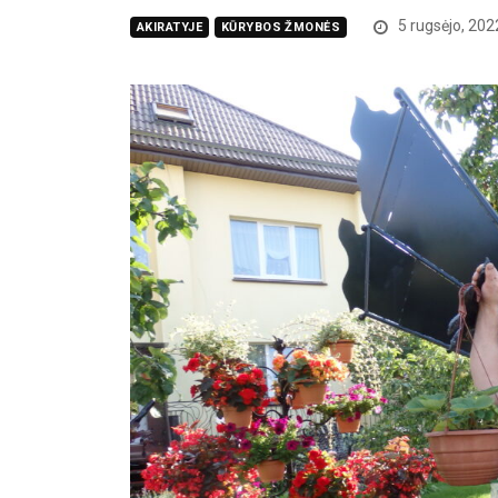
5 rugsėjo, 202
AKIRATYJE
KŪRYBOS ŽMONĖS