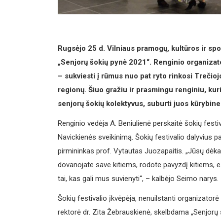
Rugsėjo 25 d. Vilniaus pramogų, kultūros ir spor
„Senjorų šokių pynė 2021“. Renginio organiza
– sukviesti į rūmus nuo pat ryto rinkosi Trečioj
regionų. Šiuo gražiu ir prasmingu renginiu, kur
senjorų šokių kolektyvus, suburti juos kūrybinei
Renginio vedėja A. Beniulienė perskaitė šokių fest
Navickienės sveikinimą. Šokių festivalio dalyvius
pirmininkas prof. Vytautas Juozapaitis. „Jūsų dėka
dovanojate save kitiems, rodote pavyzdį kitiems,
tai, kas gali mus suvienyti“, – kalbėjo Seimo narys.
Šokių festivalio įkvėpėja, nenuilstanti organizat
rektorė dr. Zita Žebrauskienė, skelbdama „Senjorų