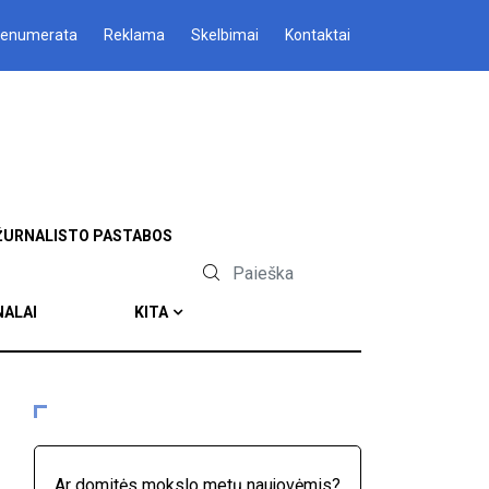
renumerata
Reklama
Skelbimai
Kontaktai
ŽURNALISTO PASTABOS
NALAI
KITA
Ar domitės mokslo metų naujovėmis?