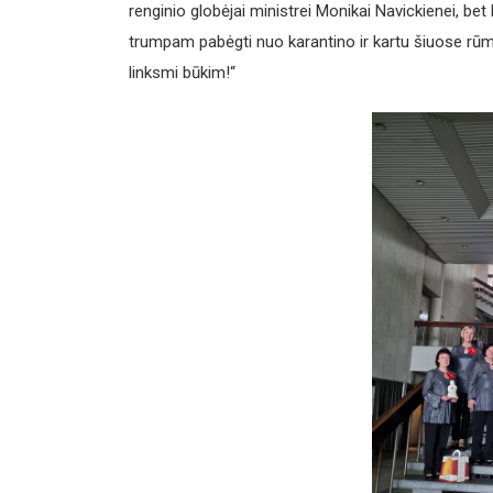
renginio globėjai ministrei Monikai Navickienei, b
trumpam pabėgti nuo karantino ir kartu šiuose rūmu
linksmi būkim!“