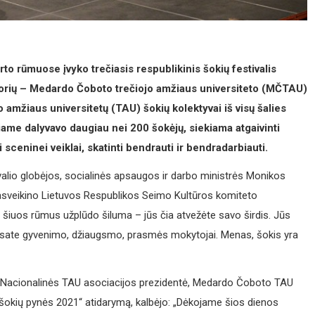
to rūmuose įvyko trečiasis respublikinis šokių festivalis
torių – Medardo Čoboto trečiojo amžiaus universiteto (MČTAU)
o amžiaus universitetų (TAU) šokių kolektyvai iš visų šalies
iame dalyvavo daugiau nei 200 šokėjų, siekiama atgaivinti
 sceninei veiklai, skatinti bendrauti ir bendradarbiauti.
ivalio globėjos, socialinės apsaugos ir darbo ministrės Monikos
 pasveikino Lietuvos Respublikos Seimo Kultūros komiteto
 šiuos rūmus užplūdo šiluma – jūs čia atvežėte savo širdis. Jūs
 esate gyvenimo, džiaugsmo, prasmės mokytojai. Menas, šokis yra
orė Nacionalinės TAU asociacijos prezidentė, Medardo Čoboto TAU
 šokių pynės 2021“ atidarymą, kalbėjo: „Dėkojame šios dienos