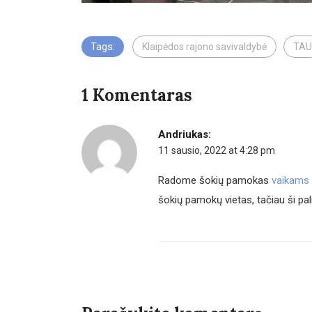
Tags:
Klaipėdos rajono savivaldybė
TAU
1 Komentaras
Andriukas:
11 sausio, 2022 at 4:28 pm
Radome šokių pamokas
vaikams
šokių pamokų vietas, tačiau ši pal