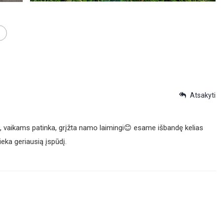
Atsakyti
, vaikams patinka, grįžta namo laimingi😊 esame išbandę kelias
ieka geriausią įspūdį.