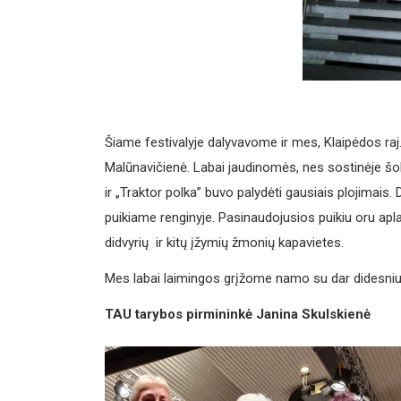
Šiame festivalyje dalyvavome ir mes, Klaipėdos raj
Malūnavičienė. Labai jaudinomės, nes sostinėje š
ir „Traktor polka” buvo palydėti gausiais plojimai
puikiame renginyje. Pasinaudojusios puikiu oru a
didvyrių ir kitų įžymių žmonių kapavietes.
Mes labai laimingos grįžome namo su dar didesniu 
TAU tarybos pirmininkė Janina Skulskienė