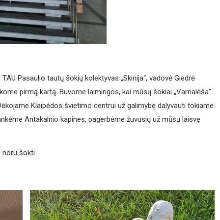
. TAU Pasaulio tautų šokių kolektyvas „Skinija“, vadovė Giedrė
okome pirmą kartą. Buvome laimingos, kai mūsų šokiai „Varnalėša”
s. Dėkojame Klaipėdos švietimo centrui už galimybę dalyvauti tokiame
plankėme Antakalnio kapines, pagerbėme žuvusių už mūsų laisvę
noru šokti.