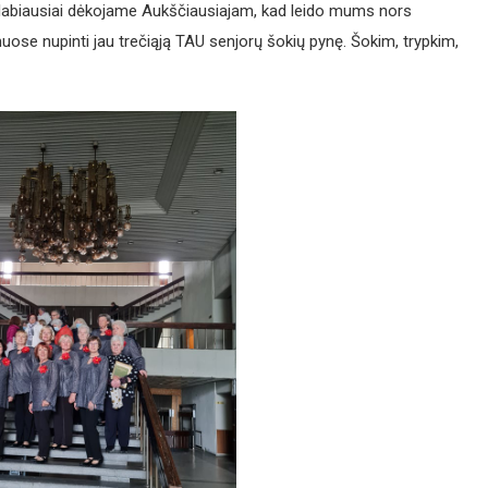
et labiausiai dėkojame Aukščiausiajam, kad leido mums nors
ose nupinti jau trečiąją TAU senjorų šokių pynę. Šokim, trypkim,