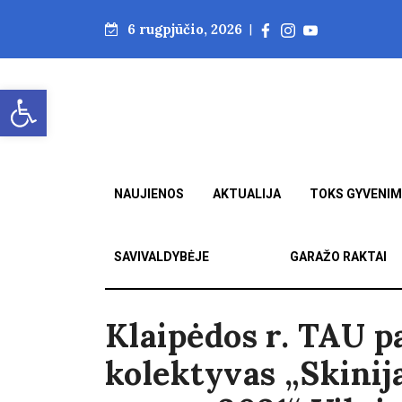
6 rugpjūčio, 2026
|
Open toolbar
NAUJIENOS
AKTUALIJA
TOKS GYVENI
SAVIVALDYBĖJE
GARAŽO RAKTAI
Klaipėdos r. TAU p
kolektyvas „Skinij