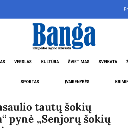
P
MAS
VERSLAS
KULTŪRA
ŠVIETIMAS
SVEIKATA
SPORTAS
ĮVAIRENYBĖS
KRIMI
asaulio tautų šokių
a“ pynė „Senjorų šokių