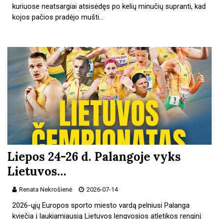
kuriuose neatsargiai atsisėdęs po kelių minučių supranti, kad
kojos pačios pradėjo mušti…
Liepos 24-26 d. Palangoje vyks
Lietuvos…
Renata Nekrošienė
2026-07-14
2026-ųjų Europos sporto miesto vardą pelniusi Palanga
kviečia į laukiamiausią Lietuvos lengvosios atletikos renginį