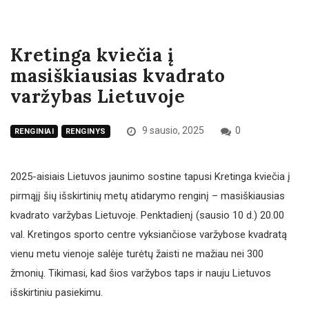
Kretinga kviečia į
masiškiausias kvadrato
varžybas Lietuvoje
9 sausio, 2025
0
RENGINIAI
RENGINYS
2025-aisiais Lietuvos jaunimo sostine tapusi Kretinga kviečia į
pirmąjį šių išskirtinių metų atidarymo renginį – masiškiausias
kvadrato varžybas Lietuvoje. Penktadienį (sausio 10 d.) 20.00
val. Kretingos sporto centre vyksiančiose varžybose kvadratą
vienu metu vienoje salėje turėtų žaisti ne mažiau nei 300
žmonių. Tikimasi, kad šios varžybos taps ir nauju Lietuvos
išskirtiniu pasiekimu.