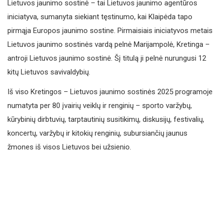
Lietuvos jaunimo sostinė – tai Lietuvos jaunimo agentūros
iniciatyva, sumanyta siekiant tęstinumo, kai Klaipėda tapo
pirmąja Europos jaunimo sostine. Pirmaisiais iniciatyvos metais
Lietuvos jaunimo sostinės vardą pelnė Marijampolė, Kretinga –
antroji Lietuvos jaunimo sostinė. Šį titulą ji pelnė nurungusi 12
kitų Lietuvos savivaldybių.
Iš viso Kretingos – Lietuvos jaunimo sostinės 2025 programoje
numatyta per 80 įvairių veiklų ir renginių – sporto varžybų,
kūrybinių dirbtuvių, tarptautinių susitikimų, diskusijų, festivalių,
koncertų, varžybų ir kitokių renginių, subursiančių jaunus
žmones iš visos Lietuvos bei užsienio.