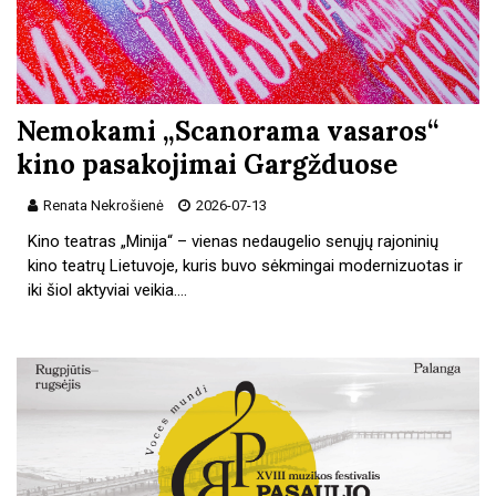
Nemokami „Scanorama vasaros“
kino pasakojimai Gargžduose
Renata Nekrošienė
2026-07-13
Kino teatras „Minija“ – vienas nedaugelio senųjų rajoninių
kino teatrų Lietuvoje, kuris buvo sėkmingai modernizuotas ir
iki šiol aktyviai veikia.…