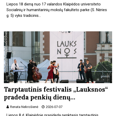
Liepos 18 dieną nuo 17 valandos Klaipėdos universiteto
Socialinių ir humanitarinių mokslų fakulteto parke (S. Nėries
g. 5) vyks tradicinis…
Tarptautinis festivalis „Lauksnos“
pradeda penkių dienų…
Renata Nekrošienė
2026-07-07
Liepos 8 d. Klaipėdoje prasideda penktasis tarptautinis