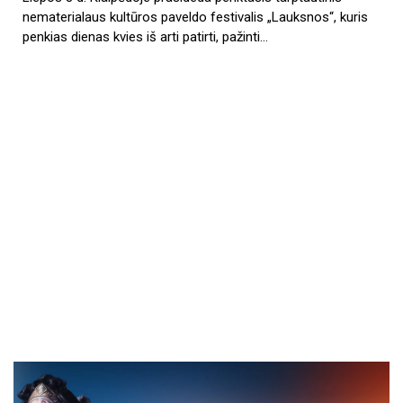
nematerialaus kultūros paveldo festivalis „Lauksnos“, kuris
penkias dienas kvies iš arti patirti, pažinti…