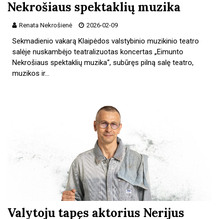
Nekrošiaus spektaklių muzika
Renata Nekrošienė
2026-02-09
Sekmadienio vakarą Klaipėdos valstybinio muzikinio teatro
salėje nuskambėjo teatralizuotas koncertas „Eimunto
Nekrošiaus spektaklių muzika“, subūręs pilną salę teatro,
muzikos ir…
Valytoju tapęs aktorius Nerijus