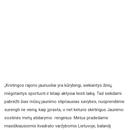
„Kretingos rajono jaunuoliai yra kūrybingi, siekiantys žinių,
mėgstantys sportuoti ir kitaip aktyviai leisti laiką. Tad siekdami
pabrėžti šias mūsų jaunimo stipriausias savybes, nusprendėme
surengti ne vieną, kaip įprasta, o net keturis skirtingus Jaunimo
sostinės metų atidarymo renginius. Metus pradedame
masiškiausiomis kvadrato varžybomis Lietuvoje, balandį