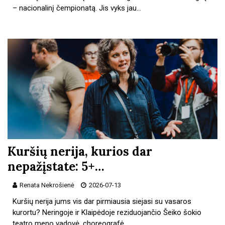
– nacionalinį čempionatą. Jis vyks jau…
Kuršių nerija, kurios dar
nepažįstate: 5+…
Renata Nekrošienė
2026-07-13
Kuršių nerija jums vis dar pirmiausia siejasi su vasaros
kurortu? Neringoje ir Klaipėdoje reziduojančio Šeiko šokio
teatro meno vadovė, choreografė…