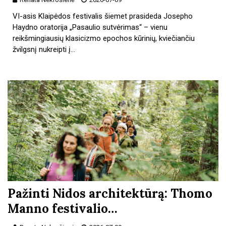
VI-asis Klaipėdos festivalis šiemet prasideda Josepho
Haydno oratorija „Pasaulio sutvėrimas“ – vienu
reikšmingiausių klasicizmo epochos kūrinių, kviečiančiu
žvilgsnį nukreipti į…
Pažinti Nidos architektūrą: Thomo
Manno festivalio…