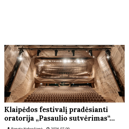
Klaipėdos festivalį pradėsianti
oratorija „Pasaulio sutvėrimas“…
Renata Nekrošienė
2026-07-09