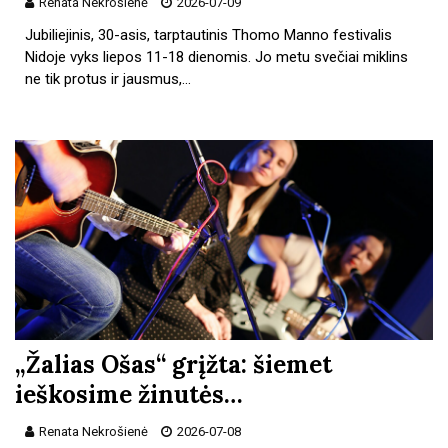
Renata Nekrošienė
2026-07-09
Jubiliejinis, 30-asis, tarptautinis Thomo Manno festivalis
Nidoje vyks liepos 11-18 dienomis. Jo metu svečiai miklins
ne tik protus ir jausmus,…
„Žalias Ošas“ grįžta: šiemet
ieškosime žinutės…
Renata Nekrošienė
2026-07-08