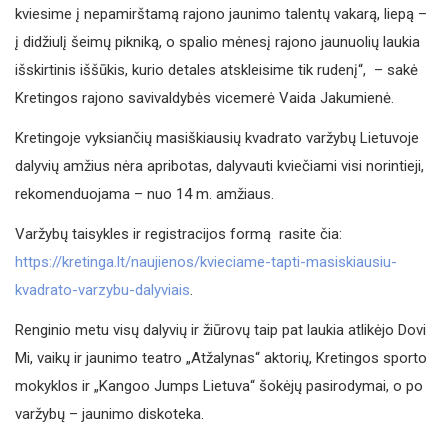
kviesime į nepamirštamą rajono jaunimo talentų vakarą, liepą –
į didžiulį šeimų pikniką, o spalio mėnesį rajono jaunuolių laukia
išskirtinis iššūkis, kurio detales atskleisime tik rudenį“, – sakė
Kretingos rajono savivaldybės vicemerė Vaida Jakumienė.
Kretingoje vyksiančių masiškiausių kvadrato varžybų Lietuvoje
dalyvių amžius nėra apribotas, dalyvauti kviečiami visi norintieji,
rekomenduojama – nuo 14 m. amžiaus.
Varžybų taisykles ir registracijos formą rasite čia:
https://kretinga.lt/naujienos/kvieciame-tapti-masiskiausiu-
kvadrato-varzybu-dalyviais
.
Renginio metu visų dalyvių ir žiūrovų taip pat laukia atlikėjo Dovi
Mi, vaikų ir jaunimo teatro „Atžalynas“ aktorių, Kretingos sporto
mokyklos ir „Kangoo Jumps Lietuva“ šokėjų pasirodymai, o po
varžybų – jaunimo diskoteka.