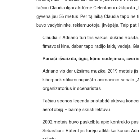
tačiau Claudia ilgai atstūmė Celentanui užklijuota „
gyvena jau 56 metus. Per tą laiką Claudia tapo ne ti
buvo vadybininke, reklamuotoja, įkvėpėja. Taip pat 
Claudia ir Adriano turi tris vaikus: dukras Rosi
fimavosi kine, dabar tapo radijo laidų vedėja, Gi
Panaši išvaizda, ūgis, kūno sudėjimas, svoris
Adriano vis dar užsiima muzika: 2019 metais jis 
kiberpank stiliumi nupiešto animacinio serialo „A
organizatorius ir scenaristas.
Tačiau scenos legenda pristabdė aktyvią koncerti
aerofobiją – baimę skristi lėktuvu.
2002 metais buvo paskelbta apie kontrakto pasi
Sebastiani. Būtent jis turėjo atlikti kai kurias A