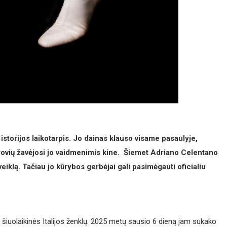
istorijos laikotarpis. Jo dainas klauso visame pasaulyje,
žiūrovių žavėjosi jo vaidmenimis kine. Šiemet Adriano Celentano
veiklą. Tačiau jo kūrybos gerbėjai gali pasimėgauti oficialiu
 šiuolaikinės Italijos ženklų. 2025 metų sausio 6 dieną jam sukako