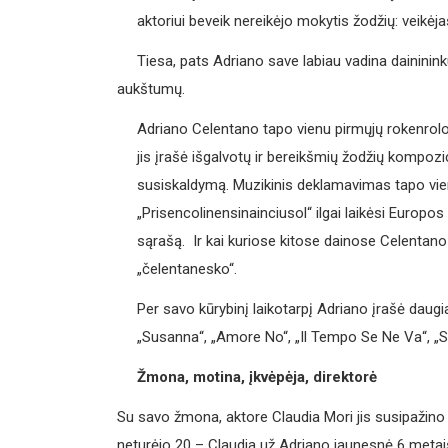
aktoriui beveik nereikėjo mokytis žodžių: veikėja
Tiesa, pats Adriano save labiau vadina daininink
aukštumų.
Adriano Celentano tapo vienu pirmųjų rokenrolo ir
jis įrašė išgalvotų ir bereikšmių žodžių kompoz
susiskaldymą. Muzikinis deklamavimas tapo vie
„Prisencolinensinainciusol“ ilgai laikėsi Europos
sąrašą. Ir kai kuriose kitose dainose Celentano n
„čelentanesko“.
Per savo kūrybinį laikotarpį Adriano įrašė daugi
„Susanna“, „Amore No“, „Il Tempo Se Ne Va“, „Soli
Žmona, motina, įkvėpėja, direktorė
Su savo žmona, aktore Claudia Mori jis susipažino 
neturėjo 20 – Claudia už Adriano jaunesnė 6 metais