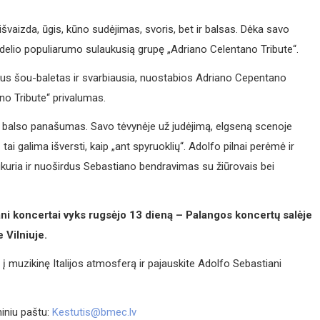
ų išvaizda, ūgis, kūno sudėjimas, svoris, bet ir balsas. Dėka savo
idelio populiarumo sulaukusią grupę „Adriano Celentano Tribute“.
ikus šou-baletas ir svarbiausia, nuostabios Adriano Cepentano
no Tribute“ privalumas.
 ir balso panašumas. Savo tėvynėje už judėjimą, elgseną scenoje
i galima išversti, kaip „ant spyruoklių“. Adolfo pilnai perėmė ir
ukuria ir nuoširdus Sebastiano bendravimas su žiūrovais bei
ni koncertai vyks rugsėjo 13 dieną – Palangos koncertų salėje
 Vilniuje.
į muzikinę Italijos atmosferą ir pajauskite Adolfo Sebastiani
niniu paštu:
Kestutis@bmec.lv