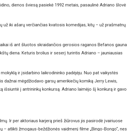
vaidino, dienos šviesą pasiekė 1992 metais, pasaulinė Adriano šlovė
 už iki ašarų verčiančias kvatosis komedijas, kitų – už prašmatnų
vaikai iš ant šluotos skraidančios gerosios raganos Befanos gauna
kštų diena. Keturis brolius ir seserį turintis Adriano – jauniausias
okyklą ir įsidarbino laikrodininko padėjėju. Nuo pat vaikystės
, jis dažnai mėgdžiodavo garsų amerikiečių komiką Jerry Lewis,
 išsiuntė į antrininkų konkursą. Adriano laimėjo šį konkurą ir gavo
mų. Ir per aktoriaus karjerą prieš žiūrovus jis pasirodė įvairiuose
čių – atlikti žmogaus-beždžionės vaidmenį filme „Bingo-Bongo“, nes