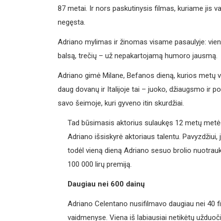
87 metai. Ir nors paskutinysis filmas, kuriame jis 
negęsta.
Adriano mylimas ir žinomas visame pasaulyje: vienų
balsą, trečių – už nepakartojamą humoro jausmą.
Adriano gimė Milane, Befanos dieną, kurios metų 
daug dovanų ir Italijoje tai – juoko, džiaugsmo ir po
savo šeimoje, kuri gyveno itin skurdžiai.
Tad būsimasis aktorius sulaukęs 12 metų metė m
Adriano išsiskyrė aktoriaus talentu. Pavyzdžiui
todėl vieną dieną Adriano sesuo brolio nuotrauką
100 000 lirų premiją.
Daugiau nei 600 dainų
Adriano Celentano nusifilmavo daugiau nei 40 fil
vaidmenyse. Viena iš labiausiai netikėtų užduo