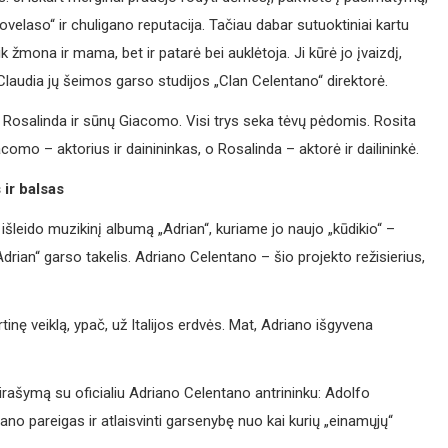
lovelaso“ ir chuligano reputacija. Tačiau dabar sutuoktiniai kartu
k žmona ir mama, bet ir patarė bei auklėtoja. Ji kūrė jo įvaizdį,
Claudia jų šeimos garso studijos „Clan Celentano“ direktorė.
ta, Rosalinda ir sūnų Giacomo. Visi trys seka tėvų pėdomis. Rosita
acomo – aktorius ir dainininkas, o Rosalinda – aktorė ir dailininkė.
 ir balsas
išleido muzikinį albumą „Adrian“, kuriame jo naujo „kūdikio“ –
drian“ garso takelis. Adriano Celentano – šio projekto režisierius,
nę veiklą, ypač, už Italijos erdvės. Mat, Adriano išgyvena
rašymą su oficialiu Adriano Celentano antrininku: Adolfo
driano pareigas ir atlaisvinti garsenybę nuo kai kurių „einamųjų“