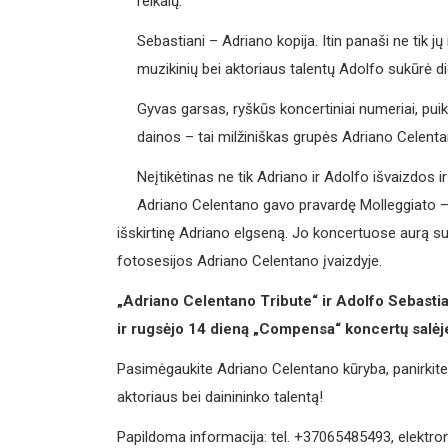
reikalų.
Sebastiani – Adriano kopija. Itin panaši ne tik j
muzikinių bei aktoriaus talentų Adolfo sukūrė d
Gyvas garsas, ryškūs koncertiniai numeriai, pu
dainos – tai milžiniškas grupės Adriano Celenta
Neįtikėtinas ne tik Adriano ir Adolfo išvaizdos
Adriano Celentano gavo pravardę Molleggiato – ta
išskirtinę Adriano elgseną. Jo koncertuose aurą s
fotosesijos Adriano Celentano įvaizdyje.
„Adriano Celentano Tribute“ ir Adolfo Sebastia
ir rugsėjo 14 dieną „Compensa“ koncertų salėje
Pasimėgaukite Adriano Celentano kūryba, panirkite 
aktoriaus bei dainininko talentą!
Papildoma informacija: tel. +37065485493, elektro