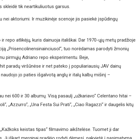
s skleidė tik neartikuliuotus garsus.
u nei aktoriumi. Ir muzikinėje scenoje jis pasiekė įspūdingų
 repo atlikėjų, kuris dainuoja itališkai. Dar 1970-ųjų metų pradžioje
iciją „Prisencolinensinainciusol“, tuo norėdamas parodyti žmonių
nu pirmųjų Adriano repo eksperimentu. Beje,
 hit paradų viršūnėse ir net pateko į populiariausių JAV dainų
audojo jo paties išgalvotą anglų ir italų kalbų mišinį –
au nei 600 ir 30 albumų. Visą pasaulį „užkariavo“ Celentano hitai –
“, „Azzurro“, „Una Festa Sui Prati“, „Ciao Ragazzi“ ir daugelis kitų.
„Kažkoks keistas tipas“ filmavimo aikštelėse. Tuomet ji dar
. Ji iškart merginai pradėjo rodyti dėmesį, pakvietė į pasimatymą,