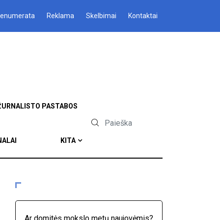
renumerata
Reklama
Skelbimai
Kontaktai
ŽURNALISTO PASTABOS
NALAI
KITA
Ar domitės mokslo metų naujovėmis?