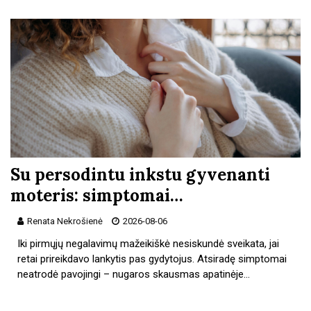
Su persodintu inkstu gyvenanti
moteris: simptomai…
Renata Nekrošienė
2026-08-06
Iki pirmųjų negalavimų mažeikiškė nesiskundė sveikata, jai
retai prireikdavo lankytis pas gydytojus. Atsiradę simptomai
neatrodė pavojingi – nugaros skausmas apatinėje…