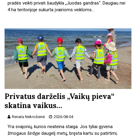
pradės veikti privati šaudykla „Juodas gandras“. Daugiau nei
4 ha teritorijoje sukurta įvairioms veikloms…
Privatus darželis „Vaikų pieva“
skatina vaikus…
Renata Nekrošienė
2026-08-04
Yra svajonių, kurios neateina staiga. Jos tyliai gyvena
žmogaus širdyje daugelį metų, bręsta kartu su patirtimi,