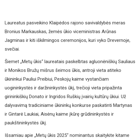
Laureatus pasveikino Klaipėdos rajono savivaldybės meras
Bronius Markauskas, žemės ūkio viceministras Arūnas
Jagminas ir kiti iškilmingos ceremonijos, kuri vyko Drevernoje,
svečiai.
Šiemet „Metų ūkis“ laureatais paskelbtas agluonėniškių Sauliaus
ir Monikos Bružų mišrus šeimos ūkis, antroji vieta atiteko
ūkininkui Pauliui Preibiui, Peskojų kaime vystančiam
uogininkystės ir daržininkystės ūkį, trečioji vieta pripažinta
girininkiškių Donato ir Ingridos Ruškių įvairių kultūrų ūkiui. Už
dalyvavimą tradiciniame ūkininkų konkurse paskatinti Martynas
ir Gintarė Laukiai, Aisėnų kaime įkūrę grūdininkystės ir
paukštininkystės ūkį.
Išsamiau apie „Metų ūkis 2025“ nominantus skaitykite kitame