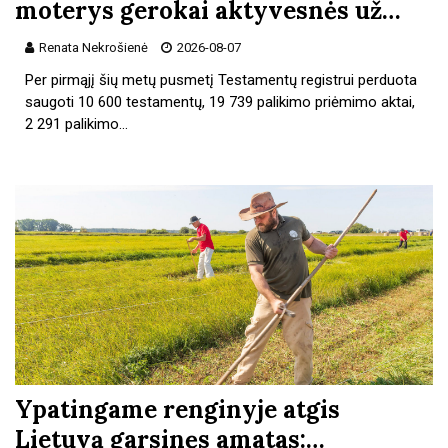
moterys gerokai aktyvesnės už…
Renata Nekrošienė
2026-08-07
Per pirmąjį šių metų pusmetį Testamentų registrui perduota
saugoti 10 600 testamentų, 19 739 palikimo priėmimo aktai,
2 291 palikimo…
Ypatingame renginyje atgis
Lietuvą garsinęs amatas:…