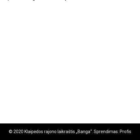
© 2020 Klaipėdos rajono laikraštis „Banga“. Sprendimas: Profis