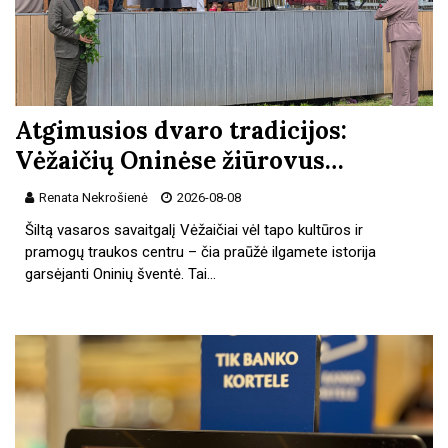
Atgimusios dvaro tradicijos:
Vėžaičių Oninėse žiūrovus…
Renata Nekrošienė
2026-08-08
Šiltą vasaros savaitgalį Vėžaičiai vėl tapo kultūros ir
pramogų traukos centru – čia praūžė ilgamete istorija
garsėjanti Oninių šventė. Tai…