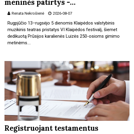
meninės patirtys -…
Renata Nekrošienė
2026-08-07
Rugpjūčio 13–rugsėjo 5 dienomis Klaipėdos valstybinis
muzikinis teatras pristatys VI Klaipėdos festivalį, šiemet
dedikuotą Prūsijos karalienės Luizės 250-osioms gimimo
metinėms.…
Registruojant testamentus