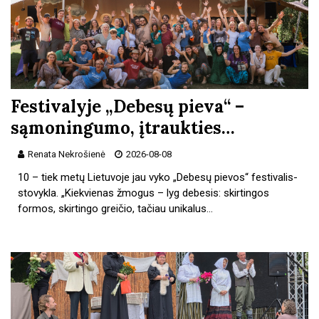
Festivalyje „Debesų pieva“ –
sąmoningumo, įtraukties…
Renata Nekrošienė
2026-08-08
10 – tiek metų Lietuvoje jau vyko „Debesų pievos“ festivalis-
stovyk­la. „Kiekvienas žmogus – lyg debesis: skirtingos
formos, skirtingo greičio, tačiau unikalus…