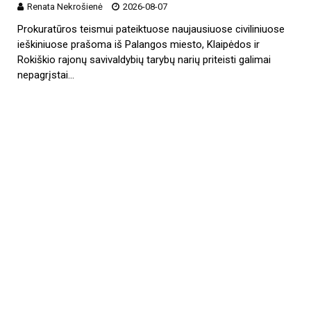
Renata Nekrošienė
2026-08-07
Prokuratūros teismui pateiktuose naujausiuose civiliniuose
ieškiniuose prašoma iš Palangos miesto, Klaipėdos ir
Rokiškio rajonų savivaldybių tarybų narių priteisti galimai
nepagrįstai…