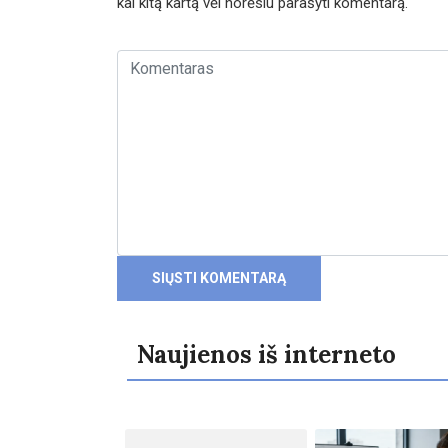
kai kitą kartą vėl norėsiu parašyti komentarą.
Naujienos iš interneto