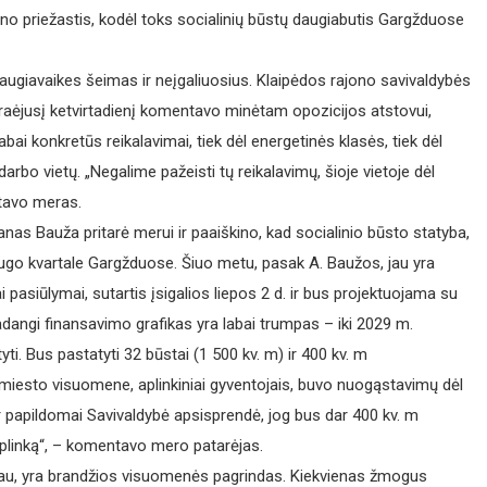
ino priežastis, kodėl toks socialinių būstų daugiabutis Gargžduose
ugiavaikes šeimas ir neįgaliuosius. Klaipėdos rajono savivaldybės
aėjusį ketvirtadienį komentavo minėtam opozicijos atstovui,
ai konkretūs reikalavimai, tiek dėl energetinės klasės, tiek dėl
r darbo vietų. „Negalime pažeisti tų reikalavimų, šioje vietoje dėl
ntavo meras.
as Bauža pritarė merui ir paaiškino, kad socialinio būsto statyba,
ugo kvartale Gargžduose. Šiuo metu, pasak A. Baužos, jau yra
i pasiūlymai, sutartis įsigalios liepos 2 d. ir bus projektuojama su
kadangi finansavimo grafikas yra labai trumpas – iki 2029 m.
yti. Bus pastatyti 32 būstai (1 500 kv. m) ir 400 kv. m
 miesto visuomene, aplinkiniai gyventojais, buvo nuogąstavimų dėl
r papildomai Savivaldybė apsisprendė, jog bus dar 400 kv. m
aplinką“, – komentavo mero patarėjas.
au, yra brandžios visuomenės pagrindas. Kiekvienas žmogus