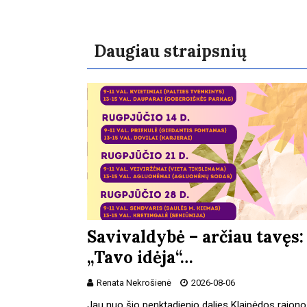
Daugiau straipsnių
Savivaldybė – arčiau tavęs:
„Tavo idėja“…
Renata Nekrošienė
2026-08-06
Jau nuo šio penktadienio dalies Klaipėdos rajono