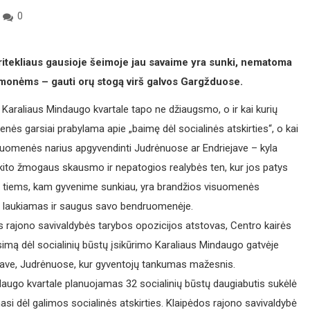
0
pritekliaus gausioje šeimoje jau savaime yra sunki, nematoma
 žmonėms – gauti orų stogą virš galvos Gargžduose.
 Karaliaus Mindaugo kvartale tapo ne džiaugsmo, o ir kai kurių
nės garsiai prabylama apie „baimę dėl socialinės atskirties“, o kai
isuomenės narius apgyvendinti Judrėnuose ar Endriejave – kyla
kito žmogaus skausmo ir nepatogios realybės ten, kur jos patys
 tiems, kam gyvenime sunkiau, yra brandžios visuomenės
s laukiamas ir saugus savo bendruomenėje.
 rajono savivaldybės tarybos opozicijos atstovas, Centro kairės
simą dėl socialinių būstų įsikūrimo Karaliaus Mindaugo gatvėje
iejave, Judrėnuose, kur gyventojų tankumas mažesnis.
augo kvartale planuojamas 32 socialinių būstų daugiabutis sukėlė
si dėl galimos socialinės atskirties. Klaipėdos rajono savivaldybė