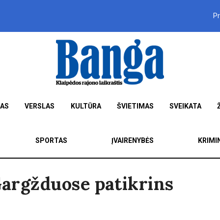
P
MAS
VERSLAS
KULTŪRA
ŠVIETIMAS
SVEIKATA
SPORTAS
ĮVAIRENYBĖS
KRIMI
 Gargžduose patikrins