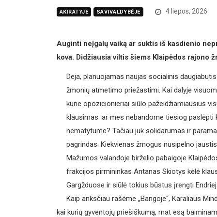
4 liepos, 2026
AKIRATYJE
SAVIVALDYBĖJE
Auginti neįgalų vaiką ar suktis iš kasdienio ne
kova. Didžiausia viltis šiems Klaipėdos rajono
Deja, planuojamas naujas socialinis daugiabutis
žmonių atmetimo priežastimi. Kai dalyje visuome
kurie opozicionieriai siūlo pažeidžiamiausius v
klausimas: ar mes nebandome tiesiog paslėpti 
nematytume? Tačiau juk solidarumas ir parama
pagrindas. Kiekvienas žmogus nusipelno jausti
Mažumos valandoje birželio pabaigoje Klaipėdos
frakcijos pirmininkas Antanas Skiotys kėlė klau
Gargžduose ir siūlė tokius būstus įrengti Endr
Kaip anksčiau rašėme „Bangoje“, Karaliaus Mind
kai kurių gyventojų priešiškumą, mat esą baiminama