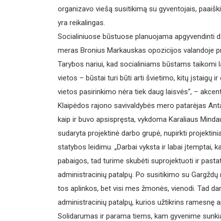
organizavo viešą susitikimą su gyventojais, paaišk
yra reikalingas.
Socialiniuose būstuose planuojama apgyvendinti da
meras Bronius Markauskas opozicijos valandoje pr
Tarybos nariui, kad socialiniams būstams taikomi lab
vietos – būstai turi būti arti švietimo, kitų įstaigų i
vietos pasirinkimo nėra tiek daug laisvės“, – akce
Klaipėdos rajono savivaldybės mero patarėjas Antan
kaip ir buvo apsispręsta, vykdoma Karaliaus Minda
sudaryta projektinė darbo grupė, nupirkti projektinia
statybos leidimu. „Darbai vyksta ir labai įtemptai, 
pabaigos, tad turime skubėti suprojektuoti ir pastat
administracinių patalpų. Po susitikimo su Gargždų
tos aplinkos, bet visi mes žmonės, vienodi. Tad da
administracinių patalpų, kurios užtikrins ramesnę 
Solidarumas ir parama tiems, kam gyvenime sunki