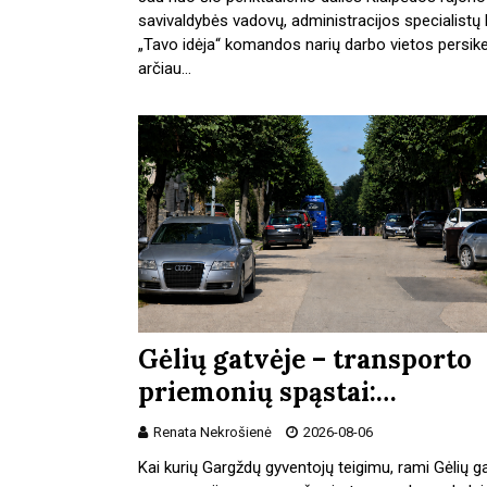
savivaldybės vadovų, administracijos specialistų 
„Tavo idėja“ komandos narių darbo vietos persike
arčiau…
Gėlių gatvėje – transporto
priemonių spąstai:…
Renata Nekrošienė
2026-08-06
Kai kurių Gargždų gyventojų teigimu, rami Gėlių g