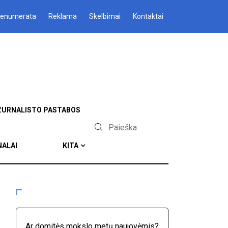
renumerata
Reklama
Skelbimai
Kontaktai
ŽURNALISTO PASTABOS
NALAI
KITA
Ar domitės mokslo metų naujovėmis?