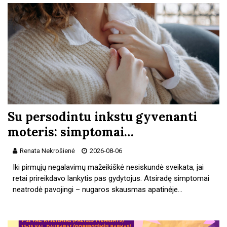
Su persodintu inkstu gyvenanti
moteris: simptomai…
Renata Nekrošienė
2026-08-06
Iki pirmųjų negalavimų mažeikiškė nesiskundė sveikata, jai
retai prireikdavo lankytis pas gydytojus. Atsiradę simptomai
neatrodė pavojingi – nugaros skausmas apatinėje…