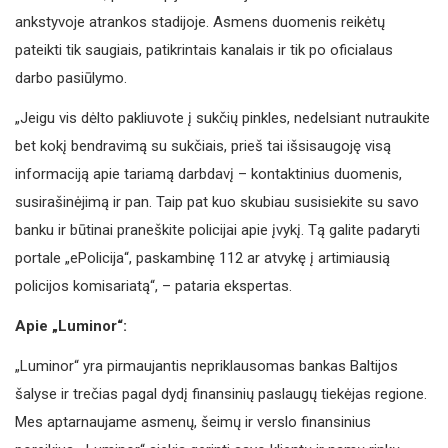
ankstyvoje atrankos stadijoje. Asmens duomenis reikėtų
pateikti tik saugiais, patikrintais kanalais ir tik po oficialaus
darbo pasiūlymo.
„Jeigu vis dėlto pakliuvote į sukčių pinkles, nedelsiant nutraukite
bet kokį bendravimą su sukčiais, prieš tai išsisaugoję visą
informaciją apie tariamą darbdavį – kontaktinius duomenis,
susirašinėjimą ir pan. Taip pat kuo skubiau susisiekite su savo
banku ir būtinai praneškite policijai apie įvykį. Tą galite padaryti
portale „ePolicija“, paskambinę 112 ar atvykę į artimiausią
policijos komisariatą“, – pataria ekspertas.
Apie „Luminor
“
:
„Luminor“ yra pirmaujantis nepriklausomas bankas Baltijos
šalyse ir trečias pagal dydį finansinių paslaugų tiekėjas regione.
Mes aptarnaujame asmenų, šeimų ir verslo finansinius