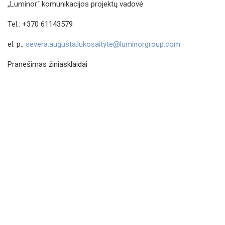
„Luminor“ komunikacijos projektų vadovė
Tel.: +370 61143579
el. p.:
severa.augusta.lukosaityte@luminorgroup.com
Pranešimas žiniasklaidai