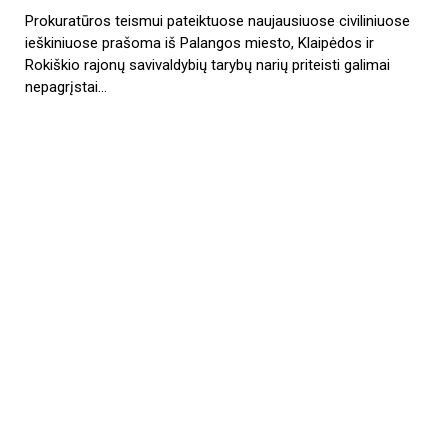
Prokuratūros teismui pateiktuose naujausiuose civiliniuose
ieškiniuose prašoma iš Palangos miesto, Klaipėdos ir
Rokiškio rajonų savivaldybių tarybų narių priteisti galimai
nepagrįstai…