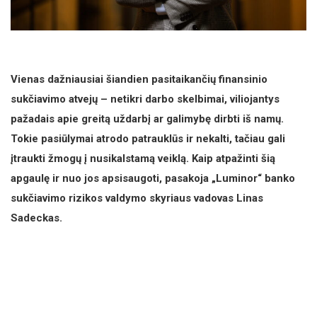
Vienas dažniausiai šiandien pasitaikančių finansinio
sukčiavimo atvejų – netikri darbo skelbimai, viliojantys
pažadais apie greitą uždarbį ar galimybę dirbti iš namų.
Tokie pasiūlymai atrodo patrauklūs ir nekalti, tačiau gali
įtraukti žmogų į nusikalstamą veiklą. Kaip atpažinti šią
apgaulę ir nuo jos apsisaugoti, pasakoja „Luminor“ banko
sukčiavimo rizikos valdymo skyriaus vadovas Linas
Sadeckas.