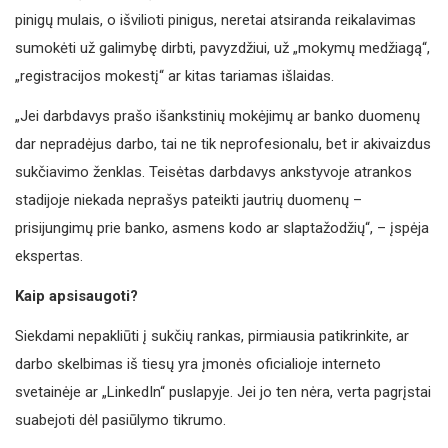
pinigų mulais, o išvilioti pinigus, neretai atsiranda reikalavimas
sumokėti už galimybę dirbti, pavyzdžiui, už „mokymų medžiagą“,
„registracijos mokestį“ ar kitas tariamas išlaidas.
„Jei darbdavys prašo išankstinių mokėjimų ar banko duomenų
dar nepradėjus darbo, tai ne tik neprofesionalu, bet ir akivaizdus
sukčiavimo ženklas. Teisėtas darbdavys ankstyvoje atrankos
stadijoje niekada neprašys pateikti jautrių duomenų –
prisijungimų prie banko, asmens kodo ar slaptažodžių“, – įspėja
ekspertas.
Kaip apsisaugoti?
Siekdami nepakliūti į sukčių rankas, pirmiausia patikrinkite, ar
darbo skelbimas iš tiesų yra įmonės oficialioje interneto
svetainėje ar „LinkedIn“ puslapyje. Jei jo ten nėra, verta pagrįstai
suabejoti dėl pasiūlymo tikrumo.