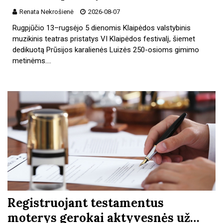
Renata Nekrošienė
2026-08-07
Rugpjūčio 13–rugsėjo 5 dienomis Klaipėdos valstybinis
muzikinis teatras pristatys VI Klaipėdos festivalį, šiemet
dedikuotą Prūsijos karalienės Luizės 250-osioms gimimo
metinėms.…
Registruojant testamentus
moterys gerokai aktyvesnės už…