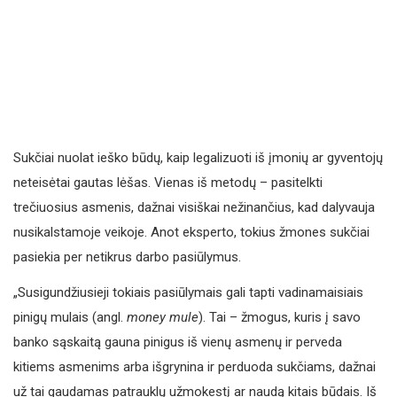
Sukčiai nuolat ieško būdų, kaip legalizuoti iš įmonių ar gyventojų
neteisėtai gautas lėšas. Vienas iš metodų – pasitelkti
trečiuosius asmenis, dažnai visiškai nežinančius, kad dalyvauja
nusikalstamoje veikoje. Anot eksperto, tokius žmones sukčiai
pasiekia per netikrus darbo pasiūlymus.
„Susigundžiusieji tokiais pasiūlymais gali tapti vadinamaisiais
pinigų mulais (angl.
money mule
). Tai – žmogus, kuris į savo
banko sąskaitą gauna pinigus iš vienų asmenų ir perveda
kitiems asmenims arba išgrynina ir perduoda sukčiams, dažnai
už tai gaudamas patrauklų užmokestį ar naudą kitais būdais. Iš