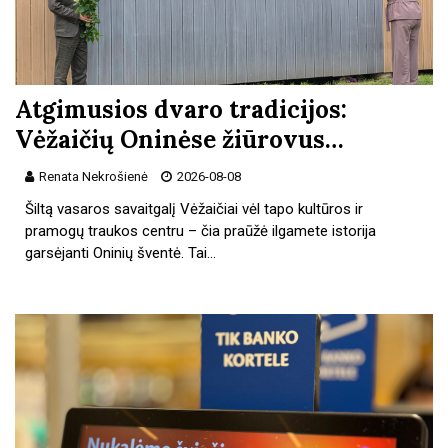
Atgimusios dvaro tradicijos:
Vėžaičių Oninėse žiūrovus…
Renata Nekrošienė
2026-08-08
Šiltą vasaros savaitgalį Vėžaičiai vėl tapo kultūros ir
pramogų traukos centru – čia praūžė ilgamete istorija
garsėjanti Oninių šventė. Tai…