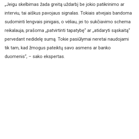
„Jeigu skelbimas žada greitą uždarbį be jokio patikrinimo ar
interviu, tai aiškus pavojaus signalas. Tokiais atvejais bandoma
sudominti lengvais pinigais, o vėliau, jei to sukčiavimo schema
reikalauja, prašoma „patvirtinti tapatybę“ ar „atidaryti sąskaitą“
pervedant nedidelę sumą. Tokie pasiūlymai neretai naudojami
tik tam, kad žmogus pateiktų savo asmens ar banko
duomenis“, – sako ekspertas.