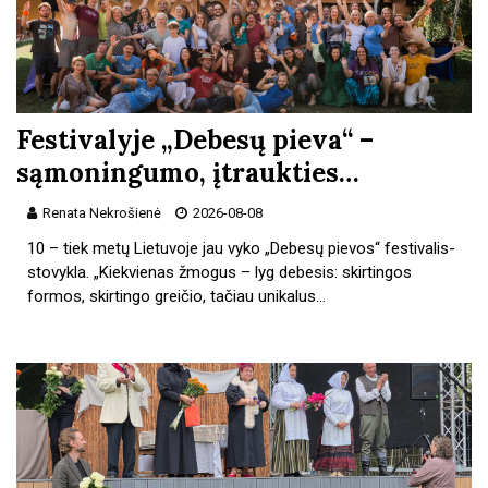
Festivalyje „Debesų pieva“ –
sąmoningumo, įtraukties…
Renata Nekrošienė
2026-08-08
10 – tiek metų Lietuvoje jau vyko „Debesų pievos“ festivalis-
stovyk­la. „Kiekvienas žmogus – lyg debesis: skirtingos
formos, skirtingo greičio, tačiau unikalus…