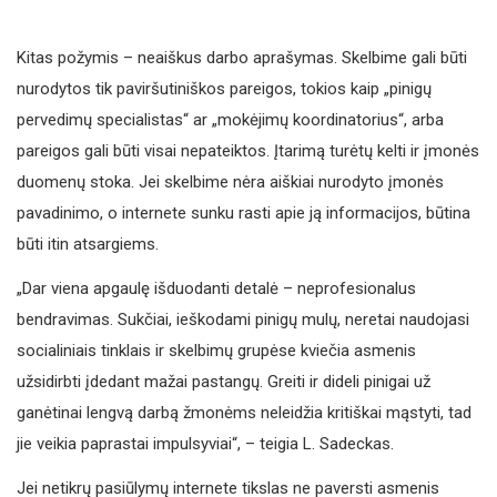
Kitas požymis – neaiškus darbo aprašymas. Skelbime gali būti
nurodytos tik paviršutiniškos pareigos, tokios kaip „pinigų
pervedimų specialistas“ ar „mokėjimų koordinatorius“, arba
pareigos gali būti visai nepateiktos. Įtarimą turėtų kelti ir įmonės
duomenų stoka. Jei skelbime nėra aiškiai nurodyto įmonės
pavadinimo, o internete sunku rasti apie ją informacijos, būtina
būti itin atsargiems.
„Dar viena apgaulę išduodanti detalė – neprofesionalus
bendravimas. Sukčiai, ieškodami pinigų mulų, neretai naudojasi
socialiniais tinklais ir skelbimų grupėse kviečia asmenis
užsidirbti įdedant mažai pastangų. Greiti ir dideli pinigai už
ganėtinai lengvą darbą žmonėms neleidžia kritiškai mąstyti, tad
jie veikia paprastai impulsyviai“, – teigia L. Sadeckas.
Jei netikrų pasiūlymų internete tikslas ne paversti asmenis