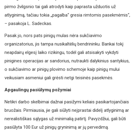
pirmo žvilgsnio tai gali atrodyti kaip paprasta užduotis už
atlyginimą, tačiau tokia „pagalba“ gresia rimtomis pasekmėmis“,
– pasakoja L. Sadeckas.
Pasak jo, nors pats pinigų mulas nėra sukčiavimo
organizatorius, jis tampa nusikaltėlių bendrininku. Bankai tokį
neapdairų elgesį laiko rizikingu, todėl gali atsisakyti vykdyti
pinigines operacijas ar sandorius, nutraukti dalykinius santykius,
o sukčiavimo ar pinigų plovimo schemoje kaip pinigų mului
veikusiam asmeniui gali grėsti netgi teisinės pasekmės.
Apgaulingų pasiūlymų požymiai
Netikri darbo skelbimai dažnai pasižymi keliais pasikartojančiais
bruožais. Pirmiausia, jie gali siūlyti neįprastai didelį atlyginimą ar
nerealistiškas sąlygas už minimalią patirtį. Pavyzdžiui, gali būti
pasiūlyta 100 Eur už pinigų gryninimą ar jų pervedimą.