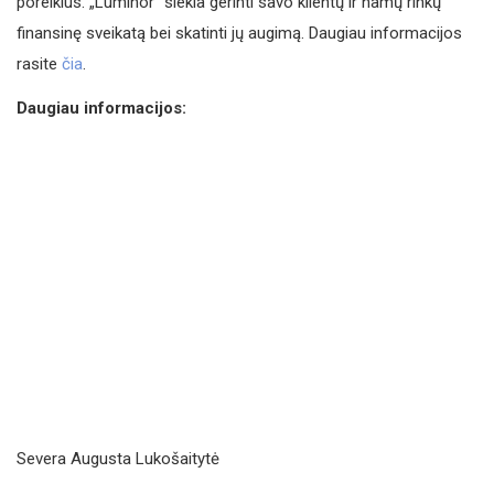
poreikius. „Luminor“ siekia gerinti savo klientų ir namų rinkų
finansinę sveikatą bei skatinti jų augimą. Daugiau informacijos
rasite
čia
.
Daugiau informacijos:
Severa Augusta Lukošaitytė