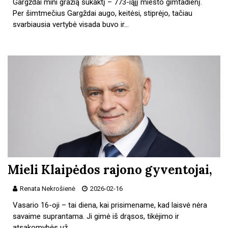
Gargždai mini gražią sukaktį – 773-iąjį miesto gimtadienį.
Per šimtmečius Gargždai augo, keitėsi, stiprėjo, tačiau
svarbiausia vertybė visada buvo ir…
Mieli Klaipėdos rajono gyventojai,
Renata Nekrošienė
2026-02-16
Vasario 16-oji – tai diena, kai prisimename, kad laisvė nėra
savaime suprantama. Ji gimė iš drąsos, tikėjimo ir
atsakomybės už…