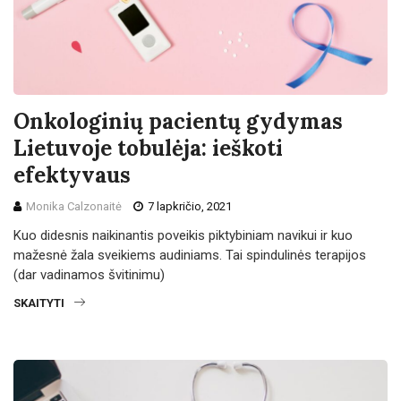
Onkologinių pacientų gydymas
Lietuvoje tobulėja: ieškoti
efektyvaus
Monika Calzonaitė
7 lapkričio, 2021
Kuo didesnis naikinantis poveikis piktybiniam navikui ir kuo
mažesnė žala sveikiems audiniams. Tai spindulinės terapijos
(dar vadinamos švitinimu)
SKAITYTI