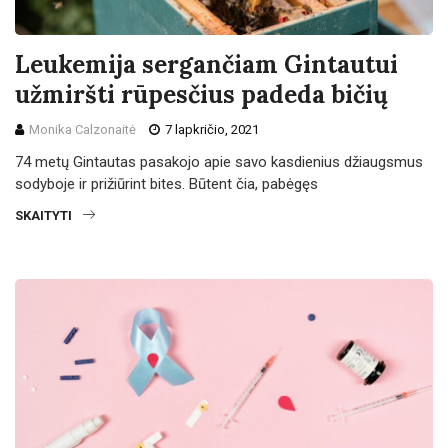
Leukemija sergančiam Gintautui
užmiršti rūpesčius padeda bičių
Monika Calzonaitė
7 lapkričio, 2021
74 metų Gintautas pasakojo apie savo kasdienius džiaugsmus
sodyboje ir prižiūrint bites. Būtent čia, pabėgęs
SKAITYTI