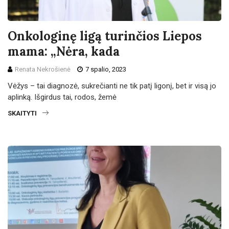
Onkologinę ligą turinčios Liepos
mama: „Nėra, kada
Renata Nekrošienė
7 spalio, 2023
Vėžys – tai diagnozė, sukrečianti ne tik patį ligonį, bet ir visą jo
aplinką. Išgirdus tai, rodos, žemė
SKAITYTI