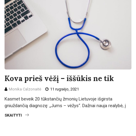
Kova prieš vėžį – iššūkis ne tik
Monika Calzonaitė
11 rugsėjo, 2021
Kasmet beveik 20 tūkstančių žmonių Lietuvoje išgirsta
gniuždančią diagnozę: „Jums – vėžys“. Dažnai nauja realybė, į
SKAITYTI