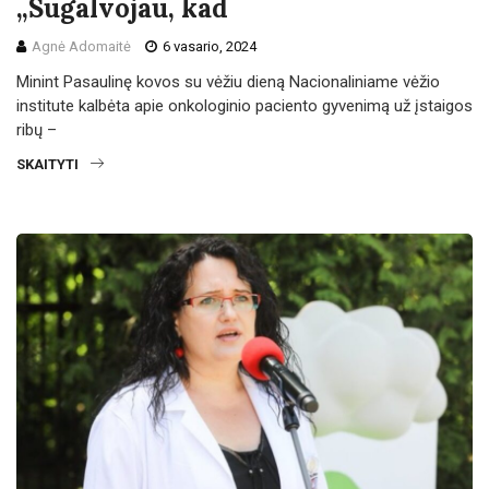
„Sugalvojau, kad
Agnė Adomaitė
6 vasario, 2024
Minint Pasaulinę kovos su vėžiu dieną Nacionaliniame vėžio
institute kalbėta apie onkologinio paciento gyvenimą už įstaigos
ribų –
SKAITYTI