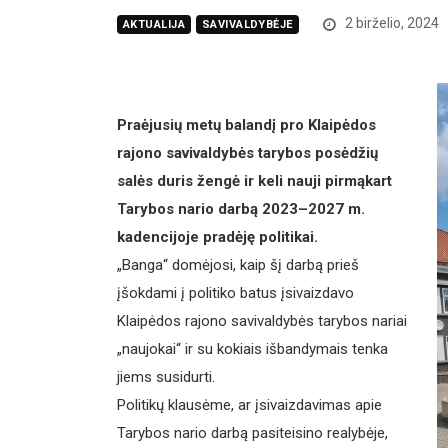
2 birželio, 2024
AKTUALIJA
SAVIVALDYBĖJE
Praėjusių metų balandį pro Klaipėdos
rajono savivaldybės tarybos posėdžių
salės duris žengė ir keli nauji pirmąkart
Tarybos nario darbą 2023–2027 m.
kadencijoje pradėję politikai.
„Banga“ domėjosi, kaip šį darbą prieš
įšokdami į politiko batus įsivaizdavo
Klaipėdos rajono savivaldybės tarybos nariai
„naujokai“ ir su kokiais išbandymais tenka
jiems susidurti.
Politikų klausėme, ar įsivaizdavimas apie
Tarybos nario darbą pasiteisino realybėje,