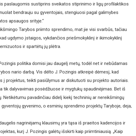
 paslaugomis sustiprins sveikatos stiprinimo ir ligų profilaktikos
nuolat bendrauju su gyventojais, stengiuosi pagal galimybes
atos apsaugos srityje.“
reikšmingo Tarybos priimto sprendimo, mat jie visi svarbūs, tačiau
, kad ugdymo įstaigos, vykdančios priešmokyklinį ir ikimokyklinį
izuotos ir spartėtų jų plėtra.
 Pozingis politika domisi jau daugelį metų, todėl net ir nebūdamas
rybos nario darbą. Vis dėlto J. Pozingis atkreipė dėmesį, kad
tis į projektus, teikti pasiūlymus ar diskutuoti su projekto autoriais.
yra tik dalyvavimas posėdžiuose ir mygtukų spaudinėjimas. Bet iš
čių. Netikėtumu pavadinčiau didelį kiekį techninių ar nereikšmingų
o gyventojų gyvenimo, o esminių sprendimo projektų Taryboje, deja,
daugelis nagrinėjamų klausimų yra tąsa iš praeitos kadencijos ir
ektas, kurį J. Pozingis galėtų išskirti kaip priimtiniausią. „Kaip