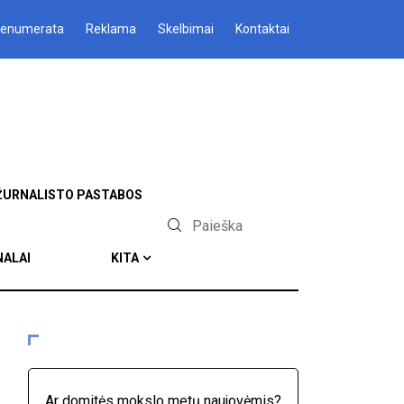
renumerata
Reklama
Skelbimai
Kontaktai
ŽURNALISTO PASTABOS
NALAI
KITA
Ar domitės mokslo metų naujovėmis?