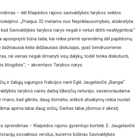
endimas – dėl Klaipėdos rajono savivaldybės tarybos veiklos
pmokėjimo: „Praėjus 32 metams nuo Nepriklausomybės, atsikratyta
kad Savivaldybės tarybos narys negali ir neturi dirbti neatlygintinai.“
apsispręsti būna tada, kai reikia priimti sprendimą dėl papildomų
ai dažniausiai kelia didžiausias diskusijas, ypač bendruomenei
ras, nė vienas negali išmanyti visų dalykų, todėl tenka diskutuoti,
ės blogybės“, – akcentavo Tarybos narys.
ų ir žaliųjų sąjungos frakcijos narė Eglė Jaugelavičė „Bangai“
aldybės tarybos narės darbą lūkesčių neturėjo, savanoriaudama
r mano, kad gilintis, daug domėtis, ieškoti atsakymų reikia nuolat:
imai apima labai daug sričių. Darbas labai įdomus ir akiratį
os sprendimas – Klaipėdos rajono gyventojo kortelė. E. Jaugelavičė
nizacijų socialinius verslus, kuriems būtinas Savivaldybės