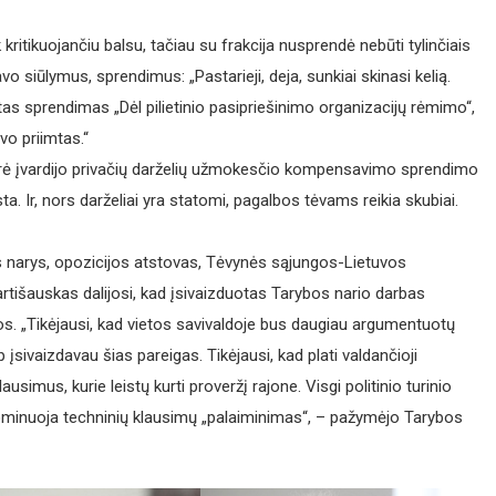
 kritikuojančiu balsu, tačiau su frakcija nusprendė nebūti tylinčiais
avo siūlymus, sprendimus: „Pastarieji, deja, sunkiai skinasi kelią.
ytas sprendimas „Dėl pilietinio pasipriešinimo organizacijų rėmimo“,
vo priimtas.“
arė įvardijo privačių darželių užmokesčio kompensavimo sprendimo
ta. Ir, nors darželiai yra statomi, pagalbos tėvams reikia skubiai.
s narys, opozicijos atstovas, Tėvynės sąjungos-Lietuvos
rtišauskas dalijosi, kad įsivaizduotas Tarybos nario darbas
bos. „Tikėjausi, kad vietos savivaldoje bus daugiau argumentuotų
ip įsivaizdavau šias pareigas. Tikėjausi, kad plati valdančioji
simus, kurie leistų kurti proveržį rajone. Visgi politinio turinio
dominuoja techninių klausimų „palaiminimas“, – pažymėjo Tarybos