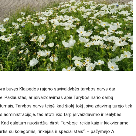
 yra buvęs Klaipėdos rajono savivaldybės tarybos narys dar
. Paklaustas, ar įsivaizdavimas apie Tarybos nario darbą
ėtumais, Tarybos narys teigė, kad šiokį tokį įsivaizdavimą turėjo tiek
 administracijoje, tad atotrūkio tarp įsivaizdavimo ir realybės
Kad galėtum nuoširdžiai dirbti Taryboje, reikia kaip ir kiekviename
artis su kolegomis, rinkėjais ir specialistais“, – pažymėjo A.