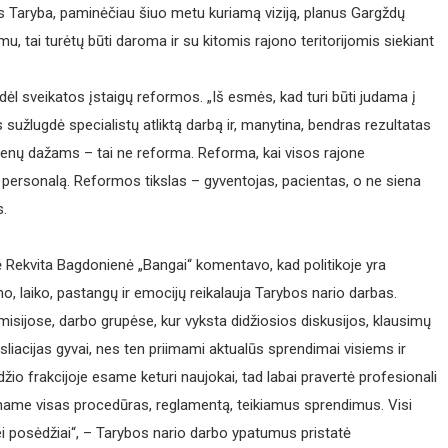
ims Taryba, paminėčiau šiuo metu kuriamą viziją, planus Gargždų
u, tai turėtų būti daroma ir su kitomis rajono teritorijomis siekiant
dėl sveikatos įstaigų reformos. „Iš esmės, kad turi būti judama į
os sužlugdė specia­listų atliktą darbą ir, manytina, bendras rezultatas
 sienų dažams – tai ne reforma. Reforma, kai visos rajone
gą, personalą. Reformos tikslas – gyventojas, pacientas, o ne siena
s.
rė Rekvita Bagdonienė „Bangai“ komentavo, kad politikoje yra
mo, laiko, pastangų ir emocijų reikalauja Tarybos nario darbas.
misijose, darbo grupėse, kur vyksta didžiosios diskusijos, klausimų
sliacijas gyvai, nes ten priimami aktualūs sprendimai visiems ir
žio frakcijoje esame keturi naujokai, tad labai pravertė profesionali
dename visas procedūras, reglamentą, teikiamus sprendimus. Visi
ei posėdžiai“, – Tarybos nario darbo ypatumus pristatė