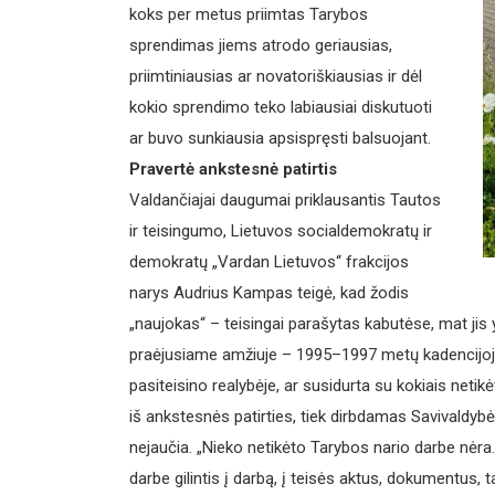
koks per metus priimtas Tarybos
sprendimas jiems atrodo geriausias,
priimtiniausias ar novatoriškiausias ir dėl
kokio sprendimo teko labiausiai diskutuoti
ar buvo sunkiausia apsispręsti balsuojant.
Pravertė ankstesnė patirtis
Valdančiajai daugumai priklausantis Tautos
ir teisingumo, Lietuvos socialdemokratų ir
demokratų „Vardan Lietuvos“ frakcijos
narys Audrius Kampas teigė, kad žodis
„naujokas“ – teisingai parašytas kabutėse, mat jis
praėjusiame amžiuje – 1995–1997 metų kadencijoje
pasiteisino realybėje, ar susidurta su kokiais netik
iš ankstesnės patirties, tiek dirbdamas Savivaldybės
nejaučia. „Nieko netikėto Tarybos nario darbe nėra. 
darbe gilintis į darbą, į teisės aktus, dokumentus, t