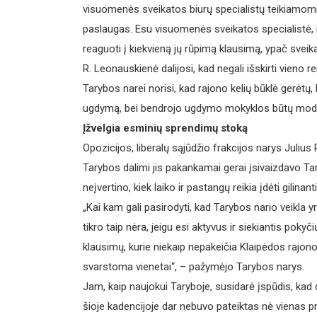
visuomenės sveikatos biurų specialistų teikiamomis
paslaugas. Esu visuomenės sveikatos specialistė, 
reaguoti į kiekvieną jų rūpimą klausimą, ypač sveik
R. Leonauskienė dalijosi, kad negali išskirti vieno 
Tarybos narei norisi, kad rajono kelių būklė gerėtų
ugdymą, bei bendrojo ugdymo mokyklos būtų modern
Įžvelgia esminių sprendimų stoką
Opozicijos, liberalų sąjūdžio frakcijos narys Julius
Tarybos dalimi jis pakankamai gerai įsivaizdavo Ta
neįvertino, kiek laiko ir pastangų reikia įdėti gilinan
„Kai kam gali pasirodyti, kad Tarybos nario veikla 
tikro taip nėra, jeigu esi aktyvus ir siekiantis poky
klausimų, kurie niekaip nepakeičia Klaipėdos rajon
svarstoma vienetai“, – pažymėjo Tarybos narys.
Jam, kaip naujokui Taryboje, susidarė įspūdis, kad 
šioje kadencijoje dar nebuvo pateiktas nė vienas proj