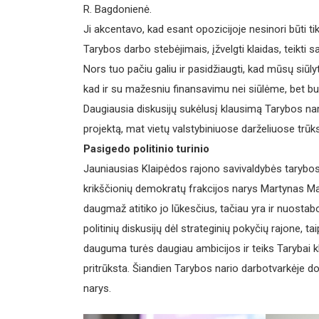
R. Bagdonienė.
Ji akcentavo, kad esant opozicijoje nesinori būti tik
Tarybos darbo stebėjimais, įžvelgti klaidas, teikti s
Nors tuo pačiu galiu ir pasidžiaugti, kad mūsų siūl
kad ir su mažesniu finansavimu nei siūlėme, bet bu
Daugiausia diskusijų sukėlusį klausimą Tarybos n
projektą, mat vietų valstybiniuose darželiuose trūks
Pasigedo politinio turinio
Jauniausias Klaipėdos rajono savivaldybės tarybo
krikščionių demokratų frakcijos narys Martynas Ma
daugmaž atitiko jo lūkesčius, tačiau yra ir nuosta
politinių diskusijų dėl strateginių pokyčių rajone, ta
dauguma turės daugiau ambicijos ir teiks Tarybai klau
pritrūksta. Šiandien Tarybos nario darbotvarkėje 
narys.