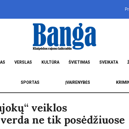
P
MAS
VERSLAS
KULTŪRA
ŠVIETIMAS
SVEIKATA
SPORTAS
ĮVAIRENYBĖS
KRIMI
jokų“ veiklos
 verda ne tik posėdžiuose