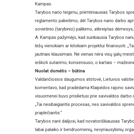
Kampas.
Tarybos nario teigimu, priimtiniausias Tarybos spr
reglamento pakeitimo, dėl Tarybos nario darbo a
sovietinio (tarybinio) palikimo, atkreiptas dėmesys, 
A. Kampas pažymėjo, kad sunkiausia Tarybos nariui 
lėšų vienokiam ar kitokiam projektui finansuoti. „T
jautriais klausimais. Nė vienas nėra visų galų meist
ieškoti sutarimo, konsensuso, o kartais – mažesn
Nuolat domėtis – būtina
Valdančiosios daugumos atstovė, Lietuvos valstieči
komentavo, kad pradėdama Klaipėdos rajono saviv
visuomenei buvo prisilietusi prie savivaldos darbo i
„Tai nesibaigiantis procesas, nes savivaldos sprend
praplečiantis.“
Tarybos narė dalijosi, kad novatoriškiausias Taryb
labai palaiko ir bendruomenių, nevyriausybinių orga