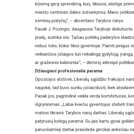
būsimą gerą sprendimą, kurį, tikiuosi, ateityje pri
miesto centrinės dalies sutvarkymui. Mano įsitikinim
esminių pokyčių“, – akcentavo Tarybos narys.
Pasak J. Pozingio, daugiausia Taryboje diskutuota 
priekį, sutinka visi. Tačiau politikų padarytos klaid
nebus toks, kokio tikisi gyventojai. Paimti pinigus
veikiančios įstaigos turi reikalingą gydytoją, įran
ar gražesnis kabinetas“, – dėmesį atkreipė politika
Džiaugiasi profesionalia parama
Opozicijos atstovė, Liberalų sąjūdžio frakcijos na
naujokė, tad buvo sunku įsivaizduoti, kiek atsidavi
Pasak jos, pagrindinė veikla verda komitetuose, ko
išgryninimas. „Labai kviečiu gyventojus stebėti tran
matosi tikrasis Tarybos narių darbas. Liberalų sąjūd
patyrusių kolegų parama. Su jais kartu gyvai gvil
paruošiamieji darbai prasideda gerokai anksčiau n