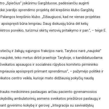
ntro „Spiečius“ įsikūrimu Gargžduose, padėsiančiu auginti
tikė įvardijo sprendimo projektą dėl krepšinio klubo Gargždų
ti Palangos krepšinio klubo. „Džiaugiuosi, kad ne vienas projektas
apsispręsti būna lengviau. Daug diskusijų būna dėl kelių
ėtros poreikio, turizmui skirtų vietovių pritaikymo ir pan.“, – teigė E.
tiečių ir žaliųjų sąjungos frakcijos narė, Tarybos narė „naujokė“
 naujokė, teko metus dirbti praeitoje Taryboje, o kandidatuodama
su Sveikatos apsaugos ir socialinės rūpybos komiteto pirmininko
engviausia apsispręsti priimant sprendimus“, – pažymėjo politikė ir
eikatos centro veikla, kurioje mato didžiausią pokyčių naudą
pritrauks medicinines paslaugas arčiau paciento gyvenamosios
kokybiškų ambulatorinių asmens sveikatos priežiūros paslaugų ir
ant gyvenimo kokybę ir gerovę: „Integracija su savivaldybių