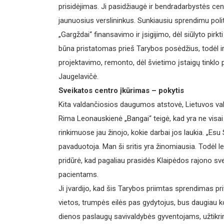
prisidėjimas. Ji pasidžiaugė ir bendradarbystės ce
jaunuosius verslininkus. Sunkiausiu sprendimu poli
„Gargždai“ finansavimo ir įsigijimo, dėl siūlyto pirk
būna pristatomas prieš Tarybos posėdžius, todėl ir 
projektavimo, remonto, dėl švietimo įstaigų tinklo pl
Jaugelavičė.
Sveikatos centro įkūrimas – pokytis
Kita valdančiosios daugumos atstovė, Lietuvos vals
Rima Leonauskienė „Bangai“ teigė, kad yra ne visai
rinkimuose jau žinojo, kokie darbai jos laukia. „E
pavaduotoja. Man ši sritis yra žinomiausia. Todėl l
pridūrė, kad pagaliau prasidės Klaipėdos rajono sv
pacientams.
Ji įvardijo, kad šis Tarybos priimtas sprendimas 
vietos, trumpės eilės pas gydytojus, bus daugiau 
dienos paslaugų savivaldybės gyventojams, užtikrin