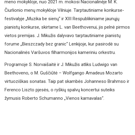
meno mokykloje, nuo 2021 m. mokosi Nacionalinėje M. K.
Čiurlionio menų mokykloje Vilniuje. Tarptautiniame konkurse-
festivalyje „Muzika be sienų“ ir XIII Respublikiniame jaunųjų
pianistų konkurse, skirtame L. van Beethovenui, jis pelnė pirmos
vietos premijas. J. Mikužis dalyvavo tarptautiniame pianistų
forume „Bieszczady bez granic“ Lenkijoje, kur pasirodė su
Nacionalinės Varšuvos filharmonijos kameriniu orkestru.
Programoje S. Norvaišaitė ir J. Mikužis atliks Ludwigo van
Beethoveno, o M. Guščiūtė – Wolfgango Amadeus Mozarto
virtuoziškas sonatas. Taip pat skambės Johanneso Brahmso ir
Ferenco Liszto pjesės, o ryškių spalvų koncertui suteiks
žymusis Roberto Schumanno „Vienos karnavalas“.