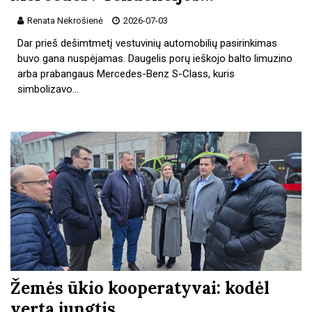
Renata Nekrošienė
2026-07-03
Dar prieš dešimtmetį vestuvinių automobilių pasirinkimas
buvo gana nuspėjamas. Daugelis porų ieškojo balto limuzino
arba prabangaus Mercedes-Benz S-Class, kuris
simbolizavo…
Žemės ūkio kooperatyvai: kodėl
verta jungtis,…