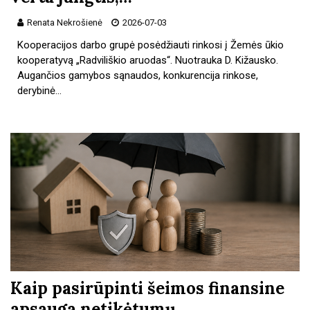
Renata Nekrošienė
2026-07-03
Kooperacijos darbo grupė posėdžiauti rinkosi į Žemės ūkio
kooperatyvą „Radviliškio aruodas“. Nuotrauka D. Kižausko.
Augančios gamybos sąnaudos, konkurencija rinkose,
derybinė…
Kaip pasirūpinti šeimos finansine
apsauga netikėtumų…