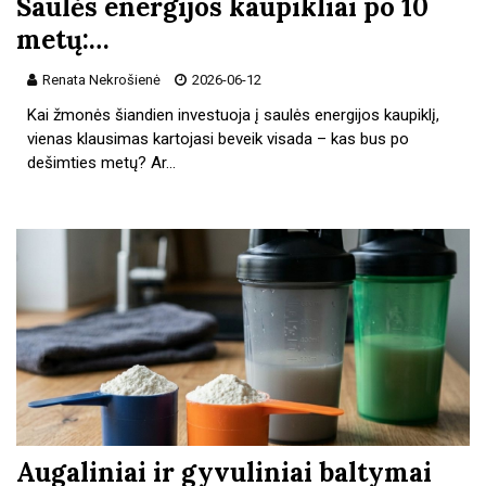
Saulės energijos kaupikliai po 10
metų:…
Renata Nekrošienė
2026-06-12
Kai žmonės šiandien investuoja į saulės energijos kaupiklį,
vienas klausimas kartojasi beveik visada – kas bus po
dešimties metų? Ar…
Augaliniai ir gyvuliniai baltymai