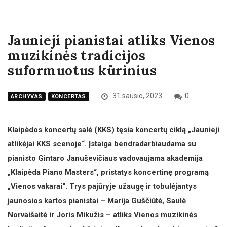
Jaunieji pianistai atliks Vienos
muzikinės tradicijos
suformuotus kūrinius
31 sausio, 2023
0
ARCHYVAS
KONCERTAS
Klaipėdos koncertų salė (KKS) tęsia koncertų ciklą „Jaunieji
atlikėjai KKS scenoje“. Įstaiga bendradarbiaudama su
pianisto Gintaro Januševičiaus vadovaujama akademija
„Klaipėda Piano Masters“, pristatys koncertinę programą
„Vienos vakarai“. Trys pajūryje užaugę ir tobulėjantys
jaunosios kartos pianistai – Marija Guščiūtė, Saulė
Norvaišaitė ir Joris Mikužis – atliks Vienos muzikinės