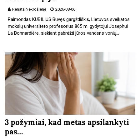
Renata Nekrošienė
2026-08-06
Raimondas KUBILIUS Buvęs gargždiškis, Lietuvos sveikatos
mokslų universiteto profesorius 865 m. gydytojui Josephui
La Bonnardière, siekiant pabrėžti jūros vandens vonių…
3 požymiai, kad metas apsilankyti
pas…