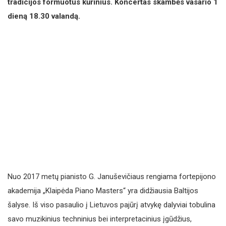
tradicijos formuotus kūrinius. Koncertas skambės vasario 1
dieną 18.30 valandą.
Nuo 2017 metų pianisto G. Januševičiaus rengiama fortepijono
akademija „Klaipėda Piano Masters“ yra didžiausia Baltijos
šalyse. Iš viso pasaulio į Lietuvos pajūrį atvykę dalyviai tobulina
savo muzikinius techninius bei interpretacinius įgūdžius,