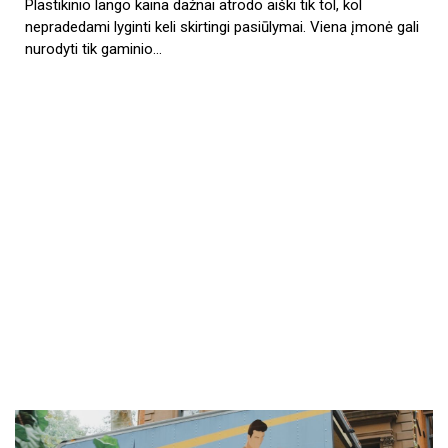
Plastikinio lango kaina dažnai atrodo aiški tik tol, kol
nepradedami lyginti keli skirtingi pasiūlymai. Viena įmonė gali
nurodyti tik gaminio…