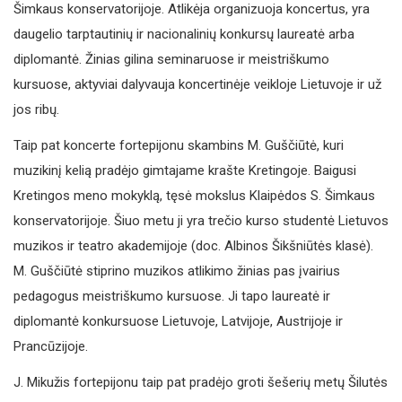
Šimkaus konservatorijoje. Atlikėja organizuoja koncertus, yra
daugelio tarptautinių ir nacionalinių konkursų laureatė arba
diplomantė. Žinias gilina seminaruose ir meistriškumo
kursuose, aktyviai dalyvauja koncertinėje veikloje Lietuvoje ir už
jos ribų.
Taip pat koncerte fortepijonu skambins M. Guščiūtė, kuri
muzikinį kelią pradėjo gimtajame krašte Kretingoje. Baigusi
Kretingos meno mokyklą, tęsė mokslus Klaipėdos S. Šimkaus
konservatorijoje. Šiuo metu ji yra trečio kurso studentė Lietuvos
muzikos ir teatro akademijoje (doc. Albinos Šikšniūtės klasė).
M. Guščiūtė stiprino muzikos atlikimo žinias pas įvairius
pedagogus meistriškumo kursuose. Ji tapo laureatė ir
diplomantė konkursuose Lietuvoje, Latvijoje, Austrijoje ir
Prancūzijoje.
J. Mikužis fortepijonu taip pat pradėjo groti šešerių metų Šilutės