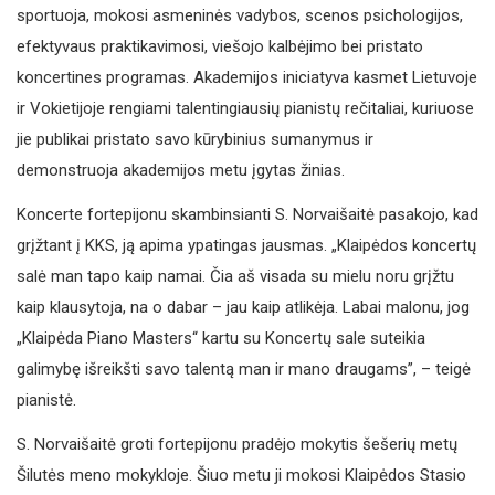
sportuoja, mokosi asmeninės vadybos, scenos psichologijos,
efektyvaus praktikavimosi, viešojo kalbėjimo bei pristato
koncertines programas. Akademijos iniciatyva kasmet Lietuvoje
ir Vokietijoje rengiami talentingiausių pianistų rečitaliai, kuriuose
jie publikai pristato savo kūrybinius sumanymus ir
demonstruoja akademijos metu įgytas žinias.
Koncerte fortepijonu skambinsianti S. Norvaišaitė pasakojo, kad
grįžtant į KKS, ją apima ypatingas jausmas. „Klaipėdos koncertų
salė man tapo kaip namai. Čia aš visada su mielu noru grįžtu
kaip klausytoja, na o dabar – jau kaip atlikėja. Labai malonu, jog
„Klaipėda Piano Masters“ kartu su Koncertų sale suteikia
galimybę išreikšti savo talentą man ir mano draugams”, – teigė
pianistė.
S. Norvaišaitė groti fortepijonu pradėjo mokytis šešerių metų
Šilutės meno mokykloje. Šiuo metu ji mokosi Klaipėdos Stasio