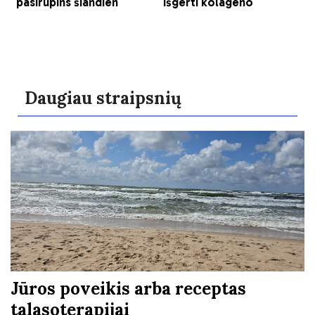
Daugiau straipsnių
Jūros poveikis arba receptas
talasoterapijai