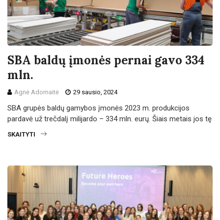
SBA baldų įmonės pernai gavo 334
mln.
Agnė Adomaitė
29 sausio, 2024
SBA grupės baldų gamybos įmonės 2023 m. produkcijos
pardavė už trečdalį milijardo – 334 mln. eurų. Šiais metais jos tę
SKAITYTI