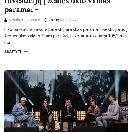
Investicijų į žemės ūkio valdas
paramai –
Monika Calzonaitė
28 rugsėjo, 2022
Liko paskutinė savaitė pateikti paraiškas paramai investicijoms į
žemės ūkio valdas. Šiam paraiškų laikotarpiui skiriami 105,3 mln.
Eur ir
SKAITYTI