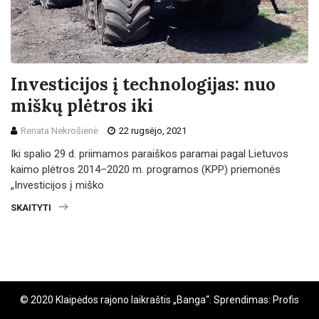
Investicijos į technologijas: nuo
miškų plėtros iki
Renata Nekrošienė
22 rugsėjo, 2021
Iki spalio 29 d. priimamos paraiškos paramai pagal Lietuvos
kaimo plėtros 2014–2020 m. programos (KPP) priemonės
„Investicijos į miško
SKAITYTI
© 2020 Klaipėdos rajono laikraštis „Banga“. Sprendimas: Profis