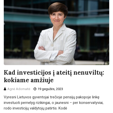
Kad investicijos į ateitį nenuviltų:
kokiame amžiuje
Agnė Adomaitė
19 gegužės, 2023
Vyresni Lietuvos gyventojai trečioje pensijų pakopoje linkę
investuoti pernelyg rizikingai, o jaunesni – per konservatyviai,
rodo investicijų valdytojų patirtis. Kodė