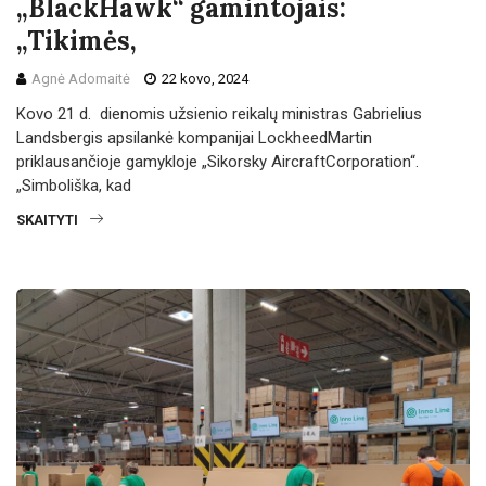
„BlackHawk“ gamintojais:
„Tikimės,
Agnė Adomaitė
22 kovo, 2024
Kovo 21 d. dienomis užsienio reikalų ministras Gabrielius
Landsbergis apsilankė kompanijai LockheedMartin
priklausančioje gamykloje „Sikorsky AircraftCorporation“.
„Simboliška, kad
SKAITYTI