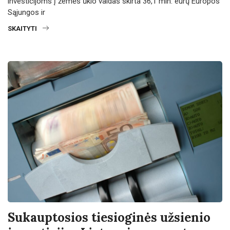
investicijoms į žemės ūkio valdas skirta 36,1 mln. eurų Europos
Sąjungos ir
SKAITYTI
Sukauptosios tiesioginės užsienio