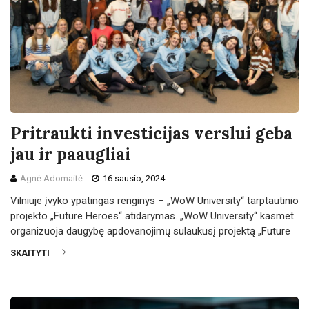
Pritraukti investicijas verslui geba
jau ir paaugliai
Agnė Adomaitė
16 sausio, 2024
Vilniuje įvyko ypatingas renginys – „WoW University“ tarptautinio
projekto „Future Heroes“ atidarymas. „WoW University“ kasmet
organizuoja daugybę apdovanojimų sulaukusį projektą „Future
SKAITYTI