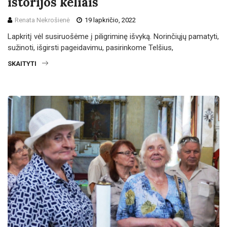
istorijos keliais
Renata Nekrošienė
19 lapkričio, 2022
Lapkritį vėl susiruošėme į piligriminę išvyką. Norinčiųjų pamatyti,
sužinoti, išgirsti pageidavimu, pasirinkome Telšius,
SKAITYTI