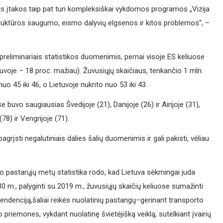
os įtakos taip pat turi kompleksiškai vykdomos programos „Vizija
ruktūros saugumo, eismo dalyvių elgsenos ir kitos problemos“, –
reliminariais statistikos duomenimis, pernai visoje ES keliuose
uvoje – 18 proc. mažiau). Žuvusiųjų skaičiaus, tenkančio 1 mln.
uo 45 iki 46, o Lietuvoje nukrito nuo 53 iki 43.
 buvo saugiausias Švedijoje (21), Danijoje (26) ir Airijoje (31),
78) ir Vengrijoje (71).
sti negalutiniais dalies šalių duomenimis ir gali pakisti, vėliau
o pastarųjų metų statistika rodo, kad Lietuva sėkmingai juda
30 m., palyginti su 2019 m., žuvusiųjų skaičių keliuose sumažinti
tendenciją,šaliai reikės nuolatinių pastangų–gerinant transporto
priemones, vykdant nuolatinę švietėjišką veiklą, sutelkiant įvairių