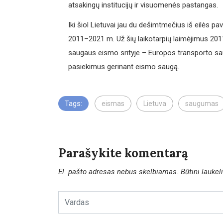
atsakingų institucijų ir visuomenės pastangas.
Iki šiol Lietuvai jau du dešimtmečius iš eilės p
2011–2021 m. Už šių laikotarpių laimėjimus 201
saugaus eismo srityje – Europos transporto 
pasiekimus gerinant eismo saugą.
Tags:
eismas
Lietuva
saugumas
Parašykite komentarą
El. pašto adresas nebus skelbiamas.
Būtini lauke