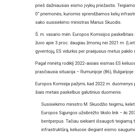
prieš dažniausias eismo įvykių priežastis. Teigiam
0“ priemonės, kuriomis sprendžiamos kelių infrast
sako susisiekimo ministras Marius Skuodis.
Š. m. vasario mėn. Europos Komisijos paskelbtais p
žuvo apie 3 proc. daugiau žmonių nei 2021 m. (Liet
gyventojų, ES vidurkis per praėjusius metus pakilo n
Pagal minėtą rodiklį 2022-aisiais eismas ES keliuose
prasčiausia situacija – Rumunijoje (86), Bulgarijoje (
Europos Komisija pažymi, kad 2022 m. duomenys pagrį
šiais metais paskelbus galutinius duomenis.
Susisiekimo ministro M. Skuodžio teigimu, kelet
Europos Sąjungos užsibrėžto tikslo link – iki 20
bentperpus. Tačiau siekiant išsaugoti teigiamą 
infrastruktūrą, keliuose diegiant eismo saugumo 