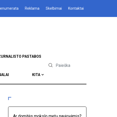
renumerata
Reklama
Skelbimai
Kontaktai
ŽURNALISTO PASTABOS
NALAI
KITA
Ar domitės mokslo metų naujovėmis?