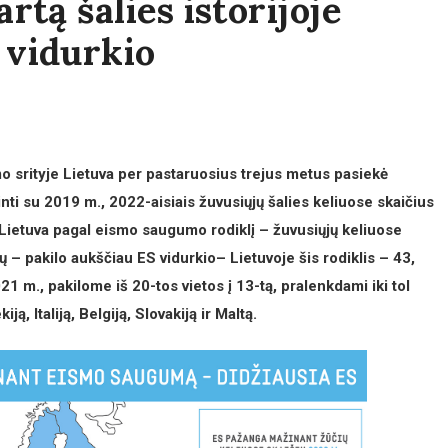
rtą šalies istorijoje
 vidurkio
srityje Lietuva per pastaruosius trejus metus pasiekė
ti su 2019 m., 2022-aisiais žuvusiųjų šalies keliuose skaičius
e Lietuva pagal eismo saugumo rodiklį – žuvusiųjų keliuose
ų – pakilo aukščiau ES vidurkio– Lietuvoje šis rodiklis – 43,
21 m., pakilome iš 20-tos vietos į 13-tą, pralenkdami iki tol
, Italiją, Belgiją, Slovakiją ir Maltą.