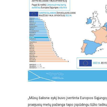
„Mūsų šalisne sykį buvo įvertinta Europos Sąjungoj
praėjusių metų pažanga tapo įspūdingu lūžio tašku.