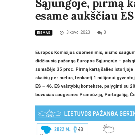
Sąjungoje, pirmą ka
esame aukščiau ES
3 kovo, 2023
0
EISMAS
Europos Komisijos duomenimis, eismo saugumo 
didžiausią pažangą Europos Sąjungoje – palygin
sumažėjo 35 proc. Pirmą kartą šalies istorijoj
skaičių per metus, tenkantį 1 milijonui gyventoj
ES – 46. ES valstybių kontekste, palyginti su 20
buvusias saugesnes Prancūziją, Portugaliją, Čekiją