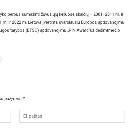
avyko perpus sumažinti žuvusiųjų keliuose skaičių – 2001–2011 m. ir
1 m. ir 2022 m. Lietuva įvertinta svarbiausiu Europos apdovanojimu
saugos tarybos (ETSC) apdovanojimu „PIN Award“už dešimtmečio
liai pažymėti
*