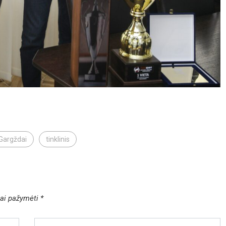
Gargždai
tinklinis
liai pažymėti
*