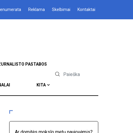
renumerata
Reklama
Skelbimai
Kontaktai
ŽURNALISTO PASTABOS
NALAI
KITA
Ar domitės mokslo metų naujovėmis?