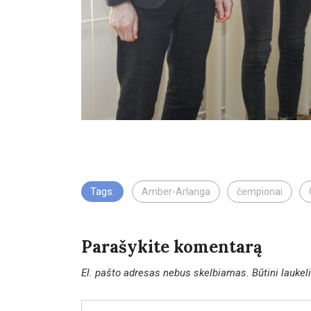
Tags:
Amber-Arlanga
čempionai
Parašykite komentarą
El. pašto adresas nebus skelbiamas.
Būtini lauke