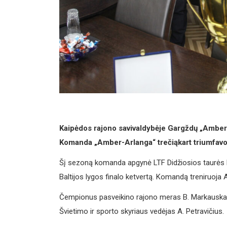
Kaipėdos rajono savivaldybėje Gargždų „Amber-
Komanda „Amber-Arlanga“ trečiąkart triumfavo
Šį sezoną komanda apgynė LTF Didžiosios taurės b
Baltijos lygos finalo ketvertą. Komandą treniruoja A
Čempionus pasveikino rajono meras B. Markauskas, 
Švietimo ir sporto skyriaus vedėjas A. Petravičius.