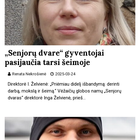
„Senjorų dvare“ gyventojai
pasijaučia tarsi šeimoje
Renata Nekrošienė
2025-03-24
Direktorė I. Želvienė: „Priėmiau didelį išbandymą: derinti
darbą, mokslą ir šeimą.“ Vėžaičių globos namų „Senjorų
dvaras“ direktorė Inga Želvienė, prieš…