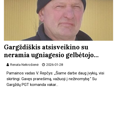
Gargždiškis atsisveikino su
neramia ugniagesio gelbėtojo…
Renata Nekrošienė
2026-01-28
Pamainos vadas V. Repčys: „Šiame darbe daug įvykių, visi
skirtingi. Gavęs pranešimą, važiuoji į nežinomybę.“ Su
Gargždų PGT komanda vakar…