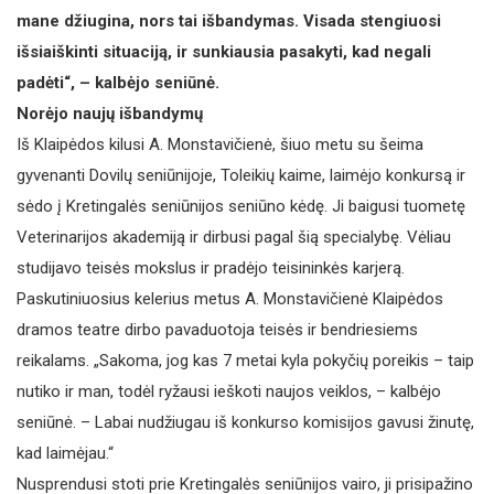
mane džiugina, nors tai išbandymas. Visada stengiuosi
išsiaiškinti situaciją, ir sunkiausia pasakyti, kad negali
padėti“, – kalbėjo seniūnė.
Norėjo naujų išbandymų
Iš Klaipėdos kilusi A. Monstavičienė, šiuo metu su šeima
gyvenanti Dovilų seniūnijoje, Toleikių kaime, laimėjo konkursą ir
sėdo į Kretingalės seniūnijos seniūno kėdę. Ji baigusi tuometę
Veterinarijos akademiją ir dirbusi pagal šią specialybę. Vėliau
studijavo teisės mokslus ir pradėjo teisininkės karjerą.
Paskutiniuosius kelerius metus A. Monstavičienė Klaipėdos
dramos teatre dirbo pavaduotoja teisės ir bendriesiems
reikalams. „Sakoma, jog kas 7 metai kyla pokyčių poreikis – taip
nutiko ir man, todėl ryžausi ieškoti naujos veiklos, – kalbėjo
seniūnė. – Labai nudžiugau iš konkurso komisijos gavusi žinutę,
kad laimėjau.“
Nusprendusi stoti prie Kretingalės seniūnijos vairo, ji prisipažino