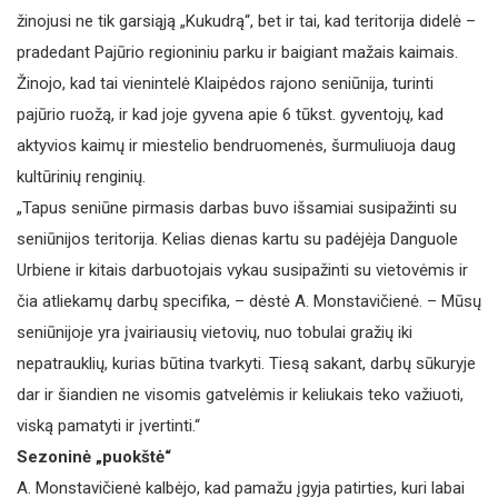
žinojusi ne tik garsiąją „Kukudrą“, bet ir tai, kad teritorija didelė –
pradedant Pajūrio regioniniu parku ir baigiant mažais kaimais.
Žinojo, kad tai vienintelė Klaipėdos rajono seniūnija, turinti
pajūrio ruožą, ir kad joje gyvena apie 6 tūkst. gyventojų, kad
aktyvios kaimų ir miestelio bendruomenės, šurmuliuoja daug
kultūrinių renginių.
„Tapus seniūne pirmasis darbas buvo išsamiai susipažinti su
seniūnijos teritorija. Kelias dienas kartu su padėjėja Danguole
Urbiene ir kitais darbuotojais vykau susipažinti su vietovėmis ir
čia atliekamų darbų specifika, – dėstė A. Monstavičienė. – Mūsų
seniūnijoje yra įvairiausių vietovių, nuo tobulai gražių iki
nepatrauklių, kurias būtina tvarkyti. Tiesą sakant, darbų sūkuryje
dar ir šiandien ne visomis gatvelėmis ir keliukais teko važiuoti,
viską pamatyti ir įvertinti.“
Sezoninė „puokštė“
A. Monstavičienė kalbėjo, kad pamažu įgyja patirties, kuri labai