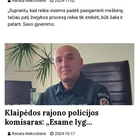
Renata Nekrošienė
2024-11-02
„Suprantu, kad reikia visiems padėti pasigaminti meškerę,
tačiau patį žvejybos procesą reikia tik stebėti, būti šalia ir
patarti. Savo gyvenimo…
Klaipėdos rajono policijos
komisaras: „Esame lyg…
Renata Nekrošienė
2024-10-17