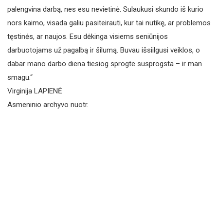
paleng­vina darbą, nes esu nevietinė. Sulaukusi skundo iš kurio
nors kaimo, visada galiu pasiteirauti, kur tai nutikę, ar problemos
tęstinės, ar naujos. Esu dėkinga visiems seniūnijos
darbuotojams už pagalbą ir šilumą. Buvau išsiilgusi veiklos, o
dabar mano darbo diena tiesiog sprogte susprogsta – ir man
smagu.“
Virginija LAPIENĖ
Asmeninio archyvo nuotr.