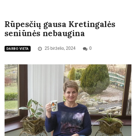
Rūpesčių gausa Kretingalės
seniūnės nebaugina
25 birželio, 2024
0
DARBO VIETA