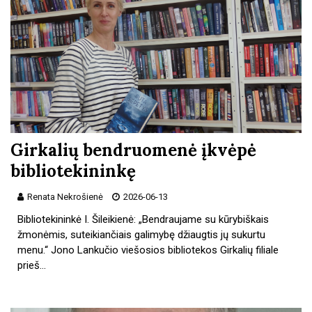
Girkalių bendruomenė įkvėpė
bibliotekininkę
Renata Nekrošienė
2026-06-13
Bibliotekininkė I. Šileikienė: „Bendraujame su kūrybiškais
žmonėmis, suteikiančiais galimybę džiaugtis jų sukurtu
menu.“ Jono Lankučio viešosios bibliotekos Girkalių filiale
prieš…