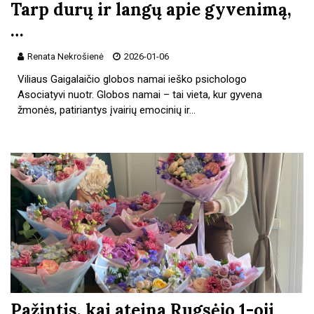
Tarp durų ir langų apie gyvenimą,
…
Renata Nekrošienė
2026-01-06
Viliaus Gaigalaičio globos namai ieško psichologo
Asociatyvi nuotr. Globos namai – tai vieta, kur gyvena
žmonės, patiriantys įvairių emocinių ir…
Pažintis, kai ateina Rugsėjo 1-oji