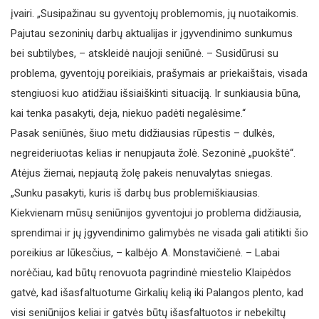
įvairi. „Susipažinau su gyventojų problemomis, jų nuotaikomis.
Pajutau sezoninių darbų aktualijas ir įgyvendinimo sunkumus
bei subtilybes, – atskleidė naujoji seniūnė. – Susidūrusi su
problema, gyventojų poreikiais, prašymais ar priekaištais, visada
stengiuosi kuo atidžiau išsiaiškinti situaciją. Ir sunkiausia būna,
kai tenka pasakyti, deja, niekuo padėti negalėsime.“
Pasak seniūnės, šiuo metu didžiausias rūpestis – dulkės,
negreideriuotas kelias ir nenupjauta žolė. Sezoninė „puokštė“.
Atėjus žiemai, nepjautą žolę pakeis nenuvalytas sniegas.
„Sunku pasakyti, kuris iš darbų bus problemiškiausias.
Kiekvienam mūsų seniūnijos gyventojui jo problema didžiausia,
sprendimai ir jų įgyvendinimo galimybės ne visada gali atitikti šio
poreikius ar lūkesčius, – kalbėjo A. Monstavičienė. – Labai
norėčiau, kad būtų renovuota pagrindinė miestelio Klaipėdos
gatvė, kad išasfaltuotume Girkalių kelią iki Palangos plento, kad
visi seniūnijos keliai ir gatvės būtų išasfaltuotos ir nebekiltų