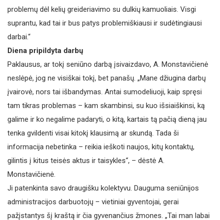
problemų dėl kelių greideriavimo su dulkių kamuoliais. Visgi
suprantu, kad tai ir bus patys problemiškiausi ir sudėtingiausi
darbai.“
Diena pripildyta darbų
Paklausus, ar tokį seniūno darbą įsivaizdavo, A. Monstavičienė
neslėpė, jog ne visiškai tokį, bet panašų. „Mane džiugina darbų
įvairovė, nors tai išbandymas. Antai sumodeliuoji, kaip spręsi
tam tikras problemas – kam skambinsi, su kuo išsiaiškinsi, ką
galime ir ko negalime padaryti, o kitą, kartais tą pačią dieną jau
tenka gvildenti visai kitokį klausimą ar skundą. Tada ši
informacija nebetinka – reikia ieškoti naujos, kitų kontaktų,
gilintis į kitus teisės aktus ir taisyk­les“, – dėstė A.
Monstavičienė.
Ji patenkinta savo draugišku kolektyvu. Dauguma seniūnijos
administracijos darbuotojų – vietiniai gyventojai, gerai
pažįstantys šį kraštą ir čia gyvenančius žmones. „Tai man labai