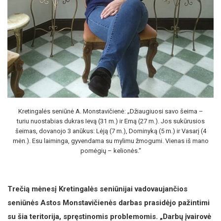
Kretingalės seniūnė A. Monstavičienė: „Džiaugiuosi savo šeima –
turiu nuostabias dukras Ievą (31 m.) ir Emą (27 m.). Jos sukūrusios
šeimas, dovanojo 3 anūkus: Lėją (7 m.), Dominyką (5 m.) ir Vasarį (4
mėn.). Esu laiminga, gyvendama su mylimu žmogumi. Vienas iš mano
pomėgių – kelionės.“
Trečią mėnesį Kretingalės seniūnijai vadovaujančios
seniūnės Astos Monstavičienės darbas prasidėjo pažintimi
su šia teritorija, spręstinomis problemomis. „Darbų įvairovė