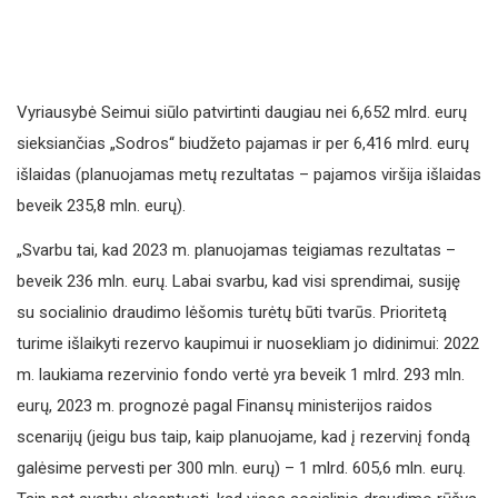
Vyriausybė Seimui siūlo patvirtinti daugiau nei 6,652 mlrd. eurų
sieksiančias „Sodros“ biudžeto pajamas ir per 6,416 mlrd. eurų
išlaidas (planuojamas metų rezultatas – pajamos viršija išlaidas
beveik 235,8 mln. eurų).
„Svarbu tai, kad 2023 m. planuojamas teigiamas rezultatas –
beveik 236 mln. eurų. Labai svarbu, kad visi sprendimai, susiję
su socialinio draudimo lėšomis turėtų būti tvarūs. Prioritetą
turime išlaikyti rezervo kaupimui ir nuosekliam jo didinimui: 2022
m. laukiama rezervinio fondo vertė yra beveik 1 mlrd. 293 mln.
eurų, 2023 m. prognozė pagal Finansų ministerijos raidos
scenarijų (jeigu bus taip, kaip planuojame, kad į rezervinį fondą
galėsime pervesti per 300 mln. eurų) – 1 mlrd. 605,6 mln. eurų.