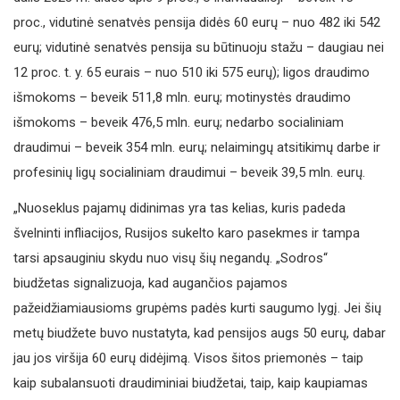
proc., vidutinė senatvės pensija didės 60 eurų – nuo 482 iki 542
eurų; vidutinė senatvės pensija su būtinuoju stažu – daugiau nei
12 proc. t. y. 65 eurais – nuo 510 iki 575 eurų); ligos draudimo
išmokoms – beveik 511,8 mln. eurų; motinystės draudimo
išmokoms – beveik 476,5 mln. eurų; nedarbo socialiniam
draudimui – beveik 354 mln. eurų; nelaimingų atsitikimų darbe ir
profesinių ligų socialiniam draudimui – beveik 39,5 mln. eurų.
„Nuoseklus pajamų didinimas yra tas kelias, kuris padeda
švelninti infliacijos, Rusijos sukelto karo pasekmes ir tampa
tarsi apsauginiu skydu nuo visų šių negandų. „Sodros“
biudžetas signalizuoja, kad augančios pajamos
pažeidžiamiausioms grupėms padės kurti saugumo lygį. Jei šių
metų biudžete buvo nustatyta, kad pensijos augs 50 eurų, dabar
jau jos viršija 60 eurų didėjimą. Visos šitos priemonės – taip
kaip subalansuoti draudiminiai biudžetai, taip, kaip kaupiamas