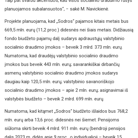
Taip pat svarbu akcentuoti, kad visos socialinio draudimo rūšys
planuojamos subalansuotos“, − sakė M. Navickienė.
Projekte planuojama, kad „Sodros“ pajamos kitais metais bus
669,5 mln. eurų (11,2 proc.) didesnės nei šiais metais. Didžiausią
fondo biudžeto pajamų dalį sudarys apdraustųjų valstybinio
socialinio draudimo įmokos – beveik 3 mlrd. 373 mln. eurų.
Numatoma, kad draudėjų valstybinio socialinio draudimo
įmokos bus beveik 443 mln. eurų; savarankiškai dirbančių
asmenų valstybinio socialinio draudimo įmokos sudarys
daugiau kaip 120,5 mln. eurų; valstybinio savanoriškojo
socialinio draudimo įmokos – apie 2 mln. eurų; asignavimai iš
valstybės biudžeto – beveik 2 mlrd. 699 mln. eurų.
Numatoma, kad kitąmet „Sodros“ biudžeto išlaidos bus 768,2
mln. eurų arba 13,6 proc. didesnės nei šiemet. Pensijoms
siūloma skirti beveik 4 mlrd. 911 mln. eurų (bendroji pensijos
dalis 2023 m. didės apie 9 proc., o individualioji – beveik 15