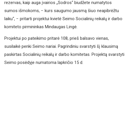
rezervas, kaip auga įvairios „Sodros“ biudžete numatytos
sumos išmokoms, − kurs saugumo jausmą šiuo neapibrėžtu
laiku“, − pritarti projektui kvietė Seimo Socialinių reikalų ir darbo
komiteto pirmininkas Mindaugas Lingė.
Projektui po pateikimo pritarė 108, prieš balsavo vienas,
susilaikė penki Seimo nariai. Pagrindiniu svarstyti šį klausimą
paskirtas Socialinių reikalų ir darbo komitetas. Projektą svarstyti
Seimo posėdyje numatoma lapkričio 15 d.