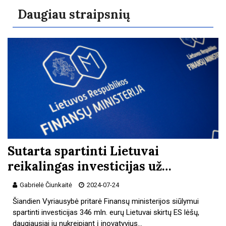
Daugiau straipsnių
Sutarta spartinti Lietuvai
reikalingas investicijas už…
Gabrielė Čiunkaitė
2024-07-24
Šiandien Vyriausybė pritarė Finansų ministerijos siūlymui
spartinti investicijas 346 mln. eurų Lietuvai skirtų ES lėšų,
daugiausiai jų nukreipiant į inovatyvius…