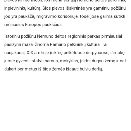
ir pievininkų kultūrą. Šios pievos išskirtinės yra gamtiniu požiūriu:
jos yra paukščių migravimo koridoriuje, todėl jose galima sutikti
rečiausius Europos paukščius.
Istoriniu požiūriu Nemuno deltos regioninis parkas pirmiausiai
pasižymi mažai žinoma Pamario pelkininkų kultūra. Tai
naujakuriai, XIX amžiuje įsikūrę pelkėtuose durpynuose, išmokę
juose gyventi: statyti namus, mokyklas, įdirbti durpių žemę ir net
dukart per metus iš šios žemės išgauti bulvių derlių.