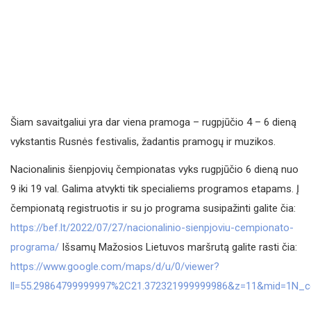
Šiam savaitgaliui yra dar viena pramoga – rugpjūčio 4 – 6 dieną
vykstantis Rusnės festivalis, žadantis pramogų ir muzikos.
Nacionalinis šienpjovių čempionatas vyks rugpjūčio 6 dieną nuo
9 iki 19 val. Galima atvykti tik specialiems programos etapams. Į
čempionatą registruotis ir su jo programa susipažinti galite čia:
https://bef.lt/2022/07/27/nacionalinio-sienpjoviu-cempionato-
programa/
Išsamų Mažosios Lietuvos maršrutą galite rasti čia:
https://www.google.com/maps/d/u/0/viewer?
ll=55.29864799999997%2C21.372321999999986&z=11&mid=1N_