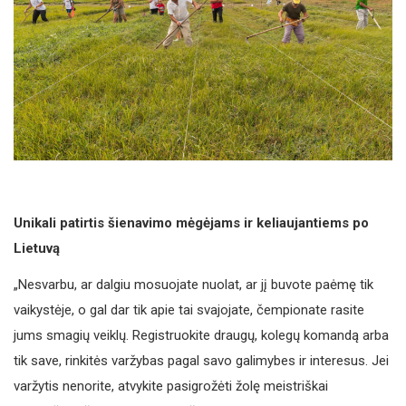
Unikali patirtis šienavimo mėgėjams ir keliaujantiems po
Lietuvą
„Nesvarbu, ar dalgiu mosuojate nuolat, ar jį buvote paėmę tik
vaikystėje, o gal dar tik apie tai svajojate, čempionate rasite
jums smagių veiklų. Registruokite draugų, kolegų komandą arba
tik save, rinkitės varžybas pagal savo galimybes ir interesus. Jei
varžytis nenorite, atvykite pasigrožėti žolę meistriškai