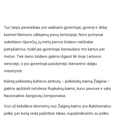
Tuo tarpu pievininkais yra vadinami gyventojai, gyvenę ir dirbę
kasmet Nemuno užliejamų pievų teritorijoje. Nors potvyniai
sukeldavo rūpesčių, jų metų pievos būdavo natūraliai
patręšiamos, todėl jas gyventojai šienaudavo tris kartus per
metus. Tiek šieno būdavo galima išgauti tik šioje Lietuvos
vietovėje, o jos gyventojai pasižymėjo šienavimo dalgiu
meistryste.
Keletą pelkininkų kultūros atributų – pelkininkų kaimą Žalgiriai –
galima apžiūrėti netoliese Rupkalvių kaimo, kurio pievose ir vyks
Nacionalinis šienpjovių čempionatas.
Vos už keliolikos kilometrų nuo Žalgirių kaimo yra Aukštumalos
pelkė, per kurią veda pažintinis takas, supažindinantis su pelke,