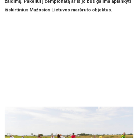
žaidimų. Pakeliui į čempionatą ar iš jo bus galima aplankyti
išskirtinius Mažosios Lietuvos maršruto objektus.