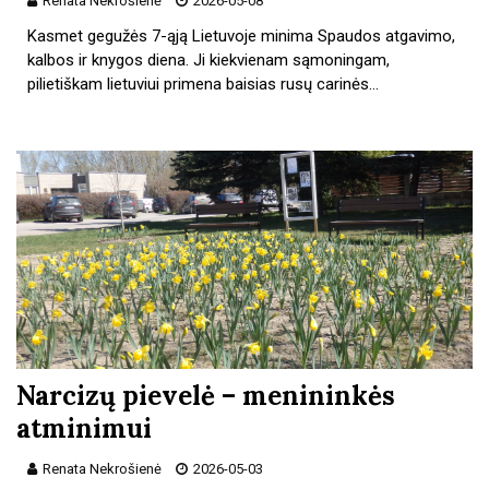
Renata Nekrošienė
2026-05-08
Kasmet gegužės 7-ąją Lietuvoje minima Spaudos atgavimo,
kalbos ir knygos diena. Ji kiekvienam sąmoningam,
pilietiškam lietuviui primena baisias rusų carinės…
Narcizų pievelė – menininkės
atminimui
Renata Nekrošienė
2026-05-03