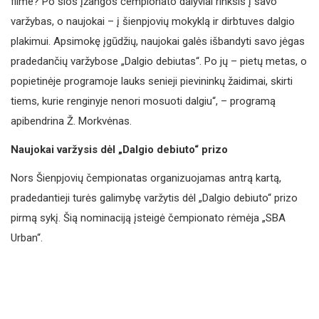
filme? Po šios įžangos čempionato dalyviai rinksis į savo
varžybas, o naujokai – į šienpjovių mokyklą ir dirbtuves dalgio
plakimui. Apsimokę įgūdžių, naujokai galės išbandyti savo jėgas
pradedančių varžybose „Dalgio debiutas“. Po jų – pietų metas, o
popietinėje programoje lauks senieji pievininkų žaidimai, skirti
tiems, kurie renginyje nenori mosuoti dalgiu“, – programą
apibendrina Ž. Morkvėnas.
Naujokai varžysis dėl „Dalgio debiuto“ prizo
Nors Šienpjovių čempionatas organizuojamas antrą kartą,
pradedantieji turės galimybę varžytis dėl „Dalgio debiuto“ prizo
pirmą sykį. Šią nominaciją įsteigė čempionato rėmėja „SBA
Urban“.