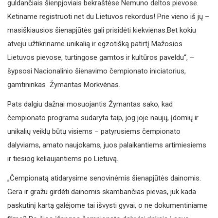
guldančiais šienpjoviais bekraštėse Nemuno deltos pievose.
Ketiname registruoti net du Lietuvos rekordus! Prie vieno iš jų –
masiškiausios šienapjūtės gali prisidėti kiekvienas.Bet kokiu
atveju užtikriname unikalią ir egzotišką patirtį Mažosios
Lietuvos pievose, turtingose gamtos ir kultūros paveldu“, –
šypsosi Nacionalinio šienavimo čempionato iniciatorius,
gamtininkas Žymantas Morkvėnas.
Pats dalgiu dažnai mosuojantis Žymantas sako, kad
čempionato programa sudaryta taip, jog joje naujų, įdomių ir
unikalių veiklų būtų visiems – patyrusiems čempionato
dalyviams, amato naujokams, juos palaikantiems artimiesiems
ir tiesiog keliaujantiems po Lietuvą.
„Čempionatą atidarysime senovinėmis šienapjūtės dainomis.
Gera ir gražu girdėti dainomis skambančias pievas, juk kada
paskutinį kartą galėjome tai išvysti gyvai, o ne dokumentiniame