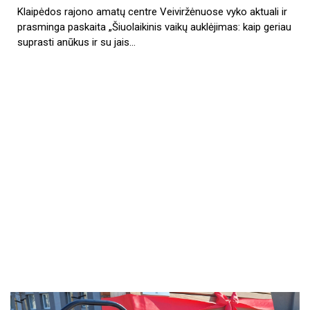
Klaipėdos rajono amatų centre Veiviržėnuose vyko aktuali ir
prasminga paskaita „Šiuolaikinis vaikų auklėjimas: kaip geriau
suprasti anūkus ir su jais…