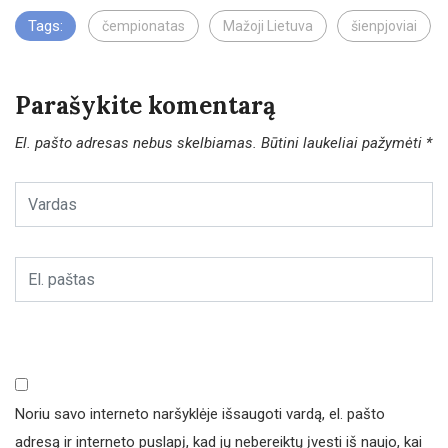
Tags:
čempionatas
Mažoji Lietuva
šienpjoviai
Parašykite komentarą
El. pašto adresas nebus skelbiamas.
Būtini laukeliai pažymėti
*
Noriu savo interneto naršyklėje išsaugoti vardą, el. pašto
adresą ir interneto puslapį, kad jų nebereiktų įvesti iš naujo, kai