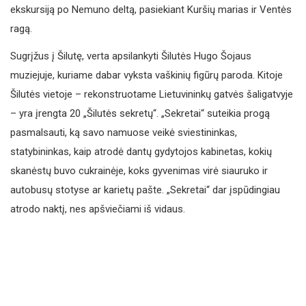
ekskursiją po Nemuno deltą, pasiekiant Kuršių marias ir Ventės
ragą.
Sugrįžus į Šilutę, verta apsilankyti Šilutės Hugo Šojaus
muziejuje, kuriame dabar vyksta vaškinių figūrų paroda. Kitoje
Šilutės vietoje – rekonstruotame Lietuvininkų gatvės šaligatvyje
– yra įrengta 20 „Šilutės sekretų“. „Sekretai“ suteikia progą
pasmalsauti, ką savo namuose veikė sviestininkas,
statybininkas, kaip atrodė dantų gydytojos kabinetas, kokių
skanėstų buvo cukrainėje, koks gyvenimas virė siauruko ir
autobusų stotyse ar karietų pašte. „Sekretai“ dar įspūdingiau
atrodo naktį, nes apšviečiami iš vidaus.