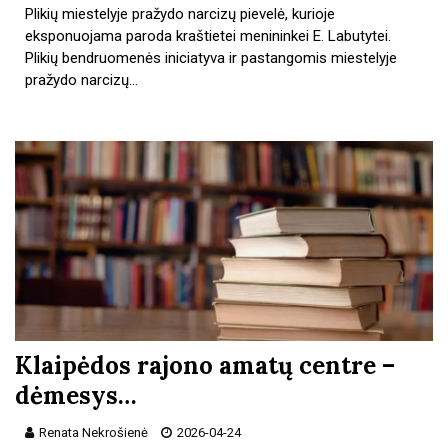
Plikių miestelyje pražydo narcizų pievelė, kurioje
eksponuojama paroda kraštietei menininkei E. Labutytei.
Plikių bendruomenės iniciatyva ir pastangomis miestelyje
pražydo narcizų…
Klaipėdos rajono amatų centre –
dėmesys…
Renata Nekrošienė
2026-04-24