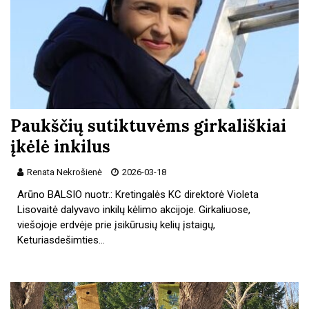
Paukščių sutiktuvėms girkališkiai
įkėlė inkilus
Renata Nekrošienė
2026-03-18
Arūno BALSIO nuotr.: Kretingalės KC direktorė Violeta
Lisovaitė dalyvavo inkilų kėlimo akcijoje. Girkaliuose,
viešojoje erdvėje prie įsikūrusių kelių įstaigų,
Keturiasdešimties…