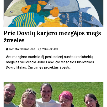
Prie Dovilų karjero mezgėjos megs
žuveles
Renata Nekrošienė
2026-06-09
Ant mezgimo suolelio šį penktadienį susėsti rankdarbių
mėgėjas vėl kviečia Jono Lankučio viešosios bibliotekos
Dovilų filialas. Čia gimęs projektas švęsti…