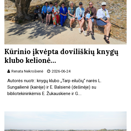
Kūrinio įkvėpta doviliškių knygų
klubo kelionė…
Renata Nekrošienė
2026-06-24
Autorės nuotr.: knygų klubo „Tarp eilučių“ narės L.
Sungailienė (kairėje) ir E. Balsienė (dešinėje) su
bibliotekininkėmis E. Žukauskiene ir G.…