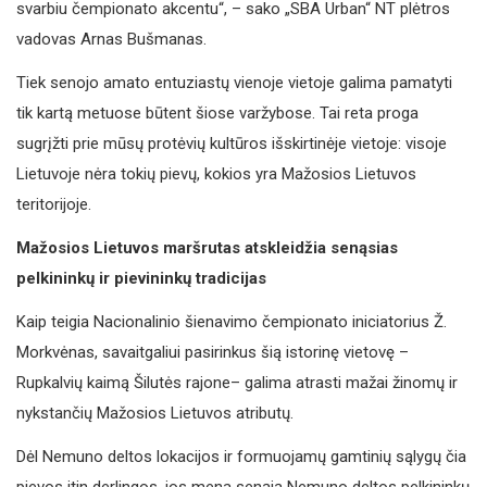
svarbiu čempionato akcentu“, – sako „SBA Urban“ NT plėtros
vadovas Arnas Bušmanas.
Tiek senojo amato entuziastų vienoje vietoje galima pamatyti
tik kartą metuose būtent šiose varžybose. Tai reta proga
sugrįžti prie mūsų protėvių kultūros išskirtinėje vietoje: visoje
Lietuvoje nėra tokių pievų, kokios yra Mažosios Lietuvos
teritorijoje.
Mažosios Lietuvos maršrutas atskleidžia senąsias
pelkininkų ir pievininkų tradicijas
Kaip teigia Nacionalinio šienavimo čempionato iniciatorius Ž.
Morkvėnas, savaitgaliui pasirinkus šią istorinę vietovę –
Rupkalvių kaimą Šilutės rajone– galima atrasti mažai žinomų ir
nykstančių Mažosios Lietuvos atributų.
Dėl Nemuno deltos lokacijos ir formuojamų gamtinių sąlygų čia
pievos itin derlingos, jos mena senąją Nemuno deltos pelkininkų