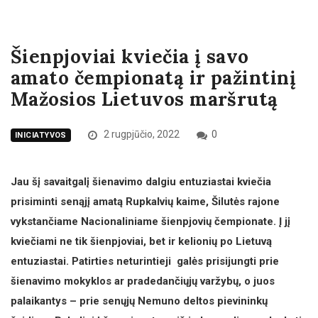
Šienpjoviai kviečia į savo
amato čempionatą ir pažintinį
Mažosios Lietuvos maršrutą
2 rugpjūčio, 2022
0
INICIATYVOS
Jau šį savaitgalį šienavimo dalgiu entuziastai kviečia
prisiminti senąjį amatą Rupkalvių kaime, Šilutės rajone
vykstančiame Nacionaliniame šienpjovių čempionate. Į jį
kviečiami ne tik šienpjoviai, bet ir kelionių po Lietuvą
entuziastai. Patirties neturintieji galės prisijungti prie
šienavimo mokyklos ar pradedančiųjų varžybų, o juos
palaikantys – prie senųjų Nemuno deltos pievininkų