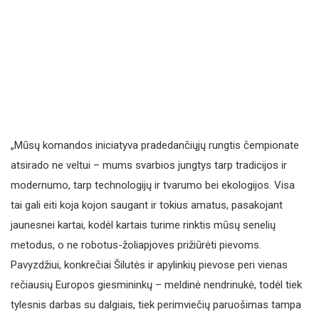
„Mūsų komandos iniciatyva pradedančiųjų rungtis čempionate
atsirado ne veltui – mums svarbios jungtys tarp tradicijos ir
modernumo, tarp technologijų ir tvarumo bei ekologijos. Visa
tai gali eiti koja kojon saugant ir tokius amatus, pasakojant
jaunesnei kartai, kodėl kartais turime rinktis mūsų senelių
metodus, o ne robotus-žoliapjoves prižiūrėti pievoms.
Pavyzdžiui, konkrečiai Šilutės ir apylinkių pievose peri vienas
rečiausių Europos giesmininkų – meldinė nendrinukė, todėl tiek
tylesnis darbas su dalgiais, tiek perimviečių paruošimas tampa