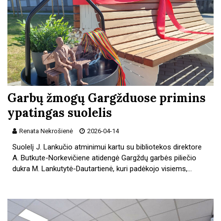
Garbų žmogų Gargžduose primins
ypatingas suolelis
Renata Nekrošienė
2026-04-14
Suolelį J. Lankučio atminimui kartu su bibliotekos direktore
A. Butkute-Norkevičiene atidengė Gargždų garbės piliečio
dukra M. Lankutytė-Dautartienė, kuri padėkojo visiems,…