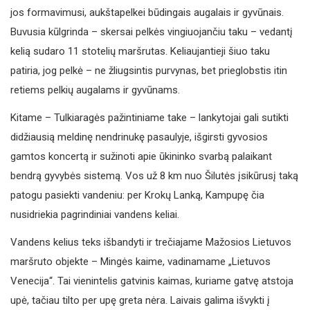
jos formavimusi, aukštapelkei būdingais augalais ir gyvūnais.
Buvusia kūlgrinda – skersai pelkės vingiuojančiu taku – vedantį
kelią sudaro 11 stotelių maršrutas. Keliaujantieji šiuo taku
patiria, jog pelkė – ne žliugsintis purvynas, bet prieglobstis itin
retiems pelkių augalams ir gyvūnams.
Kitame – Tulkiaragės pažintiniame take – lankytojai gali sutikti
didžiausią meldinę nendrinukę pasaulyje, išgirsti gyvosios
gamtos koncertą ir sužinoti apie ūkininko svarbą palaikant
bendrą gyvybės sistemą. Vos už 8 km nuo Šilutės įsikūrusį taką
patogu pasiekti vandeniu: per Krokų Lanką, Kampupę čia
nusidriekia pagrindiniai vandens keliai.
Vandens kelius teks išbandyti ir trečiajame Mažosios Lietuvos
maršruto objekte – Mingės kaime, vadinamame „Lietuvos
Venecija“. Tai vienintelis gatvinis kaimas, kuriame gatvę atstoja
upė, tačiau tilto per upę greta nėra. Laivais galima išvykti į