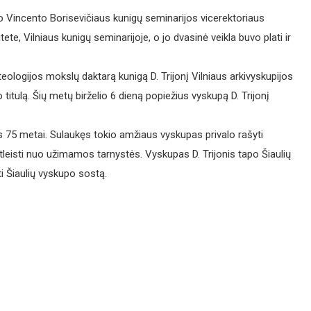
o Vincento Borisevičiaus kunigų seminarijos vicerektoriaus
ete, Vilniaus kunigų seminarijoje, o jo dvasinė veikla buvo plati ir
logijos mokslų daktarą kunigą D. Trijonį Vilniaus arkivyskupijos
titulą. Šių metų birželio 6 dieną popiežius vyskupą D. Trijonį
is 75 metai. Sulaukęs tokio amžiaus vyskupas privalo rašyti
eisti nuo užimamos tarnystės. Vyskupas D. Trijonis tapo Šiaulių
ti Šiaulių vyskupo sostą.