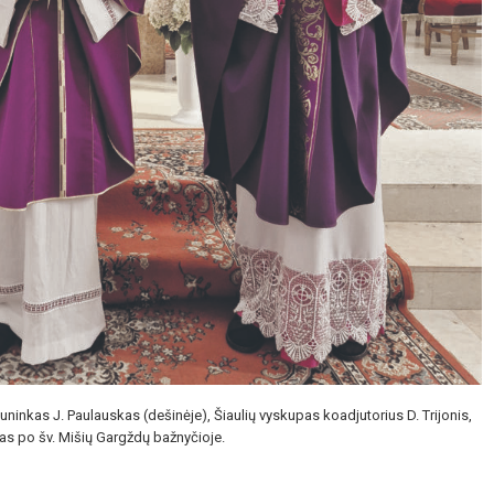
inkas J. Paulauskas (dešinėje), Šiaulių vyskupas koadjutorius D. Trijonis,
kas po šv. Mišių Gargždų bažnyčioje.