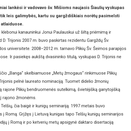
ai lankėsi ir vadovavo šv. Mišioms naujasis Šiaulių vyskupas
 tik leis galimybės, kartu su gargždiškiais norėtų pasimelsti
 atlaiduose.
 klebonui kanauninkui Jonui Paulauskui už šiltą priėmimą ir
ad D. Trijonis 2007 m. buvo paskirtas rezidentu Gargždų Šv.
dos universitete. 2008–2012 m. tarnavo Plikių Šv. Šeimos parapijos
se. Ir pasiekęs aukštą dvasininko titulą, vyskupas D. Trijonis ne
raščio „Banga“ skelbiamuose „Metų žmogaus“ rinkimuose Plikių
Trijonis pelnė laureato nominaciją. Tuomet didelio žmonių
 rajone Plikių bendruomenės sutelkimą, švietėjišką ganytojišką
iltį rajono žmonėms.
š Telšių, čia baigė ir kunigų seminariją. 1997 metais buvo
jos į Romą. Grįžęs į Lietuvą kunigas tapo Telšių kunigų seminarijos
udijų į Romą ir po ketverių metų apsigynė daktaro disertaciją