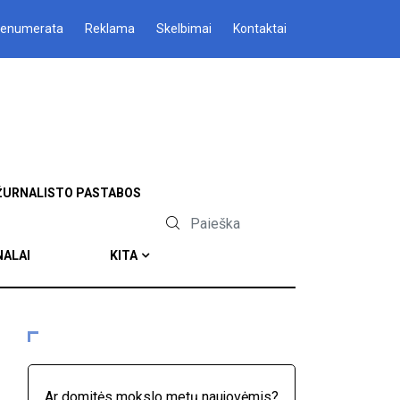
renumerata
Reklama
Skelbimai
Kontaktai
ŽURNALISTO PASTABOS
NALAI
KITA
Ar domitės mokslo metų naujovėmis?