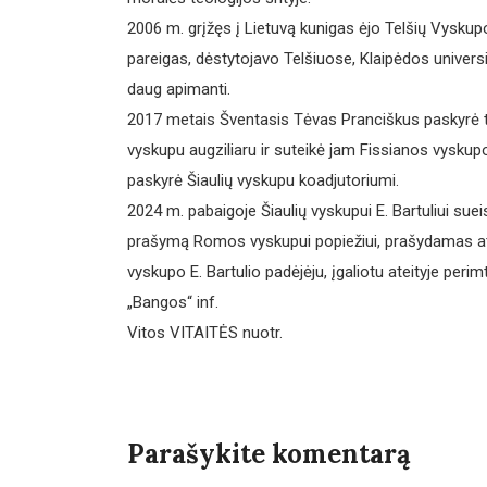
2006 m. grįžęs į Lietuvą kunigas ėjo Telšių Vyskup
pareigas, dėstytojavo Telšiuose, Klaipėdos universit
daug apimanti.
2017 metais Šventasis Tėvas Pranciškus paskyrė teo
vyskupu augziliaru ir suteikė jam Fissianos vyskupo 
paskyrė Šiaulių vyskupu koadjutoriumi.
2024 m. pabaigoje Šiaulių vyskupui E. Bartuliui sue
prašymą Romos vyskupui popiežiui, prašydamas atl
vyskupo E. Bartulio padėjėju, įgaliotu ateityje perim
„Bangos“ inf.
Vitos VITAITĖS nuotr.
Parašykite komentarą