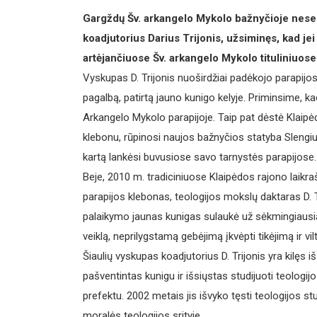
Gargždų Šv. arkangelo Mykolo bažnyčioje neseni
koadjutorius Darius Trijonis, užsiminęs, kad jei
artėjančiuose Šv. arkangelo Mykolo tituliniuose
Vyskupas D. Trijonis nuoširdžiai padėkojo parapijos
pagalbą, patirtą jauno kunigo kelyje. Priminsime, k
Arkangelo Mykolo parapijoje. Taip pat dėstė Klaipė
klebonu, rūpinosi naujos bažnyčios statyba Slengiuo
kartą lankėsi buvusiose savo tarnystės parapijose.
Beje, 2010 m. tradiciniuose Klaipėdos rajono laik
parapijos klebonas, teologijos mokslų daktaras D. 
palaikymo jaunas kunigas sulaukė už sėkmingiausią
veiklą, neprilygstamą gebėjimą įkvėpti tikėjimą ir v
Šiaulių vyskupas koadjutorius D. Trijonis yra kilęs i
pašventintas kunigu ir išsiųstas studijuoti teologi
prefektu. 2002 metais jis išvyko tęsti teologijos st
moralės teologijos srityje.