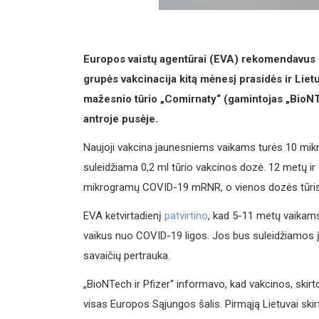
Europos vaistų agentūrai (EVA) rekomendavus 
grupės vakcinacija kitą mėnesį prasidės ir Liet
mažesnio tūrio „Comirnaty“ (gamintojas „BioNTe
antroje pusėje.
Naujoji vakcina jaunesniems vaikams turės 10 mi
suleidžiama 0,2 ml tūrio vakcinos dozė. 12 metų i
mikrogramų COVID-19 mRNR, o vienos dozės tūris
EVA ketvirtadienį
patvirtino
, kad 5-11 metų vaikams
vaikus nuo COVID-19 ligos. Jos bus suleidžiamos į
savaičių pertrauka.
„BioNTech ir Pfizer“ informavo, kad vakcinos, skir
visas Europos Sąjungos šalis. Pirmąją Lietuvai skir