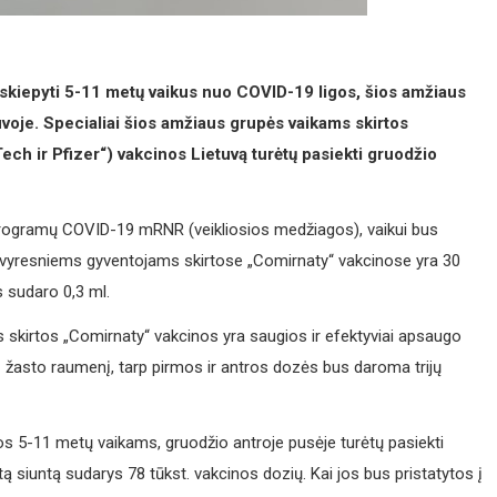
skiepyti 5-11 metų vaikus nuo COVID-19 ligos, šios amžiaus
uvoje. Specialiai šios amžiaus grupės vaikams skirtos
ch ir Pfizer“) vakcinos Lietuvą turėtų pasiekti gruodžio
krogramų COVID-19 mRNR (veikliosios medžiagos), vaikui bus
r vyresniems gyventojams skirtose „Comirnaty“ vakcinose yra 30
 sudaro 0,3 ml.
 skirtos „Comirnaty“ vakcinos yra saugios ir efektyviai apsaugo
 žasto raumenį, tarp pirmos ir antros dozės bus daroma trijų
tos 5-11 metų vaikams, gruodžio antroje pusėje turėtų pasiekti
tą siuntą sudarys 78 tūkst. vakcinos dozių. Kai jos bus pristatytos į