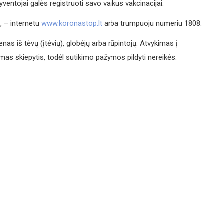
ventojai galės registruoti savo vaikus vakcinacijai.
l, – internetu
www.koronastop.lt
arba trumpuoju numeriu 1808.
enas iš tėvų (įtėvių), globėjų arba rūpintojų. Atvykimas į
mas skiepytis, todėl sutikimo pažymos pildyti nereikės.