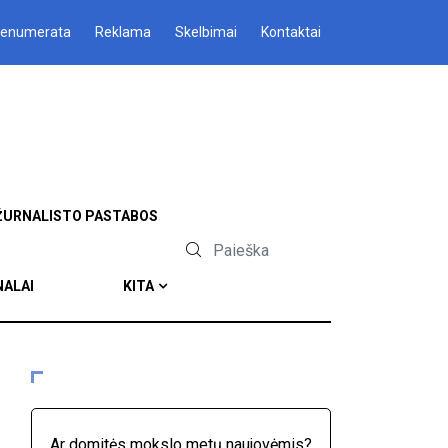
renumerata
Reklama
Skelbimai
Kontaktai
ŽURNALISTO PASTABOS
NALAI
KITA
Ar domitės mokslo metų naujovėmis?