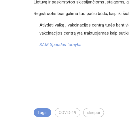
Lietuvą ir paskirstytos skiepijančioms įstaigoms, gy
Registruotis bus galima tuo pačiu būdu, kaip iki šio
Atlydėti vaiką į vakcinacijos centrą turės bent vi
vakcinacijos centrą yra traktuojamas kaip sutiki
SAM Spaudos tarnyba
Tags:
COVID-19
skiepai