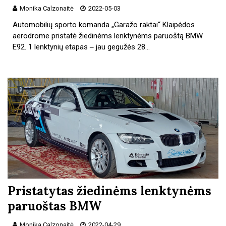
Monika Calzonaitė
2022-05-03
Automobilių sporto komanda „Garažo raktai“ Klaipėdos
aerodrome pristatė žiedinėms lenktynėms paruoštą BMW
E92. 1 lenktynių etapas ‒ jau gegužės 28…
Pristatytas žiedinėms lenktynėms
paruoštas BMW
Monika Calzonaitė
2022-04-29