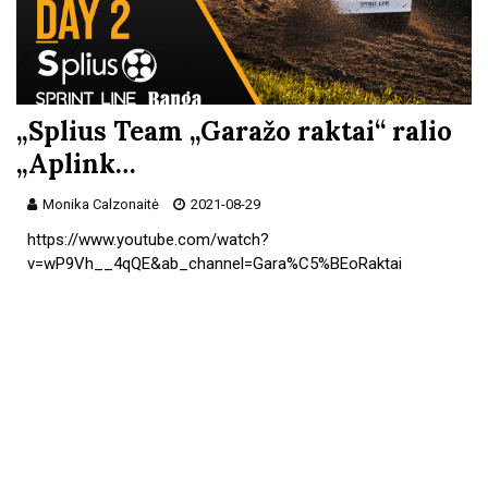
„Splius Team „Garažo raktai“ ralio
„Aplink…
Monika Calzonaitė
2021-08-29
https://www.youtube.com/watch?
v=wP9Vh__4qQE&ab_channel=Gara%C5%BEoRaktai