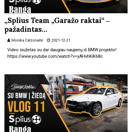
„Splius Team „Garažo raktai“ ‒
pažadintas…
Monika Calzonaitė
2021-12-21
Video siužetas su dar daugiau naujienų iš BMW projekto!
https://www.youtube.com/watch?v=yAHvhKiK68c