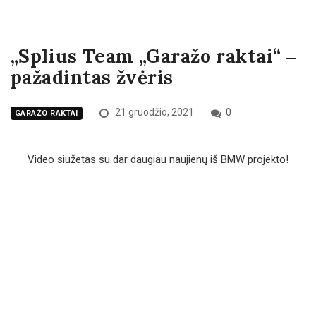
„Splius Team „Garažo raktai“ ‒
pažadintas žvėris
21 gruodžio, 2021
0
GARAŽO RAKTAI
Video siužetas su dar daugiau naujienų iš BMW projekto!