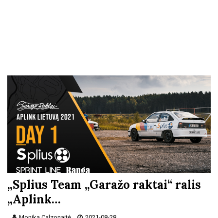
„Splius Team „Garažo raktai“ ralis
„Aplink…
Monika Calzonaitė
2021-08-28