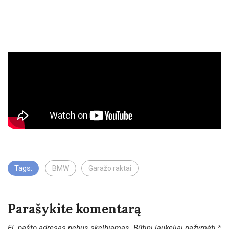
Tags:
BMW
Garažo raktai
Parašykite komentarą
El. pašto adresas nebus skelbiamas.
Būtini laukeliai pažymėti
*