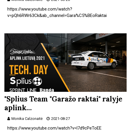
https://www.youtube.com/watch?
v=pQh6RWr63Ck&ab_channel=Gara%C5%BEoRaktai
"Splius Team "Garažo raktai" ralyje
aplink…
Monika Calzonaitė
2021-08-27
https://www.youtube.com/watch?v=l7d9cPeToEE