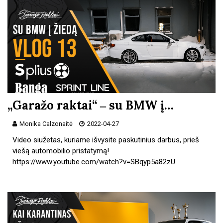
„Garažo raktai“ ‒ su BMW į…
Monika Calzonaitė
2022-04-27
Video siužetas, kuriame išvysite paskutinius darbus, prieš
viešą automobilio pristatymą!
https://www.youtube.com/watch?v=SBqyp5a82zU