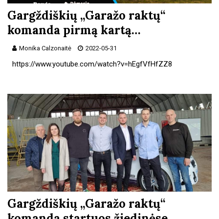
Gargždiškių „Garažo raktų“
komanda pirmą kartą…
Monika Calzonaitė
2022-05-31
https://www.youtube.com/watch?v=hEgfVfHfZZ8
Gargždiškių „Garažo raktų“
komanda startuos žiedinėse…