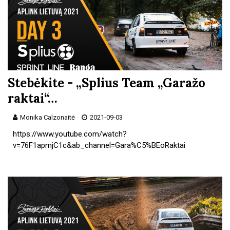
Stebėkite - „Splius Team „Garažo
raktai“…
Monika Calzonaitė
2021-09-03
https://www.youtube.com/watch?
v=76F1apmjC1c&ab_channel=Gara%C5%BEoRaktai