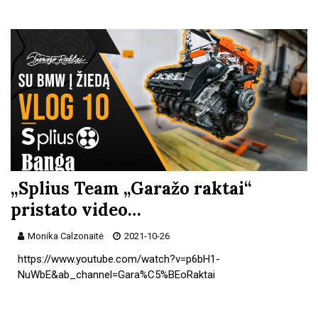
„Splius Team „Garažo raktai“
pristato video…
Monika Calzonaitė
2021-10-26
https://www.youtube.com/watch?v=p6bH1-
NuWbE&ab_channel=Gara%C5%BEoRaktai