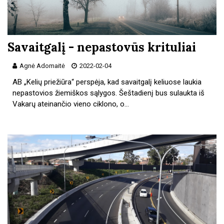
Savaitgalį - nepastovūs krituliai
Agnė Adomaitė
2022-02-04
AB „Kelių priežiūra“ perspėja, kad savaitgalį keliuose laukia
nepastovios žiemiškos sąlygos. Šeštadienį bus sulaukta iš
Vakarų ateinančio vieno ciklono, o…