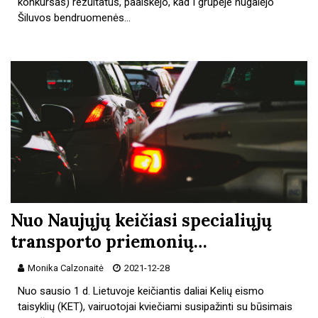
konkursas) rezultatus, paaiškėjo, kad I grupėje nugalėjo
Šiluvos bendruomenės…
Nuo Naujųjų keičiasi specialiųjų
transporto priemonių…
Monika Calzonaitė
2021-12-28
Nuo sausio 1 d. Lietuvoje keičiantis daliai Kelių eismo
taisyklių (KET), vairuotojai kviečiami susipažinti su būsimais