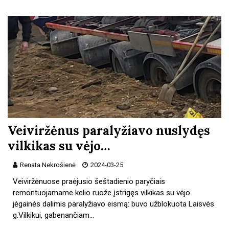
Veiviržėnus paralyžiavo nuslydęs
vilkikas su vėjo…
Renata Nekrošienė
2024-03-25
Veiviržėnuose praėjusio šeštadienio paryčiais
remontuojamame kelio ruože įstrigęs vilkikas su vėjo
jėgainės dalimis paralyžiavo eismą: buvo užblokuota Laisvės
g.Vilkikui, gabenančiam…