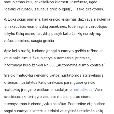
matuojamas kelių ar keliolikos kilometrų ruožuose, ugdo
ilgalaikį vairuotojų saugaus greičio įgūdį“, – sako direktorius.
R. Lipkevičius primena, kad greičio viršijimas dažniausiai nulemia
itin skaudžias eismo įvykių pasekmes, todėl ragina vairuotojus
laikytis Kelių eismo taisyklių, paisyti kelio ženklų nurodymų,
važiuoti leistinu, saugiu greičiu.
Apie kelio ruožą, kuriame įrengti nustatyto greičio režimo ar
kitus pažeidimus fiksuojantys automatiniai prietaisai,
informuoja kelio ženklai Nr. 636 „Automatinė eismo kontrolė“.
Greičio matuoklių įrengimo vietos nustatomos atsižvelgus į
kriterijus, nustatytus Kelių direkcijos parengtose greičio
matuoklių įrengimo eiliškumo nustatymo
metodikose
. Vieni
svarbiausių kriterijų yra vidutinis metinis paros eismo
intensyvumas ir eismo įvykių skaičius. Prioritetinę eilę sudaro
pagal nustatytus kriterijus atrinkti valstybinės reikšmės kelių