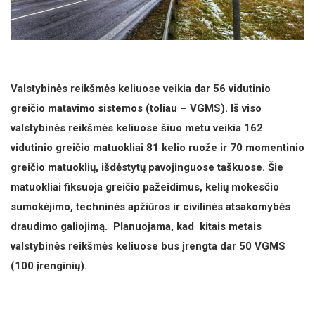
Valstybinės reikšmės keliuose veikia dar 56 vidutinio
greičio matavimo sistemos (toliau – VGMS). Iš viso
valstybinės reikšmės keliuose šiuo metu veikia 162
vidutinio greičio matuokliai 81 kelio ruože ir 70 momentinio
greičio matuoklių, išdėstytų pavojinguose taškuose. Šie
matuokliai fiksuoja greičio pažeidimus, kelių mokesčio
sumokėjimo, techninės apžiūros ir civilinės atsakomybės
draudimo galiojimą. Planuojama, kad kitais metais
valstybinės reikšmės keliuose bus įrengta dar 50 VGMS
(100 įrenginių).