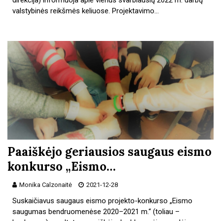
direkcija) informuoja apie vienus svarbiausių 2022 m. darbų
valstybinės reikšmės keliuose. Projektavimo…
Paaiškėjo geriausios saugaus eismo
konkurso „Eismo…
Monika Calzonaitė
2021-12-28
Suskaičiavus saugaus eismo projekto-konkurso „Eismo
saugumas bendruomenėse 2020–2021 m.“ (toliau –