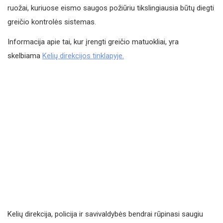
ruožai, kuriuose eismo saugos požiūriu tikslingiausia būtų diegti
greičio kontrolės sistemas.
Informacija apie tai, kur įrengti greičio matuokliai, yra
skelbiama
Kelių direkcijos tinklapyje.
Kelių direkcija, policija ir savivaldybės bendrai rūpinasi saugiu