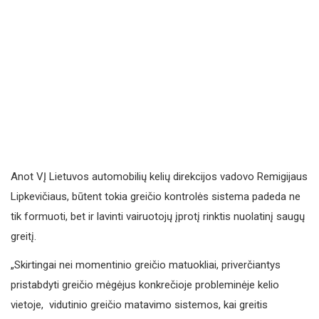
Anot VĮ Lietuvos automobilių kelių direkcijos vadovo Remigijaus
Lipkevičiaus, būtent tokia greičio kontrolės sistema padeda ne
tik formuoti, bet ir lavinti vairuotojų įprotį rinktis nuolatinį saugų
greitį.
„Skirtingai nei momentinio greičio matuokliai, priverčiantys
pristabdyti greičio mėgėjus konkrečioje probleminėje kelio
vietoje, vidutinio greičio matavimo sistemos, kai greitis