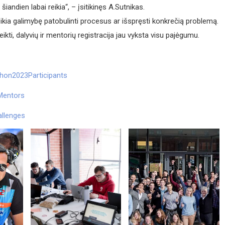
iandien labai reikia“, – įsitikinęs A.Sutnikas.
eikia galimybę patobulinti procesus ar išspręsti konkrečią problemą.
ikti, dalyvių ir mentorių registracija jau vyksta visu pajėgumu.
athon2023Participants
3Mentors
allenges