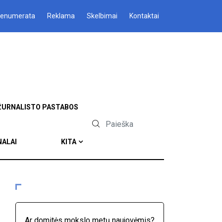
renumerata
Reklama
Skelbimai
Kontaktai
ŽURNALISTO PASTABOS
NALAI
KITA
Ar domitės mokslo metų naujovėmis?