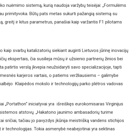
laiko nuėmimo sistemą, kurią naudoja varžybų teisėjai: „Formulėms
jau primityvoka. Būtų pats metas sukurti pažangią sistemą su
ką, greitį ir kitus parametrus, panašiai kaip varžantis F1 pilotams
kaip svarbų katalizatorių siekiant auginti Lietuvos jūrinę inovacijų
čių ekspertais, čia susilieja mūsų ir užsienio partnerių žinios bei
patirtis verslą įkvepia neužsidaryti savo specializacijoje, tapti
imesnės karjeros vartais, o patiems veržliausiems – galimybe
– kalbėjo Klaipėdos mokslo ir technologijų parko plėtros vadovas
i „Portathon“ iniciatyvai yra išreiškęs eurokomisaras Virginijus
 ekosistemos atstovų. „Hakatono jaunimo ambasadorių turime
ai sričiai, tačiau jo pavyzdys įkūnija meistrišką vandens stichijos
at ir technologijas. Tokia asmenybė neabejotinai yra sektinas