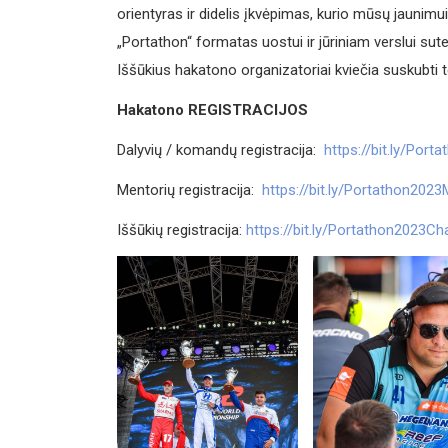
orientyras ir didelis įkvėpimas, kurio mūsų jaunimui š
„Portathon“ formatas uostui ir jūriniam verslui sut
Iššūkius hakatono organizatoriai kviečia suskubti te
Hakatono REGISTRACIJOS
Dalyvių / komandų registracija:
https://bit.ly/Port
Mentorių registracija:
https://bit.ly/Portathon202
Iššūkių registracija:
https://bit.ly/Portathon2023Ch