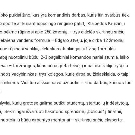
o puikiai žino, kas yra komandinis darbas, kuris itin svarbus tiek
o sporte ar kuriant įspūdingo renginio patirtį. Klaipėdos Kruizinių
o sėkme rūpinosi apie 250 žmonių – trys didelės skirtingų sričių
ekviena vandens formulė – Edgaro atveju, joje dirba 12 žmonių.
urie rūpinasi varikliu, elektrikas atsakingas už visą formulės
o darbą nuotoliniu būdu. 2-3 pagalbiniai komandos nariai stumia, laiko
enas
– tai žmogus, kuris būna greta teisėjų ir palaiko radijo ryšį su
s vadybininkas, trys kolegos, kurie dirba su žiniasklaida, o taip
irinkimus. Visi turi aiškias savo užduotis ir žino darbus, kuriuos turi
.
i, kurių gretose galima sutikti studentų, startuolių ir dėstytojų,
stų. Sėkmingai išvairuoti hakatono sprendimų „bolidus“ į finalinių
uotoliniu būdu dirbantys mentoriai – skirtingų sričių ekspertai.