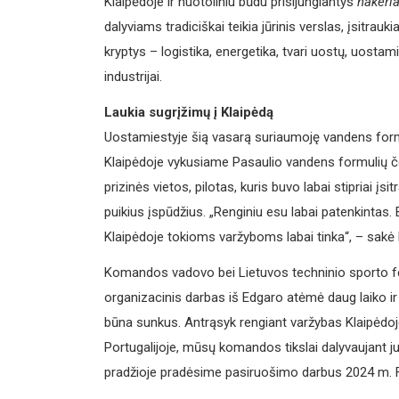
Klaipėdoje ir nuotoliniu būdu prisijungiantys
hakeria
dalyviams tradiciškai teikia jūrinis verslas, įsitrauk
kryptys – logistika, energetika, tvari uostų, uostam
industrijai.
Laukia sugrįžimų į Klaipėdą
Uostamiestyje šią vasarą suriaumoję vandens formuli
Klaipėdoje vykusiame Pasaulio vandens formulių č
prizinės vietos, pilotas, kuris buvo labai stipriai įsi
puikius įspūdžius. „Renginiu esu labai patenkintas.
Klaipėdoje tokioms varžyboms labai tinka“, – sakė 
Komandos vadovo bei Lietuvos techninio sporto fe
organizacinis darbas iš Edgaro atėmė daug laiko ir 
būna sunkus. Antrąsyk rengiant varžybas Klaipėdoje
Portugalijoje, mūsų komandos tikslai dalyvaujant juo
pradžioje pradėsime pasiruošimo darbus 2024 m. F