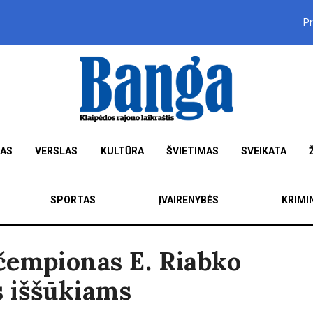
P
MAS
VERSLAS
KULTŪRA
ŠVIETIMAS
SVEIKATA
SPORTAS
ĮVAIRENYBĖS
KRIMI
čempionas E. Riabko
s iššūkiams