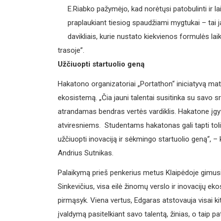
E.Riabko pažymėjo, kad norėtųsi patobulinti ir 
praplaukiant tiesiog spaudžiami mygtukai – tai 
davikliais, kurie nustato kiekvienos formulės lai
trasoje”.
Užčiuopti startuolio geną
Hakatono organizatoriai „Portathon“ iniciatyvą mato 
ekosistemą. „Čia jauni talentai susitinka su savo sri
atrandamas bendras vertės vardiklis. Hakatone įgyta 
atviresniems. Studentams hakatonas gali tapti tol
užčiuopti inovaciją ir sėkmingo startuolio geną“, 
Andrius Sutnikas.
Palaikymą prieš penkerius metus Klaipėdoje gimusia
Sinkevičius, visa eilė žinomų verslo ir inovacijų
pirmąsyk. Viena vertus, Edgaras atstovauja visai kit
įvaldymą pasitelkiant savo talentą, žinias, o taip p