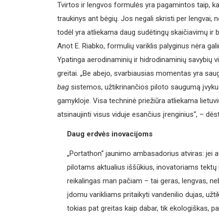
Tvirtos ir lengvos formulės yra pagamintos taip, ka
traukinys ant bėgių. Jos negali skristi per lengvai, n
todėl yra atliekama daug sudėtingų skaičiavimų ir b
Anot E. Riabko, formulių variklis palyginus nėra ga
Ypatinga aerodinaminių ir hidrodinaminių savybių vi
greitai. „Be abejo, svarbiausias momentas yra sau
bag
sistemos, užtikrinančios piloto saugumą įvykus
gamykloje. Visa techninė priežiūra atliekama lietuvi
atsinaujinti visus viduje esančius įrenginius“, – dės
Daug erdvės inovacijoms
„Portathon“ jaunimo ambasadorius atviras: jei at
pilotams aktualius iššūkius, inovatoriams tektų 
reikalingas man pačiam – tai geras, lengvas, neb
įdomu varikliams pritaikyti vandenilio dujas, už
tokias pat greitas kaip dabar, tik ekologiškas, p