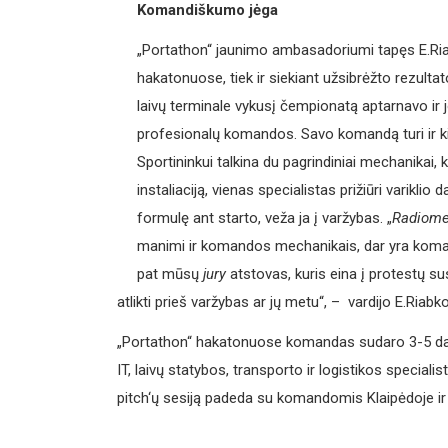
Komandiškumo jėga
„Portathon“ jaunimo ambasadoriumi tapęs E.Riabk
hakatonuose, tiek ir siekiant užsibrėžto rezultat
laivų terminale vykusį čempionatą aptarnavo ir j
profesionalų komandos. Savo komandą turi ir ki
Sportininkui talkina du pagrindiniai mechanikai, k
instaliaciją, vienas specialistas prižiūri varikli
formulę ant starto, veža ja į varžybas. „
Radiom
manimi ir komandos mechanikais, dar yra komando
pat mūsų
jury
atstovas, kuris eina į protestų sus
atlikti prieš varžybas ar jų metu“, – vardijo E.Riabko
„Portathon“ hakatonuose komandas sudaro 3-5 dalyvia
IT, laivų statybos, transporto ir logistikos speciali
pitch‘ų sesiją padeda su komandomis Klaipėdoje ir n