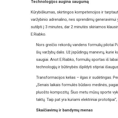
Technologijos augina saugumą
Kūrybiškumas, skirtingos kompetencijos ir tarptauti
varžybinio adrenalino, nes sprendimų generavimui yra
sutilpti į 3 minutes, dar 2 minutės skiriamos klausim
E.Riabko.
Nors greičio rekordų vandens formulių pilotai 
šių varžybų dalis. Už įspūdingų manevrų, kurie ka
saugiai. Anot E.Riabko, formulių sportas iš labai
technologijų ir būtinybės išpildyti stipriai išau
Transformacijos kelias – ilgas ir sudėtingas. Pe
„Senais laikais formulės būdavo medinės, pagam
pluošto kompozitų. Šiuo metu mūsų sporte vykst
taktų. Taip pat yra kuriami elektriniai prototipai
Skaičiavimų ir bandymų menas