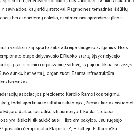
i
sprendimų generavimui dedikuoja 48 valandas. Iššūkius hakatono
ia ir savivaldos, kitų sričių atstovai. Pagrindinės tematinės iššūkių
iesčių bei ekosistemų aplinka, skaitmeniniai sprendimai jūrinei
ų varikliai į šią sporto šaką atkreipė daugelio žvilgsnius. Nors
empionato etape dalyvavusio E.Riabko startų šįsyk nelydėjo
traukęs į šio renginio organizacinę virtuvę, iš pajūrio tikina išsivežęs
 Buvo sunku, bet verta jį organizuoti. Esama infrastruktūra
lenktynininkas.
deracijų asociacijos prezidento Karolio Ramoškos teigimu,
jėgų, todėl sportiniai rezultatai nukentėjo. „Pirmas kartas visuomet
 Edgaro darbus jau atliks kiti asmenys. Liko dar 2 etapai
se yra išsikelti tik aukščiausi – lipti ant pakylos. Jau rugsėjo
2 pasaulio čempionatui Klaipėdoje“, – kalbėjo K. Ramoška.