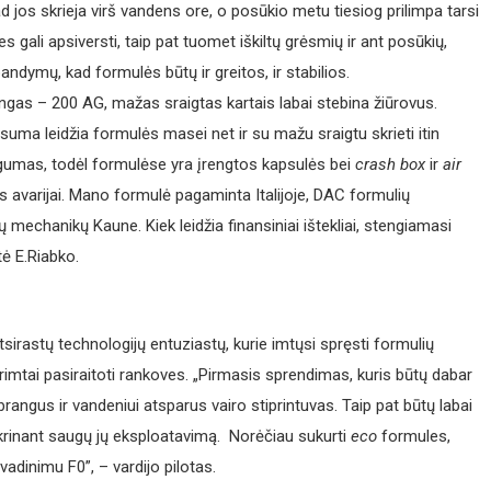
d jos skrieja virš vandens ore, o posūkio metu tiesiog prilimpa tarsi
es gali apsiversti, taip pat tuomet iškiltų grėsmių ir ant posūkių,
andymų, kad formulės būtų ir greitos, ir stabilios.
lingas – 200 AG, mažas sraigtas kartais labai stebina žiūrovus.
suma leidžia formulės masei net ir su mažu sraigtu skrieti itin
gumas, todėl formulėse yra įrengtos kapsulės bei
crash box
ir
air
 avarijai. Mano formulė pagaminta Italijoje, DAC formulių
ų mechanikų Kaune. Kiek leidžia finansiniai ištekliai, stengiamasi
tė E.Riabko.
sirastų technologijų entuziastų, kurie imtųsi spręsti formulių
rimtai pasiraitoti rankoves. „Pirmasis sprendimas, kuris būtų dabar
rangus ir vandeniui atsparus vairo stiprintuvas. Taip pat būtų labai
tikrinant saugų jų eksploatavimą. Norėčiau sukurti
eco
formules,
avadinimu F0”, – vardijo pilotas.