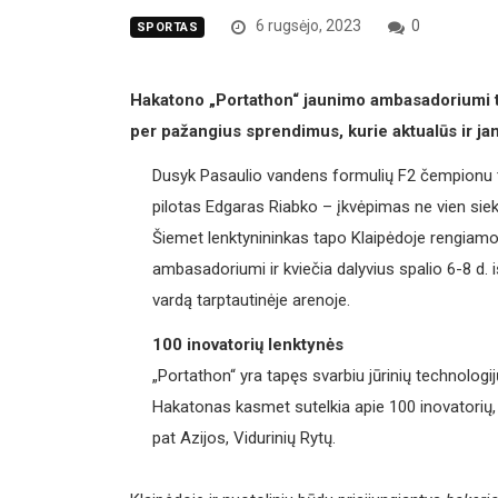
6 rugsėjo, 2023
0
SPORTAS
Hakatono „Portathon“ jaunimo ambasadoriumi tapę
per pažangius sprendimus, kurie aktualūs ir ja
Dusyk Pasaulio vandens formulių F2 čempionu t
pilotas Edgaras Riabko – įkvėpimas ne vien siek
Šiemet lenktynininkas tapo Klaipėdoje rengiamo
ambasadoriumi ir kviečia dalyvius spalio 6-8 d. i
vardą tarptautinėje arenoje.
100 inovatorių lenktynės
„Portathon“ yra tapęs svarbiu jūrinių technologijų
Hakatonas kasmet sutelkia apie 100 inovatorių, k
pat Azijos, Vidurinių Rytų.