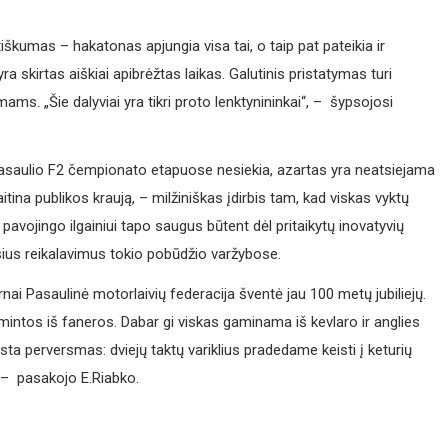
škumas – hakatonas apjungia visa tai, o taip pat pateikia ir
 skirtas aiškiai apibrėžtas laikas. Galutinis pristatymas turi
ams. „Šie dalyviai yra tikri proto lenktynininkai“, – šypsojosi
Pasaulio F2 čempionato etapuose nesiekia, azartas yra neatsiejama
itina publikos kraują, – milžiniškas įdirbis tam, kad viskas vyktų
 pavojingo ilgainiui tapo saugus būtent dėl pritaikytų inovatyvių
gusius reikalavimus tokio pobūdžio varžybose.
rnai Pasaulinė motorlaivių federacija šventė jau 100 metų jubiliejų.
intos iš faneros. Dabar gi viskas gaminama iš kevlaro ir anglies
a perversmas: dviejų taktų variklius pradedame keisti į keturių
“, – pasakojo E.Riabko.