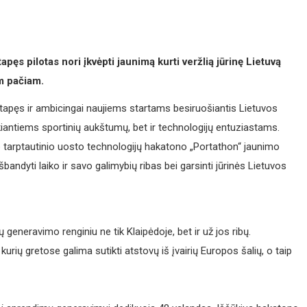
s pilotas nori įkvėpti jaunimą kurti veržlią jūrinę Lietuvą
m pačiam.
apęs ir ambicingai naujiems startams besiruošiantis Lietuvos
iantiems sportinių aukštumų, bet ir technologijų entuziastams.
 tarptautinio uosto technologijų hakatono „Portathon“ jaunimo
šbandyti laiko ir savo galimybių ribas bei garsinti jūrinės Lietuvos
 generavimo renginiu ne tik Klaipėdoje, bet ir už jos ribų.
urių gretose galima sutikti atstovų iš įvairių Europos šalių, o taip