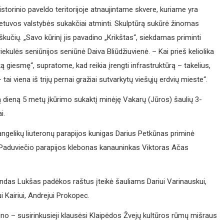
storinio paveldo teritorijoje atnaujintame skvere, kuriame yra
Lietuvos valstybės sukakčiai atminti. Skulptūrą sukūrė žinomas
škučių. „Savo kūrinį jis pavadino „Krikštas“, siekdamas priminti
ekulės seniūnijos seniūnė Daiva Bliūdžiuvienė. – Kai prieš keliolika
giesmę“, supratome, kad reikia įrengti infrastruktūrą – takelius,
 tai viena iš trijų pernai gražiai sutvarkytų viešųjų erdvių mieste“.
 tą dieną 5 metų įkūrimo sukaktį minėję Vakarų (Jūros) šaulių 3-
i.
ngelikų liuteronų parapijos kunigas Darius Petkūnas priminė
no Paduviečio parapijos klebonas kanauninkas Viktoras Ačas
ndas Lukšas padėkos raštus įteikė šauliams Dariui Varinauskui,
ui Kairiui, Andrejui Prokopec.
o – susirinkusieji klausėsi Klaipėdos Žvejų kultūros rūmų mišraus