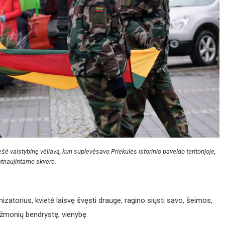
 valstybinę vėliavą, kuri suplevėsavo Priekulės istorinio paveldo teritorijoje,
atnaujintame skvere.
izatorius, kvietė laisvę švęsti drauge, ragino siųsti savo, šeimos,
 žmonių bendrystę, vienybę.