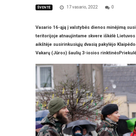
17 vasario, 2022
0
ŠVENTĖ
Vasario 16-ąją į valstybės dienos minėjimą susi
teritorijoje atnaujintame skvere iškėlė Lietuvos 
aikštėje susirinkusiųjų dvasią pakylėjo Klaipė
Vakarų (Jūros) šaulių 3-iosios rinktinėsPriekul