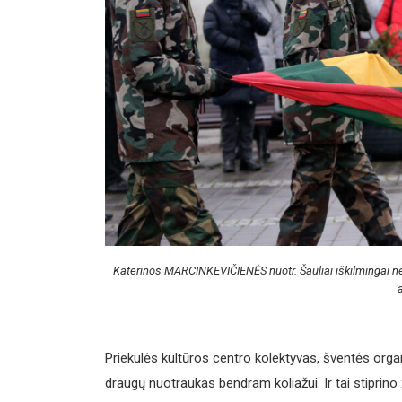
Katerinos MARCINKEVIČIENĖS nuotr. Šauliai iškilmingai nešė
Priekulės kultūros centro kolektyvas, šventės organ
draugų nuotraukas bendram koliažui. Ir tai stiprino