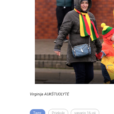
Virginija AUKŠTUOLYTĖ
Tags:
Priekulė
vasario 16-oji