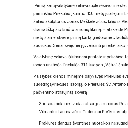
Pirmą kartąvalstybinė vėliavasuplevėsavo mieste, i
paminklas Priekulės įkūrimo 450 metų jubiliejui ir 
šalies skulptorius Jonas Meškelevičius, kilęs iš Ple
dramatišką šio krašto žmonių likimą, – atskleidė Pri
metų šiame skvere pirmą kartą giedojome „Tautišką 
suoliukus. Senai svajonei įgyvendinti prireikė laiko –
Valstybinę vėliavą iškilmingai pristatė ir pakabino
iosios rinktinės Priekulės 311 kuopos „Vėtra“ šaulia
Valstybės dienos minėjime dalyvavęs Priekulės eva
sudėtingąPriekulės
istoriją, o Priekulės Šv. Anta
pašventino atnaujintą skverą.
3-iosios rinktinės vadas atsargos majoras Rola
Vilmantui Laurinavičiui, Gediminui Poškui, Vitalij
Prakiuręs dangus šventinės nuotaikos nesugadin