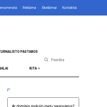
renumerata
Reklama
Skelbimai
Kontaktai
ŽURNALISTO PASTABOS
NALAI
KITA
Ar domitės mokslo metų naujovėmis?