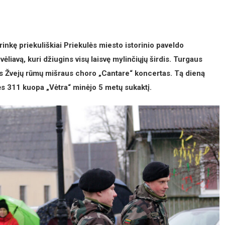
rinkę priekuliškiai Priekulės miesto istorinio paveldo
vėliavą, kuri džiugins visų laisvę mylinčiųjų širdis. Turgaus
dos Žvejų rūmų mišraus choro „Cantare“ koncertas. Tą dieną
ės 311 kuopa „Vėtra“ minėjo 5 metų sukaktį.