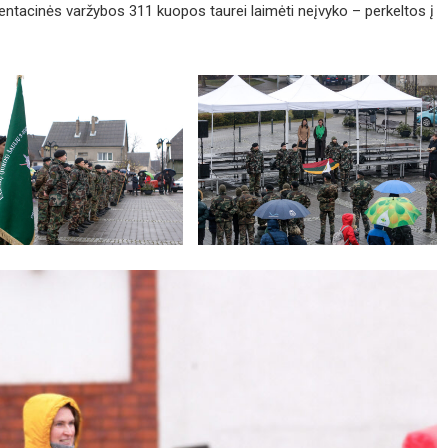
entacinės varžybos 311 kuopos taurei laimėti neįvyko – perkeltos į