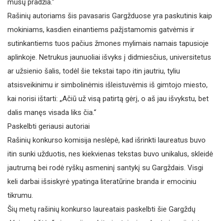
mūsų pradžia.“
Rašinių autoriams šis pavasaris Gargžduose yra paskutinis kaip
mokiniams, kasdien einantiems pažįstamomis gatvėmis ir
sutinkantiems tuos pačius žmones mylimais namais tapusioje
aplinkoje. Netrukus jaunuoliai išvyks į didmiesčius, universitetus
ar užsienio šalis, todėl šie tekstai tapo itin jautriu, tyliu
atsisveikinimu ir simbolinėmis išleistuvėmis iš gimtojo miesto,
kai norisi ištarti: „Ačiū už visą patirtą gėrį, o aš jau išvykstu, bet
dalis manęs visada liks čia.“
Paskelbti geriausi autoriai
Rašinių konkurso komisija neslėpė, kad išrinkti laureatus buvo
itin sunki užduotis, nes kiekvienas tekstas buvo unikalus, skleidė
jautrumą bei rodė ryškų asmeninį santykį su Gargždais. Visgi
keli darbai išsiskyrė ypatinga literatūrine branda ir emociniu
tikrumu.
Šių metų rašinių konkurso laureatais paskelbti šie Gargždų