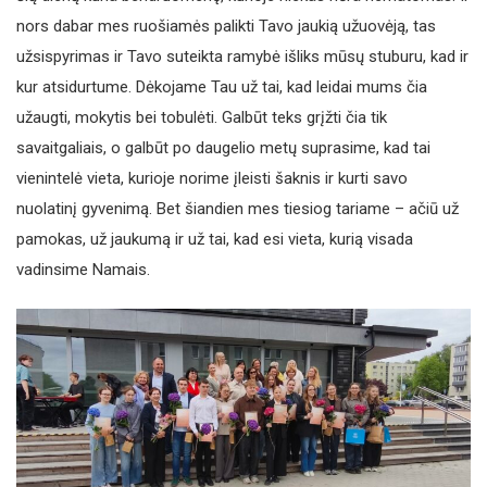
nors dabar mes ruošiamės palikti Tavo jaukią užuovėją, tas
užsispyrimas ir Tavo suteikta ramybė išliks mūsų stuburu, kad ir
kur atsidurtume. Dėkojame Tau už tai, kad leidai mums čia
užaugti, mokytis bei tobulėti. Galbūt teks grįžti čia tik
savaitgaliais, o galbūt po daugelio metų suprasime, kad tai
vienintelė vieta, kurioje norime įleisti šaknis ir kurti savo
nuolatinį gyvenimą. Bet šiandien mes tiesiog tariame – ačiū už
pamokas, už jaukumą ir už tai, kad esi vieta, kurią visada
vadinsime Namais.