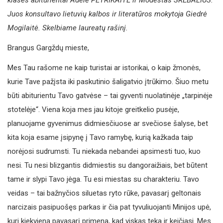
Juos konsultavo lietuvių kalbos ir literatūros mokytoja Giedrė
Mogilaitė. Skelbiame laureatų rašinį.
Brangus Gargždų mieste,
Mes Tau rašome ne kaip turistai ar istorikai, o kaip žmonės,
kurie Tave pažįsta iki paskutinio šaligatvio įtrūkimo. Šiuo metu
būti abiturientu Tavo gatvėse – tai gyventi nuolatinėje „tarpinėje
stotelėje“. Viena koja mes jau kitoje greitkelio pusėje,
planuojame gyvenimus didmiesčiuose ar svečiose šalyse, bet
kita koja esame įsipynę į Tavo ramybę, kurią kažkada taip
norėjosi sudrumsti. Tu niekada nebandei apsimesti tuo, kuo
nesi. Tu nesi blizgantis didmiestis su dangoraižiais, bet būtent
tame ir slypi Tavo jėga. Tu esi miestas su charakteriu. Tavo
veidas – tai bažnyčios siluetas ryto rūke, pavasarį geltonais
narcizais pasipuošęs parkas ir čia pat tyvuliuojanti Minijos upė,
kuri kiekvieną pavasarį primena, kad viskas teka ir keičiasi. Mes