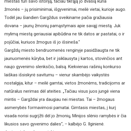
miestas turi savo istoriją, tačiau tikrąją jo dvasią kuria
žmonės – jų prisiminimai, išgyvenimai, meilė vietai, kurioje augo.
Todėl jau šiandien Gargždus sveikiname pačia gražiausia
dovana – jaunų žmonių pamąstymais apie savąjį miestą. Juk
mylimą miestą geriausiai apibūdina ne tik datos ar pastatai, o ir
pojūčiai, kuriuos žmogus iš jo išsineša.“
Gargždų miesto bendruomenės renginyje pasidžiaugta ne tik
jaunuomenės kūryba, bet ir įsiklausyta į kartos, stovinčios ant
naujo gyvenimo slenksčio, balsą. Kiekvienas rašinių konkurso
laiškas išsiskyrė savitumu – vienur skambėjo vaikystės
nostalgija, kitur – meilė gamtai, vietos žmonėms, tradicijoms ar
natūralus nerimas dėl ateities. „Tačiau visus juos jungė viena
mintis – Gargždai yra daugiau nei miestas. Tai – žmogaus
asmenybės formavimosi pamatai. Gimtasis miestas, į kurį
visada norisi sugrįžti dėl jo žmonių, Minijos slėnio ramybės ir čia
likusios savo gyvenimo dalies“, – kalbėjo G. Ilginienė.