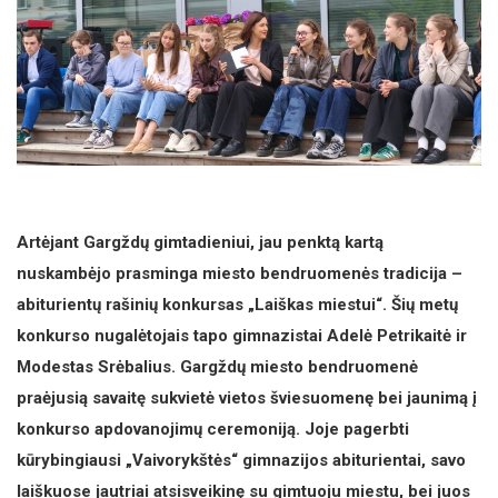
Artėjant Gargždų gimtadieniui, jau penktą kartą
nuskambėjo prasminga miesto bendruomenės tradicija –
abiturientų rašinių konkursas „Laiškas miestui“. Šių metų
konkurso nugalėtojais tapo gimnazistai Adelė Petrikaitė ir
Modestas Srėbalius. Gargždų miesto bendruomenė
praėjusią savaitę sukvietė vietos šviesuomenę bei jaunimą į
konkurso apdovanojimų ceremoniją. Joje pagerbti
kūrybingiausi „Vaivorykštės“ gimnazijos abiturientai, savo
laiškuose jautriai atsisveikinę su gimtuoju miestu, bei juos