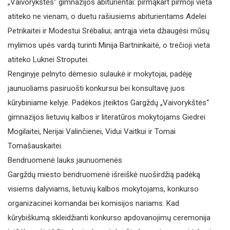
„Vaivorykštės“ gimnazijos abiturientai: pirmąkart pirmoji vieta
atiteko ne vienam, o duetu rašiusiems abiturientams Adelei
Petrikaitei ir Modestui Srėbaliui; antrąja vieta džiaugėsi mūsų
mylimos upės vardą turinti Minija Bartninkaitė, o trečioji vieta
atiteko Luknei Stroputei.
Renginyje pelnyto dėmesio sulaukė ir mokytojai, padėję
jaunuoliams pasiruošti konkursui bei konsultavę juos
kūrybiniame kelyje. Padėkos įteiktos Gargždų „Vaivorykštės“
gimnazijos lietuvių kalbos ir literatūros mokytojams Giedrei
Mogilaitei, Nerijai Valinčienei, Vidui Vaitkui ir Tomai
Tomašauskaitei.
Bendruomenė lauks jaunuomenės
Gargždų miesto bendruomenė išreiškė nuoširdžią padėką
visiems dalyviams, lietuvių kalbos mokytojams, konkurso
organizacinei komandai bei komisijos nariams. Kad
kūrybiškumą skleidžianti konkurso apdovanojimų ceremonija