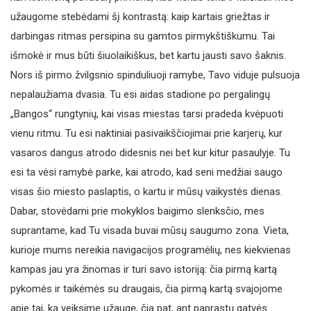
užaugome stebėdami šį kontrastą: kaip kartais griežtas ir
darbingas ritmas persipina su gamtos pirmykštiškumu. Tai
išmokė ir mus būti šiuolaikiškus, bet kartu jausti savo šaknis.
Nors iš pirmo žvilgsnio spinduliuoji ramybe, Tavo viduje pulsuoja
nepalaužiama dvasia. Tu esi aidas stadione po pergalingų
„Bangos“ rungtynių, kai visas miestas tarsi pradeda kvėpuoti
vienu ritmu. Tu esi naktiniai pasivaikščiojimai prie karjerų, kur
vasaros dangus atrodo didesnis nei bet kur kitur pasaulyje. Tu
esi ta vėsi ramybė parke, kai atrodo, kad seni medžiai saugo
visas šio miesto paslaptis, o kartu ir mūsų vaikystės dienas.
Dabar, stovėdami prie mokyklos baigimo slenksčio, mes
suprantame, kad Tu visada buvai mūsų saugumo zona. Vieta,
kurioje mums nereikia navigacijos programėlių, nes kiekvienas
kampas jau yra žinomas ir turi savo istoriją: čia pirmą kartą
pykomės ir taikėmės su draugais, čia pirmą kartą svajojome
apie tai, ką veiksime užaugę, čia pat, ant paprastų gatvės