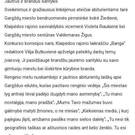
Jautrus ir brandus santykis
Sveikinimus ir gražiausius linkėjimus ateičiai abiturientams tarė
Gargždų miesto bendruomenės pirmininkė Indrė Žiedienė,
Klaipėdos rajono savivaldybės vicemerė Violeta Riaukienė bei
Gargždų miesto seniūnas Valdemaras Žigus.
Konkurso komisijos narė, Klaipėdos rajono laikraščio „Banga“
redaktorė Vilija Butkuvienė apžvelgė pateiktų darbų temų
įvairovę. Ji pasidžiaugė brandžiu jaunimo santykiu su savo
gimtuoju miestu bei išskirtine kūrybine branda.
Renginio metu nuskambėjo ir jautrios abiturientų laiškų apie
Gargždus eilutės, kurias pacitavo renginio vedėja: „Šis miestas
lyg antrieji tėvai padėjo išugdyti mano asmenybę“; „Tu mano
nostalgija, mano pradžia“; „Mums Tavo mažumas buvo
galimybė matyti žmones, o ne minias“; „Kiekvienas medis, į kurį
pajėgiau įlipti, amžiams pasiliks mano sielos dalelę“; „Tu nesi tik
geografinis taškas ar aštuonios raidės ant kelio ženklo. Tu esi