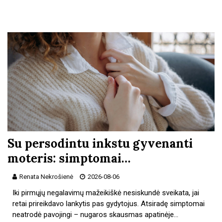
Su persodintu inkstu gyvenanti
moteris: simptomai…
Renata Nekrošienė
2026-08-06
Iki pirmųjų negalavimų mažeikiškė nesiskundė sveikata, jai
retai prireikdavo lankytis pas gydytojus. Atsiradę simptomai
neatrodė pavojingi – nugaros skausmas apatinėje…