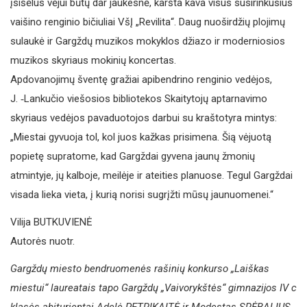
įsišėlus vėjui būtų dar jaukesnė, karšta kava visus susirinkusius
vaišino renginio bičiuliai VšĮ „Revilita“. Daug nuoširdžių plojimų
sulaukė ir Gargždų muzikos mokyklos džiazo ir moderniosios
muzikos skyriaus mokinių koncertas.
Apdovanojimų šventę gražiai apibendrino renginio vedėjos,
J. ‑Lankučio viešosios bibliotekos Skaitytojų aptarnavimo
skyriaus vedėjos pavaduotojos darbui su kraštotyra mintys:
„Miestai gyvuoja tol, kol juos kažkas prisimena. Šią vėjuotą
popietę supratome, kad Gargždai gyvena jaunų žmonių
atmintyje, jų kalboje, meilėje ir ateities planuose. Tegul Gargždai
visada lieka vieta, į kurią norisi sugrįžti mūsų jaunuomenei.“
Vilija BUTKUVIENĖ
Autorės nuotr.
Gargždų miesto bendruomenės rašinių konkurso „Laiškas
miestui“ laureatais tapo Gargždų „Vaivorykštės“ gimnazijos IV c
klasės abiturientai Adelė PETRIKAITĖ ir Modestas SRĖBALIUS.