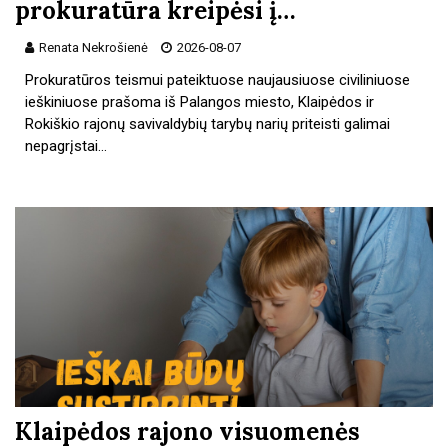
prokuratūra kreipėsi į…
Renata Nekrošienė
2026-08-07
Prokuratūros teismui pateiktuose naujausiuose civiliniuose
ieškiniuose prašoma iš Palangos miesto, Klaipėdos ir
Rokiškio rajonų savivaldybių tarybų narių priteisti galimai
nepagrįstai…
Klaipėdos rajono visuomenės