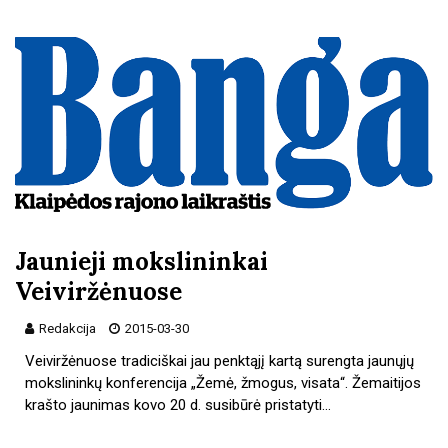
Jaunieji mokslininkai
Veiviržėnuose
Redakcija
2015-03-30
Veiviržėnuose tradiciškai jau penktąjį kartą surengta jaunųjų
mokslininkų konferencija „Žemė, žmogus, visata“. Žemaitijos
krašto jaunimas kovo 20 d. susibūrė pristatyti…