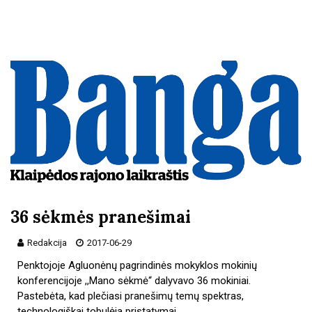
36 sėkmės pranešimai
Redakcija
2017-06-29
Penktojoje Agluonėnų pagrindinės mokyklos mokinių
konferencijoje ,,Mano sėkmė“ dalyvavo 36 mokiniai.
Pastebėta, kad plečiasi pranešimų temų spektras,
technologiškai tobulėja pristatymai.…