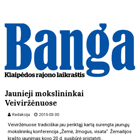
Jaunieji mokslininkai
Veiviržėnuose
Redakcija
2015-03-30
Veiviržėnuose tradiciškai jau penktąjį kartą surengta jaunųjų
mokslininkų konferencija „Žemė, žmogus, visata“. Žemaitijos
krašto jaunimas kovo 20 d. susibūrė pristatyti…