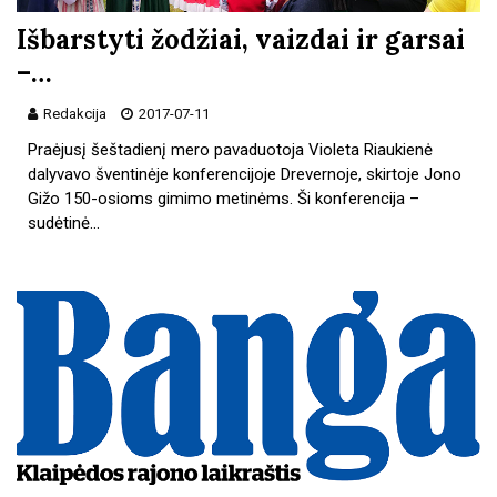
Išbarstyti žodžiai, vaizdai ir garsai
–…
Redakcija
2017-07-11
Praėjusį šeštadienį mero pavaduotoja Violeta Riaukienė
dalyvavo šventinėje konferencijoje Drevernoje, skirtoje Jono
Gižo 150-osioms gimimo metinėms. Ši konferencija –
sudėtinė…