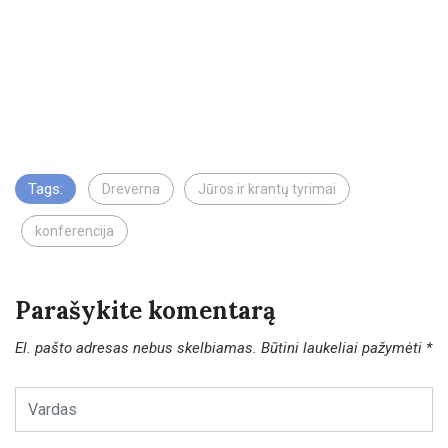
Tags:
Dreverna
Jūros ir krantų tyrimai
konferencija
Parašykite komentarą
El. pašto adresas nebus skelbiamas.
Būtini laukeliai pažymėti
*