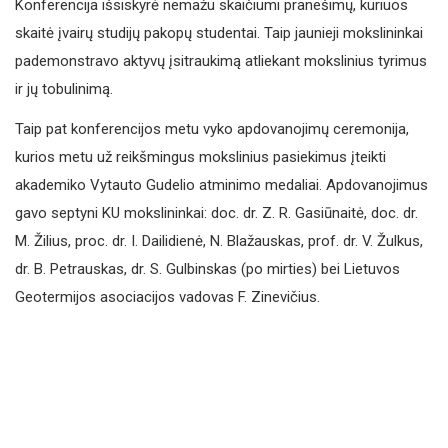
Konferencija išsiskyrė nemažu skaičiumi pranešimų, kuriuos
skaitė įvairų studijų pakopų studentai. Taip jaunieji mokslininkai
pademonstravo aktyvų įsitraukimą atliekant mokslinius tyrimus
ir jų tobulinimą.
Taip pat konferencijos metu vyko apdovanojimų ceremonija,
kurios metu už reikšmingus mokslinius pasiekimus įteikti
akademiko Vytauto Gudelio atminimo medaliai. Apdovanojimus
gavo septyni KU mokslininkai: doc. dr. Z. R. Gasiūnaitė, doc. dr.
M. Žilius, proc. dr. I. Dailidienė, N. Blažauskas, prof. dr. V. Žulkus,
dr. B. Petrauskas, dr. S. Gulbinskas (po mirties) bei Lietuvos
Geotermijos asociacijos vadovas F. Zinevičius
.