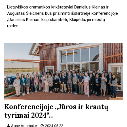
Lietuviškos gramatikos krikštatėviai Danielius Kleinas ir
Augustas Šleicheris bus prisiminti išskirtinėje konferencijoje
„Danielius Kleinas: kaip skambėtų Klaipėda, jei nebūtų
raidės…
Konferencijoje „Jūros ir krantų
tyrimai 2024“…
Agnė Adomaitė
2024-05-22