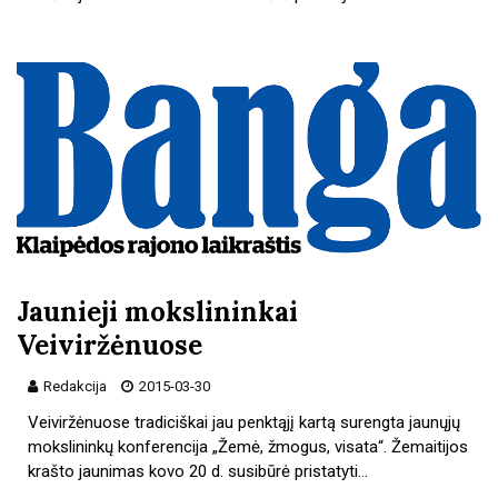
Jaunieji mokslininkai
Veiviržėnuose
Redakcija
2015-03-30
Veiviržėnuose tradiciškai jau penktąjį kartą surengta jaunųjų
mokslininkų konferencija „Žemė, žmogus, visata“. Žemaitijos
krašto jaunimas kovo 20 d. susibūrė pristatyti…