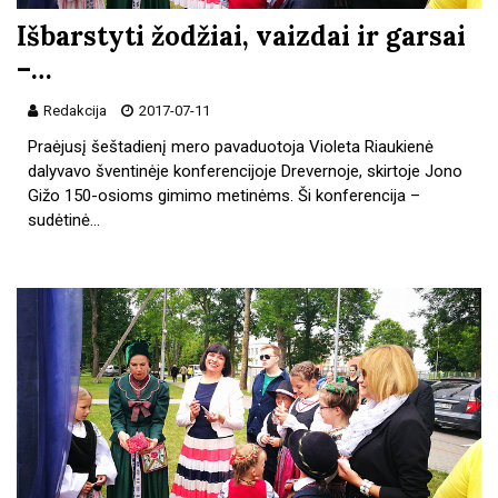
Išbarstyti žodžiai, vaizdai ir garsai
–…
Redakcija
2017-07-11
Praėjusį šeštadienį mero pavaduotoja Violeta Riaukienė
dalyvavo šventinėje konferencijoje Drevernoje, skirtoje Jono
Gižo 150-osioms gimimo metinėms. Ši konferencija –
sudėtinė…