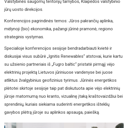
Valstybinės saugomų teritorijų tarnybos, Klaipėdos valstybinio
jūrų uosto direkcijos.
Konferencijos pagrindinės temos: Jūros pakrančių aplinka,
mėlynoji (bio) ekonomika, pažangi jūrinė pramonė, regiono
strateginis vystymas.
Specialioje konferencijos sesijoje bendradarbiauti kvietė ir
diskusijai visus subūrė „Ignitis Renewables“ atstovai, kurie kartu
su užsienio partneriais iš „Fugro baltic“ pristatė pirmąjį vėjo
elektrinių projektą Lietuvos jūriniuose vandenyse bei juose
atliktus žvalgybinius geofizinius tyrimus. Jūrinės energetikos
plėtotei skirtoje sesijoje taip pat diskutuota apie vėjo elektrinių
jūroje matomumą nuo kranto, vizualinę įtaką kraštovaizdžiui bei
sprendinių, kuriais siekiama suderinti energetikos išteklių
gavybos plėtrą jūroje su aplinkos apsauga, paiešką.