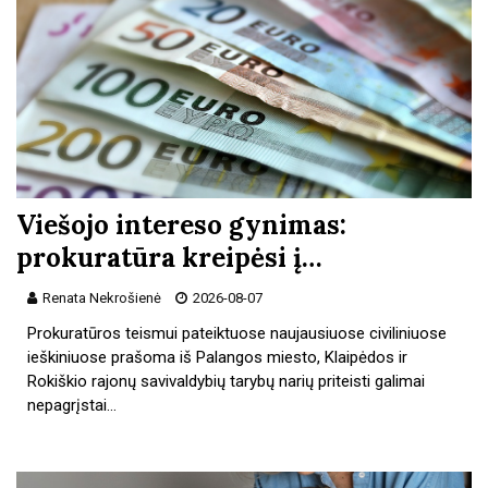
Viešojo intereso gynimas:
prokuratūra kreipėsi į…
Renata Nekrošienė
2026-08-07
Prokuratūros teismui pateiktuose naujausiuose civiliniuose
ieškiniuose prašoma iš Palangos miesto, Klaipėdos ir
Rokiškio rajonų savivaldybių tarybų narių priteisti galimai
nepagrįstai…