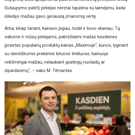
Sutaupymo patirtį pirkėjas neretai tapatina su laimėjimu, kada
išleidęs mažiau gavo geriausią įmanomą vertę.
Arba, kitaip tariant, kainavo pigiau, todėl ir buvo skaniau. Tą
sakome ir mūsų pirkėjams, pabrėždami mažas kasdienes
įprastas populiarių produktų kainas „Maximoje“, kurios, lyginant
su identiškomis prekėmis kituose tinkluose, kainuoja
reikšmingai mažiau, nelaukiant ypatingų nuolaidų ar
išpardavimų“, – sako M. Tilmantas.