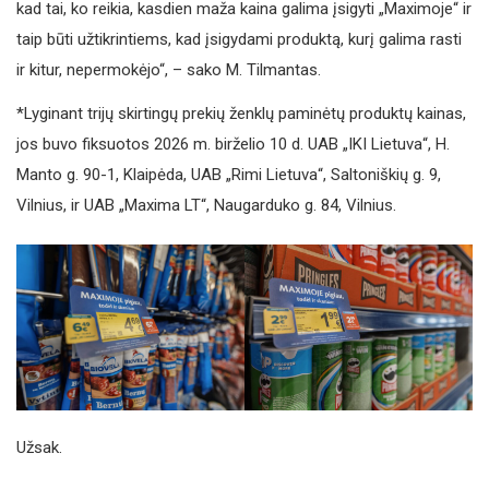
kad tai, ko reikia, kasdien maža kaina galima įsigyti „Maximoje“ ir
taip būti užtikrintiems, kad įsigydami produktą, kurį galima rasti
ir kitur, nepermokėjo“, – sako M. Tilmantas.
*Lyginant trijų skirtingų prekių ženklų paminėtų produktų kainas,
jos buvo fiksuotos 2026 m. birželio 10 d. UAB „IKI Lietuva“, H.
Manto g. 90-1, Klaipėda, UAB „Rimi Lietuva“, Saltoniškių g. 9,
Vilnius, ir UAB „Maxima LT“, Naugarduko g. 84, Vilnius.
Užsak.