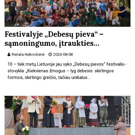
Festivalyje „Debesų pieva“ –
sąmoningumo, įtraukties…
Renata Nekrošienė
2026-08-08
10 – tiek metų Lietuvoje jau vyko „Debesų pievos“ festivalis-
stovyk­la. „Kiekvienas žmogus – lyg debesis: skirtingos
formos, skirtingo greičio, tačiau unikalus…