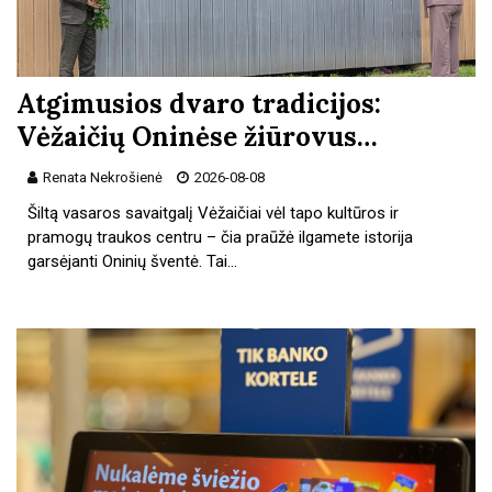
Atgimusios dvaro tradicijos:
Vėžaičių Oninėse žiūrovus…
Renata Nekrošienė
2026-08-08
Šiltą vasaros savaitgalį Vėžaičiai vėl tapo kultūros ir
pramogų traukos centru – čia praūžė ilgamete istorija
garsėjanti Oninių šventė. Tai…