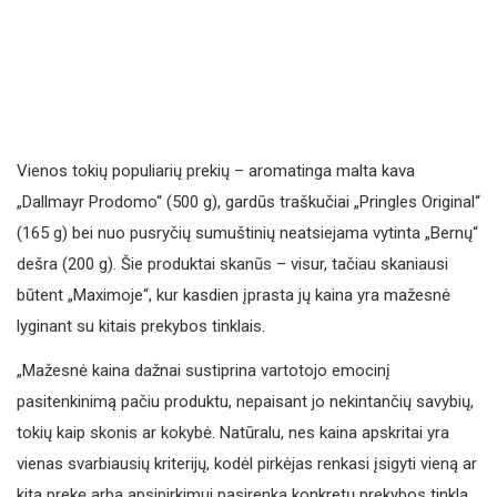
Vienos tokių populiarių prekių – aromatinga malta kava
„Dallmayr Prodomo“ (500 g), gardūs traškučiai „Pringles Original“
(165 g) bei nuo pusryčių sumuštinių neatsiejama vytinta „Bernų“
dešra (200 g). Šie produktai skanūs – visur, tačiau skaniausi
būtent „Maximoje“, kur kasdien įprasta jų kaina yra mažesnė
lyginant su kitais prekybos tinklais.
„Mažesnė kaina dažnai sustiprina vartotojo emocinį
pasitenkinimą pačiu produktu, nepaisant jo nekintančių savybių,
tokių kaip skonis ar kokybė. Natūralu, nes kaina apskritai yra
vienas svarbiausių kriterijų, kodėl pirkėjas renkasi įsigyti vieną ar
kitą prekę arba apsipirkimui pasirenka konkretų prekybos tinklą.