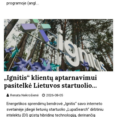
programoje (angl.…
„Ignitis“ klientų aptarnavimui
pasitelkė Lietuvos startuolio…
Renata Nekrošienė
2026-08-05
Energetikos sprendimų bendrovė „Ignitis“ savo interneto
svetainėje įdiegė lietuvių startuolio „LupaSearch“ dirbtiniu
intelektu (DI) grįstą hibridinę technologiją, derinančią