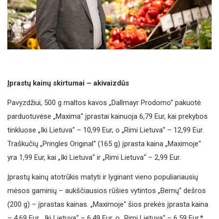
Įprastų kainų skirtumai – akivaizdūs
Pavyzdžiui, 500 g maltos kavos „Dallmayr Prodomo“ pakuotė
parduotuvėse „Maxima“ įprastai kainuoja 6,79 Eur, kai prekybos
tinkluose „Iki Lietuva“ – 10,99 Eur, o „Rimi Lietuva“ – 12,99 Eur.
Traškučių „Pringles Original“ (165 g) įprasta kaina „Maximoje“
yra 1,99 Eur, kai „Iki Lietuva“ ir „Rimi Lietuva“ – 2,99 Eur.
Įprastų kainų atotrūkis matyti ir lyginant vieno populiariausių
mėsos gaminių – aukščiausios rūšies vytintos „Bernų“ dešros
(200 g) – įprastas kainas. „Maximoje“ šios prekės įprasta kaina
– 4,69 Eur, „Iki Lietuva“ – 6,49 Eur, o „Rimi Lietuva“ – 6,59 Eur.*