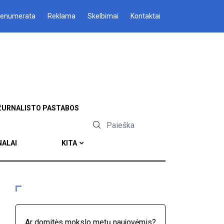
renumerata
Reklama
Skelbimai
Kontaktai
ŽURNALISTO PASTABOS
NALAI
KITA
Ar domitės mokslo metų naujovėmis?