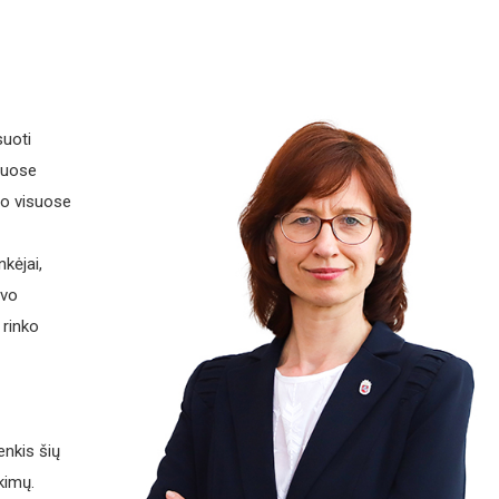
suoti
imuose
mo visuose
kėjai,
avo
 rinko
enkis šių
kimų.