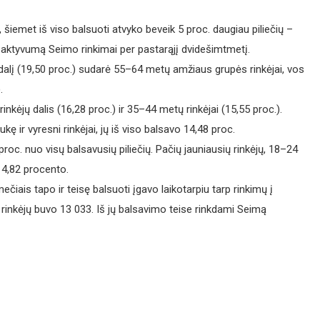
šiemet iš viso balsuoti atvyko beveik 5 proc. daugiau piliečių –
al aktyvumą Seimo rinkimai per pastarąjį dvidešimtmetį.
 dalį (19,50 proc.) sudarė 55–64 metų amžiaus grupės rinkėjai, vos
.
jų dalis (16,28 proc.) ir 35–44 metų rinkėjai (15,55 proc.).
ir vyresni rinkėjai, jų iš viso balsavo 14,48 proc.
oc. nuo visų balsavusių piliečių. Pačių jauniausių rinkėjų, 18–24
4,82 procento.
mečiais tapo ir teisę balsuoti įgavo laikotarpiu tarp rinkimų į
 rinkėjų buvo 13 033. Iš jų balsavimo teise rinkdami Seimą