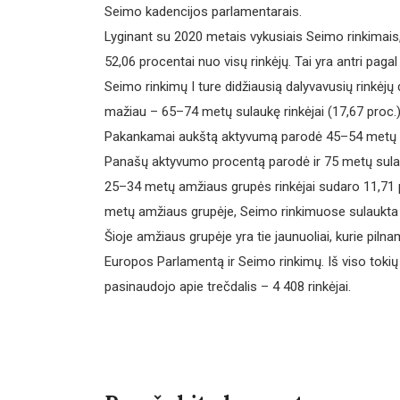
Seimo kadencijos parlamentarais.
Lyginant su 2020 metais vykusiais Seimo rinkimais, 
52,06 procentai nuo visų rinkėjų. Tai yra antri pag
Seimo rinkimų I ture didžiausią dalyvavusių rinkėjų
mažiau – 65–74 metų sulaukę rinkėjai (17,67 proc.)
Pakankamai aukštą aktyvumą parodė 45–54 metų rinkė
Panašų aktyvumo procentą parodė ir 75 metų sulaukę 
25–34 metų amžiaus grupės rinkėjai sudaro 11,71 pr
metų amžiaus grupėje, Seimo rinkimuose sulaukta 
Šioje amžiaus grupėje yra tie jaunuoliai, kurie pilna
Europos Parlamentą ir Seimo rinkimų. Iš viso tokių
pasinaudojo apie trečdalis – 4 408 rinkėjai.