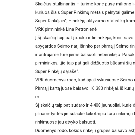
Skaičius stulbinantis – turime kone pusę milijono li
kuriuos šiais Super Rinkimų metais pelnytai galime 
Super Rinkėjais“, – rinkėjų aktyvumo statistiką ko
VRK pirmininkė Lina Petronienė.
Į šį skaičių taip pat įtraukti ir tie rinkėjai, kurie savo
apygardos Seimo narį išrinko per pirmąjį Seimo ri
ir antrajame ture jiems balsuoti nebereikėjo. Pasa
pirmininkės, „jie taip pat gali didžiuotis būdami šių
Super Rinkėjų sąraše“.
VRK duomenys rodo, kad spalį vykusiuose Seimo rin
Pirmąjį kartą juose balsavo 16 383 rinkėjai, iš kuri
m.
Šį skaičių taip pat sudaro ir 4 408 jaunuoliai, kur
pilnametystės jie sulaukė laikotarpiu tarp rinkimų
rinkimuose jau atvyko balsuoti.
Duomenys rodo, kokios rinkėjų grupės balsavo aktyv