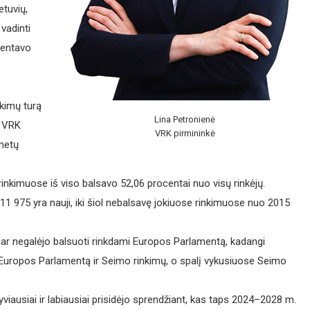
etuvių,
vadinti
mentavo
nkimų turą
Lina Petronienė
k VRK
VRK pirmininkė
 metų
kimuose iš viso balsavo 52,06 procentai nuo visų rinkėjų.
ų 11 975 yra nauji, iki šiol nebalsavę jokiuose rinkimuose nuo 2015
ie dar negalėjo balsuoti rinkdami Europos Parlamentą, kadangi
 į Europos Parlamentą ir Seimo rinkimų, o spalį vykusiuose Seimo
iausiai ir labiausiai prisidėjo sprendžiant, kas taps 2024–2028 m.