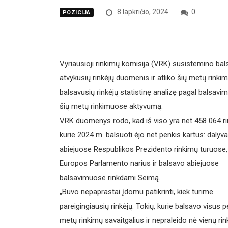
8 lapkričio, 2024
0
POZICIJA
Vyriausioji rinkimų komisija (VRK) susistemino bal
atvykusių rinkėjų duomenis ir atliko šių metų rink
balsavusių rinkėjų statistinę analizę pagal balsavi
šių metų rinkimuose aktyvumą.
VRK duomenys rodo, kad iš viso yra net 458 064 rin
kurie 2024 m. balsuoti ėjo net penkis kartus: dalyv
abiejuose Respublikos Prezidento rinkimų turuose,
Europos Parlamento narius ir balsavo abiejuose
balsavimuose rinkdami Seimą.
„Buvo nepaprastai įdomu patikrinti, kiek turime
pareigingiausių rinkėjų. Tokių, kurie balsavo visus p
metų rinkimų savaitgalius ir nepraleido nė vienų rin