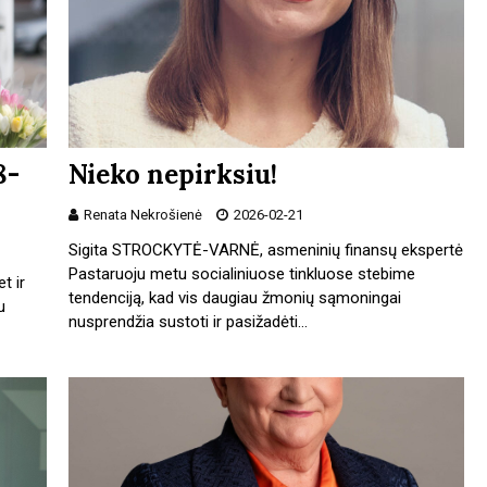
8-
Nieko nepirksiu!
Renata Nekrošienė
2026-02-21
Sigita STROCKYTĖ-VARNĖ, asmeninių finansų ekspertė
Pastaruoju metu socialiniuose tinkluose stebime
t ir
tendenciją, kad vis daugiau žmonių sąmoningai
u
nusprendžia sustoti ir pasižadėti…