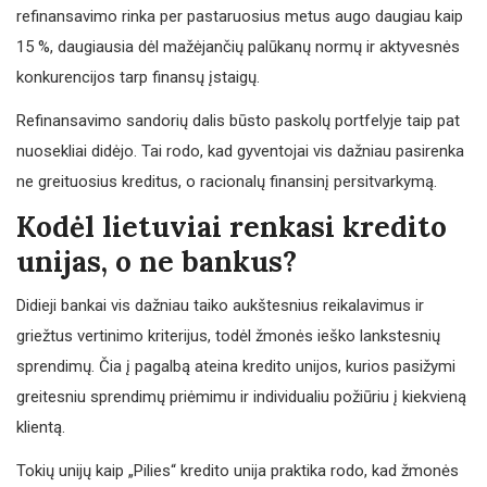
refinansavimo rinka per pastaruosius metus augo daugiau kaip
15 %, daugiausia dėl mažėjančių palūkanų normų ir aktyvesnės
konkurencijos tarp finansų įstaigų.
Refinansavimo sandorių dalis būsto paskolų portfelyje taip pat
nuosekliai didėjo. Tai rodo, kad gyventojai vis dažniau pasirenka
ne greituosius kreditus, o racionalų finansinį persitvarkymą.
Kodėl lietuviai renkasi kredito
unijas, o ne bankus?
Didieji bankai vis dažniau taiko aukštesnius reikalavimus ir
griežtus vertinimo kriterijus, todėl žmonės ieško lankstesnių
sprendimų. Čia į pagalbą ateina kredito unijos, kurios pasižymi
greitesniu sprendimų priėmimu ir individualiu požiūriu į kiekvieną
klientą.
Tokių unijų kaip „Pilies“ kredito unija praktika rodo, kad žmonės