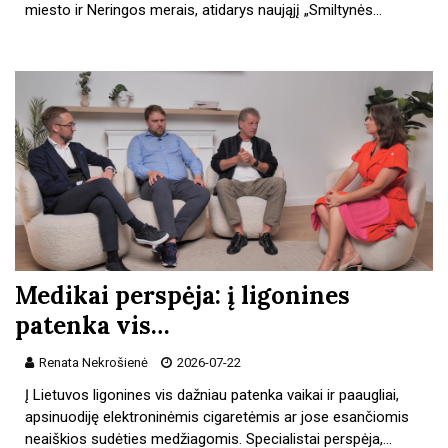
miesto ir Neringos merais, atidarys naująjį „Smiltynės…
Medikai perspėja: į ligonines
patenka vis…
Renata Nekrošienė
2026-07-22
Į Lietuvos ligonines vis dažniau patenka vaikai ir paaugliai,
apsinuodiję elektroninėmis cigaretėmis ar jose esančiomis
neaiškios sudėties medžiagomis. Specialistai perspėja,…