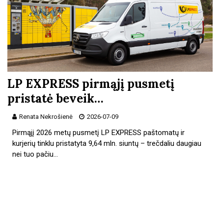
LP EXPRESS pirmąjį pusmetį
pristatė beveik…
Renata Nekrošienė
2026-07-09
Pirmąjį 2026 metų pusmetį LP EXPRESS paštomatų ir
kurjerių tinklu pristatyta 9,64 mln. siuntų – trečdaliu daugiau
nei tuo pačiu…