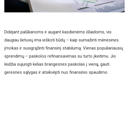
Didėjant palūkanoms ir augant kasdienėms išlaidoms, vis
daugiau lietuvių ima ieškoti būdų – kaip sumažinti mėnesines
įmokas ir susigrąžinti finansinį stabilumą. Vienas populiariausių
sprendimų – paskolos refinansavimas su turto įkeitimu. Jis
leidžia sujungti kelias brangesnes paskolas į vieną, gauti
geresnes sąlygas ir atsikvėpti nuo finansinio spaudimo.