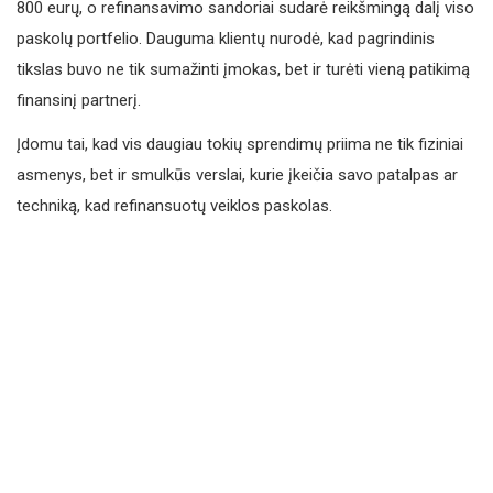
800 eurų, o refinansavimo sandoriai sudarė reikšmingą dalį viso
paskolų portfelio. Dauguma klientų nurodė, kad pagrindinis
tikslas buvo ne tik sumažinti įmokas, bet ir turėti vieną patikimą
finansinį partnerį.
Įdomu tai, kad vis daugiau tokių sprendimų priima ne tik fiziniai
asmenys, bet ir smulkūs verslai, kurie įkeičia savo patalpas ar
techniką, kad refinansuotų veiklos paskolas.