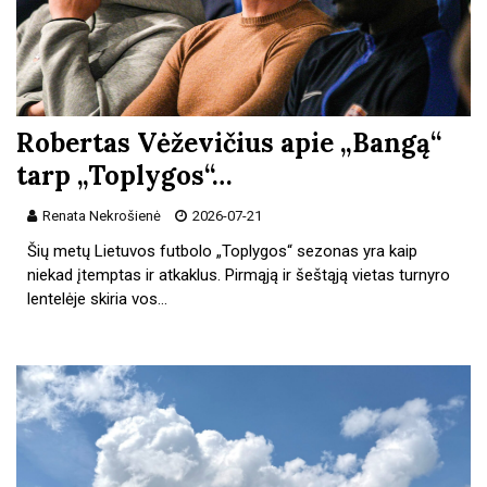
Robertas Vėževičius apie „Bangą“
tarp „Toplygos“…
Renata Nekrošienė
2026-07-21
Šių metų Lietuvos futbolo „Toplygos“ sezonas yra kaip
niekad įtemptas ir atkaklus. Pirmąją ir šeštąją vietas turnyro
lentelėje skiria vos…