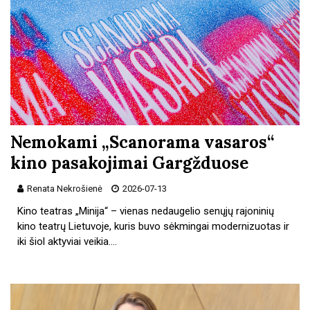
Nemokami „Scanorama vasaros“
kino pasakojimai Gargžduose
Renata Nekrošienė
2026-07-13
Kino teatras „Minija“ – vienas nedaugelio senųjų rajoninių
kino teatrų Lietuvoje, kuris buvo sėkmingai modernizuotas ir
iki šiol aktyviai veikia.…