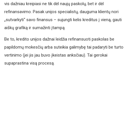
vis dažniau kreipiasi ne tik dėl naujų paskolų, bet ir dėl
refinansavimo. Pasak unijos specialistų, dauguma klientų nori
„sutvarkyti“ savo finansus – sujungti kelis kreditus į vieną, gauti
aiškų grafiką ir sumažinti įtampą.
Be to, kredito unijos dažnai leidžia refinansuoti paskolas be
papildomų mokesčių arba suteikia galimybę tai padaryti be turto
vertinimo (jei jis jau buvo įkeistas anksčiau). Tai gerokai
supaprastina visą procesą.