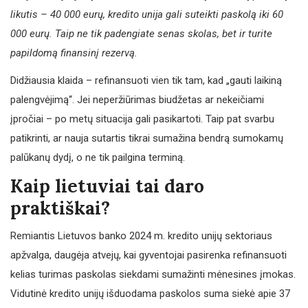
likutis – 40 000 eurų, kredito unija gali suteikti paskolą iki 60
000 eurų. Taip ne tik padengiate senas skolas, bet ir turite
papildomą finansinį rezervą.
Didžiausia klaida – refinansuoti vien tik tam, kad „gauti laikiną
palengvėjimą“. Jei neperžiūrimas biudžetas ar nekeičiami
įpročiai – po metų situacija gali pasikartoti. Taip pat svarbu
patikrinti, ar nauja sutartis tikrai sumažina bendrą sumokamų
palūkanų dydį, o ne tik pailgina terminą.
Kaip lietuviai tai daro
praktiškai?
Remiantis Lietuvos banko 2024 m. kredito unijų sektoriaus
apžvalga, daugėja atvejų, kai gyventojai pasirenka refinansuoti
kelias turimas paskolas siekdami sumažinti mėnesines įmokas.
Vidutinė kredito unijų išduodama paskolos suma siekė apie 37