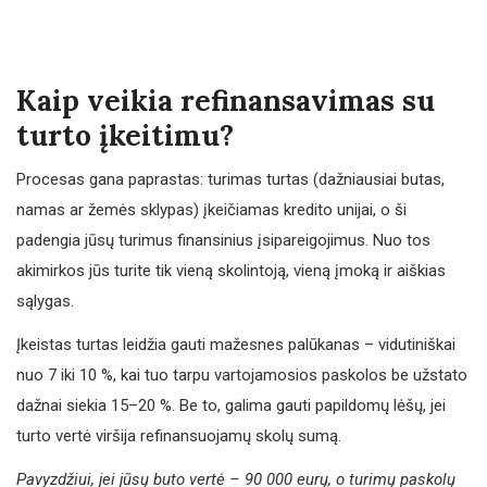
Kaip veikia refinansavimas su
turto įkeitimu?
Procesas gana paprastas: turimas turtas (dažniausiai butas,
namas ar žemės sklypas) įkeičiamas kredito unijai, o ši
padengia jūsų turimus finansinius įsipareigojimus. Nuo tos
akimirkos jūs turite tik vieną skolintoją, vieną įmoką ir aiškias
sąlygas.
Įkeistas turtas leidžia gauti mažesnes palūkanas – vidutiniškai
nuo 7 iki 10 %, kai tuo tarpu vartojamosios paskolos be užstato
dažnai siekia 15–20 %. Be to, galima gauti papildomų lėšų, jei
turto vertė viršija refinansuojamų skolų sumą.
Pavyzdžiui, jei jūsų buto vertė – 90 000 eurų, o turimų paskolų