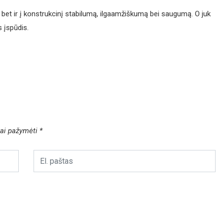
 bet ir į konstrukcinį stabilumą, ilgaamžiškumą bei saugumą. O juk
s įspūdis.
liai pažymėti
*