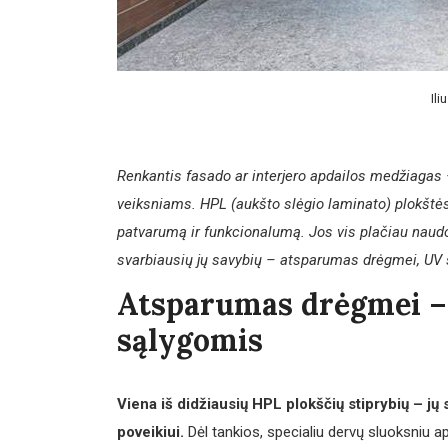
Ili
Renkantis fasado ar interjero apdailos medžiagas 
veiksniams. HPL (aukšto slėgio laminato) plokštės 
patvarumą ir funkcionalumą. Jos vis plačiau naudo
svarbiausių jų savybių – atsparumas drėgmei, UV
Atsparumas drėgmei – 
sąlygomis
Viena iš didžiausių HPL plokščių stiprybių – jų
poveikiui.
Dėl tankios, specialiu dervų sluoksniu 