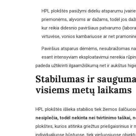
HPL plokštės pasižymi dideliu atsparumu įvai
priemonėms, alyvoms ar dažams, todėl jos dažn
kur reikia didesnio paviršiaus patvarumo (labora
virtuvėse, vonios kambariuose ar net pramonin
Paviršius atsparus dėmėms, nesubraižomas naudo
esant intensyviam eksploatavimui nereikia rūpint
padeda užtikrinti ilgaamžiškumą net ir aukštus higi
Stabilumas ir sauguma
visiems metų laikams
HPL plokštės išlieka stabilios tiek žiemos šalčiuos
nesiplečia, todėl nekinta nei tvirtinimo taškai, 
plokštes, kurios atitinka griežtus priešgaisrinius 
individualiuose būstuose, tiek viešuosiuose objektu