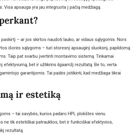
. Visa apsauga yra jau integruota į pačią medžiagą.
 perkant?
 paskirtį – ar jos skirtos naudoti lauko, ar vidaus sąlygomis. Nors
taikytos išorės sąlygoms – turi storesnį apsauginį sluoksnį, papildomą
ms. Taip pat svarbu įvertinti montavimo sistemą. Tinkamai
 efektyvumą, bet ir užtikrins ilgaamžį rezultatą. Be to, verta
 gamintojo garantijomis. Tai padės įsitikinti, kad medžiaga tikrai
umą ir estetiką
ms – tai savybės, kurios padaro HPL plokštes vienu
 ne tik estetiškai patrauklios, bet ir funkciškai efektyvios,
ikį rezultatą.