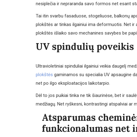
nesiplečia ir nepraranda savo formos net esant st
Tai itin svarbu fasaduose, stogeliuose, balkonų apd
plokštės ar tinkas ilgainiui ima deformuotis. Net ir
plokštės išlaiko savo mechanines savybes be pa
UV spindulių poveikis 
Ultravioletiniai spinduliai ilgainiui veikia daugelį 
plokštės
gaminamos su specialia UV apsaugine danga
net po ilgo eksploatacijos laikotarpio.
Dėl to jos puikiai tinka ne tik šiaurinėse, bet ir sa
medžiagų. Net ryškesni, kontrastingi atspalviai ar m
Atsparumas cheminė
funkcionalumas net 