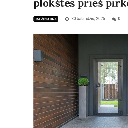
plokštes prieš pir
30 balandžio, 2025
0
TAI ŽINOTINA