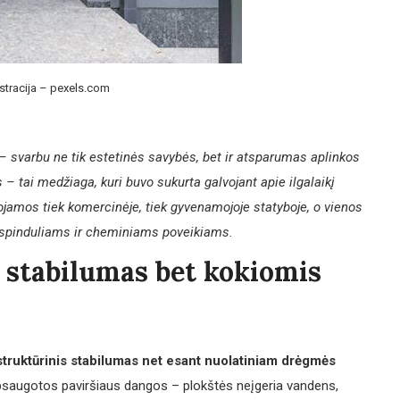
ustracija – pexels.com
– svarbu ne tik estetinės savybės, bet ir atsparumas aplinkos
– tai medžiaga, kuri buvo sukurta galvojant apie ilgalaikį
jamos tiek komercinėje, tiek gyvenamojoje statyboje, o vienos
 spinduliams ir cheminiams poveikiams.
stabilumas bet kokiomis
 struktūrinis stabilumas net esant nuolatiniam drėgmės
apsaugotos paviršiaus dangos – plokštės neįgeria vandens,