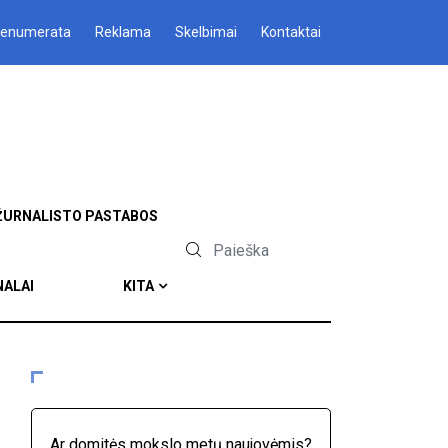
renumerata
Reklama
Skelbimai
Kontaktai
ŽURNALISTO PASTABOS
NALAI
KITA
Ar domitės mokslo metų naujovėmis?