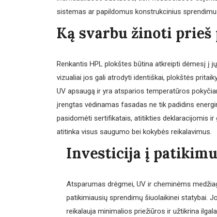
sistemas ar papildomus konstrukcinius sprendimus
Ką svarbu žinoti prieš
Renkantis HPL plokštes būtina atkreipti dėmesį į jų
vizualiai jos gali atrodyti identiškai, plokštės pri
UV apsaugą ir yra atsparios temperatūros pokyčia
įrengtas vėdinamas fasadas ne tik padidins energinį
pasidomėti sertifikatais, atitikties deklaracijomis ir
atitinka visus saugumo bei kokybės reikalavimus.
Investicija į patikim
Atsparumas drėgmei, UV ir cheminėms medžiago
patikimiausių sprendimų šiuolaikinei statybai. Jos
reikalauja minimalios priežiūros ir užtikrina ilgala