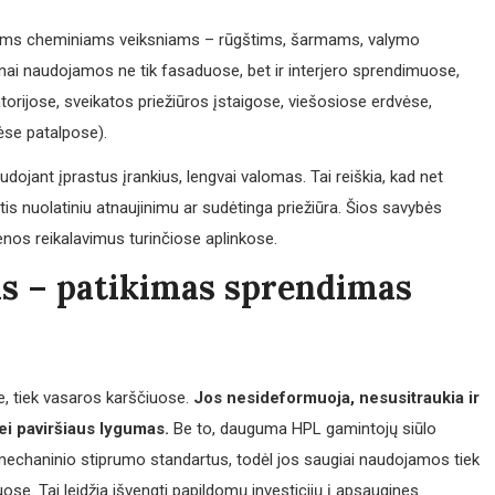
riems cheminiams veiksniams – rūgštims, šarmams, valymo
ai naudojamos ne tik fasaduose, bet ir interjero sprendimuose,
torijose, sveikatos priežiūros įstaigose, viešosiose erdvėse,
ėse patalpose).
jant įprastus įrankius, lengvai valomas. Tai reiškia, kad net
is nuolatiniu atnaujinimu ar sudėtinga priežiūra. Šios savybės
enos reikalavimus turinčiose aplinkose.
s – patikimas sprendimas
e, tiek vasaros karščiuose.
Jos nesideformuoja, nesusitraukia ir
nei paviršiaus lygumas.
Be to, dauguma HPL gamintojų siūlo
ir mechaninio stiprumo standartus, todėl jos saugiai naudojamos tiek
ose. Tai leidžia išvengti papildomų investicijų į apsaugines