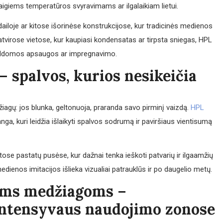
aigiems temperatūros svyravimams ar ilgalaikiam lietui.
ailoje ar kitose išorinėse konstrukcijose, kur tradicinės medienos
 atvirose vietose, kur kaupiasi kondensatas ar tirpsta sniegas, HPL
pildomos apsaugos ar impregnavimo.
– spalvos, kurios nesikeičia
medžiagų: jos blunka, geltonuoja, praranda savo pirminį vaizdą.
HPL
, kuri leidžia išlaikyti spalvos sodrumą ir paviršiaus vientisumą
ulėtose pastatų pusėse, kur dažnai tenka ieškoti patvarių ir ilgaamžių
edienos imitacijos išlieka vizualiai patrauklūs ir po daugelio metų.
ms medžiagoms –
intensyvaus naudojimo zonose