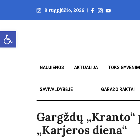
8 rugpjūčio, 2026
|
Open toolbar
NAUJIENOS
AKTUALIJA
TOKS GYVENI
SAVIVALDYBĖJE
GARAŽO RAKTAI
Gargždų „Kranto“ 
„Karjeros diena“