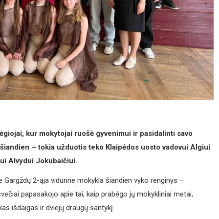
ėgiojai, kur mokytojai ruošė gyvenimui ir pasidalinti savo
ja šiandien – tokia užduotis teko Klaipėdos uosto vadovui Algiui
iui Alvydui Jokubaičiui.
je Gargždų 2-ąja vidurine mokykla šiandien vyko renginys –
večiai papasakojo apie tai, kaip prabėgo jų mokykliniai metai,
kas išdaigas ir dviejų draugų santykį.