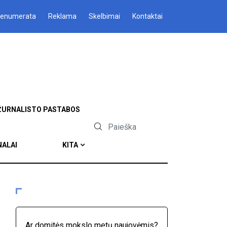
renumerata
Reklama
Skelbimai
Kontaktai
ŽURNALISTO PASTABOS
NALAI
KITA
Ar domitės mokslo metų naujovėmis?