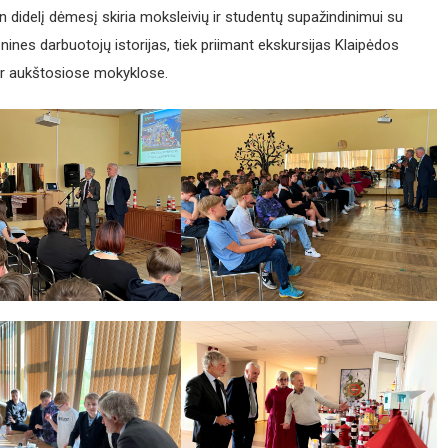
in didelį dėmesį skiria moksleivių ir studentų supažindinimui su
enines darbuotojų istorijas, tiek priimant ekskursijas Klaipėdos
 ir aukštosiose mokyklose.