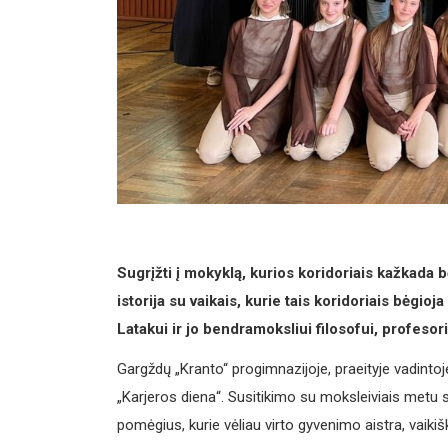
Sugrįžti į mokyklą, kurios koridoriais kažkada b
istorija su vaikais, kurie tais koridoriais bėgio
Latakui ir jo bendramoksliui filosofui, profesor
Gargždų „Kranto“ progimnazijoje, praeityje vadinto
„Karjeros diena“. Susitikimo su moksleiviais metu s
pomėgius, kurie vėliau virto gyvenimo aistra, vaikiš