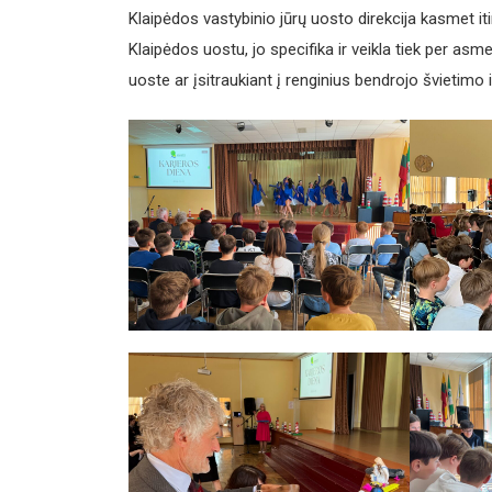
Klaipėdos vastybinio jūrų uosto direkcija kasmet it
Klaipėdos uostu, jo specifika ir veikla tiek per asm
uoste ar įsitraukiant į renginius bendrojo švietimo