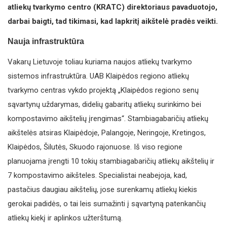
atliekų tvarkymo centro (KRATC) direktoriaus pavaduotojo,
darbai baigti, tad tikimasi, kad lapkritį aikštelė pradės veikti.
Nauja infrastruktūra
Vakarų Lietuvoje toliau kuriama naujos atliekų tvarkymo
sistemos infrastruktūra. UAB Klaipėdos regiono atliekų
tvarkymo centras vykdo projektą „Klaipėdos regiono senų
sąvartynų uždarymas, didelių gabaritų atliekų surinkimo bei
kompostavimo aikštelių įrengimas“. Stambiagabaričių atliekų
aikštelės atsiras Klaipėdoje, Palangoje, Neringoje, Kretingos,
Klaipėdos, Šilutės, Skuodo rajonuose. Iš viso regione
planuojama įrengti 10 tokių stambiagabaričių atliekų aikštelių ir
7 kompostavimo aikšteles. Specialistai neabejoja, kad,
pastačius daugiau aikštelių, jose surenkamų atliekų kiekis
gerokai padidės, o tai leis sumažinti į sąvartyną patenkančių
atliekų kiekį ir aplinkos užterštumą.