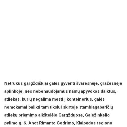
Netrukus gargždiškiai galės gyventi švaresnėje, gražesnėje
aplinkoje, nes nebenaudojamus namų apyvokos daiktus,
atliekas, kurių negalima mesti į konteinerius, galės
nemokamai palikti tam tikslui skirtoje stambiagabaričių
atliekų priėmimo aikštelėje Gargžduose, Galežinkelio
pylimo g. 6. Anot Rimanto Gedrimo, Klaipėdos regiono