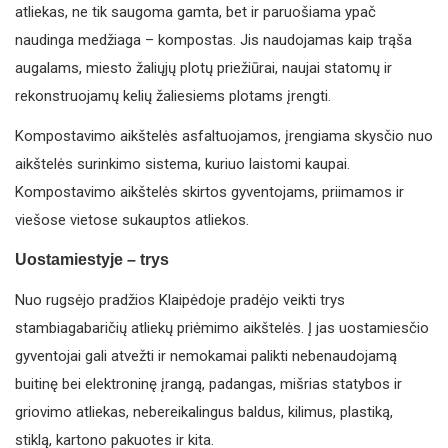
atliekas, ne tik saugoma gamta, bet ir paruošiama ypač
naudinga medžiaga – kompostas. Jis naudojamas kaip trąša
augalams, miesto žaliųjų plotų priežiūrai, naujai statomų ir
rekonstruojamų kelių žaliesiems plotams įrengti.
Kompostavimo aikštelės asfaltuojamos, įrengiama skysčio nuo
aikštelės surinkimo sistema, kuriuo laistomi kaupai.
Kompostavimo aikštelės skirtos gyventojams, priimamos ir
viešose vietose sukauptos atliekos.
Uostamiestyje – trys
Nuo rugsėjo pradžios Klaipėdoje pradėjo veikti trys
stambiagabaričių atliekų priėmimo aikštelės. Į jas uostamiesčio
gyventojai gali atvežti ir nemokamai palikti nebenaudojamą
buitinę bei elektroninę įrangą, padangas, mišrias statybos ir
griovimo atliekas, nebereikalingus baldus, kilimus, plastiką,
stiklą, kartono pakuotes ir kita.