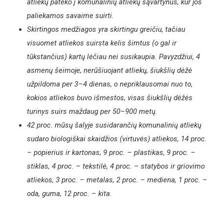
atliekų pateko į komunalinių atliekų sąvartynus, kur jos
paliekamos savaime suirti.
Skirtingos medžiagos yra skirtingu greičiu, tačiau
visuomet atliekos suirsta kelis šimtus (o gal ir
tūkstančius) kartų lėčiau nei susikaupia. Pavyzdžiui, 4
asmenų šeimoje, nerūšiuojant atliekų, šiukšlių dėžė
užpildoma per 3–4 dienas, o nepriklausomai nuo to,
kokios atliekos buvo išmestos, visas šiukšlių dėžės
turinys suirs maždaug per 50–900 metų.
42 proc. mūsų šalyje susidarančių komunalinių atliekų
sudaro biologiškai skaidžios (virtuvės) atliekos, 14 proc.
– popierius ir kartonas, 9 proc. – plastikas, 9 proc. –
stiklas, 4 proc. – tekstilė, 4 proc. – statybos ir griovimo
atliekos, 3 proc. – metalas, 2 proc. – mediena, 1 proc. –
oda, guma, 12 proc. – kita.