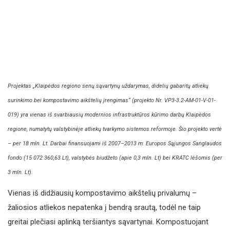
Projektas „Klaipėdos regiono senų sąvartynų uždarymas, didelių gabaritų atliekų
surinkimo bei kompostavimo aikštelių įrengimas“ (projekto Nr. VP3-3.2-AM-01-V-01-
019) yra vienas iš svarbiausių modernios infrastruktūros kūrimo darbų Klaipėdos
regione, numatytų valstybinėje atliekų tvarkymo sistemos reformoje. Šio projekto vertė
– per 18 mln. Lt. Darbai finansuojami iš 2007–2013 m. Europos Sąjungos Sanglaudos
fondo (15 072 360,63 Lt), valstybės biudžeto (apie 0,3 mln. Lt) bei KRATC lėšomis (per
3 mln. Lt).
Vienas iš didžiausių kompostavimo aikštelių privalumų –
žaliosios atliekos nepatenka į bendrą srautą, todėl ne taip
greitai plečiasi aplinką teršiantys sąvartynai. Kompostuojant