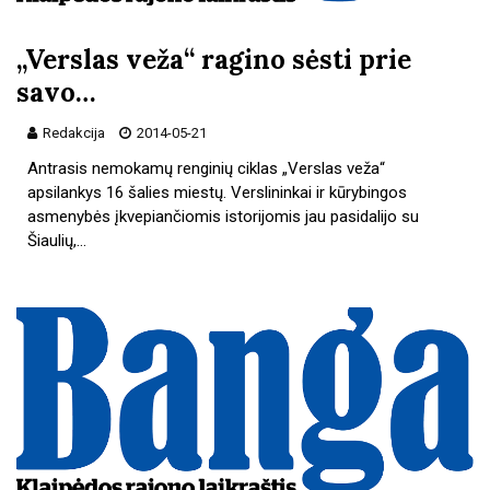
„Verslas veža“ ragino sėsti prie
savo…
Redakcija
2014-05-21
Antrasis nemokamų renginių ciklas „Verslas veža“
apsilankys 16 šalies miestų. Verslininkai ir kūrybingos
asmenybės įkvepiančiomis istorijomis jau pasidalijo su
Šiaulių,…