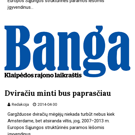
Europos Sąjungos struktūrinės paramos lėšomis
įgyvendinus…
Dviračiu minti bus paprasčiau
Redakcija
2014-04-30
Gargžduose dviračių mėgėjų niekada turbūt nebus kiek
Amsterdame, bet atsiranda viltis, jog, 2007–2013 m.
Europos Sąjungos struktūrinės paramos lėšomis
įgyvendinus…