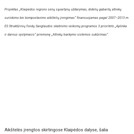
Projektas „Klaipėdos regiono senų sąvartynų uždarymas, didelių gabaritų atliekų
surinkimo bei kompostavimo aikštelių įrengimas“ finansuojamas pagal 2007–2013 m.
ES Struktūrinių fondų Sanglaudos skatinimo veiksmų programos 3 prioriteto „Aplinka
ir darnus vystymasis“ priemonę „Atliekų tvarkymo sistemos sukūrimas“.
Aikštelės įrengtos skirtingose Klaipėdos dalyse, šalia