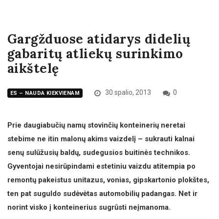
Gargžduose atidarys didelių
gabaritų atliekų surinkimo
aikštelę
30 spalio, 2013
0
ES – NAUDA KIEKVIENAM
Prie daugiabučių namų stovinčių konteinerių neretai
stebime ne itin malonų akims vaizdelį – sukrauti kalnai
senų sulūžusių baldų, sudegusios buitinės technikos.
Gyventojai nesirūpindami estetiniu vaizdu atitempia po
remontų pakeistus unitazus, vonias, gipskartonio plokštes,
ten pat suguldo sudėvėtas automobilių padangas. Net ir
norint visko į konteinerius sugrūsti neįmanoma.