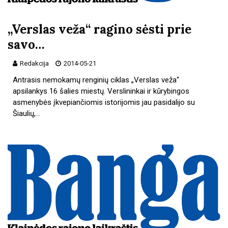
„Verslas veža“ ragino sėsti prie
savo…
Redakcija
2014-05-21
Antrasis nemokamų renginių ciklas „Verslas veža“
apsilankys 16 šalies miestų. Verslininkai ir kūrybingos
asmenybės įkvepiančiomis istorijomis jau pasidalijo su
Šiaulių,…