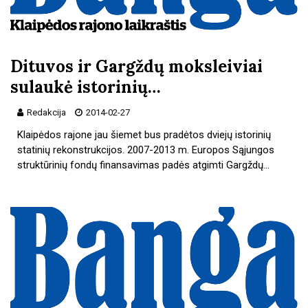
Dituvos ir Gargždų moksleiviai
sulaukė istorinių…
Redakcija
2014-02-27
Klaipėdos rajone jau šiemet bus pradėtos dviejų istorinių
statinių rekonstrukcijos. 2007-2013 m. Europos Sąjungos
struktūrinių fondų finansavimas padės atgimti Gargždų…