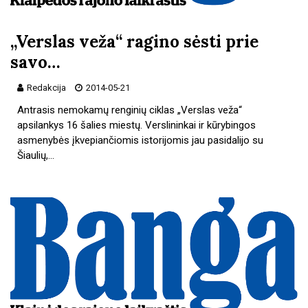
„Verslas veža“ ragino sėsti prie
savo…
Redakcija
2014-05-21
Antrasis nemokamų renginių ciklas „Verslas veža“
apsilankys 16 šalies miestų. Verslininkai ir kūrybingos
asmenybės įkvepiančiomis istorijomis jau pasidalijo su
Šiaulių,…