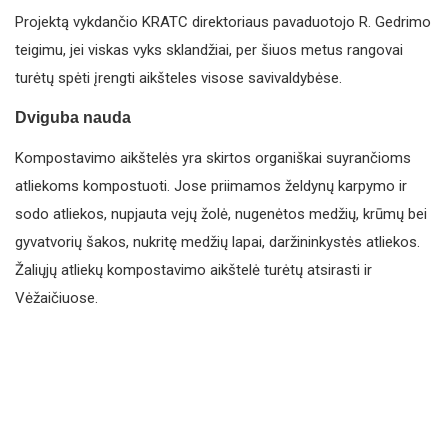
Projektą vykdančio KRATC direktoriaus pavaduotojo R. Gedrimo
teigimu, jei viskas vyks sklandžiai, per šiuos metus rangovai
turėtų spėti įrengti aikšteles visose savivaldybėse.
Dviguba nauda
Kompostavimo aikštelės yra skirtos organiškai suyrančioms
atliekoms kompostuoti. Jose priimamos želdynų karpymo ir
sodo atliekos, nupjauta vejų žolė, nugenėtos medžių, krūmų bei
gyvatvorių šakos, nukritę medžių lapai, daržininkystės atliekos.
Žaliųjų atliekų kompostavimo aikštelė turėtų atsirasti ir
Vėžaičiuose.