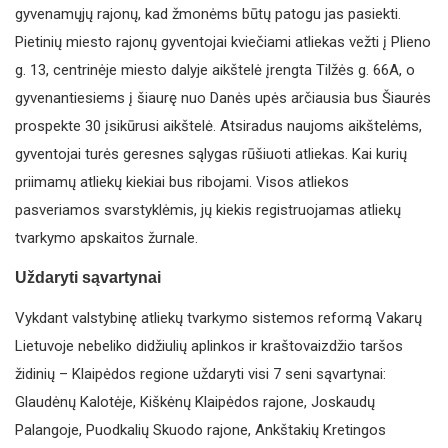
gyvenamųjų rajonų, kad žmonėms būtų patogu jas pasiekti.
Pietinių miesto rajonų gyventojai kviečiami atliekas vežti į Plieno
g. 13, centrinėje miesto dalyje aikštelė įrengta Tilžės g. 66A, o
gyvenantiesiems į šiaurę nuo Danės upės arčiausia bus Šiaurės
prospekte 30 įsikūrusi aikštelė. Atsiradus naujoms aikštelėms,
gyventojai turės geresnes sąlygas rūšiuoti atliekas. Kai kurių
priimamų atliekų kiekiai bus ribojami. Visos atliekos
pasveriamos svarstyklėmis, jų kiekis registruojamas atliekų
tvarkymo apskaitos žurnale.
Uždaryti sąvartynai
Vykdant valstybinę atliekų tvarkymo sistemos reformą Vakarų
Lietuvoje nebeliko didžiulių aplinkos ir kraštovaizdžio taršos
židinių – Klaipėdos regione uždaryti visi 7 seni sąvartynai:
Glaudėnų Kalotėje, Kiškėnų Klaipėdos rajone, Joskaudų
Palangoje, Puodkalių Skuodo rajone, Ankštakių Kretingos