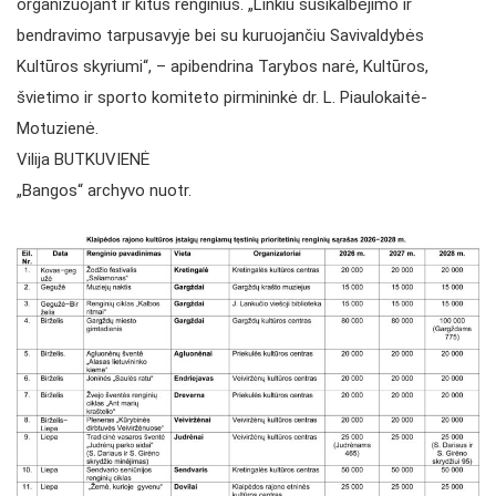
organizuojant ir kitus renginius. „Linkiu susikalbėjimo ir
bendravimo tarpusavyje bei su kuruojančiu Savivaldybės
Kultūros skyriumi“, – apibendrina Tarybos narė, Kultūros,
švietimo ir sporto komiteto pirmininkė dr. L. Piaulokaitė-
Motuzienė.
Vilija BUTKUVIENĖ
„Bangos“ archyvo nuotr.