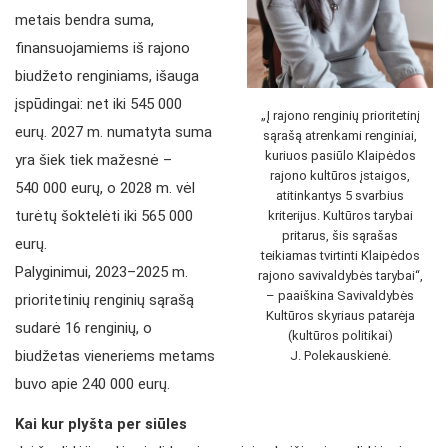
metais bend­ra suma,
finansuojamiems iš rajono
biudžeto renginiams, išauga
įspūdingai: net iki 545 000
„Į rajono renginių prioritetinį
eurų. 2027 m. numatyta suma
sąrašą atrenkami renginiai,
kuriuos pasiūlo Klaipėdos
yra šiek tiek mažesnė –
rajono kultūros įstaigos,
540 000 eurų, o 2028 m. vėl
atitinkantys 5 svarbius
turėtų šoktelėti iki 565 000
kriterijus. Kultūros tarybai
pritarus, šis sąrašas
eurų.
teikiamas tvirtinti Klaipėdos
Palyginimui, 2023–2025 m.
rajono savivaldybės tarybai“,
– paaiškina Savivaldybės
prioritetinių renginių sąrašą
Kultūros skyriaus patarėja
sudarė 16 renginių, o
(kultūros politikai)
biudžetas vieneriems metams
J. Polekauskienė.
buvo apie 240 000 eurų.
Kai kur plyšta per siūles