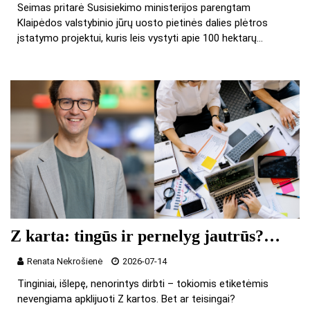
Seimas pritarė Susisiekimo ministerijos parengtam
Klaipėdos valstybinio jūrų uosto pietinės dalies plėtros
įstatymo projektui, kuris leis vystyti apie 100 hektarų…
Z karta: tingūs ir pernelyg jautrūs?…
Renata Nekrošienė
2026-07-14
Tinginiai, išlepę, nenorintys dirbti – tokiomis etiketėmis
nevengiama apklijuoti Z kartos. Bet ar teisingai?