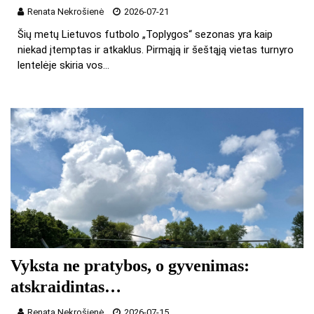
Renata Nekrošienė
2026-07-21
Šių metų Lietuvos futbolo „Toplygos“ sezonas yra kaip
niekad įtemptas ir atkaklus. Pirmąją ir šeštąją vietas turnyro
lentelėje skiria vos…
Vyksta ne pratybos, o gyvenimas:
atskraidintas…
Renata Nekrošienė
2026-07-15