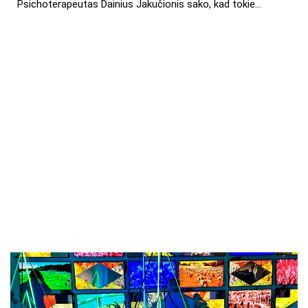
Psichoterapeutas Dainius Jakučionis sako, kad tokie…