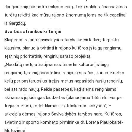
daugiau kaip pusantro milijono eurų. Toks solidus finansavimas
turėtų reikšti, kad mūsų rajono žinomumą lems ne tik cepelinai
iš Gargždų.
Svarbūs atrankos kriterijai
Klaipėdos rajono savivaldybės taryba ketvirtadienį tarp kitų
klausimų planuoja tvirtinti ir rajono kultūros įstaigų rengiamų
tęstinių prioritetinių renginių sąrašo projektą.
„Nuo kitų metų atnaujinamas trimetis kultūros įstaigų
rengiamų tęstinių prioritetinių renginių sąrašas, kuriame neliko
kelių per pastaruosius trejus metus nepasiteisinusių renginių,
bei atsirado naujų. Reikia pastebėti, kad šiems renginiams
skiriamas įspūdingas biudžetas (planuojama 1,65 mln. Eur per
trejus metus), todėl tikimasi ir atitinkamos kokybės“, –
atkreipia dėmesį rajono Savivaldybės tarybos narė, Kultūros,
švietimo ir sporto komiteto pirmininkė dr. Loreta Piaulokaitė-
Motuzienė.