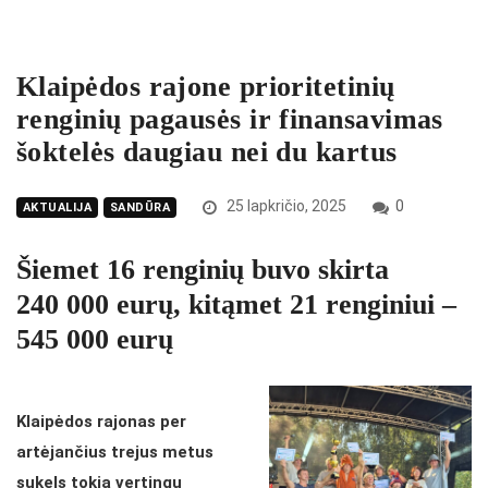
Klaipėdos rajone prioritetinių
renginių pagausės ir finansavimas
šoktelės daugiau nei du kartus
25 lapkričio, 2025
0
AKTUALIJA
SANDŪRA
Šiemet 16 renginių buvo skirta
240 000 eurų, kitąmet 21 renginiui –
545 000 eurų
Klaipėdos rajonas per
artėjančius trejus metus
sukels tokią vertingų