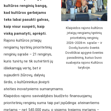
kultūros renginių bangą,
kad kultūros gerbėjams
teks labai pasukti galvas,
kaip visur suspėti, kaip
Klaipėdos rajono kultūros
įstaigų rengiamų tęstinių
viską pamatyti, aprėpti.
prioritetinių renginių
Rajono kultūros įstaigų
2026−2028 m. sąraše – ir
rengiamų tęstinių prioritetinių
Dovilų kurorto šventė.
Doviliškiai apgynė šventės
renginių sąraše – 21 renginys,
pavadinimą, kuriuo buvo
kuris turėtų ne tik sutvirtinti jų
suabejota rajono Kultūros
taryboje.
išliekamąją vertę, bet ir
sujaudinti žiūrovų, dalyvių
širdis, o kultūrininkus įkvėpti
ateities inovatyviems sumanymams.
Klaipėdos rajono savivaldybės biudžeto finansuojamų
prioritetinių renginių suma taip pat įspūdinga: ateinantiems
metams – net 545 000 eurų, o visiems trejiems metams –