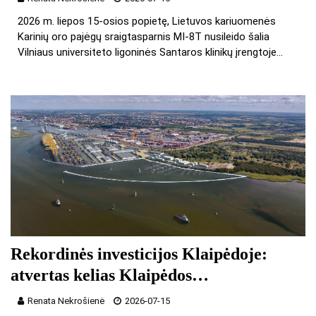
2026 m. liepos 15-osios popietę, Lietuvos kariuomenės
Karinių oro pajėgų sraigtasparnis MI-8T nusileido šalia
Vilniaus universiteto ligoninės Santaros klinikų įrengtoje…
Rekordinės investicijos Klaipėdoje:
atvertas kelias Klaipėdos…
Renata Nekrošienė
2026-07-15