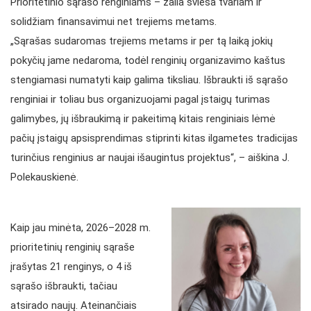
Prioritetinio sąrašo renginiams – žalia šviesa tvariam ir
solidžiam finansavimui net trejiems metams.
„Sąrašas sudaromas trejiems metams ir per tą laiką jokių
pokyčių jame nedaroma, todėl renginių organizavimo kaštus
stengiamasi numatyti kaip galima tiksliau. Išbraukti iš sąrašo
renginiai ir toliau bus organizuojami pagal įstaigų turimas
galimybes, jų išbraukimą ir pakeitimą kitais renginiais lėmė
pačių įstaigų apsisprendimas stiprinti kitas ilgametes tradicijas
turinčius renginius ar naujai išaugintus projektus“, – aiškina J.
Polekauskienė.
Kaip jau minėta, 2026–2028 m.
prioritetinių renginių sąraše
įrašytas 21 renginys, o 4 iš
sąrašo išbraukti, tačiau
atsirado naujų. Ateinančiais