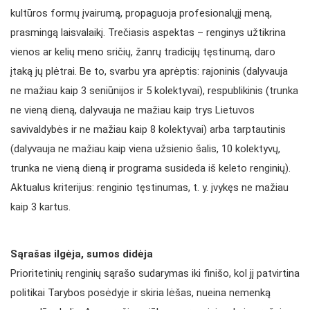
kultūros formų įvairumą, propaguoja profesionalųjį meną,
prasmingą laisvalaikį. Trečiasis aspektas – renginys užtikrina
vienos ar kelių meno sričių, žanrų tradicijų tęstinumą, daro
įtaką jų plėtrai. Be to, svarbu yra aprėptis: rajoninis (dalyvauja
ne mažiau kaip 3 seniūnijos ir 5 kolektyvai), respublikinis (trunka
ne vieną dieną, dalyvauja ne mažiau kaip trys Lietuvos
savivaldybės ir ne mažiau kaip 8 kolektyvai) arba tarptautinis
(dalyvauja ne mažiau kaip viena užsienio šalis, 10 kolektyvų,
trunka ne vieną dieną ir programa susideda iš keleto renginių).
Aktualus kriterijus: renginio tęstinumas, t. y. įvykęs ne mažiau
kaip 3 kartus.
Sąrašas ilgėja, sumos didėja
Prioritetinių renginių sąrašo sudarymas iki finišo, kol jį patvirtina
politikai Tarybos posėdyje ir skiria lėšas, nueina nemenką