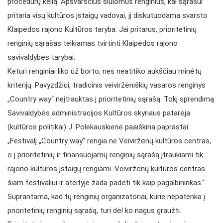
procedūrų kelią. Apsvarsčius siūlomus renginius, kai sąrašui
pritaria visų kultūros įstaigų vadovai, jį diskutuodama svarsto
Klaipėdos rajono Kultūros taryba. Jai pritarus, prioritetinių
renginių sąrašas teikiamas tvirtinti Klaipėdos rajono
savivaldybės tarybai.
Keturi renginiai liko už borto, nes neatitiko aukščiau minėtų
kriterijų. Pavyzdžiui, tradicinis veiviržėniškių vasaros renginys
„Country way“ neįtrauktas į prioritetinių sąrašą. Tokį sprendimą
Savivaldybės administracijos Kultūros skyriaus patarėja
(kultūros politikai) J. Polekauskienė paaiškina paprastai:
„Festivalį „Country way“ rengia ne Veiviržėnų kultūros centras,
o į prioritetinių ir finansuojamų renginių sąrašą įtraukiami tik
rajono kultūros įstaigų rengiami. Veiviržėnų kultūros centras
šiam festivaliui ir ateityje žada padėti tik kaip pagalbininkas.“
Suprantama, kad tų renginių organizatoriai, kurie nepatenka į
prioritetinių renginių sąrašą, turi dėl ko nagus graužti.