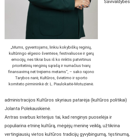
Savivaldybės
„Mums, gyventojams, linkiu kokybiškų reginių,
kultūringo elgesio šventėse, festivaliuose ir gerų
emocijų, nes tikrai bus iš ko rinktis patvirtinus
prioritetinių renginių sąrašą ir numačius tvarų
finansavimą net trejiems metams“, – sako rajono
Tarybos narė, Kultūros, švietimo ir sporto
komiteto pirmininkė dr. L. Piaulokaitė-Motuzienė.
administracijos Kultūros skyriaus patarėja (kultūros politikai)
Jolanta Polekauskienė.
Antras svarbus kriterijus tai, kad renginys puoselėja ir
populiarina etninę kultūrą, mėgėjų meninę veiklą, užtikrina
vertingiausių vietos kultūros tradicijų gyvybingumą, tęstinumą,