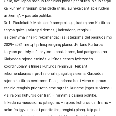
Gaila, bet liepos mėnuo renginiais plyšta per siūles, o tuo tarpu
kai kur net ir rugpjūtį prasideda štilis, jau nekalbant apie rudenį
ar žiemą“, – pastebi politikė.
Dr. L. Piaulokaitė-Motuzienė samprotauja, kad rajono Kultūros
taryba galėtų atkreipti dėmesį į kalendorinį renginių
išsidėstymą ir teikti rekomendacijas įstaigoms dėl pasiruošimo
2029–2031 metų tęstinių renginių planui. „Pritariu Kultūros
tarybos posėdyje išsakytoms pastaboms, kad pasigendama
Klaipėdos rajono etninės kultūros centro lyderystės
koordinuojant etninės kultūros renginius, teikiant
rekomendacijas ir profesionalią pagalbą visiems Klaipėdos
rajono kultūros centrams. Pasigendama bent vieno stipraus
etninio renginio prioritetiniame sąraše, kuriame jėgas suvienytų
visi rajono kultūros centrai“, – mintimis dalijasi politikė,
linkėdama viešosioms įstaigoms – rajono kultūros centrams –
sėkmės įgyvendinant prioritetinių renginių planą, taip pat