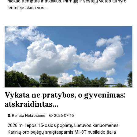
niekad įtemptas ir atkaklus. Pirmąją ir šeštąją vietas turnyro
lentelėje skiria vos…
Vyksta ne pratybos, o gyvenimas:
atskraidintas…
Renata Nekrošienė
2026-07-15
2026 m. liepos 15-osios popietę, Lietuvos kariuomenės
Karinių oro pajėgų sraigtasparnis MI-8T nusileido šalia