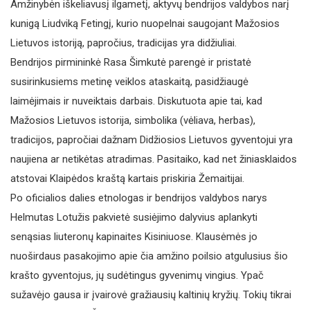
Amžinybėn iškeliavusį ilgametį, aktyvų bendrijos valdybos narį
kunigą Liudviką Fetingį, kurio nuopelnai saugojant Mažosios
Lietuvos istoriją, papročius, tradicijas yra didžiuliai.
Bendrijos pirmininkė Rasa Šimkutė parengė ir pristatė
susirinkusiems metinę veiklos ataskaitą, pasidžiaugė
laimėjimais ir nuveiktais darbais. Diskutuota apie tai, kad
Mažosios Lietuvos istorija, simbolika (vėliava, herbas),
tradicijos, papročiai dažnam Didžiosios Lietuvos gyventojui yra
naujiena ar netikėtas atradimas. Pasitaiko, kad net žiniasklaidos
atstovai Klaipėdos kraštą kartais priskiria Žemaitijai.
Po oficialios dalies etnologas ir bendrijos valdybos narys
Helmutas Lotužis pakvietė susiėjimo dalyvius aplankyti
senąsias liuteronų kapinaites Kisiniuose. Klausėmės jo
nuoširdaus pasakojimo apie čia amžino poilsio atgulusius šio
krašto gyventojus, jų sudėtingus gyvenimų vingius. Ypač
sužavėjo gausa ir įvairovė gražiausių kaltinių kryžių. Tokių tikrai