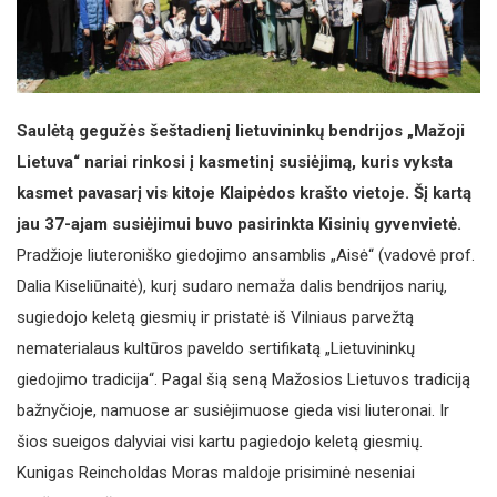
Saulėtą gegužės šeštadienį lietuvininkų bendrijos „Mažoji
Lietuva“ nariai rinkosi į kasmetinį susiėjimą, kuris vyksta
kasmet pavasarį vis kitoje Klaipėdos krašto vietoje. Šį kartą
jau 37-ajam susiėjimui buvo pasirinkta Kisinių gyvenvietė.
Pradžioje liuteroniško giedojimo ansamblis „Aisė“ (vadovė prof.
Dalia Kiseliūnaitė), kurį sudaro nemaža dalis bendrijos narių,
sugiedojo keletą giesmių ir pristatė iš Vilniaus parvežtą
nematerialaus kultūros paveldo sertifikatą „Lietuvininkų
giedojimo tradicija“. Pagal šią seną Mažosios Lietuvos tradiciją
bažnyčioje, namuose ar susiėjimuose gieda visi liuteronai. Ir
šios sueigos dalyviai visi kartu pagiedojo keletą giesmių.
Kunigas Reincholdas Moras maldoje prisiminė neseniai