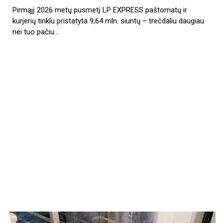
Pirmąjį 2026 metų pusmetį LP EXPRESS paštomatų ir
kurjerių tinklu pristatyta 9,64 mln. siuntų – trečdaliu daugiau
nei tuo pačiu…