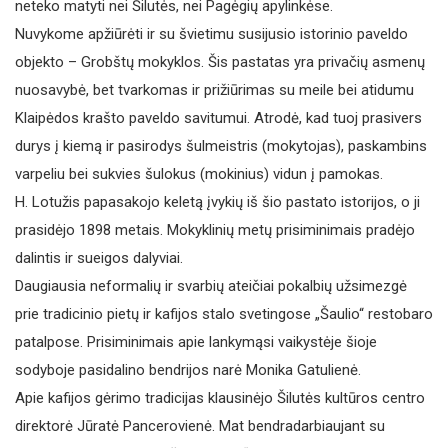
neteko matyti nei Šilutės, nei Pagėgių apylinkėse.
Nuvykome apžiūrėti ir su švietimu susijusio istorinio paveldo
objekto – Grobštų mokyklos. Šis pastatas yra privačių asmenų
nuosavybė, bet tvarkomas ir prižiūrimas su meile bei atidumu
Klaipėdos krašto paveldo savitumui. Atrodė, kad tuoj prasivers
durys į kiemą ir pasirodys šulmeistris (mokytojas), paskambins
varpeliu bei sukvies šulokus (mokinius) vidun į pamokas.
H. Lotužis papasakojo keletą įvykių iš šio pastato istorijos, o ji
prasidėjo 1898 metais. Mokyklinių metų prisiminimais pradėjo
dalintis ir sueigos dalyviai.
Daugiausia neformalių ir svarbių ateičiai pokalbių užsimezgė
prie tradicinio pietų ir kafijos stalo svetingose „Šaulio“ restobaro
patalpose. Prisiminimais apie lankymąsi vaikystėje šioje
sodyboje pasidalino bendrijos narė Monika Gatulienė.
Apie kafijos gėrimo tradicijas klausinėjo Šilutės kultūros centro
direktorė Jūratė Pancerovienė. Mat bendradarbiaujant su