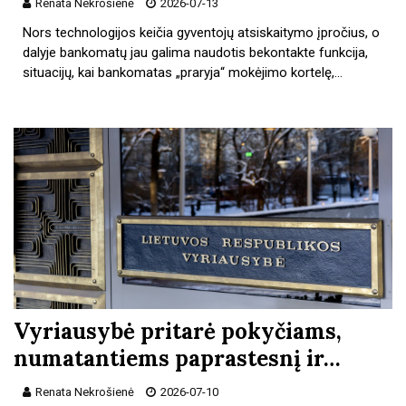
Renata Nekrošienė
2026-07-13
Nors technologijos keičia gyventojų atsiskaitymo įpročius, o
dalyje bankomatų jau galima naudotis bekontakte funkcija,
situacijų, kai bankomatas „praryja“ mokėjimo kortelę,…
Vyriausybė pritarė pokyčiams,
numatantiems paprastesnį ir…
Renata Nekrošienė
2026-07-10