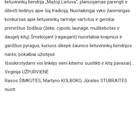
lietuvininkų bendrija „Mažoji Lietuva“, planuojamas parengti ir
išleisti leidinys apie šią tradiciją. Nuotaikingai vyko žaismingas
konkursas apie lietuvininkų tarmėje vartotus ir gerokai
primirštus žodžius (žekė, cypolė, launagė, muškebotas ir
daugelį kitų) Šmekiojant (ragaujant) nuostabiai kvapnius ir
gardžius pyragus, kuriuos iškepė šaunios lietuvininkų bendrijos
narės, pokalbiai užsitęsė.
Išsiskirstydami visi linkėjo vieni kitiems susitikti ir kitą pavasarį…
Virginija UŽPURVIENĖ
Rasos ŠIMKUTĖS, Martyno KOLBOKO, Jūratės STUBRAITĖS
nuotr.