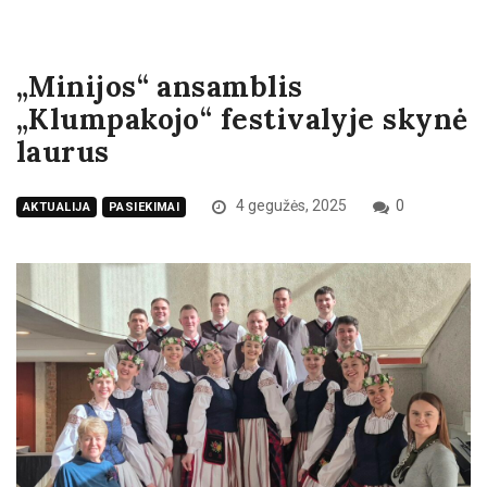
„Minijos“ ansamblis
„Klumpakojo“ festivalyje skynė
laurus
4 gegužės, 2025
0
AKTUALIJA
PASIEKIMAI