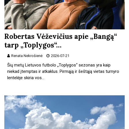
Robertas Vėževičius apie „Bangą“
tarp „Toplygos“…
Renata Nekrošienė
2026-07-21
Šių metų Lietuvos futbolo „Toplygos“ sezonas yra kaip
niekad įtemptas ir atkaklus. Pirmąją ir šeštąją vietas turnyro
lentelėje skiria vos…