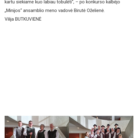
kartu siekiame kuo labiau tobulėti“, – po konkurso kalbėjo
„Minijos“ ansamblio meno vadovė Birutė Oželienė.
Vilija BUTKUVIENĖ