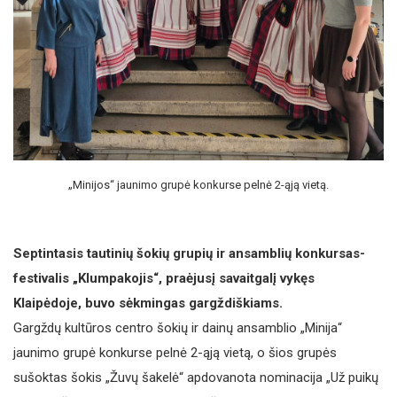
„Minijos“ jaunimo grupė konkurse pelnė 2-ąją vietą.
Septintasis tautinių šokių grupių ir ansamblių konkursas-
festivalis „Klumpakojis“, praėjusį savaitgalį vykęs
Klaipėdoje, buvo sėkmingas gargždiškiams.
Gargždų kultūros centro šokių ir dainų ansamblio „Minija“
jaunimo grupė konkurse pelnė 2-ąją vietą, o šios grupės
sušoktas šokis „Žuvų šakelė“ apdovanota nominacija „Už puikų