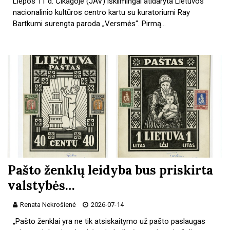
Liepos 11 d. Čikagoje (JAV) iškilmingai atidaryta Lietuvos
nacionalinio kultūros centro kartu su kuratoriumi Ray
Bartkumi surengta paroda „Versmės“. Pirmą…
Pašto ženklų leidyba bus priskirta
valstybės…
Renata Nekrošienė
2026-07-14
„Pašto ženklai yra ne tik atsiskaitymo už pašto paslaugas