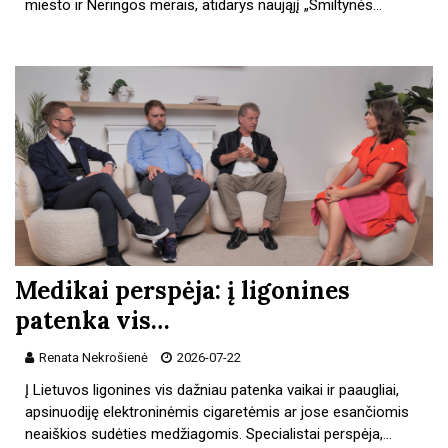
miesto ir Neringos merais, atidarys naująjį „Smiltynės…
Medikai perspėja: į ligonines
patenka vis…
Renata Nekrošienė
2026-07-22
Į Lietuvos ligonines vis dažniau patenka vaikai ir paaugliai,
apsinuodiję elektroninėmis cigaretėmis ar jose esančiomis
neaiškios sudėties medžiagomis. Specialistai perspėja,…