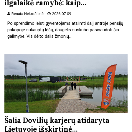
ilgalaikė ramybė: kaip…
Renata Nekrošienė
2026-07-09
Po sprendimo leisti gyventojams atsiimti dalį antroje pensijų
pakopoje sukauptų lėšų, daugelis suskubo pasinaudoti šia
galimybe. Vis dėlto dalis žmonių…
Šalia Dovilių karjerų atidaryta
Lietuvoje išskirtinė…