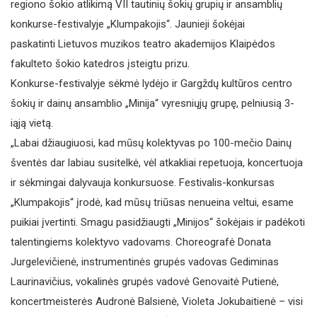
regiono šokio atlikimą VII tautinių šokių grupių ir ansamblių
konkurse-festivalyje „Klumpakojis“. Jaunieji šokėjai
paskatinti Lietuvos muzikos teatro akademijos Klaipėdos
fakulteto šokio katedros įsteigtu prizu.
Konkurse-festivalyje sėkmė lydėjo ir Gargždų kultūros centro
šokių ir dainų ansamblio „Minija“ vyresniųjų grupę, pelniusią 3-
iąją vietą.
„Labai džiaugiuosi, kad mūsų kolektyvas po 100-mečio Dainų
šventės dar labiau susitelkė, vėl atkakliai repetuoja, koncertuoja
ir sėkmingai dalyvauja konkursuose. Festivalis-konkursas
„Klumpakojis“ įrodė, kad mūsų triūsas nenueina veltui, esame
puikiai įvertinti. Smagu pasidžiaugti „Minijos“ šokėjais ir padėkoti
talentingiems kolektyvo vadovams. Choreografė Donata
Jurgelevičienė, instrumentinės grupės vadovas Gediminas
Laurinavičius, vokalinės grupės vadovė Genovaitė Putienė,
koncertmeisterės Audronė Balsienė, Violeta Jokubaitienė – visi