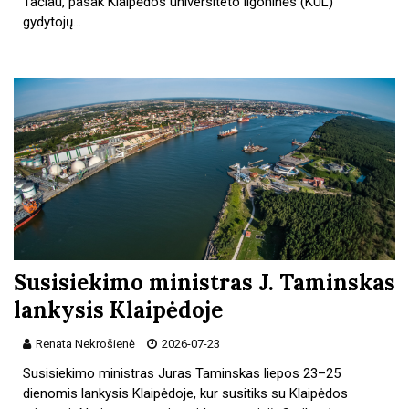
Tačiau, pasak Klaipėdos universiteto ligoninės (KUL)
gydytojų…
Susisiekimo ministras J. Taminskas
lankysis Klaipėdoje
Renata Nekrošienė
2026-07-23
Susisiekimo ministras Juras Taminskas liepos 23–25
dienomis lankysis Klaipėdoje, kur susitiks su Klaipėdos