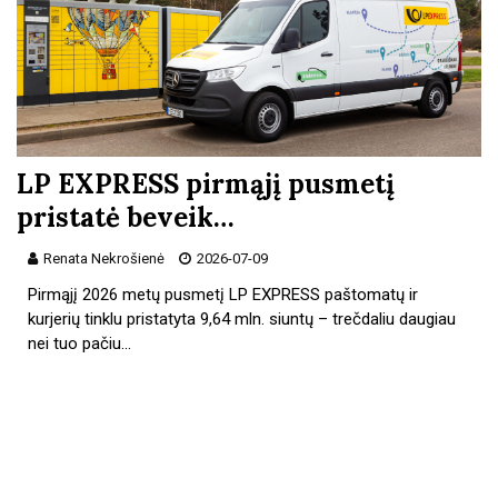
LP EXPRESS pirmąjį pusmetį
pristatė beveik…
Renata Nekrošienė
2026-07-09
Pirmąjį 2026 metų pusmetį LP EXPRESS paštomatų ir
kurjerių tinklu pristatyta 9,64 mln. siuntų – trečdaliu daugiau
nei tuo pačiu…