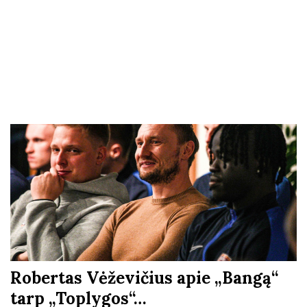
Robertas Vėževičius apie „Bangą“
tarp „Toplygos“…