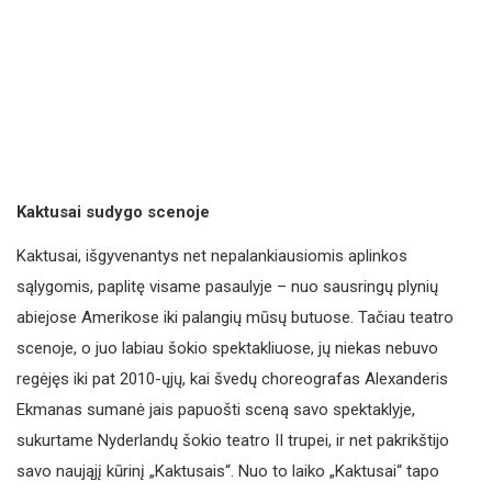
Kaktusai sudygo scenoje
Kaktusai, išgyvenantys net nepalankiausiomis aplinkos
sąlygomis, paplitę visame pasaulyje – nuo sausringų plynių
abiejose Amerikose iki palangių mūsų butuose. Tačiau teatro
scenoje, o juo labiau šokio spektakliuose, jų niekas nebuvo
regėjęs iki pat 2010-ųjų, kai švedų choreografas Alexanderis
Ekmanas sumanė jais papuošti sceną savo spektaklyje,
sukurtame Nyderlandų šokio teatro II trupei, ir net pakrikštijo
savo naująjį kūrinį „Kaktusais“. Nuo to laiko „Kaktusai“ tapo