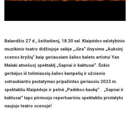
Balandžio 27 d., šeštadienį, 18.30 val. Klaipėdos valstybinio
muzikinio teatro didžiojoje salėje „Jūra“ išvysime „Auksinį
scenos kryžių“ kaip geriausiam šalies baleto artistui Yan
Malaki atnešusį spektaklį „Sapnai ir kaktusai“. Šokio
gerbėjus iš tolimiausių šalies kampelių ir užsienio
sutraukiantis pastatymas pripažintas geriausiu 2023 m.
spektakliu Klaipėdoje ir pelnė „Padėkos kaukę“. „Sapnai ir
kaktusai“ taps pirmuoju repertuariniu spektakliu pristatytu
naujojo teatro scenoje!