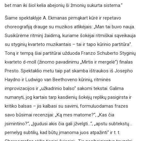
bet man iki šiol kelia abejonių ši žmonių sukurta sistema.“
Šiame spektaklyje A. Ekmanas pirmąkart kūrė ir repetavo
choreografiją drauge su muzikos atlikėjais: „Man tai buvo nauja.
Susikūrėme ritminį žaidimą, kuriame šokėjai ritmiškai sąveikauja
su styginių kvarteto muzikantais – tai ir tapo kūrinio partitūra“.
Toną ir tempą šiai partitūrai užduoda Franzo Schuberto Styginių
kvarteto d-moll (žinomo pavadinimu „Mirtis ir mergelė“) finalas
Presto. Spektaklio metu taip pat skamba ištraukos iš Josepho
Haydno ir Ludwigo van Beethoveno kūrinių, ritminės
improvizacijos ir „užkadrinio balso“ sakomi tekstai. Galima
numanyti, jog kartais tarp kasdienių šokėjų replikų pasigirsta ir
kritiko balsas – jis kalbasi su savimi, formuluodamas frazes
savo būsimai recenzijai: „Ką mes matome?“, „Kas čia
įsimintino?“, „Įgudusi akis čia gali įžvelgti…“, „apstu subtekstų…
pernelyg subtilių, kad būtų įmanoma juos atpažinti“ ir t. t.