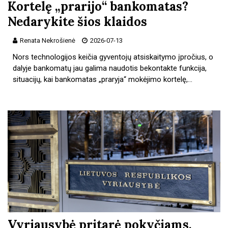
Kortelę „prarijo“ bankomatas?
Nedarykite šios klaidos
Renata Nekrošienė
2026-07-13
Nors technologijos keičia gyventojų atsiskaitymo įpročius, o
dalyje bankomatų jau galima naudotis bekontakte funkcija,
situacijų, kai bankomatas „praryja“ mokėjimo kortelę,…
Vyriausybė pritarė pokyčiams,