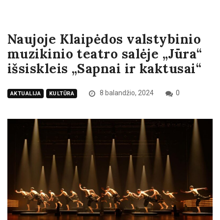
Naujoje Klaipėdos valstybinio
muzikinio teatro salėje „Jūra“
išsiskleis „Sapnai ir kaktusai“
8 balandžio, 2024
0
AKTUALIJA
KULTŪRA