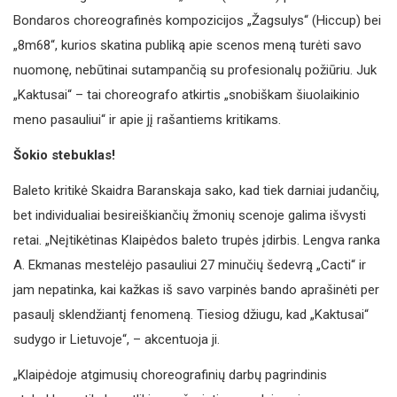
Bondaros choreografinės kompozicijos „Žagsulys“ (Hiccup) bei
„8m68“, kurios skatina publiką apie scenos meną turėti savo
nuomonę, nebūtinai sutampančią su profesionalų požiūriu. Juk
„Kaktusai“ – tai choreografo atkirtis „snobiškam šiuolaikinio
meno pasauliui“ ir apie jį rašantiems kritikams.
Šokio stebuklas!
Baleto kritikė Skaidra Baranskaja sako, kad tiek darniai judančių,
bet individualiai besireiškiančių žmonių scenoje galima išvysti
retai. „Neįtikėtinas Klaipėdos baleto trupės įdirbis. Lengva ranka
A. Ekmanas mestelėjo pasauliui 27 minučių šedevrą „Cacti“ ir
jam nepatinka, kai kažkas iš savo varpinės bando aprašinėti per
pasaulį sklendžiantį fenomeną. Tiesiog džiugu, kad „Kaktusai“
sudygo ir Lietuvoje“, – akcentuoja ji.
„Klaipėdoje atgimusių choreografinių darbų pagrindinis