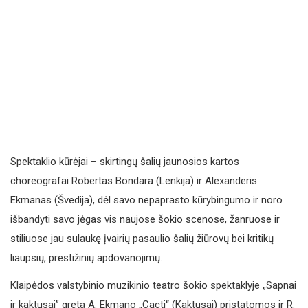
Spektaklio kūrėjai – skirtingų šalių jaunosios kartos
choreografai Robertas Bondara (Lenkija) ir Alexanderis
Ekmanas (Švedija), dėl savo nepaprasto kūrybingumo ir noro
išbandyti savo jėgas vis naujose šokio scenose, žanruose ir
stiliuose jau sulaukę įvairių pasaulio šalių žiūrovų bei kritikų
liaupsių, prestižinių apdovanojimų.
Klaipėdos valstybinio muzikinio teatro šokio spektaklyje „Sapnai
ir kaktusai” greta A. Ekmano „Cacti“ (Kaktusai) pristatomos ir R.