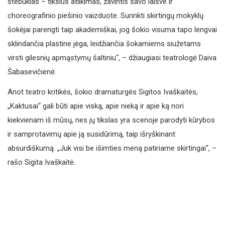
stebuklas – tikslus atlikimas, žavintis savo laisve ir
choreografinio piešinio vaizduote. Surinkti skirtingų mokyklų
šokėjai parengti taip akademiškai, jog šokio visuma tapo lengvai
sklindančia plastine jėga, leidžiančia šokamiems siužetams
virsti gilesnių apmąstymų šaltiniu“, – džiaugiasi teatrologė Daiva
Šabasevičienė.
Anot teatro kritikės, šokio dramaturgės Sigitos Ivaškaitės,
„Kaktusai“ gali būti apie viską, apie nieką ir apie ką nori
kiekvienam iš mūsų, nes jų tikslas yra scenoje parodyti kūrybos
ir samprotavimų apie ją susidūrimą, taip išryškinant
absurdiškumą. „Juk visi be išimties meną patiriame skirtingai“, –
rašo Sigita Ivaškaitė.