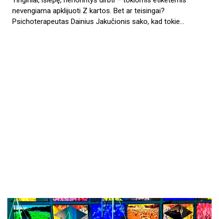
Tinginiai, išlepę, nenorintys dirbti – tokiomis etiketėmis
nevengiama apklijuoti Z kartos. Bet ar teisingai?
Psichoterapeutas Dainius Jakučionis sako, kad tokie…