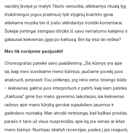
vaizdinį įkvėpė jo matyti Tibeto vienuoliai, atliekantys ritualą lyg
triukšmingus jogos pratimus) lydi styginių kvarteto gyvai
atliekama muzika bei iš įrašo sklindantys ironiški komentarai.
Šokėjai įnirtingai stengiasi ištrūkti iš savo nematomo kalėjimo ir
galiausiai kiekvienas įgyja po kaktusą. Bet ką visa tai reiškia?
Mes tik norėjome pasijuokti!
Choreografas pateikė savo paaiškinimą: „Šis kūrinys yra apie
tai, kaip mes suvokiame meno kūrinius, jaučiame poreikį juos
analizuoti, perprasti. Esu įsitikinęs, jog nėra vieno teisingo būdo
– kiekvienas galime juos interpretuoti ir patirti, kaip kam patinka.
„Kaktusai“ gimė tuo mano gyvenimo laikotarpiu, kai kiekvienas
rašinys apie mano kūrybą gerokai sujaukdavo jausmus ir
gadindavo nuotaiką. Man atrodė neteisinga, kad kažkas prisėda,
parašo ir tarsi už visus nusprendžia, apie ką yra vienas ar kitas
mano kūrinys. Nustojau skaityti recenzijas, paskui į jas reaguoti,