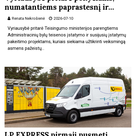
numatantiems paprastesnį ir…
Renata Nekrošienė
2026-07-10
Vyriausybė pritarė Teisingumo ministerijos parengtiems
Administracinių bylų teisenos įstatymo ir susijusių įstatymų
pakeitimo projektams, kuriais siekiama užtikrinti veiksmingą
asmens pažeistų…
LP EXPRESS pirmąjį pusmetį