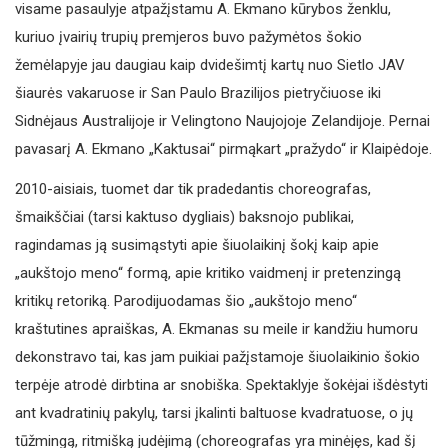
visame pasaulyje atpažįstamu A. Ekmano kūrybos ženklu,
kuriuo įvairių trupių premjeros buvo pažymėtos šokio
žemėlapyje jau daugiau kaip dvidešimtį kartų nuo Sietlo JAV
šiaurės vakaruose ir San Paulo Brazilijos pietryčiuose iki
Sidnėjaus Australijoje ir Velingtono Naujojoje Zelandijoje. Pernai
pavasarį A. Ekmano „Kaktusai“ pirmąkart „pražydo“ ir Klaipėdoje.
2010-aisiais, tuomet dar tik pradedantis choreografas,
šmaikščiai (tarsi kaktuso dygliais) baksnojo publikai,
ragindamas ją susimąstyti apie šiuolaikinį šokį kaip apie
„aukštojo meno“ formą, apie kritiko vaidmenį ir pretenzingą
kritikų retoriką. Parodijuodamas šio „aukštojo meno“
kraštutines apraiškas, A. Ekmanas su meile ir kandžiu humoru
dekonstravo tai, kas jam puikiai pažįstamoje šiuolaikinio šokio
terpėje atrodė dirbtina ar snobiška. Spektaklyje šokėjai išdėstyti
ant kvadratinių pakylų, tarsi įkalinti baltuose kvadratuose, o jų
tūžmingą, ritmišką judėjimą (choreografas yra minėjęs, kad šį