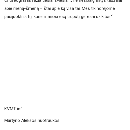
Choreografas rėžia tiesiai šviesiai: „Tie nesibaigiantys tauzalai
apie meną-šmeną – štai apie ką visa tai. Mes tik norėjome
pasijuokti iš tų, kurie manosi esą truputį geresni už kitus.“
KVMT inf.
Martyno Aleksos nuotraukos