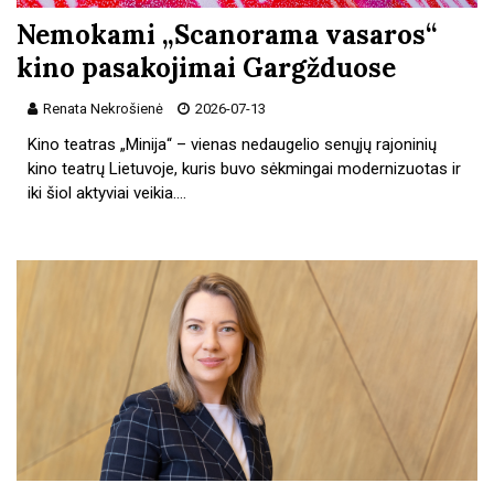
Nemokami „Scanorama vasaros“
kino pasakojimai Gargžduose
Renata Nekrošienė
2026-07-13
Kino teatras „Minija“ – vienas nedaugelio senųjų rajoninių
kino teatrų Lietuvoje, kuris buvo sėkmingai modernizuotas ir
iki šiol aktyviai veikia.…