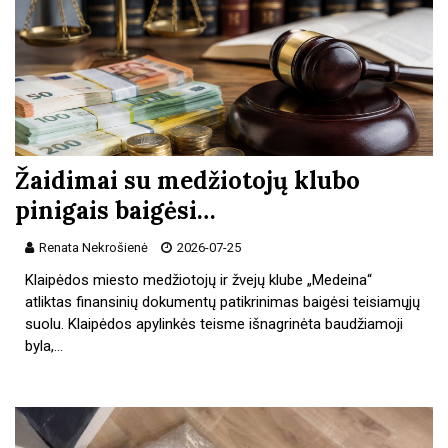
Žaidimai su medžiotojų klubo
pinigais baigėsi…
Renata Nekrošienė
2026-07-25
Klaipėdos miesto medžiotojų ir žvejų klube „Medeina“
atliktas finansinių dokumentų patikrinimas baigėsi teisiamųjų
suolu. Klaipėdos apylinkės teisme išnagrinėta baudžiamoji
byla,…