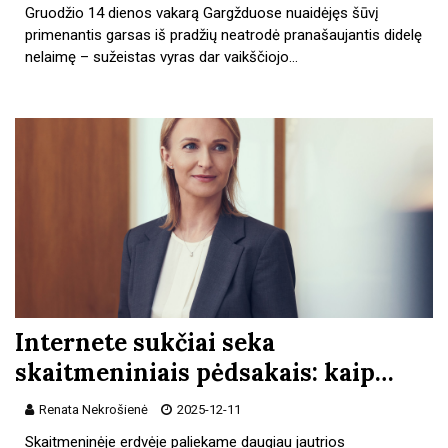
Gruodžio 14 dienos vakarą Gargžduose nuaidėjęs šūvį
primenantis garsas iš pradžių neatrodė pranašaujantis didelę
nelaimę – sužeistas vyras dar vaikščiojo…
Internete sukčiai seka
skaitmeniniais pėdsakais: kaip…
Renata Nekrošienė
2025-12-11
Skaitmeninėje erdvėje paliekame daugiau jautrios