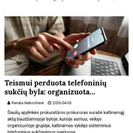
Teismui perduota telefoninių
sukčių byla: organizuota…
Renata Nekrošienė
2026-04-03
Šiaulių apylinkės prokuratūros prokuroras surašė kaltinamąjį
aktą baudžiamojoje byloje, kurioje asmuo, veikęs
organizuotoje grupėje, kaltinamas vykdęs sisteminius
telefoninius sukčiavimus įvairiuose…