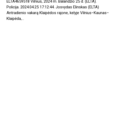
ELTA4659518 Vilnius, 2024 m. Balandžio 25 d. (ELTA).
Policija. 2024.04.25 17:12:44. Josvydas Elinskas (ELTA)
Antradienio vakarą Klaipėdos rajone, kelyje Vilnius–Kaunas–
Klaipėda,…