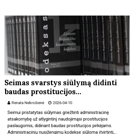
Seimas svarstys siūlymą didinti
baudas prostitucijos…
Renata Nekrošienė
2026-04-10
Seimui pristatytas siūlymas griežtinti administracinę
atsakomybę už atlygintinį naudojimąsi prostitucijos
paslaugomis, didinant baudas prostitucijos pirkėjams.
Administracinių nusižengimų kodekse siūloma įtvirtinti,…