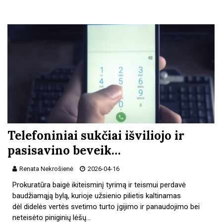
Telefoniniai sukčiai išviliojo ir
pasisavino beveik…
Renata Nekrošienė
2026-04-16
Prokuratūra baigė ikiteisminį tyrimą ir teismui perdavė
baudžiamąją bylą, kurioje užsienio pilietis kaltinamas
dėl didelės vertės svetimo turto įgijimo ir panaudojimo bei
neteisėto piniginių lėšų…