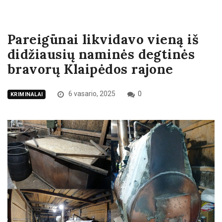
Pareigūnai likvidavo vieną iš
didžiausių naminės degtinės
bravorų Klaipėdos rajone
6 vasario, 2025
0
KRIMINALAI