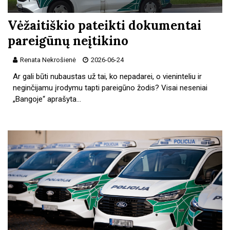
Vėžaitiškio pateikti dokumentai
pareigūnų neįtikino
Renata Nekrošienė
2026-06-24
Ar gali būti nubaustas už tai, ko nepadarei, o vieninteliu ir
neginčijamu įrodymu tapti pareigūno žodis? Visai neseniai
„Bangoje“ aprašyta…