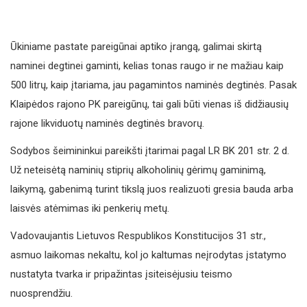
Ūkiniame pastate pareigūnai aptiko įrangą, galimai skirtą
naminei degtinei gaminti, kelias tonas raugo ir ne mažiau kaip
500 litrų, kaip įtariama, jau pagamintos naminės degtinės. Pasak
Klaipėdos rajono PK pareigūnų, tai gali būti vienas iš didžiausių
rajone likviduotų naminės degtinės bravorų.
Sodybos šeimininkui pareikšti įtarimai pagal LR BK 201 str. 2 d.
Už neteisėtą naminių stiprių alkoholinių gėrimų gaminimą,
laikymą, gabenimą turint tikslą juos realizuoti gresia bauda arba
laisvės atėmimas iki penkerių metų.
Vadovaujantis Lietuvos Respublikos Konstitucijos 31 str.,
asmuo laikomas nekaltu, kol jo kaltumas neįrodytas įstatymo
nustatyta tvarka ir pripažintas įsiteisėjusiu teismo
nuosprendžiu.