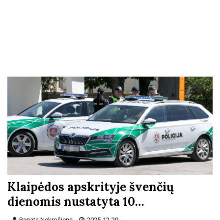
Klaipėdos apskrityje švenčių
dienomis nustatyta 10…
Renata Nekrošienė
2025-12-29