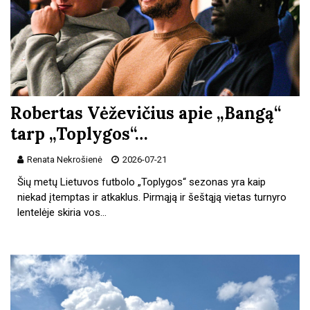
Robertas Vėževičius apie „Bangą“
tarp „Toplygos“…
Renata Nekrošienė
2026-07-21
Šių metų Lietuvos futbolo „Toplygos“ sezonas yra kaip
niekad įtemptas ir atkaklus. Pirmąją ir šeštąją vietas turnyro
lentelėje skiria vos…