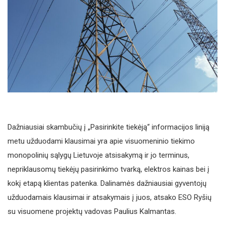
Dažniausiai skambučių į „Pasirinkite tiekėją“ informacijos liniją
metu užduodami klausimai yra apie visuomeninio tiekimo
monopolinių sąlygų Lietuvoje atsisakymą ir jo terminus,
nepriklausomų tiekėjų pasirinkimo tvarką, elektros kainas bei į
kokį etapą klientas patenka. Dalinamės dažniausiai gyventojų
užduodamais klausimai ir atsakymais į juos, atsako ESO Ryšių
su visuomene projektų vadovas Paulius Kalmantas.