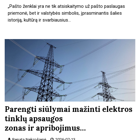
„Pašto ženklai yra ne tik atsiskaitymo už pašto paslaugas
priemonė, bet ir valstybės simbolis, įprasminantis šalies
istoriją, kultūrą ir svarbiausius…
Parengti siūlymai mažinti elektros
tinklų apsaugos
zonas ir apribojimus…
Renata Nekrošienė
2026-07-13