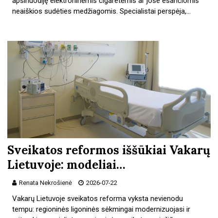
apsinuodiję elektroninėmis cigaretėmis ar jose esančiomis
neaiškios sudėties medžiagomis. Specialistai perspėja,…
Sveikatos reformos iššūkiai Vakarų
Lietuvoje: modeliai…
Renata Nekrošienė
2026-07-22
Vakarų Lietuvoje sveikatos reforma vyksta nevienodu
tempu: regioninės ligoninės sėkmingai modernizuojasi ir