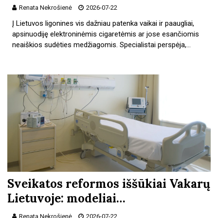
Renata Nekrošienė
2026-07-22
Į Lietuvos ligonines vis dažniau patenka vaikai ir paaugliai,
apsinuodiję elektroninėmis cigaretėmis ar jose esančiomis
neaiškios sudėties medžiagomis. Specialistai perspėja,…
Sveikatos reformos iššūkiai Vakarų
Lietuvoje: modeliai…
Renata Nekrošienė
2026-07-22