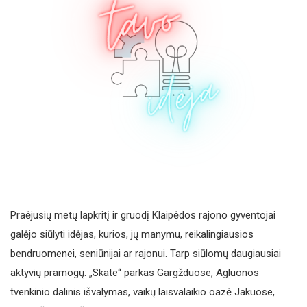
Praėjusių metų lapkritį ir gruodį Klaipėdos rajono gyventojai
galėjo siūlyti idėjas, kurios, jų manymu, reikalingiausios
bendruomenei, seniūnijai ar rajonui. Tarp siūlomų daugiausiai
aktyvių pramogų: „Skate“ parkas Gargžduose, Agluonos
tvenkinio dalinis išvalymas, vaikų laisvalaikio oazė Jakuose,