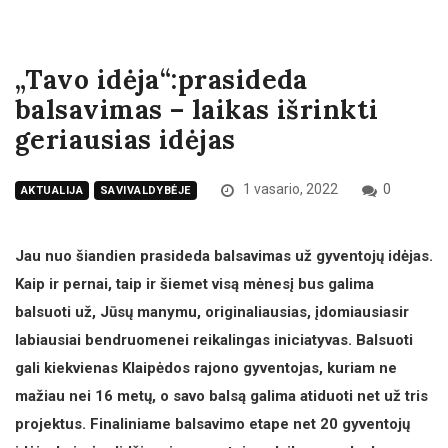
„Tavo idėja“:prasideda
balsavimas – laikas išrinkti
geriausias idėjas
1 vasario, 2022
0
AKTUALIJA
SAVIVALDYBĖJE
Jau nuo šiandien prasideda balsavimas už gyventojų idėjas.
Kaip ir pernai, taip ir šiemet visą mėnesį bus galima
balsuoti už, Jūsų manymu, originaliausias, įdomiausiasir
labiausiai bendruomenei reikalingas iniciatyvas. Balsuoti
gali kiekvienas Klaipėdos rajono gyventojas, kuriam ne
mažiau nei 16 metų, o savo balsą galima atiduoti net už tris
projektus. Finaliniame balsavimo etape net 20 gyventojų