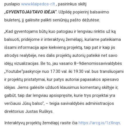
puslapio
www.klaipedos-r.lt
, pasirinkus skiltį
„
GYVENTOJAI/TAVO IDĖJA“
. Užpildę popierinį balsavimo
biuletenį, jį galėsite palikti seniūnijų pašto dėžutėse.
„Kad gyventojams būtų kuo patogiau ir lengviau rinktis už ką
balsuoti, pridėjome ir interaktyvų žemėlapį, kuriame pateikiama
išsami informacija apie kiekvieną projektą, taip pat ir kaip jis
atrodys realybėje, nes dalis projektų autorių pateikė net savo
idėjų vizualizacijas. Be to, jau vasario 8–9dienomissavivaldybės
„Youtube“paskyroje nuo 17.30 val. iki 19.30 val. bus transliuojami
ir projektų pristatymai, kur patys autoriai papasakos apiesavo
idėjas. Jiems galėsite užduoti klausimus komentarų skiltyje ir,
galbūt, taip dar lengviau apsispręsite, kurie trys projektai yra
verčiausi Jūsų balso“, – teigia savivaldybės administracijos
direktorius Justas Ruškys.
Interaktyvų projektų žemėlapį rasite čia
https://arcg.is/1zXnqn
.