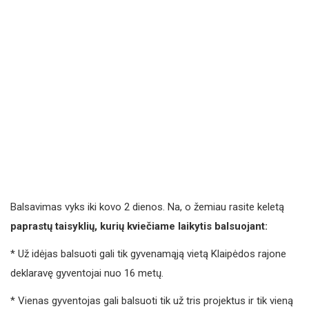
Balsavimas vyks iki kovo 2 dienos. Na, o žemiau rasite keletą
paprastų taisyklių, kurių kviečiame laikytis balsuojant:
* Už idėjas balsuoti gali tik gyvenamąją vietą Klaipėdos rajone
deklaravę gyventojai nuo 16 metų.
* Vienas gyventojas gali balsuoti tik už tris projektus ir tik vieną