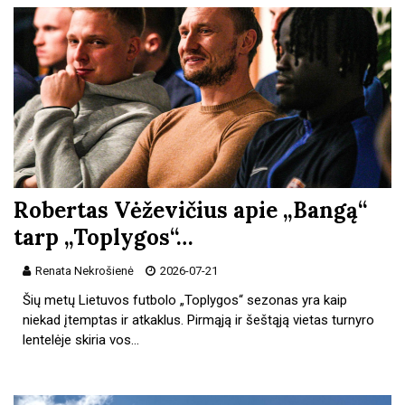
Robertas Vėževičius apie „Bangą“
tarp „Toplygos“…
Renata Nekrošienė
2026-07-21
Šių metų Lietuvos futbolo „Toplygos“ sezonas yra kaip
niekad įtemptas ir atkaklus. Pirmąją ir šeštąją vietas turnyro
lentelėje skiria vos…