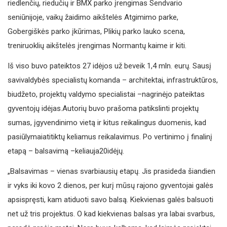
riedlenčių, riedučių ir BMX parko įrengimas Sendvario
seniūnijoje, vaikų žaidimo aikštelės Atgimimo parke,
Gobergiškės parko įkūrimas, Plikių parko lauko scena,
treniruoklių aikštelės įrengimas Normantų kaime ir kiti.
Iš viso buvo pateiktos 27 idėjos už beveik 1,4 mln. eurų. Sausį
savivaldybės specialistų komanda – architektai, infrastruktūros,
biudžeto, projektų valdymo specialistai –nagrinėjo pateiktas
gyventojų idėjas.Autorių buvo prašoma patikslinti projektų
sumas, įgyvendinimo vietą ir kitus reikalingus duomenis, kad
pasiūlymaiatitiktų keliamus reikalavimus. Po vertinimo į finalinį
etapą – balsavimą –keliauja20idėjų.
„Balsavimas – vienas svarbiausių etapų. Jis prasideda šiandien
ir vyks iki kovo 2 dienos, per kurį mūsų rajono gyventojai galės
apsispręsti, kam atiduoti savo balsą. Kiekvienas galės balsuoti
net už tris projektus. O kad kiekvienas balsas yra labai svarbus,