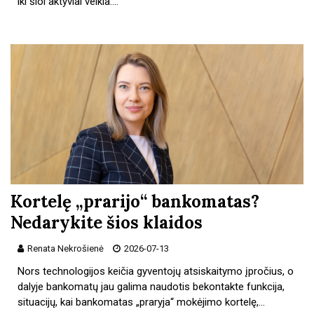
iki šiol aktyviai veikia.…
Kortelę „prarijo“ bankomatas?
Nedarykite šios klaidos
Renata Nekrošienė
2026-07-13
Nors technologijos keičia gyventojų atsiskaitymo įpročius, o
dalyje bankomatų jau galima naudotis bekontakte funkcija,
situacijų, kai bankomatas „praryja“ mokėjimo kortelę,…