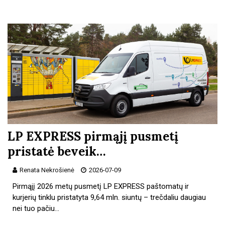
LP EXPRESS pirmąjį pusmetį
pristatė beveik…
Renata Nekrošienė
2026-07-09
Pirmąjį 2026 metų pusmetį LP EXPRESS paštomatų ir
kurjerių tinklu pristatyta 9,64 mln. siuntų – trečdaliu daugiau
nei tuo pačiu…