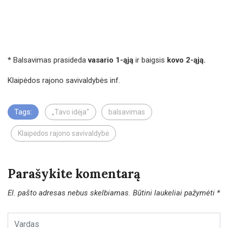
* Balsavimas prasideda
vasario 1-ąją
ir baigsis
kovo 2-ąją.
Klaipėdos rajono savivaldybės inf.
Tags:
„Tavo idėja“
balsavimas
Klaipėdos rajono savivaldybė
Parašykite komentarą
El. pašto adresas nebus skelbiamas.
Būtini laukeliai pažymėti
*