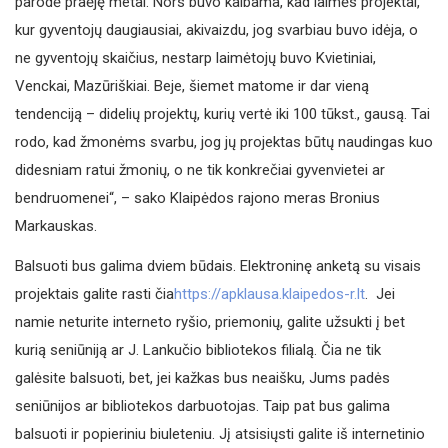
parodė praėję metai. Nors buvo kalbama, kad laimės projektai,
kur gyventojų daugiausiai, akivaizdu, jog svarbiau buvo idėja, o
ne gyventojų skaičius, nestarp laimėtojų buvo Kvietiniai,
Venckai, Mazūriškiai. Beje, šiemet matome ir dar vieną
tendenciją – didelių projektų, kurių vertė iki 100 tūkst., gausą. Tai
rodo, kad žmonėms svarbu, jog jų projektas būtų naudingas kuo
didesniam ratui žmonių, o ne tik konkrečiai gyvenvietei ar
bendruomenei“, – sako Klaipėdos rajono meras Bronius
Markauskas.
Balsuoti bus galima dviem būdais. Elektroninę anketą su visais
projektais galite rasti čia
https://apklausa.klaipedos-r.lt
. Jei
namie neturite interneto ryšio, priemonių, galite užsukti į bet
kurią seniūniją ar J. Lankučio bibliotekos filialą. Čia ne tik
galėsite balsuoti, bet, jei kažkas bus neaišku, Jums padės
seniūnijos ar bibliotekos darbuotojas. Taip pat bus galima
balsuoti ir popieriniu biuleteniu. Jį atsisiųsti galite iš internetinio