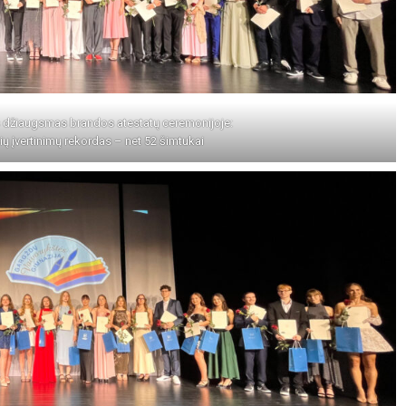
s džiaugsmas brandos atestatų ceremonijoje:
ų įvertinimų rekordas – net 52 šimtukai