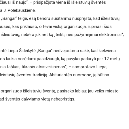
usi iš naujo“, – prisipažįsta viena iš išleistuvių šventės
a J. Polekauskienė.
„Bangai“ teigė, esą bendru susitarimu nuspręsta, kad išleistuvių
sės, kas priklauso, o tėvai viską organizuoja, rūpinasi šios
šleistuvių, nebėra juk net ką įteikti, nes pažymėjimai elektroniniai“,
dentė Liepa Šideikytė „Bangai“ nedvejodama sakė, kad kiekviena
si jos laukia norėdami pasidžiaugti, ką pavyko padaryti per 12 metų.
tinis taškas, tikrasis atsisveikinimas“, – samprotavo Liepa,
eistuvių šventės tradiciją. Abiturientės nuomone, ją būtina
rganizuos išleistuvių šventę, pasiseks labiau: jau veiks miesto
Tad šventės dalyviams vietų nebepristigs.