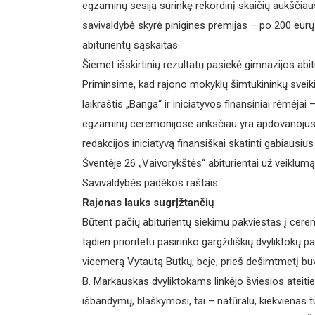
egzaminų sesiją surinkę rekordinį skaičių aukščia
savivaldybė skyrė pinigines premijas – po 200 eurų
abiturientų sąskaitas.
Šiemet išskirtinių rezultatų pasiekė gimnazijos abi
Priminsime, kad rajono mokyklų šimtukininkų sveiki
laikraštis „Banga“ ir iniciatyvos finansiniai rėmėj
egzaminų ceremonijose anksčiau yra apdovanojusi ne
redakcijos iniciatyvą finansiškai skatinti gabiausiu
Šventėje 26 „Vaivorykštės“ abiturientai už veiklum
Savivaldybės padėkos raštais.
Rajonas lauks sugrįžtančių
Būtent pačių abiturientų siekimu pakviestas į ce
tądien prioritetu pasirinko gargždiškių dvyliktokų p
vicemerą Vytautą Butkų, beje, prieš dešimtmetį bu
B. Markauskas dvyliktokams linkėjo šviesios ateitie
išbandymų, blaškymosi, tai – natūralu, kiekvienas t