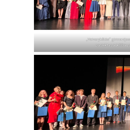
„Vaivorykštės“ gimnazijo
pasiektas aukščiausi