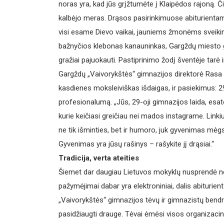
noras yra, kad jūs grįžtumėte į Klaipėdos rajoną. 
kalbėjo meras. Drąsos pasirinkimuose abiturienta
visi esame Dievo vaikai, jauniems žmonėms sveik
bažnyčios klebonas kanauninkas, Gargždų miesto gar
gražiai pajuokauti. Pastiprinimo žodį šventėje tar
Gargždų „Vaivorykštės“ gimnazijos direktorė Rasa 
kasdienes moksleiviškas išdaigas, ir pasiekimus: 2
profesionalumą. „Jūs, 29-oji gimnazijos laida, esat
kurie keičiasi greičiau nei mados instagrame. Linkiu
ne tik išminties, bet ir humoro, juk gyvenimas mėgs
Gyvenimas yra jūsų rašinys – rašykite jį drąsiai.“
Tradicija, verta ateities
Šiemet dar daugiau Lietuvos mokyklų nusprendė ne
pažymėjimai dabar yra elektroniniai, dalis abiturien
„Vaivorykštės“ gimnazijos tėvų ir gimnazistų bend
pasidžiaugti drauge. Tėvai ėmėsi visos organizaci