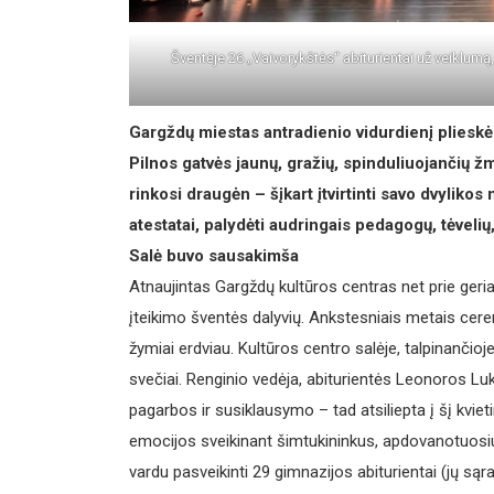
Šventėje 26 „Vaivorykštės“ abiturientai už veiklum
Gargždų miestas antradienio vidurdienį plieskė n
Pilnos gatvės jaunų, gražių, spinduliuojančių žm
rinkosi draugėn – šįkart įtvirtinti savo dvyliko
atestatai, palydėti audringais pedagogų, tėvelių
Salė buvo sausakimša
Atnaujintas Gargždų kultūros centras net prie geri
įteikimo šventės dalyvių. Ankstesniais metais cer
žymiai erdviau. Kultūros centro salėje, talpinančioj
svečiai. Renginio vedėja, abiturientės Leonoros L
pagarbos ir susiklausymo – tad atsiliepta į šį kvie
emocijos sveikinant šimtukininkus, apdovanotuosi
vardu pasveikinti 29 gimnazijos abiturientai (jų są