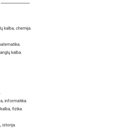
lų kalba, chemija.
matematika.
 anglų kalba.
.
ba, informatika.
alba, fizika.
 istorija.