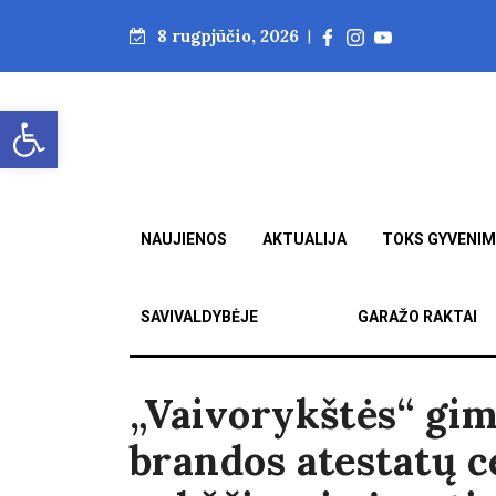
8 rugpjūčio, 2026
|
Open toolbar
NAUJIENOS
AKTUALIJA
TOKS GYVENI
SAVIVALDYBĖJE
GARAŽO RAKTAI
„Vaivorykštės“ gi
brandos atestatų c