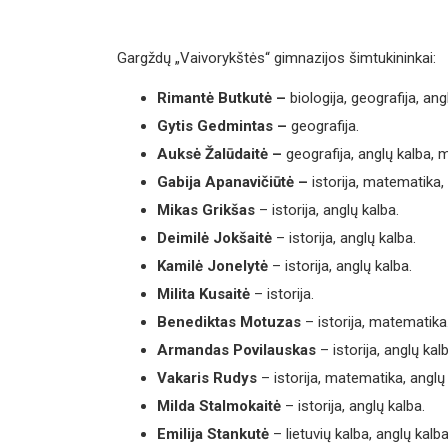
Gargždų „Vaivorykštės“ gimnazijos šimtukininkai:
Rimantė Butkutė –
biologija, geografija, ang
Gytis Gedmintas –
geografija.
Auksė Žalūdaitė –
geografija, anglų kalba, 
Gabija Apanavičiūtė –
istorija, matematika,
Mikas Grikšas
– istorija, anglų kalba.
Deimilė Jokšaitė
– istorija, anglų kalba.
Kamilė Jonelytė
– istorija, anglų kalba.
Milita Kusaitė
– istorija.
Benediktas Motuzas
– istorija, matematika
Armandas Povilauskas
– istorija, anglų kal
Vakaris Rudys
– istorija, matematika, anglų k
Milda Stalmokaitė
– istorija, anglų kalba.
Emilija Stankutė
– lietuvių kalba, anglų kalba,