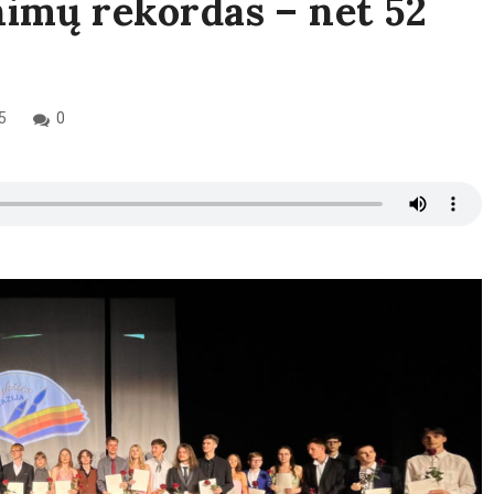
nimų rekordas – net 52
5
0