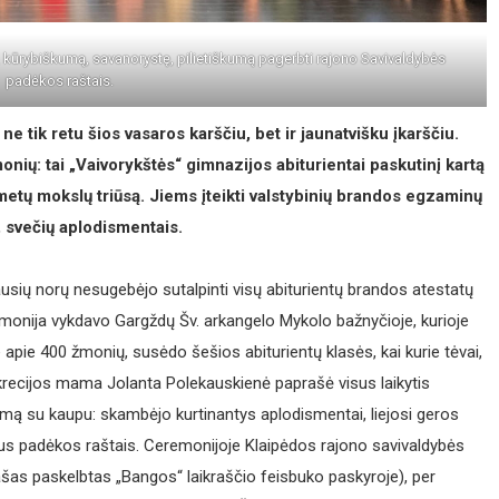
ą, kūrybiškumą, savanorystę, pilietiškumą pagerbti rajono Savivaldybės
padėkos raštais.
e tik retu šios vasaros karščiu, bet ir jaunatvišku įkarščiu.
onių: tai „Vaivorykštės“ gimnazijos abiturientai paskutinį kartą
s metų mokslų triūsą. Jiems įteikti valstybinių brandos egzaminų
, svečių aplodismentais.
ausių norų nesugebėjo sutalpinti visų abiturientų brandos atestatų
emonija vykdavo Gargždų Šv. arkangelo Mykolo bažnyčioje, kurioje
e apie 400 žmonių, susėdo šešios abiturientų klasės, kai kurie tėvai,
ukrecijos mama Jolanta Polekauskienė paprašė visus laikytis
timą su kaupu: skambėjo kurtinantys aplodismentai, liejosi geros
us padėkos raštais. Ceremonijoje Klaipėdos rajono savivaldybės
rašas paskelbtas „Bangos“ laikraščio feisbuko paskyroje), per