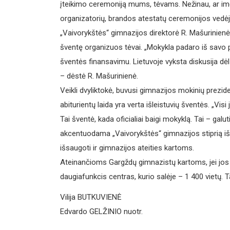
įteikimo ceremoniją mums, tėvams. Nežinau, ar imčia
organizatorių, brandos atestatų ceremonijos vedėj
„Vaivorykštės“ gimnazijos direktorė R. Mašurinienė 
šventę organizuos tėvai. „Mokykla padaro iš savo pu
šventės finansavimu. Lietuvoje vyksta diskusija dėl i
– dėstė R. Mašurinienė.
Veikli dvyliktokė, buvusi gimnazijos mokinių prezi
abiturientų laida yra verta išleistuvių šventės. „Vi
Tai šventė, kada oficialiai baigi mokyklą. Tai – galu
akcentuodama „Vaivorykštės“ gimnazijos stiprią išl
išsaugoti ir gimnazijos ateities kartoms.
Ateinančioms Gargždų gimnazistų kartoms, jei jos o
daugiafunkcis centras, kurio salėje – 1 400 vietų. 
Vilija BUTKUVIENĖ
Edvardo GELŽINIO nuotr.