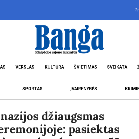
P
MAS
VERSLAS
KULTŪRA
ŠVIETIMAS
SVEIKATA
SPORTAS
ĮVAIRENYBĖS
KRIMI
mnazijos džiaugsmas
eremonijoje: pasiektas