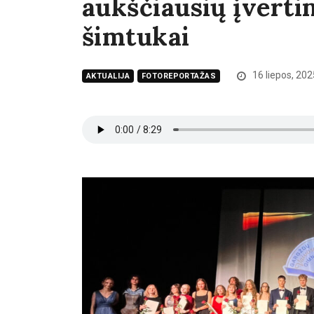
aukščiausių įverti
šimtukai
16 liepos, 202
AKTUALIJA
FOTOREPORTAŽAS