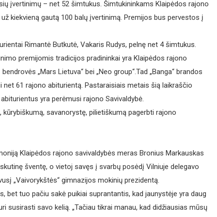
usių įvertinimų – net 52 šimtukus. Šimtukininkams Klaipėdos rajono
 už kiekvieną gautą 100 balų įvertinimą. Premijos bus pervestos į
turientai Rimantė Butkutė, Vakaris Rudys, pelnę net 4 šimtukus.
nimo premijomis tradicijos pradininkai yra Klaipėdos rajono
ai – bendrovės „Mars Lietuva“ bei „Neo group“.Tad „Banga“ brandos
t 61 rajono abiturientą. Pastaraisiais metais šią laikraščio
s abiturientus yra perėmusi rajono Savivaldybė.
ą, kūrybiškumą, savanorystę, pilietiškumą pagerbti rajono
remoniją Klaipėdos rajono savivaldybės meras Bronius Markauskas
askutinę šventę, o vietoj savęs į svarbų posėdį Vilniuje delegavo
vusį „Vaivorykštės“ gimnazijos mokinių prezidentą.
s, bet tuo pačiu sakė puikiai suprantantis, kad jaunystėje yra daug
uri susirasti savo kelią. „Tačiau tikrai manau, kad didžiausias mūsų