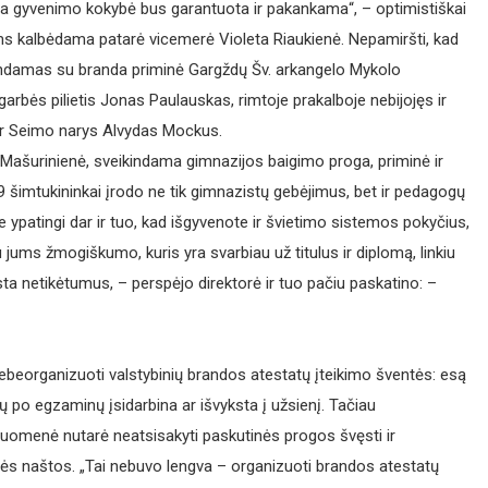
Čia gyvenimo kokybė bus garantuota ir pakankama“, – optimistiškai
ms kalbėdama patarė vicemerė Violeta Riaukienė. Nepamiršti, kad
indamas su branda priminė Gargždų Šv. arkangelo Mykolo
bės pilietis Jonas Paulauskas, rimtoje prakalboje nebijojęs ir
ė ir Seimo narys Alvydas Mockus.
Mašurinienė, sveikindama gimnazijos baigimo proga, priminė ir
9 šimtukininkai įrodo ne tik gimnazistų gebėjimus, bet ir pedagogų
e ypatingi dar ir tuo, kad išgyvenote ir švietimo sistemos pokyčius,
 jums žmogiškumo, kuris yra svarbiau už titulus ir diplomą, linkiu
ta netikėtumus, – perspėjo direktorė ir tuo pačiu paskatino: –
beorganizuoti valstybinių brandos atestatų įteikimo šventės: esą
tų po egzaminų įsidarbina ar išvyksta į užsienį. Tačiau
ruomenė nutarė neatsisakyti paskutinės progos švęsti ir
nės naštos. „Tai nebuvo lengva – organizuoti brandos atestatų