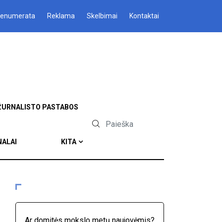
renumerata
Reklama
Skelbimai
Kontaktai
ŽURNALISTO PASTABOS
NALAI
KITA
Ar domitės mokslo metų naujovėmis?