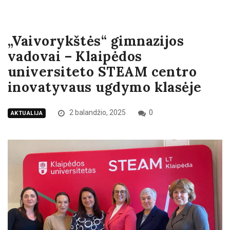
„Vaivorykštės“ gimnazijos
vadovai – Klaipėdos
universiteto STEAM centro
inovatyvaus ugdymo klasėje
2 balandžio, 2025
0
AKTUALIJA