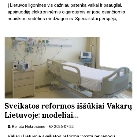
Į Lietuvos ligonines vis dažniau patenka vaikai ir paaugliai,
apsinuodiję elektroninėmis cigaretėmis ar jose esančiomis
neaiškios sudėties medžiagomis. Specialistai perspėja,…
Sveikatos reformos iššūkiai Vakarų
Lietuvoje: modeliai…
Renata Nekrošienė
2026-07-22
Vakarų Lietuvoje sveikatos reforma vyksta nevienodu