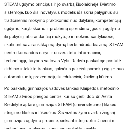
STEAM ugdymo principus ir jo svarbą šiuolaikinėje švietimo
sistemoje, kuo šis inovatyvus modelis išsiskiria palyginus su
tradicinėmis mokymo praktikomis: nuo dalykinių kompetencijų
ugdymo, kūrybiškumo ir problemų sprendimo įgūdžių ugdymo
iki pokyčių, atsirandančių mokytojo ir mokinio santykiuose,
skatinant savarankišką mąstymą bei bendradarbiavimą. STEAM
centro komandos narys ir universiteto Informacinių
technologijų tarybos vadovas Vytis Radvila paskaitoje pristatė
dirbtinio intelekto įrankius, galinčius pakeisti pamokų eigą – nuo
​​automatizuotų prezentacijų iki edukacinių žaidimų kūrimo.
Po paskaitų gimnazijos vadovės lankėsi Klaipėdos metodinio
STEAM atviros prieigos centre, kur su gerb. doc. dr. Aelita
Bredelyte aptarė gimnazijos STEAM (universitetinės) klasės
steigimo tikslus ir lūkesčius. Šis vizitas žymi svarbų žingsnį
gimnazijos ugdymo procese, siekiant integruoti inžinerinį ir
technologinį mokymą į kasdienę mokyklos veiklą.