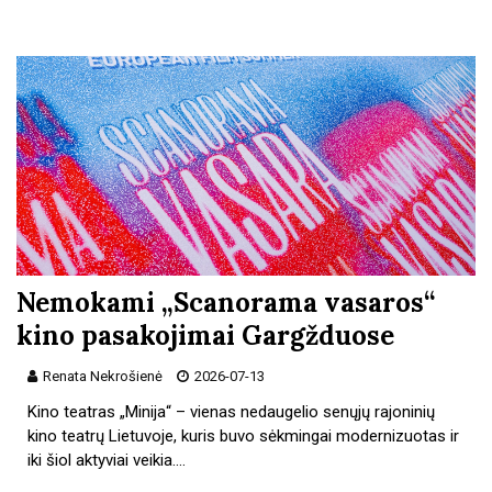
Nemokami „Scanorama vasaros“
kino pasakojimai Gargžduose
Renata Nekrošienė
2026-07-13
Kino teatras „Minija“ – vienas nedaugelio senųjų rajoninių
kino teatrų Lietuvoje, kuris buvo sėkmingai modernizuotas ir
iki šiol aktyviai veikia.…