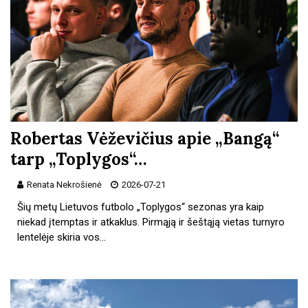
Robertas Vėževičius apie „Bangą“
tarp „Toplygos“…
Renata Nekrošienė
2026-07-21
Šių metų Lietuvos futbolo „Toplygos“ sezonas yra kaip
niekad įtemptas ir atkaklus. Pirmąją ir šeštąją vietas turnyro
lentelėje skiria vos…