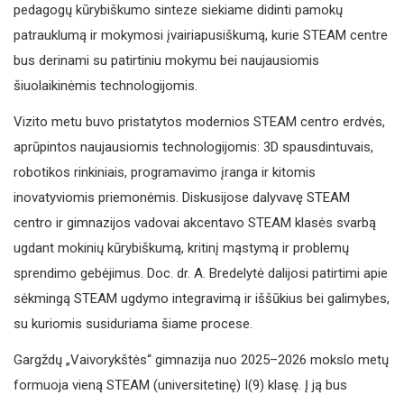
pedagogų kūrybiškumo sinteze siekiame didinti pamokų
patrauklumą ir mokymosi įvairiapusiškumą, kurie STEAM centre
bus derinami su patirtiniu mokymu bei naujausiomis
šiuolaikinėmis technologijomis.
Vizito metu buvo pristatytos modernios STEAM centro erdvės,
aprūpintos naujausiomis technologijomis: 3D spausdintuvais,
robotikos rinkiniais, programavimo įranga ir kitomis
inovatyviomis priemonėmis. Diskusijose dalyvavę STEAM
centro ir gimnazijos vadovai akcentavo STEAM klasės svarbą
ugdant mokinių kūrybiškumą, kritinį mąstymą ir problemų
sprendimo gebėjimus. Doc. dr. A. Bredelytė dalijosi patirtimi apie
sėkmingą STEAM ugdymo integravimą ir iššūkius bei galimybes,
su kuriomis susiduriama šiame procese.
Gargždų „Vaivorykštės“ gimnazija nuo 2025–2026 mokslo metų
formuoja vieną STEAM (universitetinę) I(9) klasę. Į ją bus