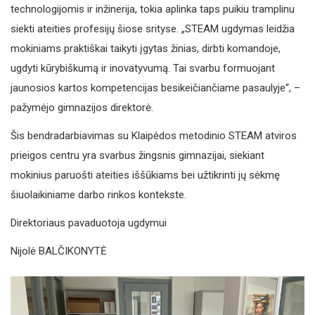
technologijomis ir inžinerija, tokia aplinka taps puikiu tramplinu
siekti ateities profesijų šiose srityse. „STEAM ugdymas leidžia
mokiniams praktiškai taikyti įgytas žinias, dirbti komandoje,
ugdyti kūrybiškumą ir inovatyvumą. Tai svarbu formuojant
jaunosios kartos kompetencijas besikeičiančiame pasaulyje“, –
pažymėjo gimnazijos direktorė.
Šis bendradarbiavimas su Klaipėdos metodinio STEAM atviros
prieigos centru yra svarbus žingsnis gimnazijai, siekiant
mokinius paruošti ateities iššūkiams bei užtikrinti jų sėkmę
šiuolaikiniame darbo rinkos kontekste.
Direktoriaus pavaduotoja ugdymui
Nijolė BALČIKONYTĖ