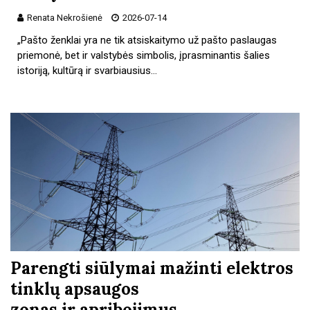
Renata Nekrošienė
2026-07-14
„Pašto ženklai yra ne tik atsiskaitymo už pašto paslaugas
priemonė, bet ir valstybės simbolis, įprasminantis šalies
istoriją, kultūrą ir svarbiausius…
Parengti siūlymai mažinti elektros
tinklų apsaugos
zonas ir apribojimus…