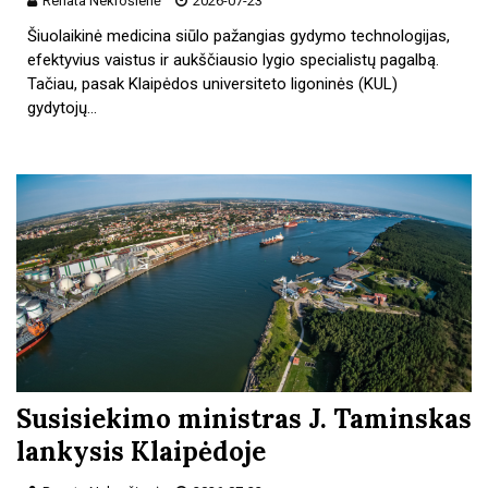
Renata Nekrošienė
2026-07-23
Šiuolaikinė medicina siūlo pažangias gydymo technologijas,
efektyvius vaistus ir aukščiausio lygio specialistų pagalbą.
Tačiau, pasak Klaipėdos universiteto ligoninės (KUL)
gydytojų…
Susisiekimo ministras J. Taminskas
lankysis Klaipėdoje