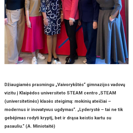
Džiaugiamės prasmingu „Vaivorykštės“ gimnazijos vadovų
vizitu į Klaipėdos universiteto STEAM centro
„
STEAM
(universitetinės) klasės steigimą: mokinių ateičiai –
modernus ir inovatyvus ugdymas“. „Lyderystė – tai ne tik
gebėjimas rodyti kryptį, bet ir drąsa keistis kartu su
pasauliu.“ (A. Miniotaitė)