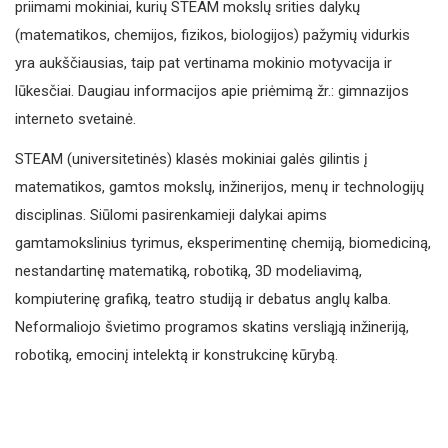
priimami mokiniai, kurių STEAM mokslų srities dalykų
(matematikos, chemijos, fizikos, biologijos) pažymių vidurkis
yra aukščiausias, taip pat vertinama mokinio motyvacija ir
lūkesčiai. Daugiau informacijos apie priėmimą žr.: gimnazijos
interneto svetainė.
STEAM (universitetinės) klasės mokiniai galės gilintis į
matematikos, gamtos mokslų, inžinerijos, menų ir technologijų
disciplinas. Siūlomi pasirenkamieji dalykai apims
gamtamokslinius tyrimus, eksperimentinę chemiją, biomediciną,
nestandartinę matematiką, robotiką, 3D modeliavimą,
kompiuterinę grafiką, teatro studiją ir debatus anglų kalba.
Neformaliojo švietimo programos skatins versliąją inžineriją,
robotiką, emocinį intelektą ir konstrukcinę kūrybą.