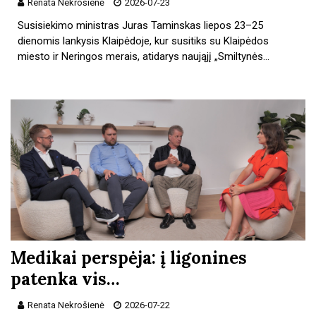
Renata Nekrošienė
2026-07-23
Susisiekimo ministras Juras Taminskas liepos 23–25
dienomis lankysis Klaipėdoje, kur susitiks su Klaipėdos
miesto ir Neringos merais, atidarys naująjį „Smiltynės…
Medikai perspėja: į ligonines
patenka vis…
Renata Nekrošienė
2026-07-22