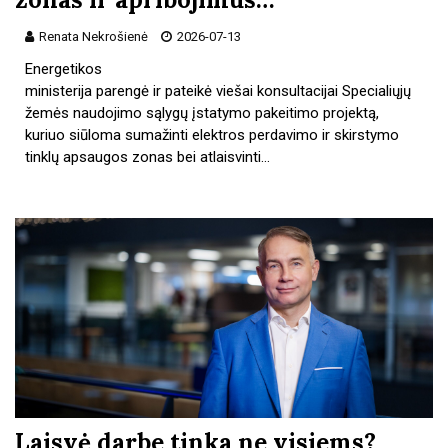
Renata Nekrošienė
2026-07-13
Energetikos
ministerija parengė ir pateikė viešai konsultacijai Specialiųjų
žemės naudojimo sąlygų įstatymo pakeitimo projektą,
kuriuo siūloma sumažinti elektros perdavimo ir skirstymo
tinklų apsaugos zonas bei atlaisvinti…
Laisvė darbe tinka ne visiems?