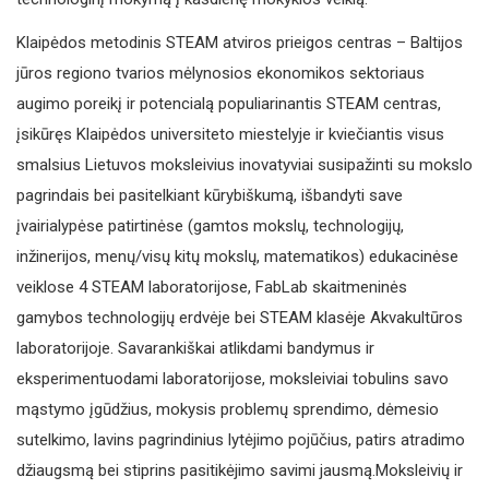
Klaipėdos metodinis STEAM atviros prieigos centras – Baltijos
jūros regiono tvarios mėlynosios ekonomikos sektoriaus
augimo poreikį ir potencialą populiarinantis STEAM centras,
įsikūręs Klaipėdos universiteto miestelyje ir kviečiantis visus
smalsius Lietuvos moksleivius inovatyviai susipažinti su mokslo
pagrindais bei pasitelkiant kūrybiškumą, išbandyti save
įvairialypėse patirtinėse (gamtos mokslų, technologijų,
inžinerijos, menų/visų kitų mokslų, matematikos) edukacinėse
veiklose 4 STEAM laboratorijose, FabLab skaitmeninės
gamybos technologijų erdvėje bei STEAM klasėje Akvakultūros
laboratorijoje. Savarankiškai atlikdami bandymus ir
eksperimentuodami laboratorijose, moksleiviai tobulins savo
mąstymo įgūdžius, mokysis problemų sprendimo, dėmesio
sutelkimo, lavins pagrindinius lytėjimo pojūčius, patirs atradimo
džiaugsmą bei stiprins pasitikėjimo savimi jausmą.Moksleivių ir