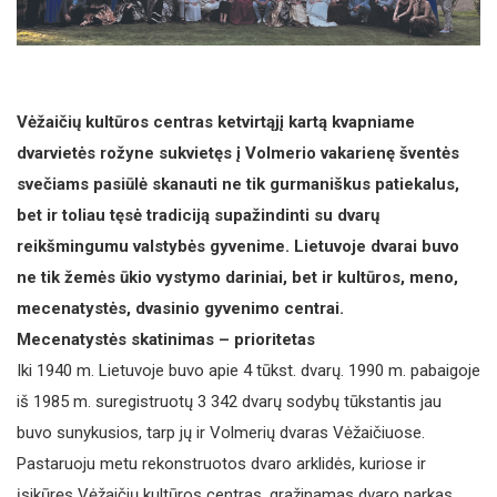
Vėžaičių kultūros centras ketvirtąjį kartą kvapniame
dvarvietės rožyne sukvietęs į Volmerio vakarienę šventės
svečiams pasiūlė skanauti ne tik gurmaniškus patiekalus,
bet ir toliau tęsė tradiciją supažindinti su dvarų
reikšmingumu valstybės gyvenime. Lietuvoje dvarai buvo
ne tik žemės ūkio vystymo dariniai, bet ir kultūros, meno,
mecenatystės, dvasinio gyvenimo centrai.
Mecenatystės skatinimas – prioritetas
Iki 1940 m. Lietuvoje buvo apie 4 tūkst. dvarų. 1990 m. pabaigoje
iš 1985 m. suregistruotų 3 342 dvarų sodybų tūkstantis jau
buvo sunykusios, tarp jų ir Volmerių dvaras Vėžaičiuose.
Pastaruoju metu rekonstruotos dvaro arklidės, kuriose ir
įsikūręs Vėžaičių kultūros centras, gražinamas dvaro parkas,