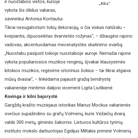
ir nuostabios vietos, kurioje
„Alka“.
vyksta šis iškilus vakaras,
savininkui Antoniui Kontautui.
Tikrai nesugalvotum tokių dekoracijų, o čia viskas natūralu –
kvepiantis, išpuoselėtas dvarvietės rožynas“, – džiaugėsi rajono
vadovas, akcentuodamas mecenatystės skatinimo svarbą.
„Nuostabu pasijusti tokioje nuostabioje auroje. Nemažai rajone
vyksta populiariosios muzikos renginių, šįvakar klausysimės
kitokios muzikos, regėsime istorinius šokius – tai tikrai atgaiva
mūsų dvasiai“, – linkėdama pajausti gražią bendrystę
vakarienėje mintimis dalijosi vicemerė Ligita Liutikienė.
Kovinga ir kilni bajorystė
Gargždų krašto muziejaus istorikas Marius Mockus vakarienės
svečius supažindino su grafų Volmerių, kurie Vėžaičių dvarą
valdė 300 metų, giminės šakomis. Lietuvos kultūros tyrimų
instituto mokslo darbuotojas Egidijus Miltakis priminė Volmerių