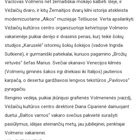
Vaclovas Volmeris net žemaitiškai mokėjo kalbėti. Beje, ir
Vėžaičių dvaro, ir kitų Žemaitijos dvarų kilni istorija atskleista
modernizuotame „Alkos“ muziejuje Telšiuose. Verta apsilankyti.
Vėžaičių kultūros centro organizuotoje ketvirtojoje Volmerio
vakarienėje puikiai derėjo ir dvasinis penas, kurį teikė šokių
studijos „Karuselė“ istorinių šokių šokėjos (vadovė Ingrida
Sutkienė), ir gurmaniški patiekalai, kuriuos pagamino „Brožių
virtuvės“ šefas Marius. Svečiai skanavo Venecijos kilmės
(Volmerių giminės šakos irgi driekiasi iki Italijos) jautienos
karpačą, o desertui gardžiavosi lengvos tekstūros „Pavlovos“
pyragaičiu.
Renginio vedėja, puikiai įkūnijusi grafienės Volmerienės įvaizdį,
Vėžaičių kultūros centro direktorė Diana Ciparienė dainuojant
duetui „Baltos varnos“ vakaro svečius pakvietė surašyti
pasiūlymus, idėjas ateinančių metų, jau jubiliejinei, penktajai
Volmerio vakarienei.