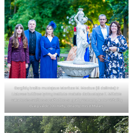
Gargždų krašto muziejaus istorikas M. Mockus (iš dešinės) ir
Lietuvos kultūros tyrimų instituto mokslo darbuotojas E. Miltakis
vakarienės svečius supažindino su grafų Volmerių, kurie Vėžaičių
dvarą valdė 300 metų, dinastijomis ir titulais.