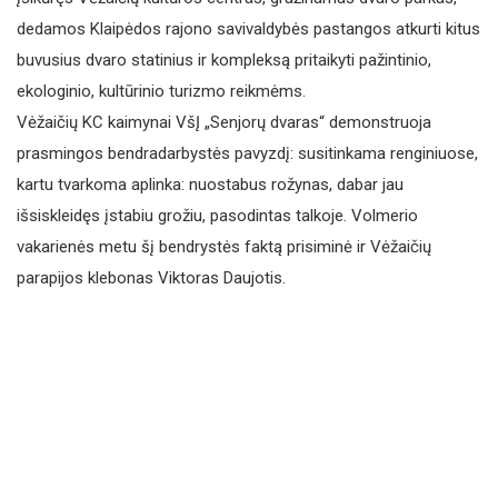
dedamos Klaipėdos rajono savivaldybės pastangos atkurti kitus
buvusius dvaro statinius ir kompleksą pritaikyti pažintinio,
ekologinio, kultūrinio turizmo reikmėms.
Vėžaičių KC kaimynai VšĮ „Senjorų dvaras“ demonstruoja
prasmingos bendradarbystės pavyzdį: susitinkama renginiuose,
kartu tvarkoma aplinka: nuostabus rožynas, dabar jau
išsiskleidęs įstabiu grožiu, pasodintas talkoje. Volmerio
vakarienės metu šį bendrystės faktą prisiminė ir Vėžaičių
parapijos klebonas Viktoras Daujotis.