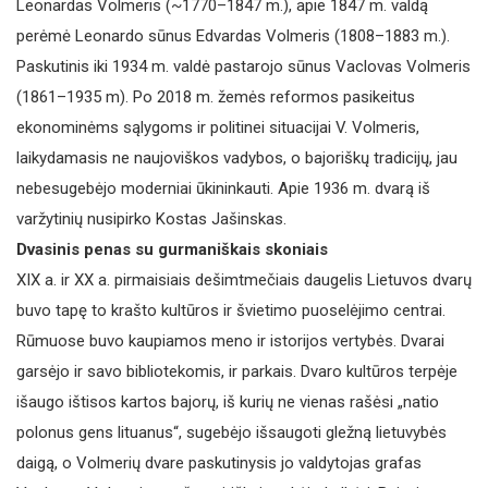
Leonardas Volmeris (~1770–1847 m.), apie 1847 m. valdą
perėmė Leonardo sūnus Edvardas Volmeris (1808–1883 m.).
Paskutinis iki 1934 m. valdė pastarojo sūnus Vaclovas Volmeris
(1861–1935 m). Po 2018 m. žemės reformos pasikeitus
ekonominėms sąlygoms ir politinei situacijai V. Volmeris,
laikydamasis ne naujoviškos vadybos, o bajoriškų tradicijų, jau
nebesugebėjo moderniai ūkininkauti. Apie 1936 m. dvarą iš
varžytinių nusipirko Kostas Jašinskas.
Dvasinis penas su gurmaniškais skoniais
XIX a. ir XX a. pirmaisiais dešimtmečiais daugelis Lietuvos dvarų
buvo tapę to krašto kultūros ir švietimo puoselėjimo cent­rai.
Rūmuose buvo kaupiamos meno ir istorijos vertybės. Dvarai
garsėjo ir savo bibliotekomis, ir parkais. Dvaro kultūros terpėje
išaugo ištisos kartos bajorų, iš kurių ne vienas rašėsi „natio
polonus gens lituanus“, sugebėjo išsaugoti gležną lietuvybės
daigą, o Volmerių dvare paskutinysis jo valdytojas grafas