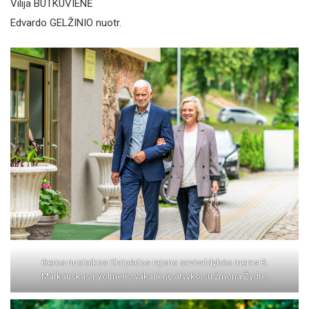
Vilija BUTKUVIENĖ
Edvardo GELŽINIO nuotr.
Geros nuotaikos Klaipėdos rajono savivaldybės meras B.
Markauskas į Volmerio vakarienę atvyko su žmona Žydre.