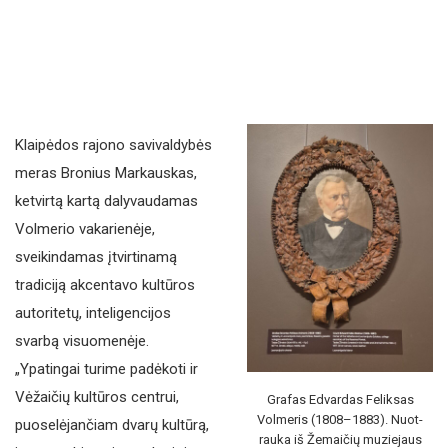
Klaipėdos rajono savivaldybės
meras Bronius Markauskas,
ketvirtą kartą dalyvaudamas
Volmerio vakarienėje,
sveikindamas įtvirtinamą
tradiciją akcentavo kultūros
autoritetų, inteligencijos
svarbą visuomenėje.
„Ypatingai turime padėkoti ir
Vėžaičių kultūros centrui,
Grafas Edvardas Feliksas
Volmeris (1808–1883). Nuot­
puoselėjančiam dvarų kultūrą,
rauka iš Žemaičių muziejaus