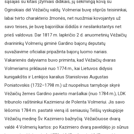
sąsajas su kitais įžymiais didikais, jų sėkmingą kovą su
Oginskiais dėl Vėžaičių valdų. Volmeriai buvę stiprūs teisininkai,
labai tvirto charakterio žmonės, net nuožmiai kovojantys už
savo teises, jie buvę bajoriškai išdidūs ir nesilankstantys net
prieš valdovus. Dar 1817 m. lapkričio 2 d. anuometinių Vėžaičių
dvarininkų Volmerių giminė Gardino bajorų deputatų
suvažiavime oficialiai pripažinta bajorų luomo nariais.
Vakarienės dalyviams buvo priminta, kad Vėžaičių dvaras
Volmeriams priklausė nuo 1774 m., kai Lietuvos didysis
kunigaikštis ir Lenkijos karalius Stanislovas Augustas
Poniatovskis (1732–1798 m.) už nuopelnus tarnyboje skyrė
Vėžaičių žemes Gardino pavieto maršalkai (nuo 1784 m.), LDK
tribunolo raštininkui Kazimierui de Polenta Volmeriui. Jis savo
lėšomis 1784 m. pastatė vieną iš seniausių Telšių vyskupijoje
Vėžaičių medinę Šv. Kazimiero bažnyčią. Vėžaičiuose dvarą
valdė 4 Volmerių kartos: po Kazimiero dvarą paveldėjo jo sūnus