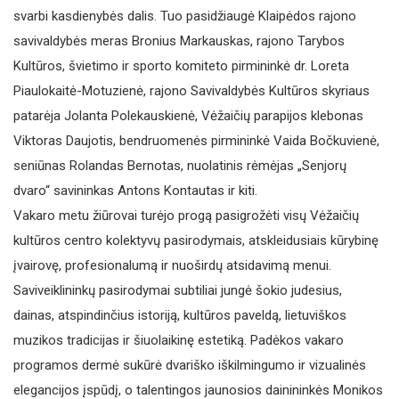
svarbi kasdienybės dalis. Tuo pasidžiaugė Klaipėdos rajono
savivaldybės meras Bronius Markauskas, rajono Tarybos
Kultūros, švietimo ir sporto komiteto pirmininkė dr. Loreta
Piaulokaitė-Motuzienė, rajono Savivaldybės Kultūros skyriaus
patarėja Jolanta Polekauskienė, Vėžaičių parapijos klebonas
Viktoras Daujotis, bendruomenės pirmininkė Vaida Bočkuvienė,
seniūnas Rolandas Bernotas, nuolatinis rėmėjas „Senjorų
dvaro“ savininkas Antons Kontautas ir kiti.
Vakaro metu žiūrovai turėjo progą pasigrožėti visų Vėžaičių
kultūros centro kolektyvų pasirodymais, atskleidusiais kūrybinę
įvairovę, profesionalumą ir nuoširdų atsidavimą menui.
Saviveik­lininkų pasirodymai subtiliai jungė šokio judesius,
dainas, atspindinčius istoriją, kultūros paveldą, lietuviškos
muzikos tradicijas ir šiuolaikinę estetiką. Padėkos vakaro
programos dermė sukūrė dvariško iškilmingumo ir vizualinės
elegancijos įspūdį, o talentingos jaunosios dainininkės Monikos