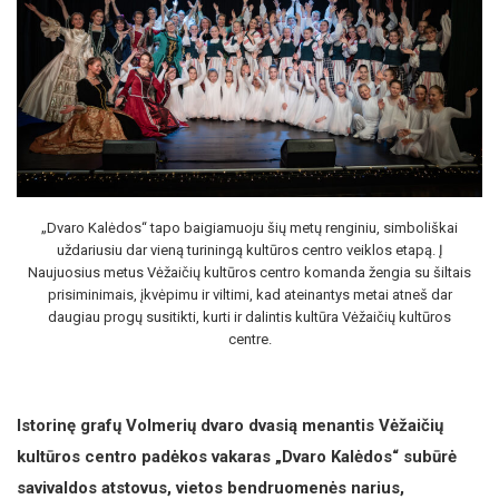
„Dvaro Kalėdos“ tapo baigiamuoju šių metų renginiu, simboliškai
uždariusiu dar vieną turiningą kultūros centro veiklos etapą. Į
Naujuosius metus Vėžaičių kultūros centro komanda žengia su šiltais
prisiminimais, įkvėpimu ir viltimi, kad ateinantys metai atneš dar
daugiau progų susitikti, kurti ir dalintis kultūra Vėžaičių kultūros
centre.
Istorinę grafų Volmerių dvaro dvasią menantis Vėžaičių
kultūros centro padėkos vakaras „Dvaro Kalėdos“ subūrė
savivaldos atstovus, vietos bendruomenės narius,