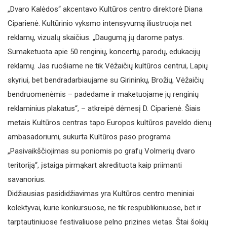
„Dvaro Kalėdos“ akcentavo Kultūros centro direktorė Diana
Ciparienė. Kultūrinio vyksmo intensyvumą iliustruoja net
reklamų, vizualų skaičius. „Daugumą jų darome patys.
Sumaketuota apie 50 renginių, koncertų, parodų, edukacijų
reklamų. Jas ruošiame ne tik Vėžaičių kultūros centrui, Lapių
skyriui, bet bendradarbiaujame su Girininkų, Brožių, Vėžaičių
bendruomenėmis – padedame ir maketuojame jų renginių
reklaminius plakatus“, – atkreipė dėmesį D. Ciparienė. Šiais
metais Kultūros centras tapo Europos kultūros paveldo dienų
ambasadoriumi, sukurta Kultūros paso programa
„Pasivaikščiojimas su poniomis po grafų Volmerių dvaro
teritoriją“, įstaiga pirmąkart akredituota kaip priimanti
savanorius.
Didžiausias pasididžiavimas yra Kultūros centro meniniai
kolektyvai, kurie konkursuose, ne tik respublikiniuose, bet ir
tarptautiniuose festivaliuose pelno prizines vietas. Štai šokių