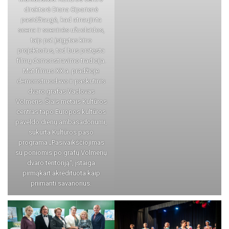
direktorė Diana Ciparienė
pasidžiaugė, kad atnaujinta
scena ir sceninės užuolaidos,
taip pat įsigytas kino
projektorius, tad bus pratęsta
filmų demonstravimo tradicija.
Mat filmus XX a. pradžioje
demonstruodavo ir paskutinis
dvaro grafas Vaclovas
Volmeris. Šiais metais Kultūros
centras tapo Europos kultūros
paveldo dienų ambasadoriumi,
sukurta Kultūros paso
programa „Pasivaikščiojimas
su poniomis po grafų Volmerių
dvaro teritoriją“, įstaiga
pirmąkart akredituota kaip
priimanti savanorius.