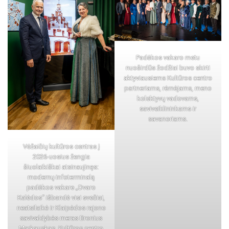
Padėkos vakaro metu
nuoširdūs žodžiai buvo skirti
aktyviausiems Kultūros centro
partneriams, rėmėjams, meno
kolektyvų vadovams,
saviveiklininkams ir
savanoriams.
Vėžaičių kultūros centras į
2026-uosius žengia
šiuolaikiškai atsinaujinęs:
modernų infoterminalą
padėkos vakare „Dvaro
Kalėdos“ išbandė visi svečiai,
neatsilaikė ir Klaipėdos rajono
savivaldybės meras Bronius
Markauskas. Kultūros centro