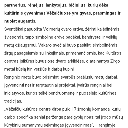
partnerius, rėmėjus, lankytojus, bičiulius, kurių dėka
kultūrinis gyvenimas Vėžaičiuose yra gyvas, prasmingas ir
nuolat augantis.
Šventiškai papuošta Volmerių dvaro erdvė, žėrinti kalėdinėmis
šviesomis, tapo simboline erdve padėkai, bendrystei ir veiklių
metų džiaugsmui. Vakaro svečiai buvo pasitikti simbolinėmis
žirgų pasagėlėmis su linkėjimais, primenančiomis, kad Kultūros
centras įsikūręs buvusiose dvaro arklidėse, o ateinantys Žirgo
metai būsią itin veržlūs ir darbų kupini.
Renginio metu buvo prisiminti svarbūs praėjusių metų darbai,
įgyvendinti net ir tarptautiniai projektai, įvairūs renginiai bei
iniciatyvos, kurios telkė bend­ruomenę ir puoselėjo kultūrines
tradicijas.
„Vėžaičių kultūros centre dirba puiki 17 žmonių komanda, kurių
darbo specifika seniai peržengė pareigybių ribas: tai įrodo mūsų
kūrybinių sumanymų sėkmingas įgyvendinimas“, – renginyje