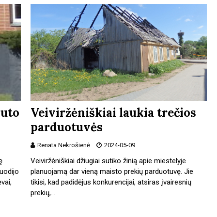
juto
Veiviržėniškiai laukia trečios
parduotuvės
Renata Nekrošienė
2024-05-09
ę
Veiviržėniškiai džiugiai sutiko žinią apie miestelyje
nuodijo
planuojamą dar vieną maisto prekių parduotuvę. Jie
vai,
tikisi, kad padidėjus konkurencijai, atsiras įvairesnių
prekių,…