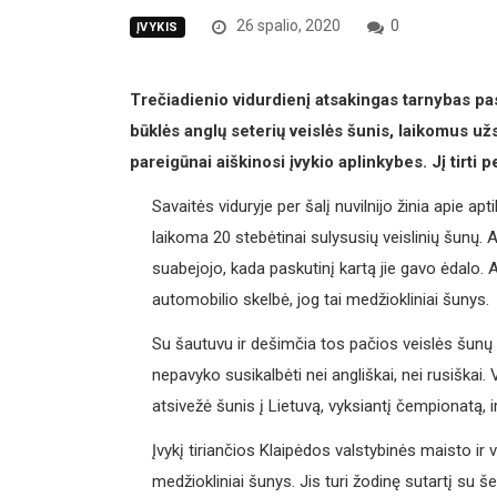
26 spalio, 2020
0
ĮVYKIS
Trečiadienio vidurdienį atsakingas tarnybas pa
būklės anglų seterių veislės šunis, laikomus už
pareigūnai aiškinosi įvykio aplinkybes. Jį tirti 
Savaitės viduryje per šalį nuvilnijo žinia apie 
laikoma 20 stebėtinai sulysusių veislinių šunų
suabejojo, kada paskutinį kartą jie gavo ėdalo. 
automobilio skelbė, jog tai medžiokliniai šunys.
Su šautuvu ir dešimčia tos pačios veislės šunų a
nepavyko susikalbėti nei angliškai, nei rusiškai.
atsivežė šunis į Lietuvą, vyksiantį čempionatą, ir
Įvykį tiriančios Klaipėdos valstybinės maisto ir
medžiokliniai šunys. Jis turi žodinę sutartį su š