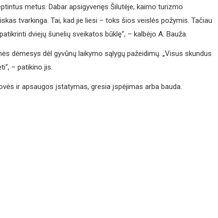
eptintus metus. Dabar apsigyvenęs Šilutėje, kaimo turizmo
as tvarkinga. Tai, kad jie liesi – toks šios veislės požymis. Tačiau
tikrinti dviejų šunelių sveikatos būklę“, – kalbėjo A. Bauža.
enės dėmesys dėl gyvūnų laikymo sąlygų pažeidimų. „Visus skundus
“, – patikino jis.
rovės ir apsaugos įstatymas, gresia įspėjimas arba bauda.