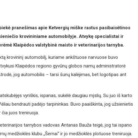
siekė pranešimas apie Ketvergių miške rastus pasibaisėtinos
sieniečio krovininiame automobilyje. Atvykę specialistai ir
perėmė Klaipėdos valstybinė maisto ir veterinarijos tarnyba.
aptiktą krovininį automobilį, kuriame ankštuose narvuose buvo
. Atvykusi Klaipėdos regiono gyvūnų globos namų administratorė
Atrodė, jog automobilis – tarsi šunų kalėjimas, bet logotipas ant
tskubėjęs vyriškis, ispanas, sukėlė daugiau mįslių. Su juo iš karto
 Vėliau bendrauti padėjo tarpininkas. Buvo paaiškinta, jog užsienietis
 čia juos treniruoja.
 veterinarijos tarnybos vadovas Antanas Bauža teigė, jog tai ispano
ernų medžioklės klubu „Šernai“ ir jo medžioklės plotuose treniruoja.