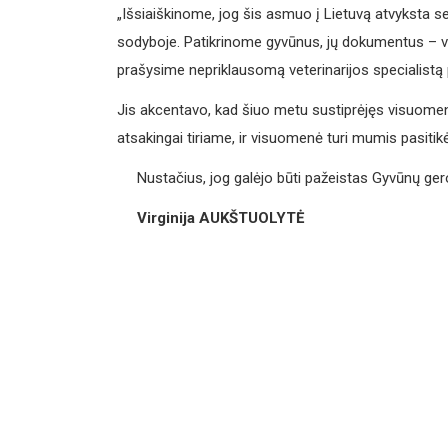
„Išsiaiškinome, jog šis asmuo į Lietuvą atvyksta s
sodyboje. Patikrinome gyvūnus, jų dokumentus – visk
prašysime nepriklausomą veterinarijos specialistą pa
Jis akcentavo, kad šiuo metu sustiprėjęs visuom
atsakingai tiriame, ir visuomenė turi mumis pasitikėti
Nustačius, jog galėjo būti pažeistas Gyvūnų ge
Virginija AUKŠTUOLYTĖ