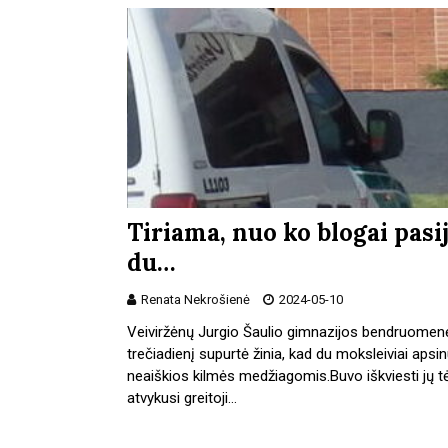
Tiriama, nuo ko blogai pasi
du…
Renata Nekrošienė
2024-05-10
Veiviržėnų Jurgio Šaulio gimnazijos bendruomen
trečiadienį supurtė žinia, kad du moksleiviai apsi
neaiškios kilmės medžiagomis.Buvo iškviesti jų tė
atvykusi greitoji…