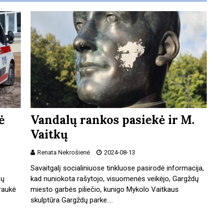
ė
Vandalų rankos pasiekė ir M.
Vaitkų
Renata Nekrošienė
2024-08-13
Savaitgalį socialiniuose tinkluose pasirodė informacija,
jų
kad nuniokota rašytojo, visuomenės veikėjo, Gargždų
raukė
miesto garbės piliečio, kunigo Mykolo Vaitkaus
skulptūra Gargždų parke.…