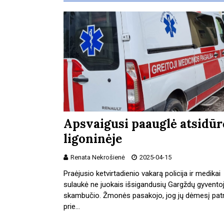
Apsvaigusi paauglė atsidūr
ligoninėje
Renata Nekrošienė
2025-04-15
Praėjusio ketvirtadienio vakarą policija ir medikai
sulaukė ne juokais išsigandusių Gargždų gyvento
skambučio. Žmonės pasakojo, jog jų dėmesį pat
prie…