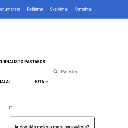
renumerata
Reklama
Skelbimai
Kontaktai
ŽURNALISTO PASTABOS
NALAI
KITA
Ar domitės mokslo metų naujovėmis?